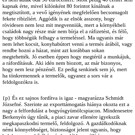
kapnak érte, mivel kilónként 80 forintot kínálnak a
megtisztított, a vevő igényének megfelelően becsomagolt
fekete ribizliért. Aggódik is az elnök asszony, hogy
rövidesen nem lesz mit megvenniük, mert a környékbeli
családok nagy része már nem bírja el a ráfizetést, és félő,
hogy többségük felhagy a termeléssel. Ma ugyanis már
nem lehet kocsit, konyhabútort venni a termés árából, vagy
rendbe hozni a házat, mint azt korábban sokan
megtehették. Jó esetben éppen hogy megtérül a munkájuk,
a ráfordításuk. Aki idén nem biozott, az már bizonyos,
hogy nem lesz pénzénél. Ez pedig senkinek sem jó, mert
ha tönkremennek a termelők, ugyanez a sors vár a
feldolgozókra is.
{p} És ez sajnos fordítva is igaz - magyarázza Schmidt
Józsefné. Szerinte az exporttámogatás hiánya okozta ezt a
nagy a felfordulást a bogyósgyümölcspiacon. Mindenesetre
Berkenyén úgy tűnik, a piaci zavar ellenére igyekszik
megkapaszkodni termelő, feldolgozó. A gazdálkodóknak
némi könnyebbséget, biztonságot jelent ugyanis, hogy