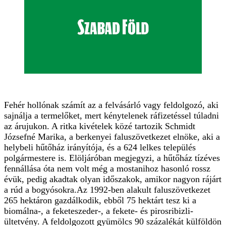
Fehér hollónak számít az a felvásárló vagy feldolgozó, aki
sajnálja a termelőket, mert kénytelenek ráfizetéssel túladni
az árujukon. A ritka kivételek közé tartozik Schmidt
Józsefné Marika, a berkenyei faluszövetkezet elnöke, aki a
helybeli hűtőház irányítója, és a 624 lelkes település
polgármestere is. Elöljáróban megjegyzi, a hűtőház tízéves
fennállása óta nem volt még a mostanihoz hasonló rossz
évük, pedig akadtak olyan időszakok, amikor nagyon rájárt
a rúd a bogyósokra.Az 1992-ben alakult faluszövetkezet
265 hektáron gazdálkodik, ebből 75 hektárt tesz ki a
biomálna-, a feketeszeder-, a fekete- és pirosribizli-
ültetvény. A feldolgozott gyümölcs 90 százalékát külföldön