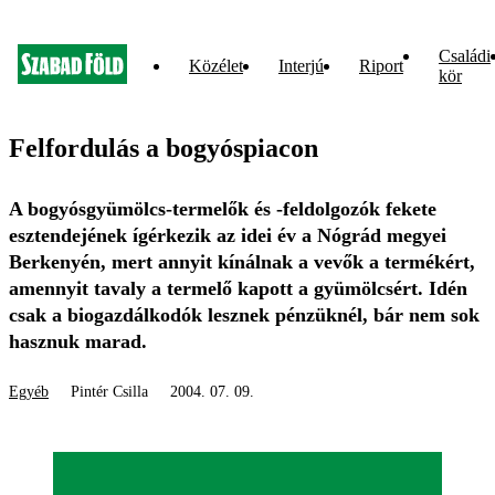
Családi
Közélet
Interjú
Riport
kör
Felfordulás a bogyóspiacon
A bogyósgyümölcs-termelők és -feldolgozók fekete
esztendejének ígérkezik az idei év a Nógrád megyei
Berkenyén, mert annyit kínálnak a vevők a termékért,
amennyit tavaly a termelő kapott a gyümölcsért. Idén
csak a biogazdálkodók lesznek pénzüknél, bár nem sok
hasznuk marad.
Egyéb
Pintér Csilla
2004. 07. 09.