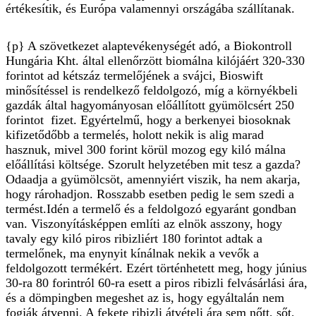
értékesítik, és Európa valamennyi országába szállítanak.
{p} A szövetkezet alaptevékenységét adó, a Biokontroll
Hungária Kht. által ellenőrzött biomálna kilójáért 320-330
forintot ad kétszáz termelőjének a svájci, Bioswift
minősítéssel is rendelkező feldolgozó, míg a környékbeli
gazdák által hagyományosan előállított gyümölcsért 250
forintot fizet. Egyértelmű, hogy a berkenyei biosoknak
kifizetődőbb a termelés, holott nekik is alig marad
hasznuk, mivel 300 forint körül mozog egy kiló málna
előállítási költsége. Szorult helyzetében mit tesz a gazda?
Odaadja a gyümölcsöt, amennyiért viszik, ha nem akarja,
hogy rárohadjon. Rosszabb esetben pedig le sem szedi a
termést.Idén a termelő és a feldolgozó egyaránt gondban
van. Viszonyításképpen említi az elnök asszony, hogy
tavaly egy kiló piros ribizliért 180 forintot adtak a
termelőnek, ma enynyit kínálnak nekik a vevők a
feldolgozott termékért. Ezért történhetett meg, hogy június
30-ra 80 forintról 60-ra esett a piros ribizli felvásárlási ára,
és a dömpingben megeshet az is, hogy egyáltalán nem
fogják átvenni. A fekete ribizli átvételi ára sem nőtt, sőt,