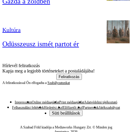
Gazda a zöldben
Kultúra
Odüsszeusz ismét partot ér
Hírlevél feliratkozás
Kapja meg a legjobb történeteket a postaládájába!
Feliratkozás
A feliratkozással Ön elfogadta a
Szabályzatunkat
Impresszum
Online médiaajánlat
Print médiaajánlat
Adatvédelmi tájékoztató
Felhasználási feltételek
Hirdetési ászf
Előfizetői ászf
Partnereink
Játékszabályzat
Süti beállítások
A Szabad Föld kiadója a Mediaworks Hungary Zrt. © Minden jog
fenntartva. 2026