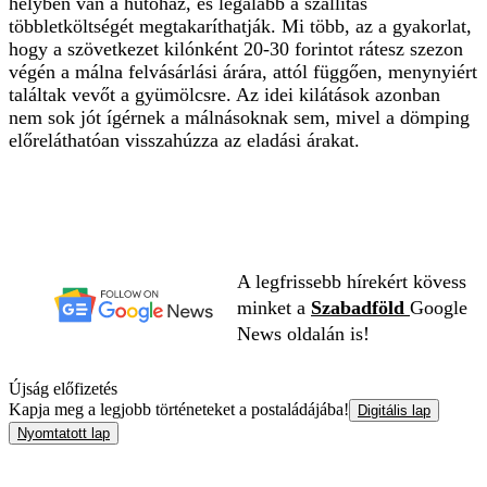
helyben van a hűtőház, és legalább a szállítás
többletköltségét megtakaríthatják. Mi több, az a gyakorlat,
hogy a szövetkezet kilónként 20-30 forintot rátesz szezon
végén a málna felvásárlási árára, attól függően, menynyiért
találtak vevőt a gyümölcsre. Az idei kilátások azonban
nem sok jót ígérnek a málnásoknak sem, mivel a dömping
előreláthatóan visszahúzza az eladási árakat.
A legfrissebb hírekért kövess
minket a
Szabadföld
Google
News oldalán is!
Újság előfizetés
Kapja meg a legjobb történeteket a postaládájába!
Digitális lap
Nyomtatott lap