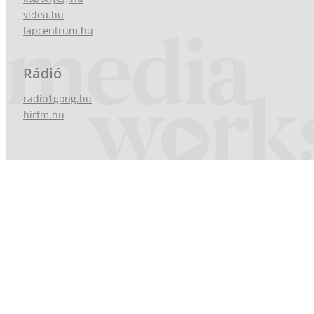
videa.hu
lapcentrum.hu
Rádió
radio1gong.hu
hirfm.hu