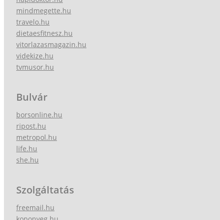
mindmegette.hu
travelo.hu
dietaesfitnesz.hu
vitorlazasmagazin.hu
videkize.hu
tvmusor.hu
Bulvár
borsonline.hu
ripost.hu
metropol.hu
life.hu
she.hu
Szolgáltatás
freemail.hu
koponyeg.hu