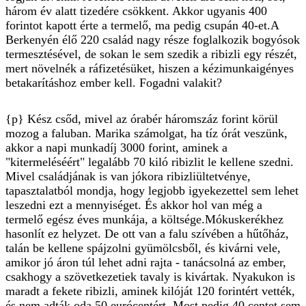
három év alatt tizedére csökkent. Akkor ugyanis 400
forintot kapott érte a termelő, ma pedig csupán 40-et.A
Berkenyén élő 220 család nagy része foglalkozik bogyósok
termesztésével, de sokan le sem szedik a ribizli egy részét,
mert növelnék a ráfizetésüket, hiszen a kézimunkaigényes
betakarításhoz ember kell. Fogadni valakit?
{p} Kész csőd, mivel az órabér háromszáz forint körül
mozog a faluban. Marika számolgat, ha tíz órát veszünk,
akkor a napi munkadíj 3000 forint, aminek a
"kitermeléséért" legalább 70 kiló ribizlit le kellene szedni.
Mivel családjának is van jókora ribizliültetvénye,
tapasztalatból mondja, hogy legjobb igyekezettel sem lehet
leszedni ezt a mennyiséget. És akkor hol van még a
termelő egész éves munkája, a költsége.Mókuskerékhez
hasonlít ez helyzet. De ott van a falu szívében a hűtőház,
talán be kellene spájzolni gyümölcsből, és kivárni vele,
amikor jó áron túl lehet adni rajta - tanácsolná az ember,
csakhogy a szövetkezetiek tavaly is kivártak. Nyakukon is
maradt a fekete ribizli, aminek kilóját 120 forintért vették,
és nem adták oda 50 eurócentért. Most pedig 40 centet sem