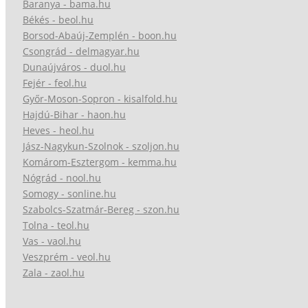
Baranya - bama.hu
Békés - beol.hu
Borsod-Abaúj-Zemplén - boon.hu
Csongrád - delmagyar.hu
Dunaújváros - duol.hu
Fejér - feol.hu
Győr-Moson-Sopron - kisalfold.hu
Hajdú-Bihar - haon.hu
Heves - heol.hu
Jász-Nagykun-Szolnok - szoljon.hu
Komárom-Esztergom - kemma.hu
Nógrád - nool.hu
Somogy - sonline.hu
Szabolcs-Szatmár-Bereg - szon.hu
Tolna - teol.hu
Vas - vaol.hu
Veszprém - veol.hu
Zala - zaol.hu