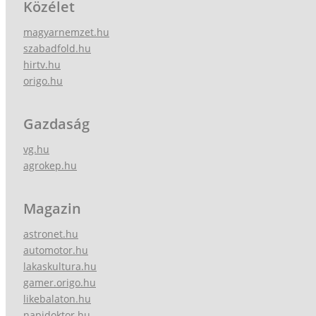
Közélet
magyarnemzet.hu
szabadfold.hu
hirtv.hu
origo.hu
Gazdaság
vg.hu
agrokep.hu
Magazin
astronet.hu
automotor.hu
lakaskultura.hu
gamer.origo.hu
likebalaton.hu
napidoktor.hu