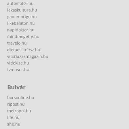
automotor.hu
lakaskultura.hu
gamer.origo.hu
likebalaton.hu
napidoktor.hu
mindmegette.hu
travelo.hu
dietaesfitnesz.hu
vitorlazasmagazin.hu
videkize.hu
tvmusor.hu
Bulvár
borsonline.hu
ripost.hu
metropol.hu
life.hu
she.hu