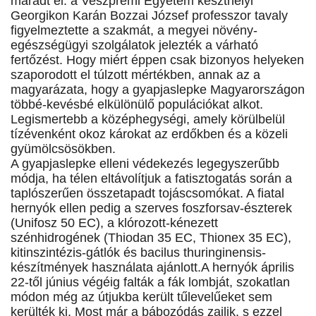
maradt el: a Veszprémi Egyetem keszthelyi
Georgikon Karán Bozzai József professzor tavaly
figyelmeztette a szakmát, a megyei növény-
egészségügyi szolgálatok jelezték a várható
fertőzést. Hogy miért éppen csak bizonyos helyeken
szaporodott el túlzott mértékben, annak az a
magyarázata, hogy a gyapjaslepke Magyarországon
többé-kevésbé elkülönülő populációkat alkot.
Legismertebb a középhegységi, amely körülbelül
tízévenként okoz károkat az erdőkben és a közeli
gyümölcsösökben.
A gyapjaslepke elleni védekezés legegyszerűbb
módja, ha télen eltávolítjuk a fatisztogatás során a
taplószerűen összetapadt tojáscsomókat. A fiatal
hernyók ellen pedig a szerves foszforsav-észterek
(Unifosz 50 EC), a klórozott-kénezett
szénhidrogének (Thiodan 35 EC, Thionex 35 EC),
kitinszintézis-gátlók és bacilus thuringinensis-
készítmények használata ajánlott.A hernyók április
22-től június végéig falták a fák lombját, szokatlan
módon még az útjukba került tűlevelűeket sem
kerülték ki. Most már a bábozódás zajlik, s ezzel