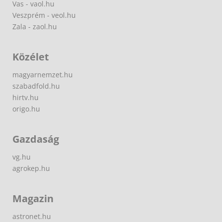
Vas - vaol.hu
Veszprém - veol.hu
Zala - zaol.hu
Közélet
magyarnemzet.hu
szabadfold.hu
hirtv.hu
origo.hu
Gazdaság
vg.hu
agrokep.hu
Magazin
astronet.hu