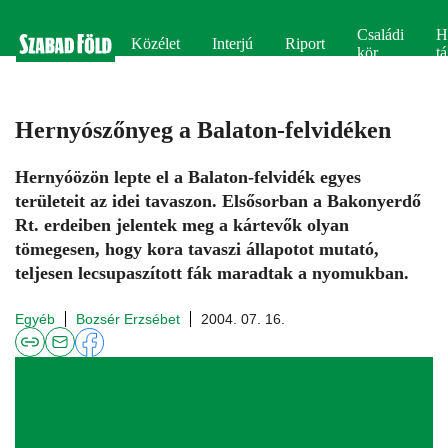
Családi
H
Közélet
Interjú
Riport
kör
tá
Hernyószőnyeg a Balaton-felvidéken
Hernyóözön lepte el a Balaton-felvidék egyes
területeit az idei tavaszon. Elsősorban a Bakonyerdő
Rt. erdeiben jelentek meg a kártevők olyan
tömegesen, hogy kora tavaszi állapotot mutató,
teljesen lecsupaszított fák maradtak a nyomukban.
Egyéb
Bozsér Erzsébet
2004. 07. 16.