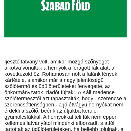
Ijesztő látvány volt, amikor mozgó szőnyeget
alkotva vonultak a hernyók a lerágott fák alatt a
következőkhöz. Rohamosan nőtt a falánk lények
kártétele, s amikor már a nagy jelentőségű
szőlőtermő és üdülőterületeket fenyegette, az
önkormányzatok "riadót fújtak". A Káli-medence
szőlőtermesztői azt tapasztalták, hogy - szerencse a
szerencsétlenségben - a jó étvágyú hernyókat nem
érdekli a szőlő, beérik az útjukba kerülő
gyümölcsfákkal. A hernyókkal teli fák nem éppen
kellemes látványától mindenki elborzadt, s attól
tartottak az üdülőterületeken, ha beljebb tolulnak, a