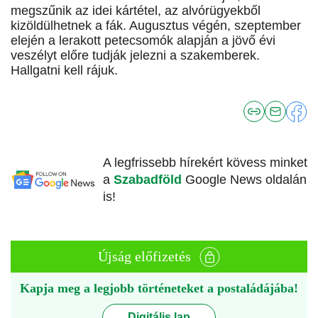
megszűnik az idei kártétel, az alvórügyekből
kizöldülhetnek a fák. Augusztus végén, szeptember
elején a lerakott petecsomók alapján a jövő évi
veszélyt előre tudják jelezni a szakemberek.
Hallgatni kell rájuk.
A legfrissebb hírekért kövess minket
a
Szabadföld
Google News oldalán
is!
Újság előfizetés
Kapja meg a legjobb történeteket a postaládájába!
Digitális lap