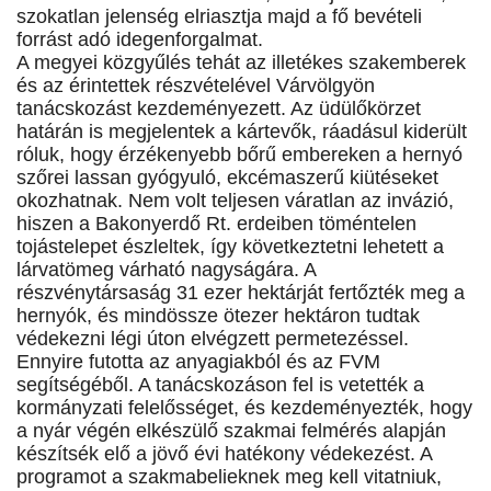
szokatlan jelenség elriasztja majd a fő bevételi
forrást adó idegenforgalmat.
A megyei közgyűlés tehát az illetékes szakemberek
és az érintettek részvételével Várvölgyön
tanácskozást kezdeményezett. Az üdülőkörzet
határán is megjelentek a kártevők, ráadásul kiderült
róluk, hogy érzékenyebb bőrű embereken a hernyó
szőrei lassan gyógyuló, ekcémaszerű kiütéseket
okozhatnak. Nem volt teljesen váratlan az invázió,
hiszen a Bakonyerdő Rt. erdeiben töméntelen
tojástelepet észleltek, így következtetni lehetett a
lárvatömeg várható nagyságára. A
részvénytársaság 31 ezer hektárját fertőzték meg a
hernyók, és mindössze ötezer hektáron tudtak
védekezni légi úton elvégzett permetezéssel.
Ennyire futotta az anyagiakból és az FVM
segítségéből. A tanácskozáson fel is vetették a
kormányzati felelősséget, és kezdeményezték, hogy
a nyár végén elkészülő szakmai felmérés alapján
készítsék elő a jövő évi hatékony védekezést. A
programot a szakmabelieknek meg kell vitatniuk,