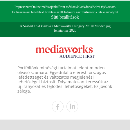
Impresszum
Online médiaajánlat
Print médiaajánlat
Adatvédelmi tájékoztató
Felhasználási feltételek
Hirdetési ászf
Előfizetői ászf
Partnereink
Játékszabályzat
Süti beállítások
A Szabad Föld kiadója a Mediaworks Hungary Zrt. © Minden jog
fenntartva. 2026
Portfóliónk minőségi tartalmat jelent minden
olvasó számára. Egyedülálló elérést, országos
lefedettséget és változatos megjelenési
lehetőséget biztosít. Folyamatosan keressük az
új irányokat és fejlődési lehetőségeket. Ez jövőnk
záloga.