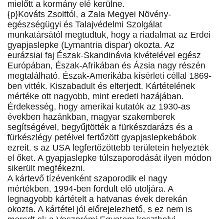
mielőtt a kormány elé kerülne.
{p}Kováts Zsolttól, a Zala Megyei Növény-
egészségügyi és Talajvédelmi Szolgálat
munkatársától megtudtuk, hogy a riadalmat az Erdei
gyapjaslepke (Lymantria dispar) okozta. Az
eurázsiai faj Észak-Skandinávia kivételével egész
Európában, Észak-Afrikában és Ázsia nagy részén
megtalálható. Észak-Amerikába kísérleti céllal 1869-
ben vitték. Kiszabadult és elterjedt. Kártételének
mértéke ott nagyobb, mint eredeti hazájában.
Érdekesség, hogy amerikai kutatók az 1930-as
években hazánkban, magyar szakemberek
segítségével, begyűjtötték a fürkészdarázs és a
fürkészlégy petéivel fertőzött gyapjaslepkebábok
ezreit, s az USA legfertőzöttebb területein helyezték
el őket. A gyapjaslepke túlszaporodását ilyen módon
sikerült megfékezni.
A kártevő tízévenként szaporodik el nagy
mértékben, 1994-ben fordult elő utoljára. A
legnagyobb kártételt a hatvanas évek derekán
okozta. A kártétel jól előrejelezhető, s ez nem is