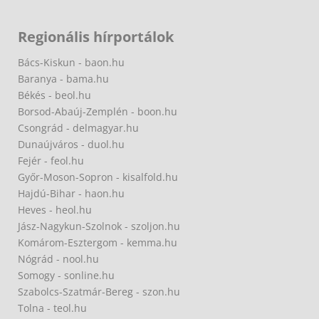
Regionális hírportálok
Bács-Kiskun - baon.hu
Baranya - bama.hu
Békés - beol.hu
Borsod-Abaúj-Zemplén - boon.hu
Csongrád - delmagyar.hu
Dunaújváros - duol.hu
Fejér - feol.hu
Győr-Moson-Sopron - kisalfold.hu
Hajdú-Bihar - haon.hu
Heves - heol.hu
Jász-Nagykun-Szolnok - szoljon.hu
Komárom-Esztergom - kemma.hu
Nógrád - nool.hu
Somogy - sonline.hu
Szabolcs-Szatmár-Bereg - szon.hu
Tolna - teol.hu