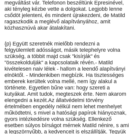
megváltást vár. Telefonon beszéltünk Epresinével,
aki tényleg kézbe vette a dolgokat. Legjobb lenne
csődöt jelenteni, és mindent újrakezdeni, de Matild
ragaszkodik a meglévő alapítványához, amit
közhasznúvá akar átalakítani.
{p} Együtt szeretnék mielőbb rendezni a
felgyülemlett adósságot, másik telephelyre volna
szükség, a többit majd csak "kisírják" és
"összekoldulják" a kapcsolataik révén.- Matild
kivételesen naiv lélek - hallom a leendő alapítványi
elnöktől. - Mindenkiben megbízik. Ha tisztességes
emberek kerültek volna mellé, nem így alakul a
története. Egyetlen bűne van: hogy szereti a
kutyákat. Amit tudok, megteszek érte. Nem akarom
elengedni a kezét.Az állatvédelmi törvény
értelmében engedély nélkül nem lehet menhelyet
működtetni, s mivel a hatósági papírok hiányoznak,
gyors intézkedésre volna szükség. Ellenkező
esetben súlyos bírságot mérnek Matild nénire, s ami
a legszörnyűbb, a kedvenceit is elszállítják. Tegyük