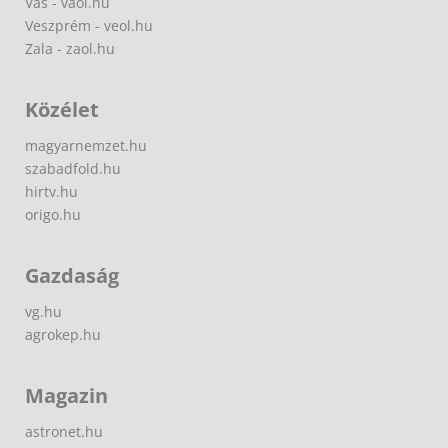
Vas - vaol.hu
Veszprém - veol.hu
Zala - zaol.hu
Közélet
magyarnemzet.hu
szabadfold.hu
hirtv.hu
origo.hu
Gazdaság
vg.hu
agrokep.hu
Magazin
astronet.hu