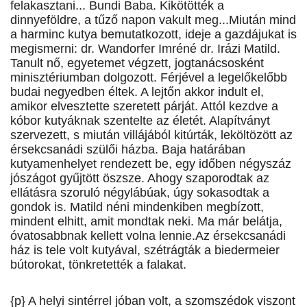
felakasztani... Bundi Baba. Kikötötték a
dinnyeföldre, a tűző napon vakult meg...Miután mind
a harminc kutya bemutatkozott, ideje a gazdájukat is
megismerni: dr. Wandorfer Imréné dr. Irázi Matild.
Tanult nő, egyetemet végzett, jogtanácsosként
minisztériumban dolgozott. Férjével a legelőkelőbb
budai negyedben éltek. A lejtőn akkor indult el,
amikor elvesztette szeretett párját. Attól kezdve a
kóbor kutyáknak szentelte az életét. Alapítványt
szervezett, s miután villájából kitúrták, leköltözött az
érsekcsanádi szülői házba. Baja határában
kutyamenhelyet rendezett be, egy időben négyszáz
jószágot gyűjtött öszsze. Ahogy szaporodtak az
ellátásra szoruló négylábúak, úgy sokasodtak a
gondok is. Matild néni mindenkiben megbízott,
mindent elhitt, amit mondtak neki. Ma már belátja,
óvatosabbnak kellett volna lennie.Az érsekcsanádi
ház is tele volt kutyával, szétrágták a biedermeier
bútorokat, tönkretették a falakat.
{p} A helyi sintérrel jóban volt, a szomszédok viszont