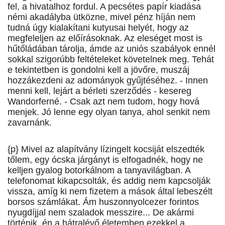
fel, a hivatalhoz fordul. A pecsétes papír kiadása
némi akadályba ütközne, mivel pénz híján nem
tudná úgy kialakítani kutyusai helyét, hogy az
megfeleljen az előírásoknak. Az eleséget most is
hűtőládában tárolja, ámde az uniós szabályok ennél
sokkal szigorúbb feltételeket követelnek meg. Tehát
e tekintetben is gondolni kell a jövőre, muszáj
hozzákezdeni az adományok gyűjtéséhez. - Innen
menni kell, lejárt a bérleti szerződés - kesereg
Wandorferné. - Csak azt nem tudom, hogy hová
menjek. Jó lenne egy olyan tanya, ahol senkit nem
zavarnánk.
{p} Mivel az alapítvány lízingelt kocsiját elszedték
tőlem, egy ócska járgányt is elfogadnék, hogy ne
kelljen gyalog botorkálnom a tanyavilágban. A
telefonomat kikapcsolták, és addig nem kapcsolják
vissza, amíg ki nem fizetem a mások által lebeszélt
borsos számlákat. Ám huszonnyolcezer forintos
nyugdíjjal nem szaladok messzire... De akármi
történik, én a hátralévő életemben ezekkel a