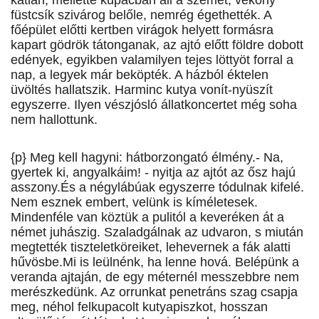
katlan, mellette kupacban áll a szemét, vékony
füstcsík szivárog belőle, nemrég égethették. A
főépület előtti kertben virágok helyett formásra
kapart gödrök tátonganak, az ajtó előtt földre dobott
edények, egyikben valamilyen tejes löttyöt forral a
nap, a legyek már beköpték. A házból éktelen
üvöltés hallatszik. Harminc kutya vonít-nyüszít
egyszerre. Ilyen vészjósló állatkoncertet még soha
nem hallottunk.
{p} Meg kell hagyni: hátborzongató élmény.- Na,
gyertek ki, angyalkáim! - nyitja az ajtót az ősz hajú
asszony.És a négylábúak egyszerre tódulnak kifelé.
Nem esznek embert, velünk is kíméletesek.
Mindenféle van köztük a pulitól a keveréken át a
német juhászig. Szaladgálnak az udvaron, s miután
megtették tiszteletköreiket, lehevernek a fák alatti
hűvösbe.Mi is leülnénk, ha lenne hová. Belépünk a
veranda ajtaján, de egy méternél messzebbre nem
merészkedünk. Az orrunkat penetráns szag csapja
meg, néhol felkupacolt kutyapiszkot, hosszan