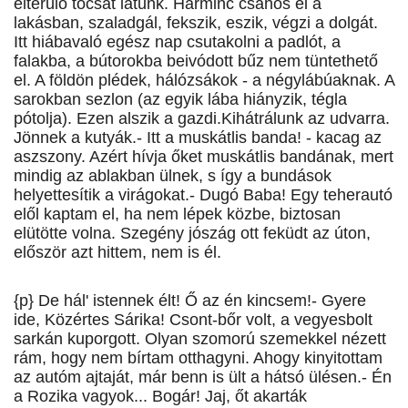
elterülő tócsát látunk. Harminc csahos él a
lakásban, szaladgál, fekszik, eszik, végzi a dolgát.
Itt hiábavaló egész nap csutakolni a padlót, a
falakba, a bútorokba beivódott bűz nem tüntethető
el. A földön plédek, hálózsákok - a négylábúaknak. A
sarokban sezlon (az egyik lába hiányzik, tégla
pótolja). Ezen alszik a gazdi.Kihátrálunk az udvarra.
Jönnek a kutyák.- Itt a muskátlis banda! - kacag az
aszszony. Azért hívja őket muskátlis bandának, mert
mindig az ablakban ülnek, s így a bundások
helyettesítik a virágokat.- Dugó Baba! Egy teherautó
elől kaptam el, ha nem lépek közbe, biztosan
elütötte volna. Szegény jószág ott feküdt az úton,
először azt hittem, nem is él.
{p} De hál' istennek élt! Ő az én kincsem!- Gyere
ide, Közértes Sárika! Csont-bőr volt, a vegyesbolt
sarkán kuporgott. Olyan szomorú szemekkel nézett
rám, hogy nem bírtam otthagyni. Ahogy kinyitottam
az autóm ajtaját, már benn is ült a hátsó ülésen.- Én
a Rozika vagyok... Bogár! Jaj, őt akarták