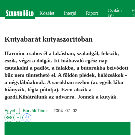
Családi
H
Közélet
Interjú
Riport
kör
tá
Kutyabarát kutyaszorítóban
Harminc csahos él a lakásban, szaladgál, fekszik,
eszik, végzi a dolgát. Itt hiábavaló egész nap
csutakolni a padlót, a falakba, a bútorokba beivódott
bűz nem tüntethető el. A földön plédek, hálózsákok -
a négylábúaknak. A sarokban sezlon (az egyik lába
hiányzik, tégla pótolja). Ezen alszik a
gazdi.Kihátrálunk az udvarra. Jönnek a kutyák.
Egyéb
Borzák Tibor
2004. 07. 02.