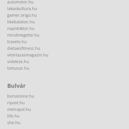
automotor.hu
lakaskultura.hu
gamer.origo.hu
likebalaton.hu
napidoktor.hu
mindmegette.hu
travelo.hu
dietaesfitnesz.hu
vitorlazasmagazin.hu
videkize.hu
tvmusor.hu
Bulvár
borsonline.hu
ripost.hu
metropol.hu
life.hu
she.hu