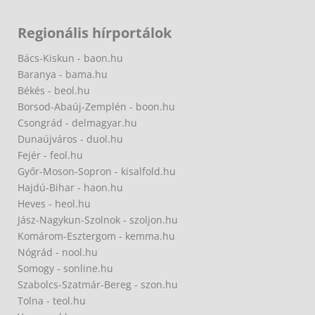
Regionális hírportálok
Bács-Kiskun - baon.hu
Baranya - bama.hu
Békés - beol.hu
Borsod-Abaúj-Zemplén - boon.hu
Csongrád - delmagyar.hu
Dunaújváros - duol.hu
Fejér - feol.hu
Győr-Moson-Sopron - kisalfold.hu
Hajdú-Bihar - haon.hu
Heves - heol.hu
Jász-Nagykun-Szolnok - szoljon.hu
Komárom-Esztergom - kemma.hu
Nógrád - nool.hu
Somogy - sonline.hu
Szabolcs-Szatmár-Bereg - szon.hu
Tolna - teol.hu