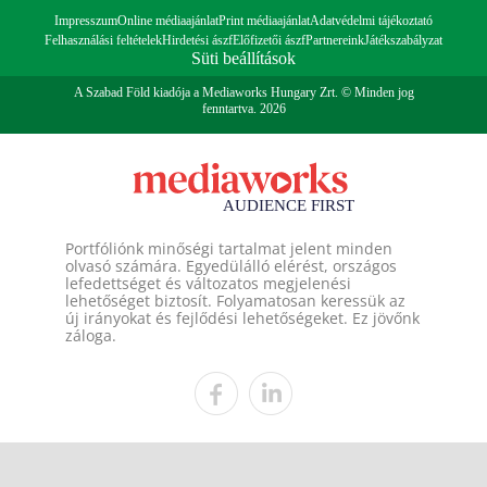
Impresszum
Online médiaajánlat
Print médiaajánlat
Adatvédelmi tájékoztató
Felhasználási feltételek
Hirdetési ászf
Előfizetői ászf
Partnereink
Játékszabályzat
Süti beállítások
A Szabad Föld kiadója a Mediaworks Hungary Zrt. © Minden jog
fenntartva. 2026
Portfóliónk minőségi tartalmat jelent minden
olvasó számára. Egyedülálló elérést, országos
lefedettséget és változatos megjelenési
lehetőséget biztosít. Folyamatosan keressük az
új irányokat és fejlődési lehetőségeket. Ez jövőnk
záloga.