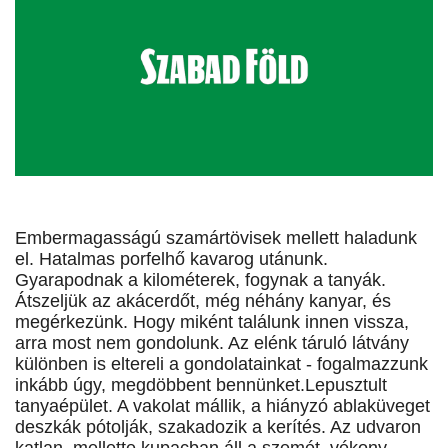
Embermagasságú szamártövisek mellett haladunk
el. Hatalmas porfelhő kavarog utánunk.
Gyarapodnak a kilométerek, fogynak a tanyák.
Átszeljük az akácerdőt, még néhány kanyar, és
megérkezünk. Hogy miként találunk innen vissza,
arra most nem gondolunk. Az elénk táruló látvány
különben is eltereli a gondolatainkat - fogalmazzunk
inkább úgy, megdöbbent bennünket.Lepusztult
tanyaépület. A vakolat mállik, a hiányzó ablaküveget
deszkák pótolják, szakadozik a kerítés. Az udvaron