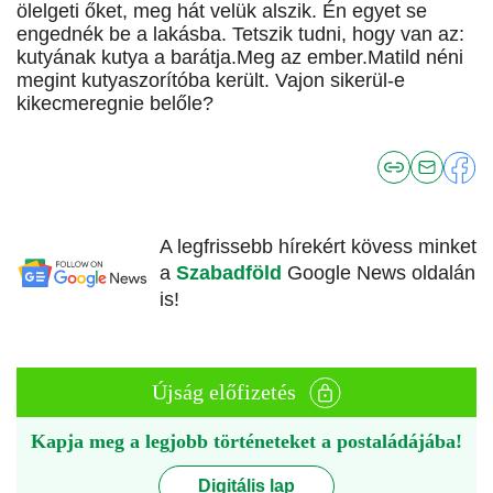
ölelgeti őket, meg hát velük alszik. Én egyet se
engednék be a lakásba. Tetszik tudni, hogy van az:
kutyának kutya a barátja.Meg az ember.Matild néni
megint kutyaszorítóba került. Vajon sikerül-e
kikecmeregnie belőle?
A legfrissebb hírekért kövess minket
a
Szabadföld
Google News oldalán
is!
Újság előfizetés
Kapja meg a legjobb történeteket a postaládájába!
Digitális lap