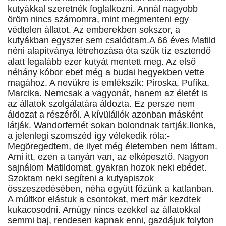
kutyákkal szeretnék foglalkozni. Annál nagyobb
öröm nincs számomra, mint megmenteni egy
védtelen állatot. Az emberekben sokszor, a
kutyákban egyszer sem csalódtam.A 66 éves Matild
néni alapítványa létrehozása óta szűk tíz esztendő
alatt legalább ezer kutyát mentett meg. Az első
néhány kóbor ebet még a budai hegyekben vette
magához. A nevükre is emlékszik: Piroska, Pufika,
Marcika. Nemcsak a vagyonát, hanem az életét is
az állatok szolgálatára áldozta. Ez persze nem
áldozat a részéről. A kívülállók azonban másként
látják. Wandorfernét sokan bolondnak tartják.Ilonka,
a jelenlegi szomszéd így vélekedik róla:-
Megöregedtem, de ilyet még életemben nem láttam.
Ami itt, ezen a tanyán van, az elképesztő. Nagyon
sajnálom Matildomat, gyakran hozok neki ebédet.
Szoktam neki segíteni a kutyapiszok
összeszedésében, néha együtt főzünk a katlanban.
A múltkor elástuk a csontokat, mert már kezdtek
kukacosodni. Amúgy nincs ezekkel az állatokkal
semmi baj, rendesen kapnak enni, gazdájuk folyton