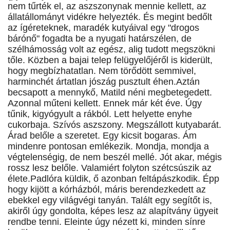
nem tűrték el, az aszszonynak mennie kellett, az
állatállományt vidékre helyezték. És megint bedőlt
az ígéreteknek, maradék kutyáival egy "drogos
bárónő" fogadta be a nyugati határszélen, de
szélhámosság volt az egész, alig tudott megszökni
tőle. Közben a bajai telep felügyelőjéről is kiderült,
hogy megbízhatatlan. Nem törődött semmivel,
harminchét ártatlan jószág pusztult éhen.Aztán
becsapott a mennykő, Matild néni megbetegedett.
Azonnal műteni kellett. Ennek már két éve. Úgy
tűnik, kigyógyult a rákból. Lett helyette enyhe
cukorbaja. Szívós aszszony. Megszállott kutyabarát.
Árad belőle a szeretet. Egy kicsit bogaras. Ám
mindenre pontosan emlékezik. Mondja, mondja a
végtelenségig, de nem beszél mellé. Jót akar, mégis
rossz lesz belőle. Valamiért folyton szétcsúszik az
élete.Padlóra küldik, ő azonban feltápászkodik. Épp
hogy kijött a kórházból, máris berendezkedett az
ebekkel egy világvégi tanyán. Talált egy segítőt is,
akiről úgy gondolta, képes lesz az alapítvány ügyeit
rendbe tenni. Eleinte úgy nézett ki, minden sínre