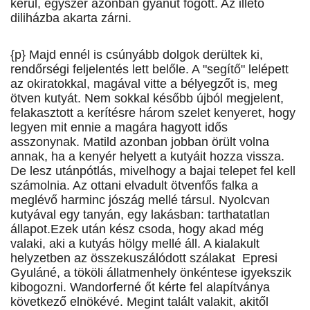
kerül, egyszer azonban gyanút fogott. Az illető
diliházba akarta zárni.
{p} Majd ennél is csúnyább dolgok derültek ki,
rendőrségi feljelentés lett belőle. A "segítő" lelépett
az okiratokkal, magával vitte a bélyegzőt is, meg
ötven kutyát. Nem sokkal később újból megjelent,
felakasztott a kerítésre három szelet kenyeret, hogy
legyen mit ennie a magára hagyott idős
asszonynak. Matild azonban jobban örült volna
annak, ha a kenyér helyett a kutyáit hozza vissza.
De lesz utánpótlás, mivelhogy a bajai telepet fel kell
számolnia. Az ottani elvadult ötvenfős falka a
meglévő harminc jószág mellé társul. Nyolcvan
kutyával egy tanyán, egy lakásban: tarthatatlan
állapot.Ezek után kész csoda, hogy akad még
valaki, aki a kutyás hölgy mellé áll. A kialakult
helyzetben az összekuszálódott szálakat Epresi
Gyuláné, a tököli állatmenhely önkéntese igyekszik
kibogozni. Wandorferné őt kérte fel alapítványa
következő elnökévé. Megint talált valakit, akitől