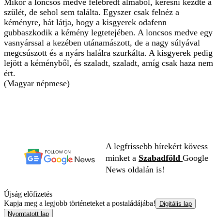
Mikor a loncsos medve felébredt álmából, keresni kezdte a
szülét, de sehol sem találta. Egyszer csak felnéz a
kéményre, hát látja, hogy a kisgyerek odafenn
gubbaszkodik a kémény legtetejében. A loncsos medve egy
vasnyárssal a kezében utánamászott, de a nagy súlyával
megcsúszott és a nyárs halálra szurkálta. A kisgyerek pedig
lejött a kéményből, és szaladt, szaladt, amíg csak haza nem
ért.
(Magyar népmese)
A legfrissebb hírekért kövess
minket a
Szabadföld
Google
News oldalán is!
Újság előfizetés
Kapja meg a legjobb történeteket a postaládájába!
Digitális lap
Nyomtatott lap