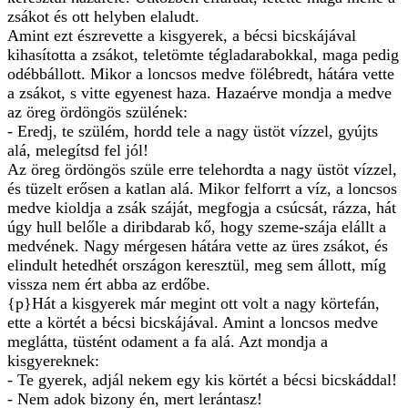
zsákot és ott helyben elaludt.
Amint ezt észrevette a kisgyerek, a bécsi bicskájával
kihasította a zsákot, teletömte tégladarabokkal, maga pedig
odébbállott. Mikor a loncsos medve fölébredt, hátára vette
a zsákot, s vitte egyenest haza. Hazaérve mondja a medve
az öreg ördöngös szülének:
- Eredj, te szülém, hordd tele a nagy üstöt vízzel, gyújts
alá, melegítsd fel jól!
Az öreg ördöngös szüle erre telehordta a nagy üstöt vízzel,
és tüzelt erősen a katlan alá. Mikor felforrt a víz, a loncsos
medve kioldja a zsák száját, megfogja a csúcsát, rázza, hát
úgy hull belőle a diribdarab kő, hogy szeme-szája elállt a
medvének. Nagy mérgesen hátára vette az üres zsákot, és
elindult hetedhét országon keresztül, meg sem állott, míg
vissza nem ért abba az erdőbe.
{p}Hát a kisgyerek már megint ott volt a nagy körtefán,
ette a körtét a bécsi bicskájával. Amint a loncsos medve
meglátta, tüstént odament a fa alá. Azt mondja a
kisgyereknek:
- Te gyerek, adjál nekem egy kis körtét a bécsi bicskáddal!
- Nem adok bizony én, mert lerántasz!