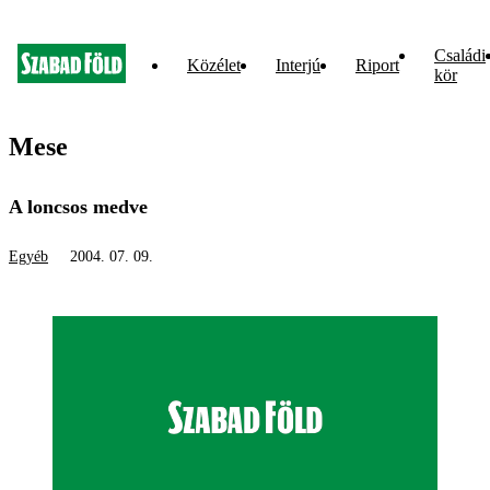
Családi
Közélet
Interjú
Riport
kör
Mese
A loncsos medve
Egyéb
2004. 07. 09.