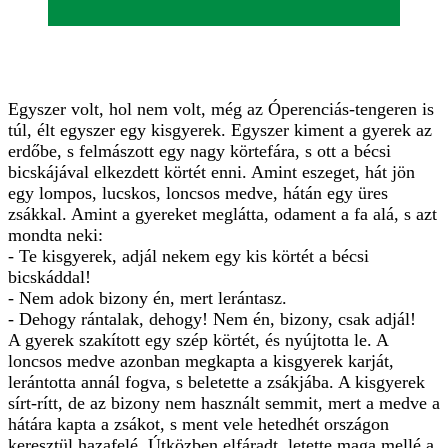
Egyszer volt, hol nem volt, még az Óperenciás-tengeren is
túl, élt egyszer egy kisgyerek. Egyszer kiment a gyerek az
erdőbe, s felmászott egy nagy körtefára, s ott a bécsi
bicskájával elkezdett körtét enni. Amint eszeget, hát jön
egy lompos, lucskos, loncsos medve, hátán egy üres
zsákkal. Amint a gyereket meglátta, odament a fa alá, s azt
mondta neki:
- Te kisgyerek, adjál nekem egy kis körtét a bécsi
bicskáddal!
- Nem adok bizony én, mert lerántasz.
- Dehogy rántalak, dehogy! Nem én, bizony, csak adjál!
A gyerek szakított egy szép körtét, és nyújtotta le. A
loncsos medve azonban megkapta a kisgyerek karját,
lerántotta annál fogva, s beletette a zsákjába. A kisgyerek
sírt-rítt, de az bizony nem használt semmit, mert a medve a
hátára kapta a zsákot, s ment vele hetedhét országon
keresztül hazafelé. Útközben elfáradt, letette maga mellé a