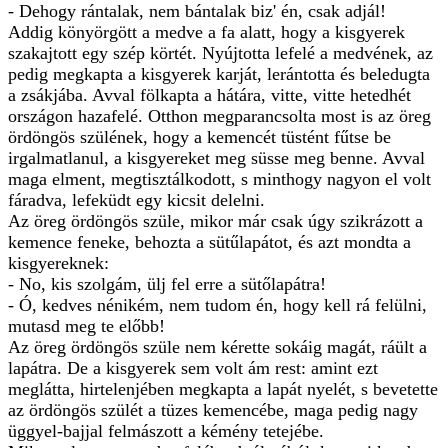
- Dehogy rántalak, nem bántalak biz' én, csak adjál!
Addig könyörgött a medve a fa alatt, hogy a kisgyerek
szakajtott egy szép körtét. Nyújtotta lefelé a medvének, az
pedig megkapta a kisgyerek karját, lerántotta és beledugta
a zsákjába. Avval fölkapta a hátára, vitte, vitte hetedhét
országon hazafelé. Otthon megparancsolta most is az öreg
ördöngös szülének, hogy a kemencét tüstént fűtse be
irgalmatlanul, a kisgyereket meg süsse meg benne. Avval
maga elment, megtisztálkodott, s minthogy nagyon el volt
fáradva, lefeküdt egy kicsit delelni.
Az öreg ördöngös szüle, mikor már csak úgy szikrázott a
kemence feneke, behozta a sütűlapátot, és azt mondta a
kisgyereknek:
- No, kis szolgám, ülj fel erre a sütőlapátra!
- Ó, kedves nénikém, nem tudom én, hogy kell rá felülni,
mutasd meg te előbb!
Az öreg ördöngös szüle nem kérette sokáig magát, ráült a
lapátra. De a kisgyerek sem volt ám rest: amint ezt
meglátta, hirtelenjében megkapta a lapát nyelét, s bevetette
az ördöngös szülét a tüzes kemencébe, maga pedig nagy
üggyel-bajjal felmászott a kémény tetejébe.