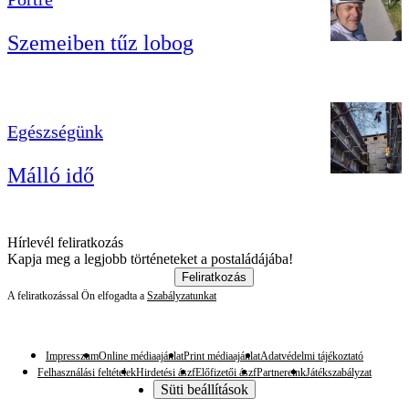
Szemeiben tűz lobog
Egészségünk
Málló idő
Hírlevél feliratkozás
Kapja meg a legjobb történeteket a postaládájába!
Feliratkozás
A feliratkozással Ön elfogadta a
Szabályzatunkat
Impresszum
Online médiaajánlat
Print médiaajánlat
Adatvédelmi tájékoztató
Felhasználási feltételek
Hirdetési ászf
Előfizetői ászf
Partnereink
Játékszabályzat
Süti beállítások