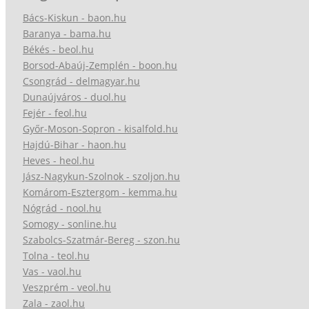
Bács-Kiskun - baon.hu
Baranya - bama.hu
Békés - beol.hu
Borsod-Abaúj-Zemplén - boon.hu
Csongrád - delmagyar.hu
Dunaújváros - duol.hu
Fejér - feol.hu
Győr-Moson-Sopron - kisalfold.hu
Hajdú-Bihar - haon.hu
Heves - heol.hu
Jász-Nagykun-Szolnok - szoljon.hu
Komárom-Esztergom - kemma.hu
Nógrád - nool.hu
Somogy - sonline.hu
Szabolcs-Szatmár-Bereg - szon.hu
Tolna - teol.hu
Vas - vaol.hu
Veszprém - veol.hu
Zala - zaol.hu