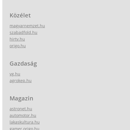
Közélet
magyarnemzet.hu
szabadfold.hu
hirtv.hu
origo.hu
Gazdaság
vg.hu
agrokep.hu
Magazin
astronet.hu
automotor.hu
lakaskultura.hu
gamer.origo.hu