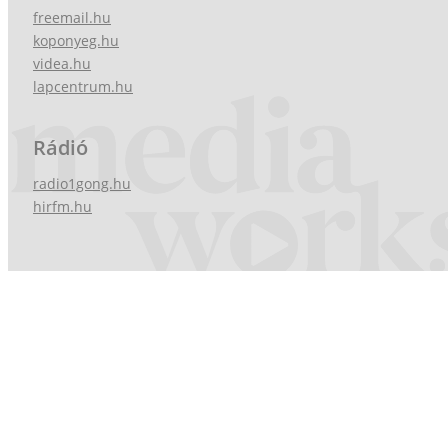
freemail.hu
koponyeg.hu
videa.hu
lapcentrum.hu
Rádió
radio1gong.hu
hirfm.hu