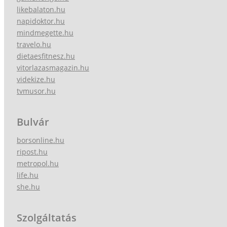
likebalaton.hu
napidoktor.hu
mindmegette.hu
travelo.hu
dietaesfitnesz.hu
vitorlazasmagazin.hu
videkize.hu
tvmusor.hu
Bulvár
borsonline.hu
ripost.hu
metropol.hu
life.hu
she.hu
Szolgáltatás