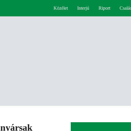
Közélet
Interjú
Riport
Csalá
 nyársak