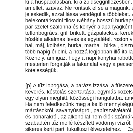
ki a húspácolásban, ki a zöldséggrillezésben,
amellett szavaz. Ne rontsuk el se a magunk,
jeleskedik, azzal lássa vendégül a többieket
belekontárkodni tilos! Néhány hosszú hurkapál
pár szelet szalonna és kenyér alapanyagként 
teflonbogrács, grill brikett, gázpalackos, ker
húsféle alkalmas leves és egytálétel, roston v
hal, máj, kolbász, hurka, marha-, birka-, diszn
több napig érlelni, a hozzá legjobban illő ital
Közhely, ám igaz, hogy a napi konyhai robottó
mesterien forgatják a fakanalat vagy a pecsen
kötelességük.
{p} A tűz lobogása, a parázs izzása, a fűszeres
keverés, kóstolás szertartása, egymás közel
egy olyan meghitt, közösségi hangulatba, ame
Ha nem feledkezünk meg a kellő mennyiségű, fe
mártásokról, savanyúságról, papírszalvétáról
és poharakról, az alkohollal nem élők számár
szabadtéri tűz mellé készített vödörnyi vízről
sikeres kerti parti lukulluszi élvezeteihez. 