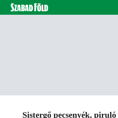
Sistergő pecsenyék, piruló