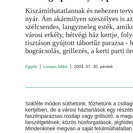
Kiszámíthatatlannak és nehezen terve
nyár. Ám akármilyen szeszélyes is az
szélcsendes, langymeleg esték, amiko
városi erkély, hétvégi ház kertje, fol
tisztáson gyújtott tábortűz parazsa - 
bográcsolás, grillezés, a kerti parti 
Egyéb
Lovass Ildikó
2004. 07. 30. péntek
Sokféle módon süthetünk, főzhetünk a csillago
kertjében, de a városi háztartások egy részé
faszénparazsas rostlap vagy grillsütő, a magu
beszélgetések, közös húsforgatások, jéghide
Mindenkinek megvan a saját felülmúlhatatlan r