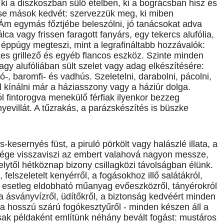
 ki a diszkoszban sülő ételben, ki a bográcsban hisz és
 se mások kedvét: szervezzük meg, ki miben
. Ám egymás főztjébe beleszólni, jó tanácsokat adva
ca vagy frissen faragott fanyárs, egy tekercs alufólia,
éppúgy megteszi, mint a legrafináltabb hozzávalók:
ekes grillező és egyéb flancos eszköz. Szinte minden
agy alufóliában sült szelet vagy adag elkészítésére:
ó-, baromfi- és vadhús. Szeletelni, darabolni, pácolni,
lal kínálni már a háziasszony vagy a háziúr dolga.
l fintorogva menekülő férfiak ilyenkor bezzeg
yevillát. A tűzrakás, a parázskészítés is büszke
-kesernyés füst, a piruló pörkölt vagy halászlé illata, a
sége visszaviszi az embert valahová nagyon messze,
lytől hétköznap bizony csillagközi távolságban élünk.
lszeletelt kenyérről, a fogásokhoz illő salátákról,
, esetleg eldobható műanyag evőeszközről, tányérokról
a ásványvízről, üdítőkről, a biztonság kedvéért minden
, a hosszú szárú fogókesztyűről - minden készen áll a
Csak példaként említünk néhány bevált fogást: mustáros