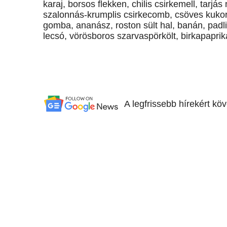
karaj, borsos flekken, chilis csirkemell, tarjá
szalonnás-krumplis csirkecomb, csöves kukoric
gomba, ananász, roston sült hal, banán, pad
lecsó, vörösboros szarvaspörkölt, birkapaprik
A legfrissebb hírekért kö