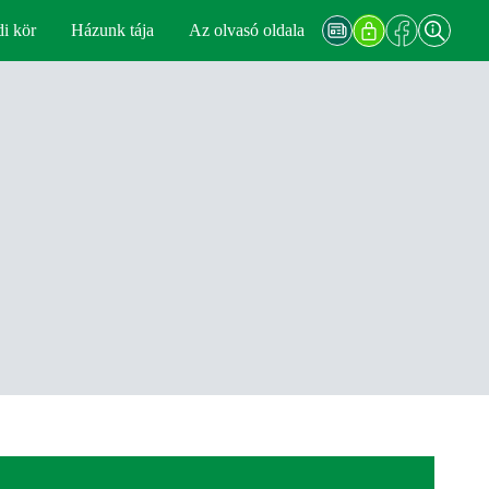
di kör
Házunk tája
Az olvasó oldala