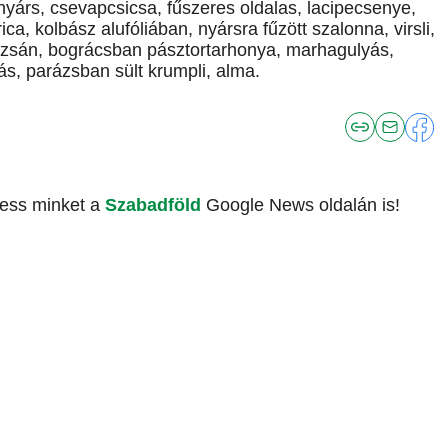
s nyárs, csevapcsicsa, fűszeres oldalas, lacipecsenye,
a, kolbász alufóliában, nyársra fűzött szalonna, virsli,
lizsán, bográcsban pásztortarhonya, marhagulyás,
ás, parázsban sült krumpli, alma.
vess minket a
Szabadföld
Google News oldalán is!