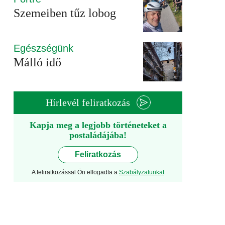
Szemeiben tűz lobog
Egészségünk
Málló idő
Hírlevél feliratkozás
Kapja meg a legjobb történeteket a
postaládájába!
Feliratkozás
A feliratkozással Ön elfogadta a
Szabályzatunkat