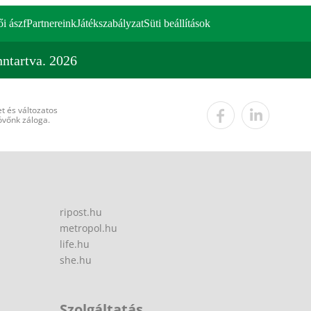
ői ászf
Partnereink
Játékszabályzat
Süti beállítások
ntartva. 2026
t és változatos
övőnk záloga.
ripost.hu
metropol.hu
life.hu
she.hu
Szolgáltatás