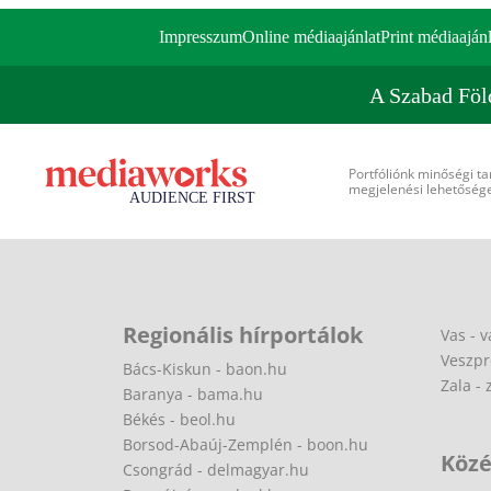
Impresszum
Online médiaajánlat
Print médiaajánl
A Szabad Föl
Portfóliónk minőségi ta
megjelenési lehetőséget
Regionális hírportálok
Vas - v
Veszpr
Bács-Kiskun - baon.hu
Zala - 
Baranya - bama.hu
Békés - beol.hu
Borsod-Abaúj-Zemplén - boon.hu
Közé
Csongrád - delmagyar.hu