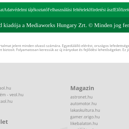
at
Adatvédelmi tájékoztató
Felhasználási feltételek
Hirdetési ászf
Előfizet
d kiadója a Mediaworks Hungary Zrt. © Minden jog fen
rtalmat jelent minden olvasó számára. Egyedülálló elérést, országos lefedettsége
 biztosít. Folyamatosan keressük az új irányokat és fejlődési lehetőségeket. Ez j
Magazin
aol.hu
ém - veol.hu
astronet.hu
zaol.hu
automotor.hu
lakaskultura.hu
gamer.origo.hu
let
likebalaton.hu