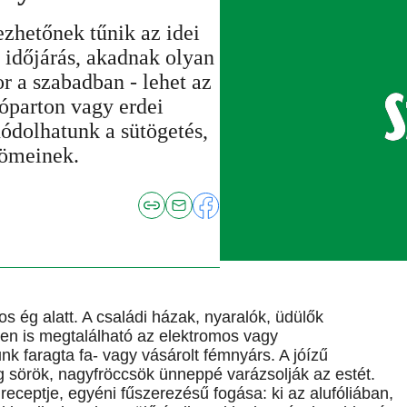
zhetőnek tűnik az idei
 időjárás, akadnak olyan
r a szabadban - lehet az
yóparton vagy erdei
hódolhatunk a sütögetés,
örömeinek.
s ég alatt. A családi házak, nyaralók, üdülők
ben is megtalálható az elektromos vagy
nk faragta fa- vagy vásárolt fémnyárs. A jóízű
g sörök, nagyfröccsök ünneppé varázsolják az estét.
eceptje, egyéni fűszerezésű fogása: ki az alufóliában,