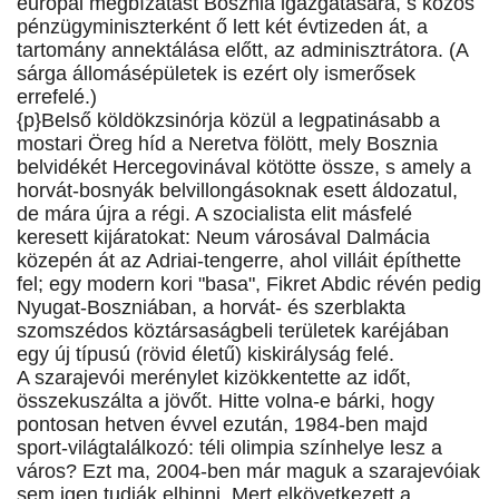
európai megbízatást Bosznia igazgatására, s közös
pénzügyminiszterként ő lett két évtizeden át, a
tartomány annektálása előtt, az adminisztrátora. (A
sárga állomásépületek is ezért oly ismerősek
errefelé.)
{p}Belső köldökzsinórja közül a legpatinásabb a
mostari Öreg híd a Neretva fölött, mely Bosznia
belvidékét Hercegovinával kötötte össze, s amely a
horvát-bosnyák belvillongásoknak esett áldozatul,
de mára újra a régi. A szocialista elit másfelé
keresett kijáratokat: Neum városával Dalmácia
közepén át az Adriai-tengerre, ahol villáit építhette
fel; egy modern kori "basa", Fikret Abdic révén pedig
Nyugat-Boszniában, a horvát- és szerblakta
szomszédos köztársaságbeli területek karéjában
egy új típusú (rövid életű) kiskirályság felé.
A szarajevói merénylet kizökkentette az időt,
összekuszálta a jövőt. Hitte volna-e bárki, hogy
pontosan hetven évvel ezután, 1984-ben majd
sport-világtalálkozó: téli olimpia színhelye lesz a
város? Ezt ma, 2004-ben már maguk a szarajevóiak
sem igen tudják elhinni. Mert elkövetkezett a