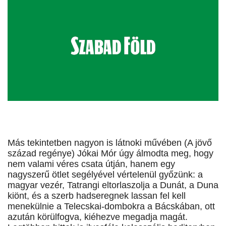
Más tekintetben nagyon is látnoki művében (A jövő
század regénye) Jókai Mór úgy álmodta meg, hogy
nem valami véres csata útján, hanem egy
nagyszerű ötlet segélyével vértelenül győzünk: a
magyar vezér, Tatrangi eltorlaszolja a Dunát, a Duna
kiönt, és a szerb hadseregnek lassan fel kell
menekülnie a Telecskai-dombokra a Bácskában, ott
azután körülfogva, kiéhezve megadja magát.