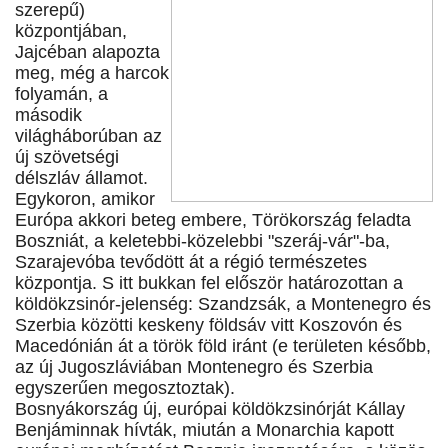
szerepű)
központjában,
Jajcéban alapozta
meg, még a harcok
folyamán, a
második
világháborúban az
új szövetségi
délszláv államot.
Egykoron, amikor
Európa akkori beteg embere, Törökország feladta
Boszniát, a keletebbi-közelebbi "szeráj-vár"-ba,
Szarajevóba tevődött át a régió természetes
központja. S itt bukkan fel először határozottan a
köldökzsinór-jelenség: Szandzsák, a Montenegro és
Szerbia közötti keskeny földsáv vitt Koszovón és
Macedónián át a török föld iránt (e területen később,
az új Jugoszláviában Montenegro és Szerbia
egyszerűen megosztoztak).
Bosnyákország új, európai köldökzsinórját Kállay
Benjáminnak hívták, miután a Monarchia kapott