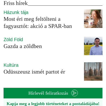
Friss hírek
Házunk tája
Most éri meg feltölteni a
fagyasztót: akció a SPAR-ban
Zöld Föld
Gazda a zöldben
Kultúra
Odüsszeusz ismét partot ér
Hírlevél feliratkozás
Kapja meg a legjobb történeteket a postaládájába!