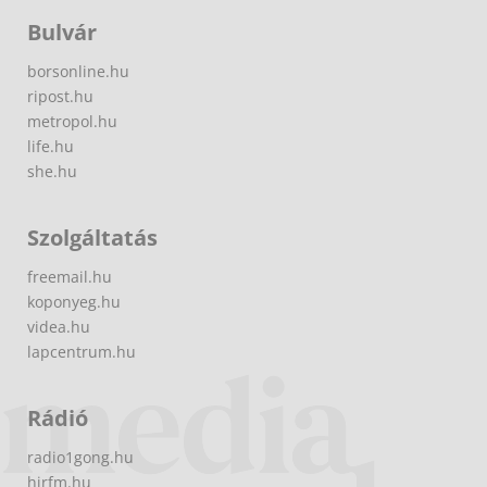
Bulvár
borsonline.hu
ripost.hu
metropol.hu
life.hu
she.hu
Szolgáltatás
freemail.hu
koponyeg.hu
videa.hu
lapcentrum.hu
Rádió
radio1gong.hu
hirfm.hu