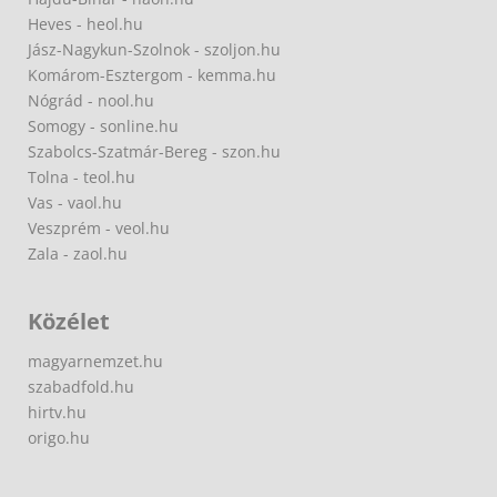
Heves - heol.hu
Jász-Nagykun-Szolnok - szoljon.hu
Komárom-Esztergom - kemma.hu
Nógrád - nool.hu
Somogy - sonline.hu
Szabolcs-Szatmár-Bereg - szon.hu
Tolna - teol.hu
Vas - vaol.hu
Veszprém - veol.hu
Zala - zaol.hu
Közélet
magyarnemzet.hu
szabadfold.hu
hirtv.hu
origo.hu