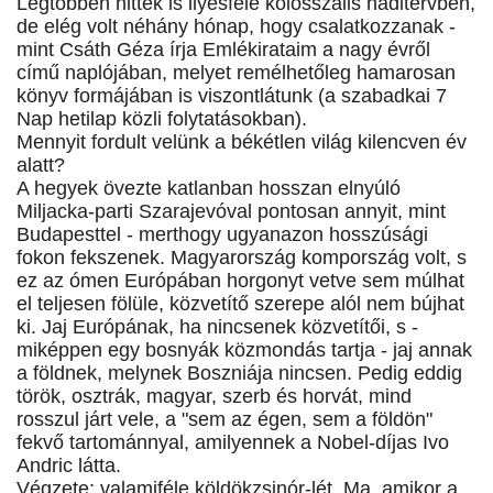
Legtöbben hittek is ilyesféle kolosszális haditervben,
de elég volt néhány hónap, hogy csalatkozzanak -
mint Csáth Géza írja Emlékirataim a nagy évről
című naplójában, melyet remélhetőleg hamarosan
könyv formájában is viszontlátunk (a szabadkai 7
Nap hetilap közli folytatásokban).
Mennyit fordult velünk a békétlen világ kilencven év
alatt?
A hegyek övezte katlanban hosszan elnyúló
Miljacka-parti Szarajevóval pontosan annyit, mint
Budapesttel - merthogy ugyanazon hosszúsági
fokon fekszenek. Magyarország kompország volt, s
ez az ómen Európában horgonyt vetve sem múlhat
el teljesen fölüle, közvetítő szerepe alól nem bújhat
ki. Jaj Európának, ha nincsenek közvetítői, s -
miképpen egy bosnyák közmondás tartja - jaj annak
a földnek, melynek Boszniája nincsen. Pedig eddig
török, osztrák, magyar, szerb és horvát, mind
rosszul járt vele, a "sem az égen, sem a földön"
fekvő tartománnyal, amilyennek a Nobel-díjas Ivo
Andric látta.
Végzete: valamiféle köldökzsinór-lét. Ma, amikor a