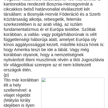
kantonokba rendezett Bosznia-Hercegovinát a
cikcakkos belső határvonallal elválasztott két
társállam: a Bosnyák-Horvát Föderáció és a Szerb
Köztársaság alkotja, rebesgetik, felemás
szerkezetében is az arab világ, az iszlám
fundamentalizmus ér el Európa testébe. Szóltak
korábban, a vallás- vagy polgárháborúnak is vélt
függetlenségi háborúja alatt, amelyet Európa oly
kínos aggályossággal kezelt, másféle kósza hírek is:
hogy Amerika teszi be ide a lábát. Vagy még
korábban olyanok, hogy a nemzetiségnek
nyilvánított itteni muszlimok révén a titói Jugoszlávia
tör világpolitikai szerepre az el nem kötelezett
országok élén.
{p}
Tito már korábban
élt a hely
szellemével: a
vilajet régebbi
(Mátyás király
idejében is ilyen