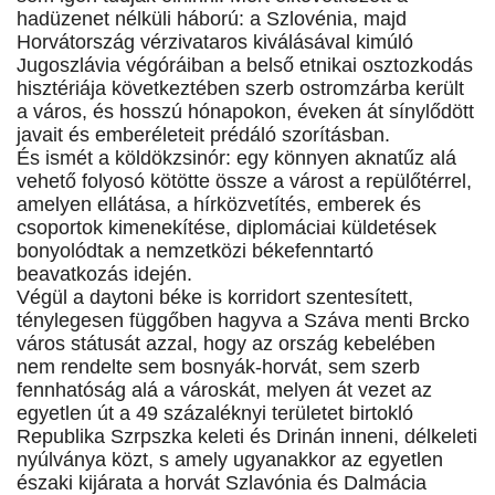
hadüzenet nélküli háború: a Szlovénia, majd
Horvátország vérzivataros kiválásával kimúló
Jugoszlávia végóráiban a belső etnikai osztozkodás
hisztériája következtében szerb ostromzárba került
a város, és hosszú hónapokon, éveken át sínylődött
javait és emberéleteit prédáló szorításban.
És ismét a köldökzsinór: egy könnyen aknatűz alá
vehető folyosó kötötte össze a várost a repülőtérrel,
amelyen ellátása, a hírközvetítés, emberek és
csoportok kimenekítése, diplomáciai küldetések
bonyolódtak a nemzetközi békefenntartó
beavatkozás idején.
Végül a daytoni béke is korridort szentesített,
ténylegesen függőben hagyva a Száva menti Brcko
város státusát azzal, hogy az ország kebelében
nem rendelte sem bosnyák-horvát, sem szerb
fennhatóság alá a városkát, melyen át vezet az
egyetlen út a 49 százaléknyi területet birtokló
Republika Szrpszka keleti és Drinán inneni, délkeleti
nyúlványa közt, s amely ugyanakkor az egyetlen
északi kijárata a horvát Szlavónia és Dalmácia