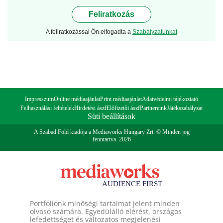
Feliratkozás
A feliratkozással Ön elfogadta a
Szabályzatunkat
Impresszum
Online médiaajánlat
Print médiaajánlat
Adatvédelmi tájékoztató
Felhasználási feltételek
Hirdetési ászf
Előfizetői ászf
Partnereink
Játékszabályzat
Süti beállítások
A Szabad Föld kiadója a Mediaworks Hungary Zrt. © Minden jog
fenntartva. 2026
Portfóliónk minőségi tartalmat jelent minden
olvasó számára. Egyedülálló elérést, országos
lefedettséget és változatos megjelenési