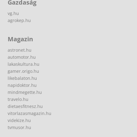
Gazdaság
vg.hu
agrokep.hu
Magazin
astronet.hu
automotor.hu
lakaskultura.hu
gamer.origo.hu
likebalaton.hu
napidoktor.hu
mindmegette.hu
travelo.hu
dietaesfitnesz.hu
vitorlazasmagazin.hu
videkize.hu
tvmusor.hu