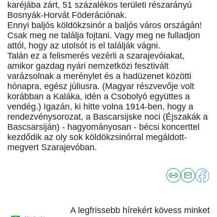
karéjába zárt, 51 százalékos területi részarányú
Bosnyák-Horvát Föderációnak.
Ennyi baljós köldökzsinór a baljós város országán!
Csak meg ne találja fojtani. Vagy meg ne fulladjon
attól, hogy az utolsót is el találják vágni.
Talán ez a felismerés vezérli a szarajevóiakat,
amikor gazdag nyári nemzetközi fesztivált
varázsolnak a merénylet és a hadüzenet közötti
hónapra, egész júliusra. (Magyar részvevője volt
korábban a Kaláka, idén a Csobolyó együttes a
vendég.) Igazán, ki hitte volna 1914-ben, hogy a
rendezvénysorozat, a Bascarsijske noci (Éjszakák a
Bascsarsiján) - hagyományosan - bécsi koncerttel
kezdődik az oly sok köldökzsinórral megáldott-
megvert Szarajevóban.
A legfrissebb hírekért kövess minket