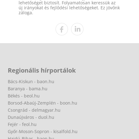
lehetőséget biztosít. Folyamatosan keressük az
új irányokat és fejlődési lehetőségeket. Ez jövőnk
záloga.
Regionális hírportálok
Bács-Kiskun - baon.hu
Baranya - bama.hu
Békés - beol.hu
Borsod-Abaúj-Zemplén - boon.hu
Csongrád - delmagyar.hu
Dunaújváros - duol.hu
Fejér - feol.hu
Győr-Moson-Sopron - kisalfold.hu
Hajdú-Bihar - haon.hu