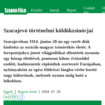
Családi
H
Közélet
Interjú
Riport
kör
tá
Szarajevó történelmi köldökzsinórjai
Szarajevóban 1914. június 28-án egy szerb diák
kioltotta az osztrák-magyar trónörökös életét. A
forrpontjukra jutott világpolitikai ellentétek nyomán
egy hónap elteltével, pontosan kilenc évtizeddel
ezelőtt, hadüzenetek röpködtek szerteszét Európában,
nyitányaként az egész földrészt lángba-vérbe borító
nagy háborúnak, melynek nyoma máig ható a
lelkekben.
Egyéb
Bognár Antal
2004. 07. 30.