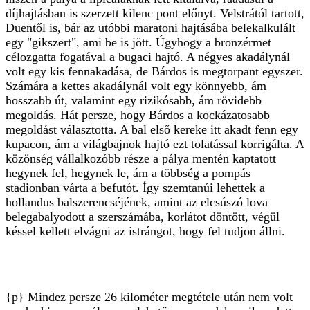
díjhajtásban is szerzett kilenc pont előnyt. Velstrától tartott,
Duentől is, bár az utóbbi maratoni hajtásába belekalkulált
egy "gikszert", ami be is jött. Úgyhogy a bronzérmet
célozgatta fogatával a bugaci hajtó. A négyes akadálynál
volt egy kis fennakadása, de Bárdos is megtorpant egyszer.
Számára a kettes akadálynál volt egy könnyebb, ám
hosszabb út, valamint egy rizikósabb, ám rövidebb
megoldás. Hát persze, hogy Bárdos a kockázatosabb
megoldást választotta. A bal első kereke itt akadt fenn egy
kupacon, ám a világbajnok hajtó ezt tolatással korrigálta. A
közönség vállalkozóbb része a pálya mentén kaptatott
hegynek fel, hegynek le, ám a többség a pompás
stadionban várta a befutót. Így szemtanúi lehettek a
hollandus balszerencséjének, amint az elcsúszó lova
belegabalyodott a szerszámába, korlátot döntött, végül
késsel kellett elvágni az istrángot, hogy fel tudjon állni.
{p} Mindez persze 26 kilométer megtétele után nem volt