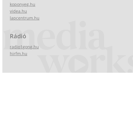
koponyeg.hu
videa.hu
lapcentrum.hu
Rádió
radio1gong.hu
hirfm.hu