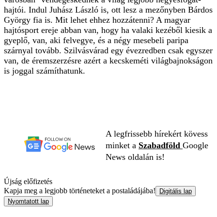
hajtói. Indul Juhász László is, ott lesz a mezőnyben Bárdos
György fia is. Mit lehet ehhez hozzátenni? A magyar
hajtósport ereje abban van, hogy ha valaki kezéből kiesik a
gyeplő, van, aki felvegye, és a négy mesebeli paripa
szárnyal tovább. Szilvásvárad egy évezredben csak egyszer
van, de éremszerzésre azért a kecskeméti világbajnokságon
is joggal számíthatunk.
A legfrissebb hírekért kövess
minket a
Szabadföld
Google
News oldalán is!
Újság előfizetés
Kapja meg a legjobb történeteket a postaládájába!
Digitális lap
Nyomtatott lap