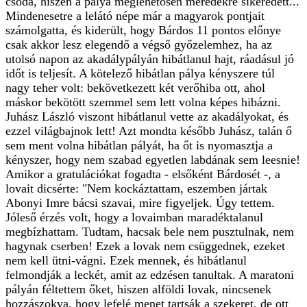
csoda, hiszen a pálya meglehetősen meredekre sikeredett...
Mindenesetre a lelátó népe már a magyarok pontjait
számolgatta, és kiderült, hogy Bárdos 11 pontos előnye
csak akkor lesz elegendő a végső győzelemhez, ha az
utolsó napon az akadálypályán hibátlanul hajt, ráadásul jó
időt is teljesít. A kötelező hibátlan pálya kényszere túl
nagy teher volt: bekövetkezett két verőhiba ott, ahol
máskor bekötött szemmel sem lett volna képes hibázni.
Juhász László viszont hibátlanul vette az akadályokat, és
ezzel világbajnok lett! Azt mondta később Juhász, talán ő
sem ment volna hibátlan pályát, ha őt is nyomasztja a
kényszer, hogy nem szabad egyetlen labdának sem leesnie!
Amikor a gratulációkat fogadta - elsőként Bárdosét -, a
lovait dicsérte: "Nem kockáztattam, eszemben jártak
Abonyi Imre bácsi szavai, mire figyeljek. Úgy tettem.
Jóleső érzés volt, hogy a lovaimban maradéktalanul
megbízhattam. Tudtam, hacsak bele nem pusztulnak, nem
hagynak cserben! Ezek a lovak nem csüggednek, ezeket
nem kell ütni-vágni. Ezek mennek, és hibátlanul
felmondják a leckét, amit az edzésen tanultak. A maratoni
pályán féltettem őket, hiszen alföldi lovak, nincsenek
hozzászokva, hogy lefelé menet tartsák a szekeret, de ott