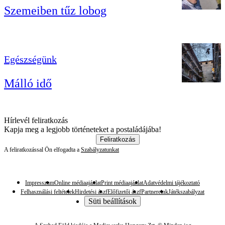
Szemeiben tűz lobog
Egészségünk
Málló idő
Hírlevél feliratkozás
Kapja meg a legjobb történeteket a postaládájába!
Feliratkozás
A feliratkozással Ön elfogadta a
Szabályzatunkat
Impresszum
Online médiaajánlat
Print médiaajánlat
Adatvédelmi tájékoztató
Felhasználási feltételek
Hirdetési ászf
Előfizetői ászf
Partnereink
Játékszabályzat
Süti beállítások