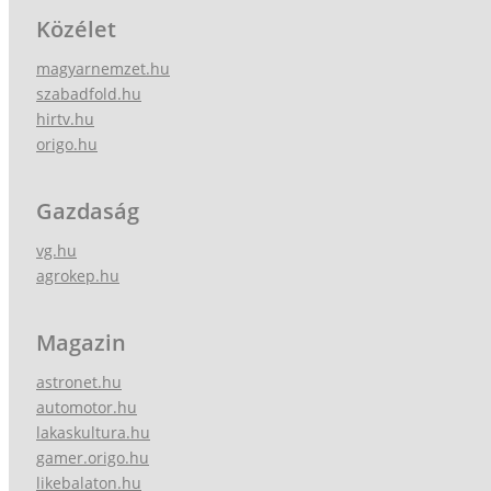
Közélet
magyarnemzet.hu
szabadfold.hu
hirtv.hu
origo.hu
Gazdaság
vg.hu
agrokep.hu
Magazin
astronet.hu
automotor.hu
lakaskultura.hu
gamer.origo.hu
likebalaton.hu