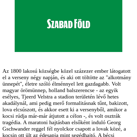
Az 1800 lakosú községbe közel százezer ember látogatott
el a verseny négy napján, és aki ott töltötte az "alkotmány
ünnepét", életre szóló élménnyel lett gazdagabb. Volt
magyar örömünnep, holland balszerencse - az egyik
esélyes, Tjeerd Velstra a stadion területén lévő hetes
akadálynál, ami pedig merő formalitásnak tűnt, bakizott,
lova elcsúszott, és akkor esett ki a versenyből, amikor a
kocsi rúdja már-már átjutott a célon -, és volt osztrák
tragédia. A maratoni hajtásban elsőként induló Georg
Gschwander reggel fél nyolckor csapott a lovak közé, a
kocsin ott ült az édesapja mint segédhajtó. A bécsi