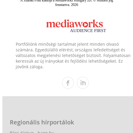
A Szabad Föld kiadója a Mediaworks Hungary Zrt. © Minden jog
fenntartva. 2026
Portfóliónk minőségi tartalmat jelent minden olvasó
számára. Egyedülálló elérést, országos lefedettséget és
változatos megjelenési lehetőséget biztosít. Folyamatosan
keressük az új irányokat és fejlődési lehetőségeket. Ez
jövőnk záloga.
Regionális hírportálok
Bács-Kiskun - baon.hu