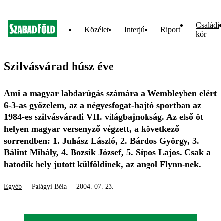
Családi
Közélet
Interjú
Riport
kör
Szilvásvárad húsz éve
Ami a magyar labdarúgás számára a Wembleyben elért
6-3-as győzelem, az a négyesfogat-hajtó sportban az
1984-es szilvásváradi VII. világbajnokság. Az első öt
helyen magyar versenyző végzett, a következő
sorrendben: 1. Juhász László, 2. Bárdos György, 3.
Bálint Mihály, 4. Bozsik József, 5. Sípos Lajos. Csak a
hatodik hely jutott külföldinek, az angol Flynn-nek.
Egyéb
Palágyi Béla
2004. 07. 23.