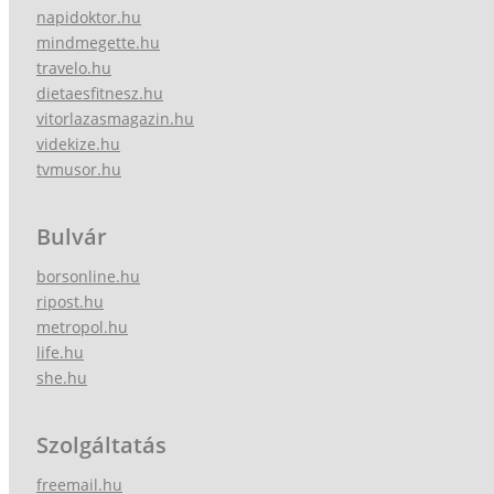
napidoktor.hu
mindmegette.hu
travelo.hu
dietaesfitnesz.hu
vitorlazasmagazin.hu
videkize.hu
tvmusor.hu
Bulvár
borsonline.hu
ripost.hu
metropol.hu
life.hu
she.hu
Szolgáltatás
freemail.hu