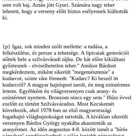
sem volt baj. Aztán jött Gyuri. Számára nagy teher
lehetett, hogy a verseny előtt biztos esélyesnek kiáltották
ki.
{p} Igaz, sok minden szólt mellette: a tudása, a
felkészülése, és persze a tehetsége. A lipicaiak generációi
nőttek bele a szilvásváradi tájba. De hát előre kikiáltani
győztesnek - elviselhetetlen teher." Amikor Bárdost
megkérdeztem, miként sikerült "megemésztenie" a
kudarcot, szinte rám förmedt: "Kudarc? Ki beszél itt
kudarcról? A magyar hajtósport tarolt, én meg ezüstérmes
lettem. Egyébként én világversenyen csak arany- és
ezüstérmet nyertem. Bronzom nincs egy sem." Húsz évvel
ezelőtt ez történt Szilvásváradon. Most Kecskemét
következik, ahol 1978-ban az első magyarországi
fogathajtó világbajnokságot tartották. A kiválóan sikerült
versenyen Bárdos György nyakába akasztották az
aranyérmet. Az idén augusztus 4-8. között ismét a "hírös
városban" vendégeskednek a világ legjobb négyesfogat-