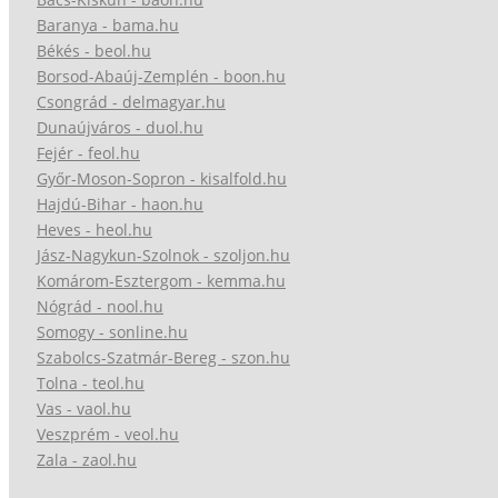
Baranya - bama.hu
Békés - beol.hu
Borsod-Abaúj-Zemplén - boon.hu
Csongrád - delmagyar.hu
Dunaújváros - duol.hu
Fejér - feol.hu
Győr-Moson-Sopron - kisalfold.hu
Hajdú-Bihar - haon.hu
Heves - heol.hu
Jász-Nagykun-Szolnok - szoljon.hu
Komárom-Esztergom - kemma.hu
Nógrád - nool.hu
Somogy - sonline.hu
Szabolcs-Szatmár-Bereg - szon.hu
Tolna - teol.hu
Vas - vaol.hu
Veszprém - veol.hu
Zala - zaol.hu