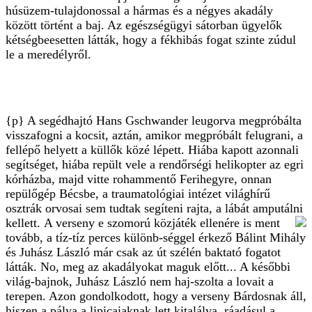
húsüzem-tulajdonossal a hármas és a négyes akadály
között történt a baj. Az egészségügyi sátorban ügyelők
kétségbeesetten látták, hogy a fékhibás fogat szinte zúdul
le a meredélyről.
{p} A segédhajtó Hans Gschwander leugorva megpróbálta
visszafogni a kocsit, aztán, amikor megpróbált felugrani, a
fellépő helyett a küllők közé lépett. Hiába kapott azonnali
segítséget, hiába repült vele a rendőrségi helikopter az egri
kórházba, majd vitte rohammentő Ferihegyre, onnan
repülőgép Bécsbe, a traumatológiai intézet világhírű
osztrák orvosai sem tudtak segíteni rajta, a lábát amputálni
kellett.
A verseny e szomorú közjáték ellenére is ment
tovább, a tíz-tíz perces különb-séggel érkező Bálint Mihály
és Juhász László már csak az út szélén baktató fogatot
látták. No, meg az akadályokat maguk előtt... A későbbi
világ-bajnok, Juhász László nem haj-szolta a lovait a
terepen. Azon gondolkodott, hogy a verseny Bárdosnak áll,
hiszen a pálya a lipicaiaknak lett kitalálva, ráadásul a