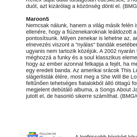
duót, azt kizárólag a közönség dönti el. (BMG
Maroon5
Nemcsak nálunk, hanem a világ másik felén is
ellenére, hogy a fiúzenekaroknak leáldozott a
pontosítsunk. Milyen zenekar is lehetne az, a
elnevezés viszont a "nyálas" bandák esetében t
ugyanis nem tartozik közéjük. A 2002 nyarán f
méghozzá a funky és a soul klasszikus elemei
hogy az ember azonnal felkapja a fejét, ha me
egy eredeti banda. Az amerikai srácok This Lo
slágerlisták élére, most meg a She Will Be Lo
feltűnően tehetséges fiatalokból álló öttagú
megjelent debütáló albuma, a Songs About Ja
jutott el, de hasonló sikerre számíthat. (BMG