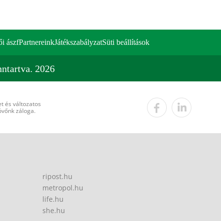
ői ászf
Partnereink
Játékszabályzat
Süti beállítások
ntartva. 2026
t és változatos
övőnk záloga.
ripost.hu
metropol.hu
life.hu
she.hu