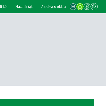
di kör
Házunk tája
Az olvasó oldala