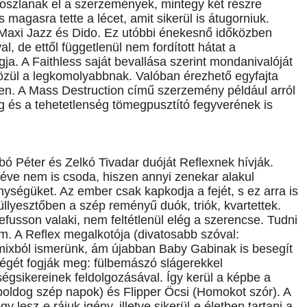
 oszlanak el a szerzemények, mintegy két részre
s magasra tette a lécet, amit sikerül is átugorniuk.
 Maxi Jazz és Dido. Ez utóbbi énekesnő időközben
l, de ettől függetlenül nem fordított hátat a
ja. A Faithless saját bevallása szerint mondanivalóját
 közül a legkomolyabbnak. Valóban érezhető egyfajta
ken. A Mass Destruction című szerzemény például arról
ég és a tehetetlenség tömegpusztító fegyverének is
bó Péter és Zelkó Tivadar duóját Reflexnek hívják.
véve nem is csoda, hiszen annyi zenekar alakul
ségüket. Az ember csak kapkodja a fejét, s ez arra is
üllyesztőben a szép reményű duók, triók, kvartettek.
usson valaki, nem feltétlenül elég a szerencse. Tudni
em. A Reflex megalkotója (divatosabb szóval:
zmixból ismerünk, ám újabban Baby Gabinak is besegít
 végét fogják meg: fülbemászó slágerekkel
égsikereinek feldolgozásával. Így kerül a képbe a
 boldog szép napok) és Flipper Öcsi (Homokot szór). A
 lesz-e rájuk igény, illetve sikerül-e életben tartani a