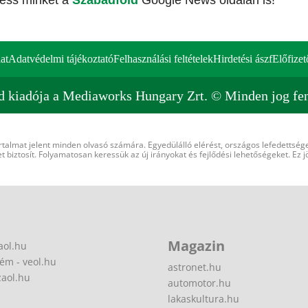
vess minket a
Szabadföld
Google News oldalán is!
at
Adatvédelmi tájékoztató
Felhasználási feltételek
Hirdetési ászf
Előfizet
d kiadója a Mediaworks Hungary Zrt. © Minden jog fen
rtalmat jelent minden olvasó számára. Egyedülálló elérést, országos lefedettsége
 biztosít. Folyamatosan keressük az új irányokat és fejlődési lehetőségeket. Ez j
Magazin
aol.hu
ém - veol.hu
astronet.hu
zaol.hu
automotor.hu
lakaskultura.hu