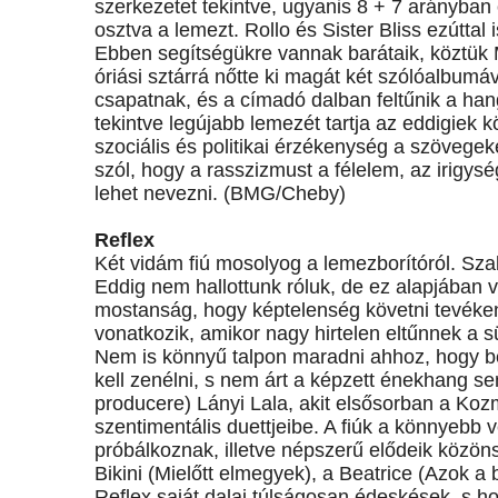
szerkezetet tekintve, ugyanis 8 + 7 arányban
osztva a lemezt. Rollo és Sister Bliss ezúttal i
Ebben segítségükre vannak barátaik, köztük
óriási sztárrá nőtte ki magát két szólóalbumáva
csapatnak, és a címadó dalban feltűnik a hang
tekintve legújabb lemezét tartja az eddigiek
szociális és politikai érzékenység a szövege
szól, hogy a rasszizmust a félelem, az irigys
lehet nevezni. (BMG/Cheby)
Reflex
Két vidám fiú mosolyog a lemezborítóról. Sza
Eddig nem hallottunk róluk, de ez alapjában 
mostanság, hogy képtelenség követni tevékeny
vonatkozik, amikor nagy hirtelen eltűnnek a s
Nem is könnyű talpon maradni ahhoz, hogy bef
kell zenélni, s nem árt a képzett énekhang s
producere) Lányi Lala, akit elsősorban a Ko
szentimentális duettjeibe. A fiúk a könnyebb
próbálkoznak, illetve népszerű elődeik közöns
Bikini (Mielőtt elmegyek), a Beatrice (Azok a
Reflex saját dalai túlságosan édeskések, s hogy