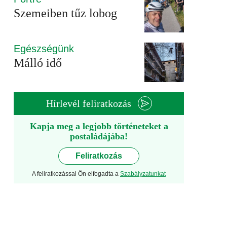
Szemeiben tűz lobog
Egészségünk
Málló idő
Hírlevél feliratkozás
Kapja meg a legjobb történeteket a
postaládájába!
Feliratkozás
A feliratkozással Ön elfogadta a
Szabályzatunkat