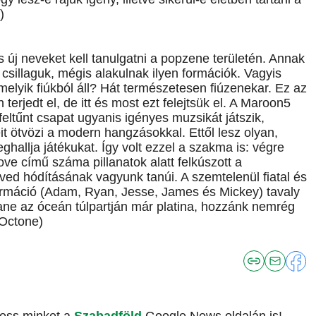
)
 új neveket kell tanulgatni a popzene területén. Annak
 csillaguk, mégis alakulnak ilyen formációk. Vagyis
melyik fiúkból áll? Hát természetesen fiúzenekar. Ez az
erjedt el, de itt és most ezt felejtsük el. A Maroon5
eltűnt csapat ugyanis igényes muzsikát játszik,
t ötvözi a modern hangzásokkal. Ettől lesz olyan,
ghallja játékukat. Így volt ezzel a szakma is: végre
ve című száma pillanatok alatt felkúszott a
ved hódításának vagyunk tanúi. A szemtelenül fiatal és
 formáció (Adam, Ryan, Jesse, James és Mickey) tavaly
ne az óceán túlpartján már platina, hozzánk nemrég
/Octone)