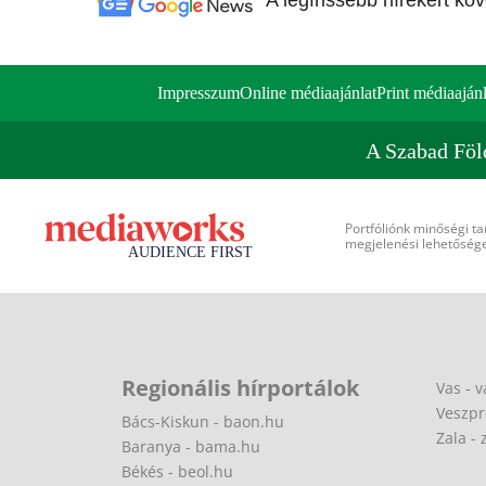
A legfrissebb hírekért kö
Impresszum
Online médiaajánlat
Print médiaajánl
A Szabad Föl
Portfóliónk minőségi ta
megjelenési lehetőséget
Regionális hírportálok
Vas - v
Veszpr
Bács-Kiskun - baon.hu
Zala - 
Baranya - bama.hu
Békés - beol.hu