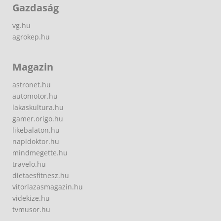
Gazdaság
vg.hu
agrokep.hu
Magazin
astronet.hu
automotor.hu
lakaskultura.hu
gamer.origo.hu
likebalaton.hu
napidoktor.hu
mindmegette.hu
travelo.hu
dietaesfitnesz.hu
vitorlazasmagazin.hu
videkize.hu
tvmusor.hu