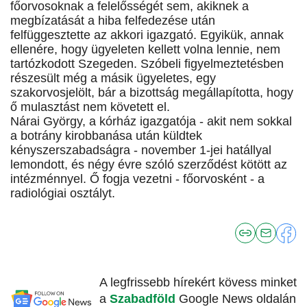
főorvosoknak a felelősségét sem, akiknek a
megbízatását a hiba felfedezése után
felfüggesztette az akkori igazgató. Egyikük, annak
ellenére, hogy ügyeleten kellett volna lennie, nem
tartózkodott Szegeden. Szóbeli figyelmeztetésben
részesült még a másik ügyeletes, egy
szakorvosjelölt, bár a bizottság megállapította, hogy
ő mulasztást nem követett el.
Nárai György, a kórház igazgatója - akit nem sokkal
a botrány kirobbanása után küldtek
kényszerszabadságra - november 1-jei hatállyal
lemondott, és négy évre szóló szerződést kötött az
intézménnyel. Ő fogja vezetni - főorvosként - a
radiológiai osztályt.
A legfrissebb hírekért kövess minket
a
Szabadföld
Google News oldalán