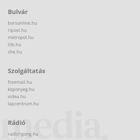
Bulvár
borsonline.hu
ripost.hu
metropol.hu
life.hu
she.hu
Szolgáltatás
freemail.hu
koponyeg.hu
videa.hu
lapcentrum.hu
Rádió
radio1gong.hu