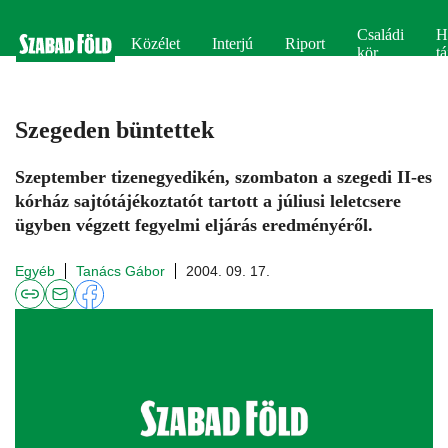
Családi
H
Közélet
Interjú
Riport
kör
tá
Szegeden büntettek
Szeptember tizenegyedikén, szombaton a szegedi II-es
kórház sajtótájékoztatót tartott a júliusi leletcsere
ügyben végzett fegyelmi eljárás eredményéről.
Egyéb
Tanács Gábor
2004. 09. 17.