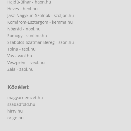
Hajdú-Bihar - haon.hu
Heves - heol.hu
Jász-Nagykun-Szolnok - szoljon.hu
Komárom-Esztergom - kemma.hu
Nógrád - nool.hu
Somogy - sonline.hu
Szabolcs-Szatmár-Bereg - szon.hu
Tolna - teol.hu
Vas - vaol.hu
Veszprém - veol.hu
Zala - zaol.hu
Közélet
magyarnemzet.hu
szabadfold.hu
hirtv.hu
origo.hu