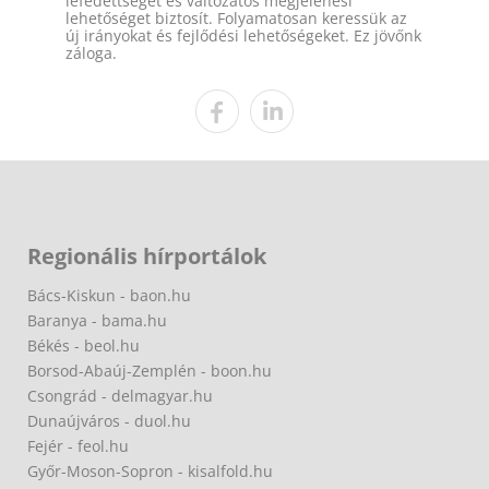
lefedettséget és változatos megjelenési
lehetőséget biztosít. Folyamatosan keressük az
új irányokat és fejlődési lehetőségeket. Ez jövőnk
záloga.
Regionális hírportálok
Bács-Kiskun - baon.hu
Baranya - bama.hu
Békés - beol.hu
Borsod-Abaúj-Zemplén - boon.hu
Csongrád - delmagyar.hu
Dunaújváros - duol.hu
Fejér - feol.hu
Győr-Moson-Sopron - kisalfold.hu