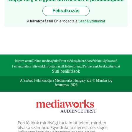
Feliratkozás
A feliratkozással Ön elfogadta a
Szabályzatunkat
Impresszum
Online médiaajánlat
Print médiaajánlat
Adatvédelmi tájékoztató
Felhasználási feltételek
Hirdetési ászf
Előfizetői ászf
Partnereink
Játékszabályzat
Süti beállítások
A Szabad Föld kiadója a Mediaworks Hungary Zrt. © Minden jog
fenntartva. 2026
Portfóliónk minőségi tartalmat jelent minden
olvasó számára. Egyedülálló elérést, országos