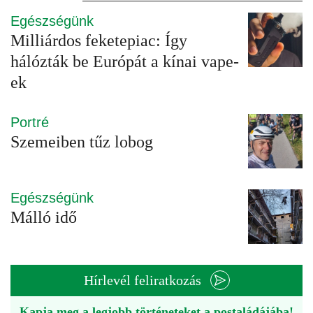
Egészségünk
Milliárdos feketepiac: Így
hálózták be Európát a kínai vape-
ek
Portré
Szemeiben tűz lobog
Egészségünk
Málló idő
Hírlevél feliratkozás
Kapja meg a legjobb történeteket a postaládájába!