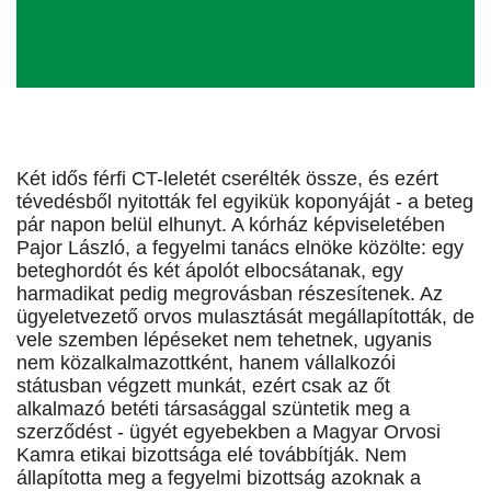
Két idős férfi CT-leletét cserélték össze, és ezért
tévedésből nyitották fel egyikük koponyáját - a beteg
pár napon belül elhunyt. A kórház képviseletében
Pajor László, a fegyelmi tanács elnöke közölte: egy
beteghordót és két ápolót elbocsátanak, egy
harmadikat pedig megrovásban részesítenek. Az
ügyeletvezető orvos mulasztását megállapították, de
vele szemben lépéseket nem tehetnek, ugyanis
nem közalkalmazottként, hanem vállalkozói
státusban végzett munkát, ezért csak az őt
alkalmazó betéti társasággal szüntetik meg a
szerződést - ügyét egyebekben a Magyar Orvosi
Kamra etikai bizottsága elé továbbítják. Nem
állapította meg a fegyelmi bizottság azoknak a