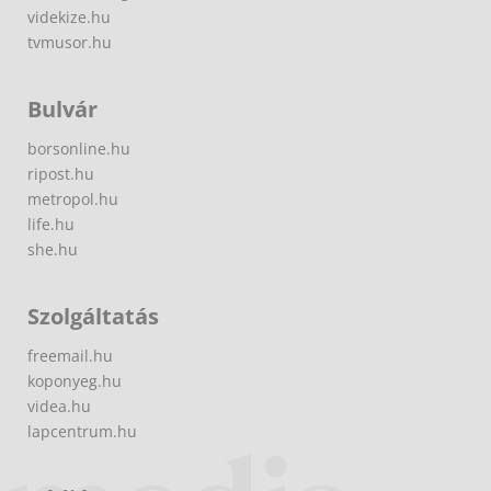
videkize.hu
tvmusor.hu
Bulvár
borsonline.hu
ripost.hu
metropol.hu
life.hu
she.hu
Szolgáltatás
freemail.hu
koponyeg.hu
videa.hu
lapcentrum.hu