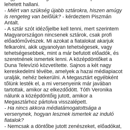
lehetett hallani.
- Miért van szükség újabb sztárokra, hiszen amúgy
is rengeteg van belőlük?
- kérdeztem Piszmán
Antalt.
- A sztár szót idézőjelbe kell tenni, mert szerintem
Magyarországon nincsenek sztárok, csak profi
előadóművészek. Mi azokat a fiatalokat akarjuk
felkarolni, akik ugyanolyan tehetségesek, vagy
tehetségesebbek, mint a már befutott előadók, és
szeretnének ismertek lenni. A középdöntőket a
Duna Televízió közvetítette. Sajnos a két nagy
kereskedelmi tévébe, amelyek a hazai médiapiacot
uralják, nehéz bekerülni. A Megasztárt egyébként
tőlünk lesték el, a mi versenyeink már javában
tartottak, amikor az elkezdődött. Tóth Veronika
nálunk a középdöntőig jutott, amikor a
Megasztárhoz pártolva visszalépett.
- Ha nincs akkora médiatámogatottsága a
versenynek, hogyan lesznek ismertek az induló
fiatalok?
- Nemcsak a döntőbe jutott zenészeket, előadókat,