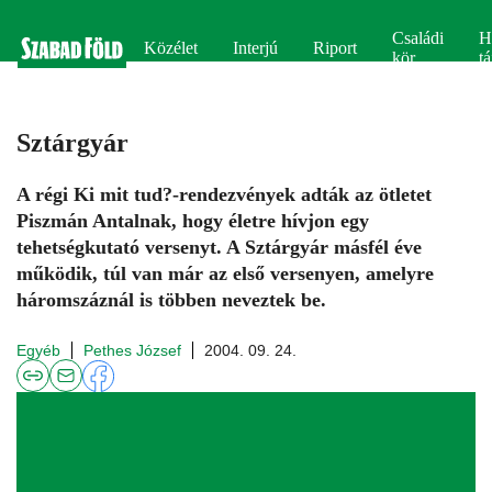
Családi
H
Közélet
Interjú
Riport
kör
tá
Sztárgyár
A régi Ki mit tud?-rendezvények adták az ötletet
Piszmán Antalnak, hogy életre hívjon egy
tehetségkutató versenyt. A Sztárgyár másfél éve
működik, túl van már az első versenyen, amelyre
háromszáznál is többen neveztek be.
Egyéb
Pethes József
2004. 09. 24.