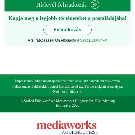
Hírlevél feliratkozás
Kapja meg a legjobb történeteket a postaládájába!
Feliratkozás
A feliratkozással Ön elfogadta a
Szabályzatunkat
Impresszum
Online médiaajánlat
Print médiaajánlat
Adatvédelmi tájékoztató
Felhasználási feltételek
Hirdetési ászf
Előfizetői ászf
Partnereink
Játékszabályzat
Süti beállítások
A Szabad Föld kiadója a Mediaworks Hungary Zrt. © Minden jog
fenntartva. 2026