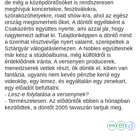
de még a középdöntősöket is rendszeresen
meghívjuk koncertekre, fesztiválokra,
szórakozóhelyekre, road show-kra, ahol az egész
ország megismerheti őket. A döntőt egyébként a
Csakazértis együttes nyerte, ami azzal jár, hogy
nagylemezt adhat ki. Tulajdonképpen a döntő mind
a tizenhat résztvevője nyert valamit, szerepeltek a
Sztárgyár válogatáslemezen. A Nobles együttesnek
már kész a stúdióalbuma, még külföldről is
érdeklődnek iránta. A versenyen producerek,
menedzserek vettek részt, ők döntik el, kiben van
fantázia, ugyanis nem kevés pénzbe kerül egy
videoklip, egy lemez, és egyáltalán egy zenekart,
egy előadót befuttatni.
- Lesz-e folytatása a versenynek?
- Természetesen. Az elődöntők ebben a hónapban
kezdődtek, a döntőt 2005 tavaszán tartjuk meg.