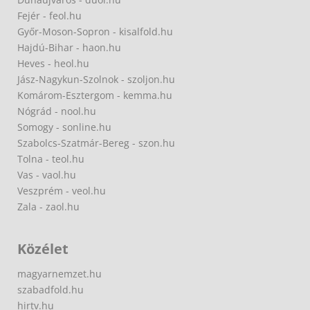
Fejér - feol.hu
Győr-Moson-Sopron - kisalfold.hu
Hajdú-Bihar - haon.hu
Heves - heol.hu
Jász-Nagykun-Szolnok - szoljon.hu
Komárom-Esztergom - kemma.hu
Nógrád - nool.hu
Somogy - sonline.hu
Szabolcs-Szatmár-Bereg - szon.hu
Tolna - teol.hu
Vas - vaol.hu
Veszprém - veol.hu
Zala - zaol.hu
Közélet
magyarnemzet.hu
szabadfold.hu
hirtv.hu