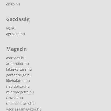
origo.hu
Gazdaság
vg.hu
agrokep.hu
Magazin
astronet.hu
automotor.hu
lakaskultura.hu
gamer.origo.hu
likebalaton.hu
napidoktor.hu
mindmegette.hu
travelo.hu
dietaesfitnesz.hu
vitorlazasmagazin.hu