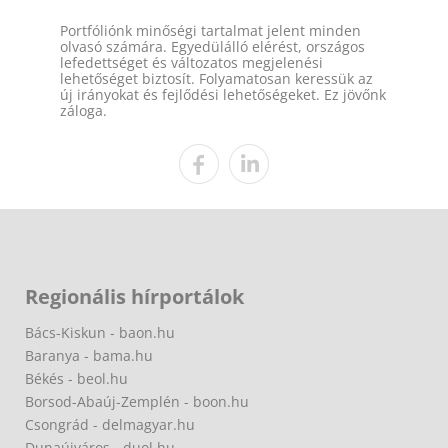
Portfóliónk minőségi tartalmat jelent minden
olvasó számára. Egyedülálló elérést, országos
lefedettséget és változatos megjelenési
lehetőséget biztosít. Folyamatosan keressük az
új irányokat és fejlődési lehetőségeket. Ez jövőnk
záloga.
Regionális hírportálok
Bács-Kiskun - baon.hu
Baranya - bama.hu
Békés - beol.hu
Borsod-Abaúj-Zemplén - boon.hu
Csongrád - delmagyar.hu
Dunaújváros - duol.hu