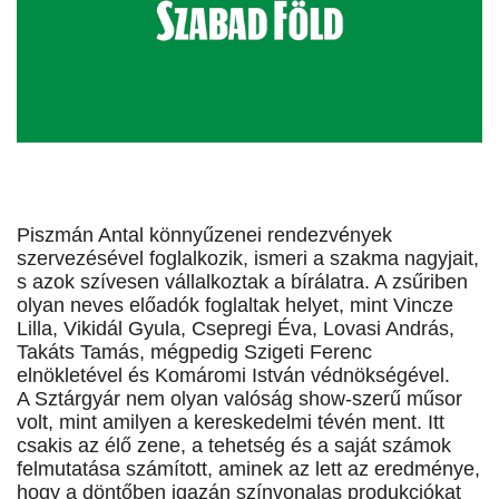
Piszmán Antal könnyűzenei rendezvények
szervezésével foglalkozik, ismeri a szakma nagyjait,
s azok szívesen vállalkoztak a bírálatra. A zsűriben
olyan neves előadók foglaltak helyet, mint Vincze
Lilla, Vikidál Gyula, Csepregi Éva, Lovasi András,
Takáts Tamás, mégpedig Szigeti Ferenc
elnökletével és Komáromi István védnökségével.
A Sztárgyár nem olyan valóság show-szerű műsor
volt, mint amilyen a kereskedelmi tévén ment. Itt
csakis az élő zene, a tehetség és a saját számok
felmutatása számított, aminek az lett az eredménye,
hogy a döntőben igazán színvonalas produkciókat