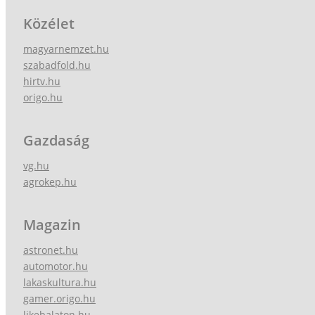
Közélet
magyarnemzet.hu
szabadfold.hu
hirtv.hu
origo.hu
Gazdaság
vg.hu
agrokep.hu
Magazin
astronet.hu
automotor.hu
lakaskultura.hu
gamer.origo.hu
likebalaton.hu