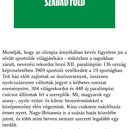
Mondják, hogy az olimpia árnyékában kevés figyelem jut a
sérült sportolók világjátékára - miközben a napokban
zárult, nevezési rekordot hozó XII. paralimpián 136 ország
képviseletében 3969 sportoló vetélkedett a 19 sportágban.
Telt ház előtt zajlottak az úszóversenyek, összesen
nyolcszázezren váltottak jegyet a kéthetes sorozat
eseményeire, 304 világrekordot és 448 új paralimpiai
csúcsot állítottak fel a szereplők. Mi, magyarok egy
arany-, nyolc ezüst- és kilenc bronzérmünkkel a
középmezőny élén végeztünk. Kína csaknem másfélszáz
érmet nyert, Nagy-Britannia is a százas határ közelébe
jutott, és több mint hetven nemzet szerzett legalább egy
medált.