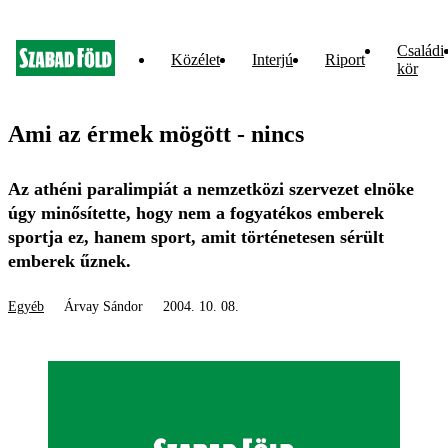
Családi
Közélet
Interjú
Riport
kör
Ami az érmek mögött - nincs
Az athéni paralimpiát a nemzetközi szervezet elnöke
úgy minősítette, hogy nem a fogyatékos emberek
sportja ez, hanem sport, amit történetesen sérült
emberek űznek.
Egyéb
Árvay Sándor
2004. 10. 08.