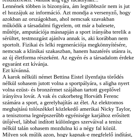
Lennének többen is bizonyára, ám legtöbbször nem is jut
el hozzájuk az információ. Azt mondja a versenyző, hogy
azokban az országokban, ahol nemcsak szavakban
működik a társadalmi figyelem, ott már a balesete,
műtétje, amputációja másnapján a sport irányába terelik a
sérültet, testmozgást ajánlva annak is, aki korábban nem
sportolt. Fizikai és lelki regenerációja megkönnyítésére,
nemcsak a klinikai szakaszban, hanem hazatérés utánra is,
az új életforma részeként. Az egyén és a társadalom érdeke
egyaránt ezt kívánja.
Ezt kívánná.
A karok nélküli német Bettina Eistel ilyenfajta törődés
nélkül sohasem jutott volna a sportpályára, s aligha nyert
volna ezüst- és bronzérmet szájában tartott gyeplővel
irányítva lovát. A vak és cukorbeteg Horváth Ferenc
számára a sport, a gerelyhajítás az élet. Az elektromos
meghajtású tolószékkel közlekedő amerikai Nicky Taylor,
a tenisztorna legnépszerűbb egyénisége karjához erősített
ütőjével, lábbal indított különleges szerváival a tenisz
nélkül talán sohasem mozdulna ki a négy fal közül.
Milyen sok múlik azon, hogy kapnak-e megfelelő indítást,