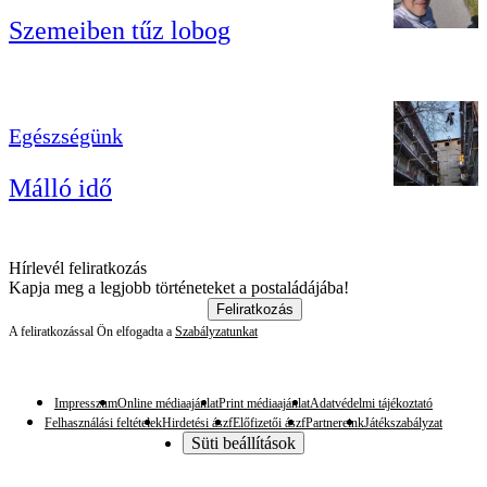
Szemeiben tűz lobog
Egészségünk
Málló idő
Hírlevél feliratkozás
Kapja meg a legjobb történeteket a postaládájába!
Feliratkozás
A feliratkozással Ön elfogadta a
Szabályzatunkat
Impresszum
Online médiaajánlat
Print médiaajánlat
Adatvédelmi tájékoztató
Felhasználási feltételek
Hirdetési ászf
Előfizetői ászf
Partnereink
Játékszabályzat
Süti beállítások