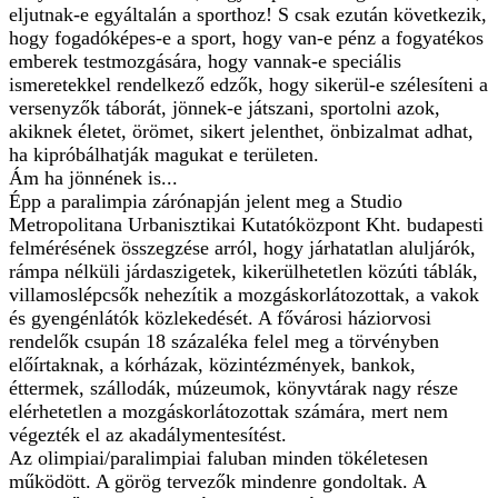
eljutnak-e egyáltalán a sporthoz! S csak ezután következik,
hogy fogadóképes-e a sport, hogy van-e pénz a fogyatékos
emberek testmozgására, hogy vannak-e speciális
ismeretekkel rendelkező edzők, hogy sikerül-e szélesíteni a
versenyzők táborát, jönnek-e játszani, sportolni azok,
akiknek életet, örömet, sikert jelenthet, önbizalmat adhat,
ha kipróbálhatják magukat e területen.
Ám ha jönnének is...
Épp a paralimpia zárónapján jelent meg a Studio
Metropolitana Urbanisztikai Kutatóközpont Kht. budapesti
felmérésének összegzése arról, hogy járhatatlan aluljárók,
rámpa nélküli járdaszigetek, kikerülhetetlen közúti táblák,
villamoslépcsők nehezítik a mozgáskorlátozottak, a vakok
és gyengénlátók közlekedését. A fővárosi háziorvosi
rendelők csupán 18 százaléka felel meg a törvényben
előírtaknak, a kórházak, közintézmények, bankok,
éttermek, szállodák, múzeumok, könyvtárak nagy része
elérhetetlen a mozgáskorlátozottak számára, mert nem
végezték el az akadálymentesítést.
Az olimpiai/paralimpiai faluban minden tökéletesen
működött. A görög tervezők mindenre gondoltak. A