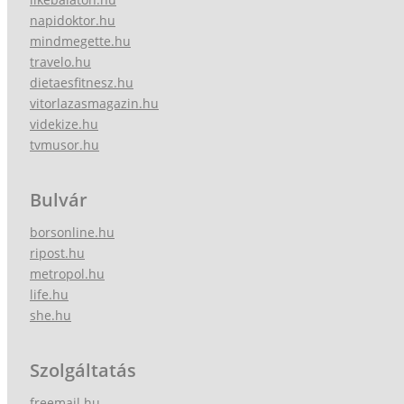
napidoktor.hu
mindmegette.hu
travelo.hu
dietaesfitnesz.hu
vitorlazasmagazin.hu
videkize.hu
tvmusor.hu
Bulvár
borsonline.hu
ripost.hu
metropol.hu
life.hu
she.hu
Szolgáltatás
freemail.hu