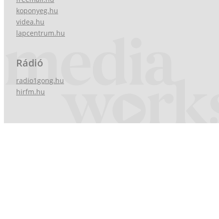
koponyeg.hu
videa.hu
lapcentrum.hu
Rádió
radio1gong.hu
hirfm.hu