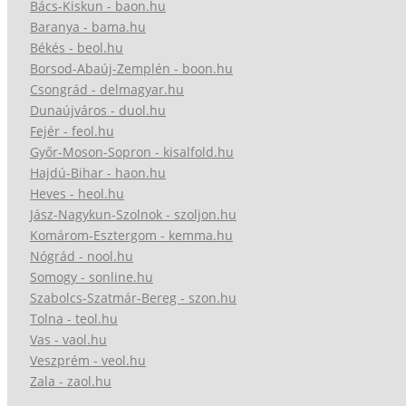
Bács-Kiskun - baon.hu
Baranya - bama.hu
Békés - beol.hu
Borsod-Abaúj-Zemplén - boon.hu
Csongrád - delmagyar.hu
Dunaújváros - duol.hu
Fejér - feol.hu
Győr-Moson-Sopron - kisalfold.hu
Hajdú-Bihar - haon.hu
Heves - heol.hu
Jász-Nagykun-Szolnok - szoljon.hu
Komárom-Esztergom - kemma.hu
Nógrád - nool.hu
Somogy - sonline.hu
Szabolcs-Szatmár-Bereg - szon.hu
Tolna - teol.hu
Vas - vaol.hu
Veszprém - veol.hu
Zala - zaol.hu