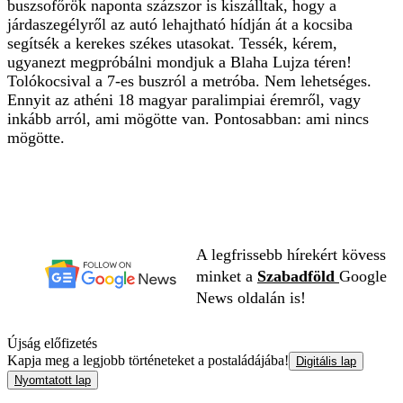
buszsofőrök naponta százszor is kiszálltak, hogy a
járdaszegélyről az autó lehajtható hídján át a kocsiba
segítsék a kerekes székes utasokat. Tessék, kérem,
ugyanezt megpróbálni mondjuk a Blaha Lujza téren!
Tolókocsival a 7-es buszról a metróba. Nem lehetséges.
Ennyit az athéni 18 magyar paralimpiai éremről, vagy
inkább arról, ami mögötte van. Pontosabban: ami nincs
mögötte.
A legfrissebb hírekért kövess
minket a
Szabadföld
Google
News oldalán is!
Újság előfizetés
Kapja meg a legjobb történeteket a postaládájába!
Digitális lap
Nyomtatott lap