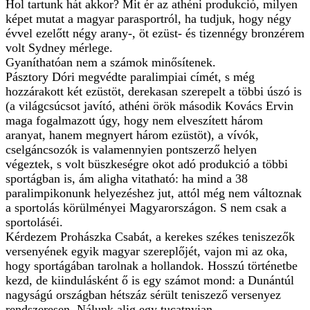
Hol tartunk hát akkor? Mit ér az athéni produkció, milyen
képet mutat a magyar parasportról, ha tudjuk, hogy négy
évvel ezelőtt négy arany-, öt ezüst- és tizennégy bronzérem
volt Sydney mérlege.
Gyaníthatóan nem a számok minősítenek.
Pásztory Dóri megvédte paralimpiai címét, s még
hozzárakott két ezüstöt, derekasan szerepelt a többi úszó is
(a világcsúcsot javító, athéni örök második Kovács Ervin
maga fogalmazott úgy, hogy nem elveszített három
aranyat, hanem megnyert három ezüstöt), a vívók,
cselgáncsozók is valamennyien pontszerző helyen
végeztek, s volt büszkeségre okot adó produkció a többi
sportágban is, ám aligha vitatható: ha mind a 38
paralimpikonunk helyezéshez jut, attól még nem változnak
a sportolás körülményei Magyarországon. S nem csak a
sportoláséi.
Kérdezem Prohászka Csabát, a kerekes székes teniszezők
versenyének egyik magyar szereplőjét, vajon mi az oka,
hogy sportágában tarolnak a hollandok. Hosszú történetbe
kezd, de kiindulásként ő is egy számot mond: a Dunántúl
nagyságú országban hétszáz sérült teniszező versenyez
rendszeresen. Nálunk alig egy tucatnyian...