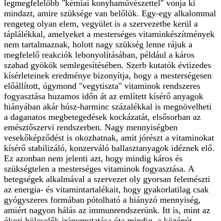
legmegfelelőbb "kémiai konyhaművészettel" vonja ki
mindazt, amire szüksége van belőlük. Egy-egy alkalommal
rengeteg olyan elem, vegyület is a szervezetbe kerül a
táplálékkal, amelyeket a mesterséges vitaminkészítmények
nem tartalmaznak, holott nagy szükség lenne rájuk a
megfelelő reakciók lebonyolításában, például a káros
szabad gyökök semlegesítésében. Szerb kutatók évtizedes
kísérleteinek eredménye bizonyítja, hogy a mesterségesen
előállított, úgymond "vegytiszta" vitaminok rendszeres
fogyasztása huzamos időn át az említett kísérő anyagok
hiányában akár húsz-harminc százalékkal is megnövelheti
a daganatos megbetegedések kockázatát, elsősorban az
emésztőszervi rendszerben. Nagy mennyiségben
vesekőképződést is okozhatnak, amit jórészt a vitaminokat
kísérő stabilizáló, konzerváló ballasztanyagok idéznek elő.
Ez azonban nem jelenti azt, hogy mindig káros és
szükségtelen a mesterséges vitaminok fogyasztása. A
betegségek alkalmával a szervezet oly gyorsan felemészti
az energia- és vitamintartalékait, hogy gyakorlatilag csak
gyógyszeres formában pótolható a hiányzó mennyiség,
amiért nagyon hálás az immunrendszerünk. Itt is, mint az
ókori bölcselők iránymutatása óta mindig, a középút