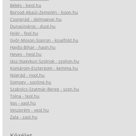
Békés - beol.hu
Borsod-Abaúj-Zemplén - boon.hu
Csongrád - delmagyar.hu
Dunaújváros - duol.hu
Fejér - feol.hu
Győr-Moson-Sopron - kisalfold.hu
Hajdú-Bihar - haon.hu
Heves - heol.hu
Jász-Nagykun-Szolnok - szoljon.hu
Komárom-Esztergom - kemma.hu
Nógrád - nool.hu
Somogy - sonline.hu
Szabolcs-Szatmár-Bereg - szon.hu
Tolna - teol.hu
Vas - vaol.hu
Veszprém - veol.hu
Zala - zaol.hu
Közélet