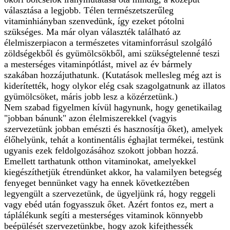
választása a legjobb. Télen természetszerűleg
vitaminhiányban szenvedünk, így ezeket pótolni
szükséges. Ma már olyan választék található az
élelmiszerpiacon a természetes vitaminforrásul szolgáló
zöldségekből és gyümölcsökből, ami szükségtelenné teszi
a mesterséges vitaminpótlást, mivel az év bármely
szakában hozzájuthatunk. (Kutatások mellesleg még azt is
kiderítették, hogy olykor elég csak szagolgatnunk az illatos
gyümölcsöket, máris jobb lesz a közérzetünk.)
Nem szabad figyelmen kívül hagynunk, hogy genetikailag
"jobban bánunk" azon élelmiszerekkel (vagyis
szervezetünk jobban emészti és hasznosítja őket), amelyek
élőhelyünk, tehát a kontinentális éghajlat termékei, testünk
ugyanis ezek feldolgozásához szokott jobban hozzá.
Emellett tarthatunk otthon vitaminokat, amelyekkel
kiegészíthetjük étrendünket akkor, ha valamilyen betegség
fenyeget bennünket vagy ha ennek következtében
legyengült a szervezetünk, de ügyeljünk rá, hogy reggeli
vagy ebéd után fogyasszuk őket. Azért fontos ez, mert a
táplálékunk segíti a mesterséges vitaminok könnyebb
beépülését szervezetünkbe, hogy azok kifejthessék