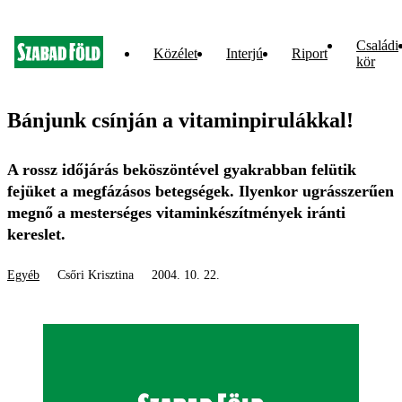
Családi
Közélet
Interjú
Riport
kör
Bánjunk csínján a vitaminpirulákkal!
A rossz időjárás beköszöntével gyakrabban felütik
fejüket a megfázásos betegségek. Ilyenkor ugrásszerűen
megnő a mesterséges vitaminkészítmények iránti
kereslet.
Egyéb
Csőri Krisztina
2004. 10. 22.