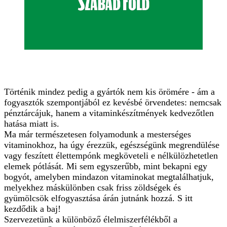
Történik mindez pedig a gyártók nem kis örömére - ám a
fogyasztók szempontjából ez kevésbé örvendetes: nemcsak
pénztárcájuk, hanem a vitaminkészítmények kedvezőtlen
hatása miatt is.
Ma már természetesen folyamodunk a mesterséges
vitaminokhoz, ha úgy érezzük, egészségünk megrendülése
vagy feszített élettempónk megköveteli e nélkülözhetetlen
elemek pótlását. Mi sem egyszerűbb, mint bekapni egy
bogyót, amelyben mindazon vitaminokat megtalálhatjuk,
melyekhez máskülönben csak friss zöldségek és
gyümölcsök elfogyasztása árán jutnánk hozzá. S itt
kezdődik a baj!
Szervezetünk a különböző élelmiszerfélékből a