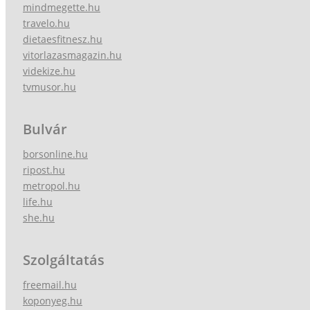
mindmegette.hu
travelo.hu
dietaesfitnesz.hu
vitorlazasmagazin.hu
videkize.hu
tvmusor.hu
Bulvár
borsonline.hu
ripost.hu
metropol.hu
life.hu
she.hu
Szolgáltatás
freemail.hu
koponyeg.hu