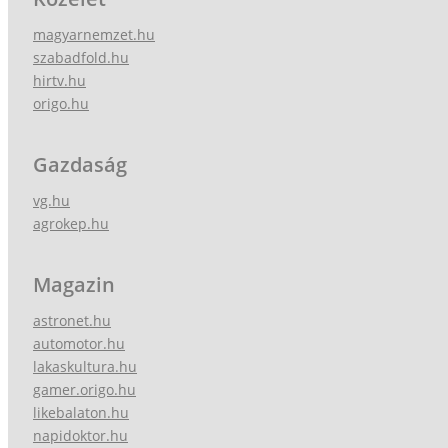
magyarnemzet.hu
szabadfold.hu
hirtv.hu
origo.hu
Gazdaság
vg.hu
agrokep.hu
Magazin
astronet.hu
automotor.hu
lakaskultura.hu
gamer.origo.hu
likebalaton.hu
napidoktor.hu