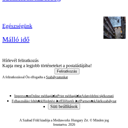
Egészségünk
Málló idő
Hírlevél feliratkozás
Kapja meg a legjobb történeteket a postaládájába!
Feliratkozás
A feliratkozással Ön elfogadta a
Szabályzatunkat
Impresszum
Online médiaajánlat
Print médiaajánlat
Adatvédelmi tájékoztató
Felhasználási feltételek
Hirdetési ászf
Előfizetői ászf
Partnereink
Játékszabályzat
Süti beállítások
A Szabad Föld kiadója a Mediaworks Hungary Zrt. © Minden jog
fenntartva. 2026