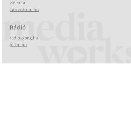
videa.hu
lapcentrum.hu
Rádió
radio1gong.hu
hirfm.hu