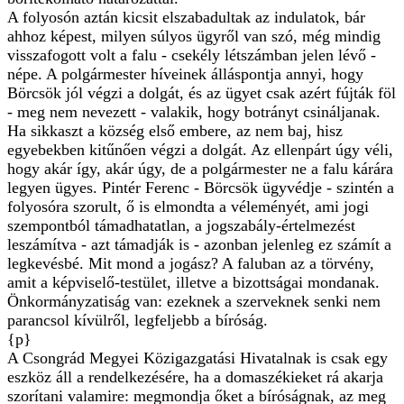
A folyosón aztán kicsit elszabadultak az indulatok, bár
ahhoz képest, milyen súlyos ügyről van szó, még mindig
visszafogott volt a falu - csekély létszámban jelen lévő -
népe. A polgármester híveinek álláspontja annyi, hogy
Börcsök jól végzi a dolgát, és az ügyet csak azért fújták föl
- meg nem nevezett - valakik, hogy botrányt csináljanak.
Ha sikkaszt a község első embere, az nem baj, hisz
egyebekben kitűnően végzi a dolgát. Az ellenpárt úgy véli,
hogy akár így, akár úgy, de a polgármester ne a falu kárára
legyen ügyes. Pintér Ferenc - Börcsök ügyvédje - szintén a
folyosóra szorult, ő is elmondta a véleményét, ami jogi
szempontból támadhatatlan, a jogszabály-értelmezést
leszámítva - azt támadják is - azonban jelenleg ez számít a
legkevésbé. Mit mond a jogász? A faluban az a törvény,
amit a képviselő-testület, illetve a bizottságai mondanak.
Önkormányzatiság van: ezeknek a szerveknek senki nem
parancsol kívülről, legfeljebb a bíróság.
{p}
A Csongrád Megyei Közigazgatási Hivatalnak is csak egy
eszköz áll a rendelkezésére, ha a domaszékieket rá akarja
szorítani valamire: megmondja őket a bíróságnak, az meg