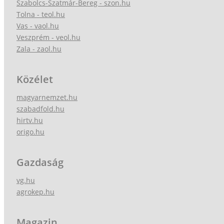
Szabolcs-Szatmár-Bereg - szon.hu
Tolna - teol.hu
Vas - vaol.hu
Veszprém - veol.hu
Zala - zaol.hu
Közélet
magyarnemzet.hu
szabadfold.hu
hirtv.hu
origo.hu
Gazdaság
vg.hu
agrokep.hu
Magazin