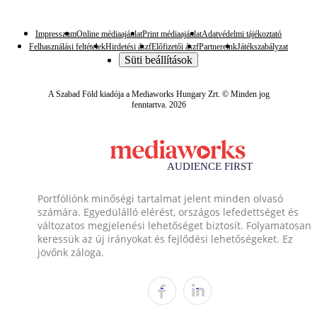
Impresszum
Online médiaajánlat
Print médiaajánlat
Adatvédelmi tájékoztató
Felhasználási feltételek
Hirdetési ászf
Előfizetői ászf
Partnereink
Játékszabályzat
Süti beállítások
A Szabad Föld kiadója a Mediaworks Hungary Zrt. © Minden jog
fenntartva. 2026
Portfóliónk minőségi tartalmat jelent minden olvasó
számára. Egyedülálló elérést, országos lefedettséget és
változatos megjelenési lehetőséget biztosít. Folyamatosan
keressük az új irányokat és fejlődési lehetőségeket. Ez
jövőnk záloga.