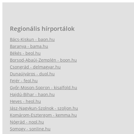
Regionális hírportálok
Bács-Kiskun - baon.hu
Baranya - bama.hu
Békés - beol.hu
Borsod-Abaúj-Zemplén - boon.hu
Csongrád - delmagyar.hu
Dunaújváros - duol.hu
Fejér - feol.hu
Győr-Moson-Sopron - kisalfold.hu
Hajdú-Bihar - haon.hu
Heves - heol.hu
Jász-Nagykun-Szolnok - szoljon.hu
Komárom-Esztergom - kemma.hu
Nógrád - nool.hu
Somogy - sonline.hu