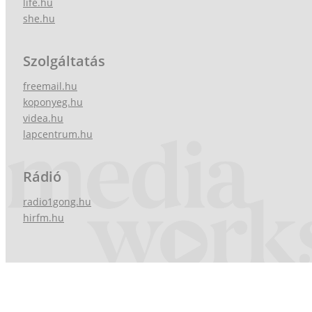
life.hu
she.hu
Szolgáltatás
freemail.hu
koponyeg.hu
videa.hu
lapcentrum.hu
Rádió
radio1gong.hu
hirfm.hu