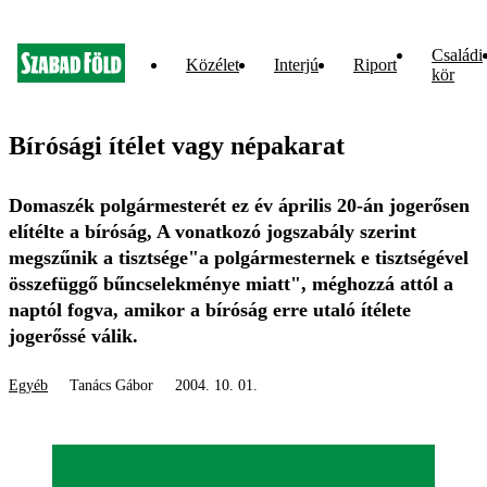
Családi
Közélet
Interjú
Riport
kör
Bírósági ítélet vagy népakarat
Domaszék polgármesterét ez év április 20-án jogerősen
elítélte a bíróság, A vonatkozó jogszabály szerint
megszűnik a tisztsége"a polgármesternek e tisztségével
összefüggő bűncselekménye miatt", méghozzá attól a
naptól fogva, amikor a bíróság erre utaló ítélete
jogerőssé válik.
Egyéb
Tanács Gábor
2004. 10. 01.