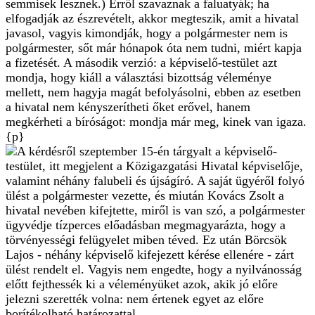
semmisek lesznek.) Erről szavaznak a faluatyák; ha
elfogadják az észrevételt, akkor megteszik, amit a hivatal
javasol, vagyis kimondják, hogy a polgármester nem is
polgármester, sőt már hónapok óta nem tudni, miért kapja
a fizetését. A második verzió: a képviselő-testület azt
mondja, hogy kiáll a választási bizottság véleménye
mellett, nem hagyja magát befolyásolni, ebben az esetben
a hivatal nem kényszerítheti őket erővel, hanem
megkérheti a bíróságot: mondja már meg, kinek van igaza.
{p}
A kérdésről szeptember 15-én tárgyalt a képviselő-
testület, itt megjelent a Közigazgatási Hivatal képviselője,
valamint néhány falubeli és újságíró. A saját ügyéről folyó
ülést a polgármester vezette, és miután Kovács Zsolt a
hivatal nevében kifejtette, miről is van szó, a polgármester
ügyvédje tízperces előadásban megmagyarázta, hogy a
törvényességi felügyelet miben téved. Ez után Börcsök
Lajos - néhány képviselő kifejezett kérése ellenére - zárt
ülést rendelt el. Vagyis nem engedte, hogy a nyilvánosság
előtt fejthessék ki a véleményüket azok, akik jó előre
jelezni szerették volna: nem értenek egyet az előre
borítékolható határozattal.