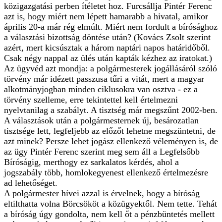
közigazgatási perben ítéletet hoz. Furcsállja Pintér Ferenc
azt is, hogy miért nem lépett hamarabb a hivatal, amikor
április 20-a már rég elmúlt. Miért nem fordult a bírósághoz
a választási bizottság döntése után? (Kovács Zsolt szerint
azért, mert kicsúsztak a három naptári napos határidőből.
Csak négy nappal az ülés után kapták kézhez az iratokat.)
Az ügyvéd azt mondja: a polgármesterek jogállásáról szóló
törvény már idézett passzusa tűri a vitát, mert a magyar
alkotmányjogban minden ciklusokra van osztva - ez a
törvény szelleme, erre tekintettel kell értelmezni
nyelvtanilag a szabályt. A tisztség már megszűnt 2002-ben.
A választások után a polgármesternek új, besározatlan
tisztsége lett, legfeljebb az előzőt lehetne megszüntetni, de
azt minek? Persze lehet jogász ellenkező véleményen is, de
az ügy Pintér Ferenc szerint meg sem áll a Legfelsőbb
Bíróságig, merthogy ez sarkalatos kérdés, ahol a
jogszabály több, homlokegyenest ellenkező értelmezésre
ad lehetőséget.
A polgármester hívei azzal is érvelnek, hogy a bíróság
eltilthatta volna Börcsököt a közügyektől. Nem tette. Tehát
a bíróság úgy gondolta, nem kell őt a pénzbüntetés mellett