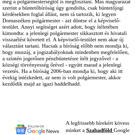
még a polgármesterségtől is megfosztani. Más magyarázat
szerint a büntetőbíróság úgy gondolta, csak büntetőjogi
kérdésekben foglal állást, nem rá tartozik, ki legyen
Domaszéken polgármester - azt döntse el a képviselő-
testület. Annyi segítséget azért adott, hogy ítéletében
kimondta: a jelenlegi polgármester sikkasztott és hivatali
visszaélést követett el. A képviselő-testület nem akar új
választást tartani. Hacsak a bíróság előbb nem mondja ki,
hogy muszáj, a jogszabályoknak mindenben megfelelően,
a szintén jogerősen pénzbüntetésre ítélt jegyzővel - a
községi törvényesség őrével - együtt marad a jelenlegi
vezetés. Ha a bíróság 2006-ban mondja ki, hogy aki itt
évekig intézkedett, az nem is volt polgármester, akkor
kezdődik majd az igazi haddelhadd.
A legfrissebb hírekért kövess
minket a
Szabadföld
Google