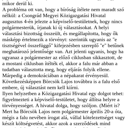
mikor derül ki.
A probléma ott van, hogy a bíróság ítélete nem maradt szó
nélkül: a Csongrád Megyei Közigazgatási Hivatal
augusztus 4-én jelezte a képviselő-testületnek, hogy nincs
polgármesterük, írjanak ki új választásokat. A helyi
választási bizottság összeült, és megállapította, hogy ők
másképp értelmezik a törvényt: szerintük ugyanis az "e
tisztségével összefüggő" kifejezésben szereplő "e" betűnek
meghatározó jelentősége van. Azt jelenti ugyanis, hogy ha
ugyanaz a polgármester az előző ciklusban sikkasztott, de
a mostani ciklusban ítélték el, akkor a falu már abban a
tudatban választotta meg, hogy eljárás folyik ellene.
Márpedig a demokráciában a népakarat érvényesül.
Következésképpen Börcsök Lajos továbbra is a falu első
embere, új választást nem kell kiírni.
Ilyen helyzetben a Közigazgatási Hivatal egy dolgot tehet:
figyelmezteti a képviselő-testületet, hogy állítsa helyre a
törvényességet. A hivatal dolga, hogy szóljon. (Miért is?
Mert ha Börcsök Lajos nem polgármester április 20-a óta,
mégis a falu nevében írogat alá, vállal kötelezettséget vagy
készít költségvetést, akkor azok a szerződések mind