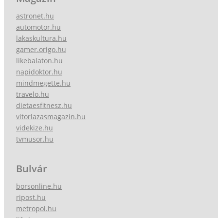
astronet.hu
automotor.hu
lakaskultura.hu
gamer.origo.hu
likebalaton.hu
napidoktor.hu
mindmegette.hu
travelo.hu
dietaesfitnesz.hu
vitorlazasmagazin.hu
videkize.hu
tvmusor.hu
Bulvár
borsonline.hu
ripost.hu
metropol.hu