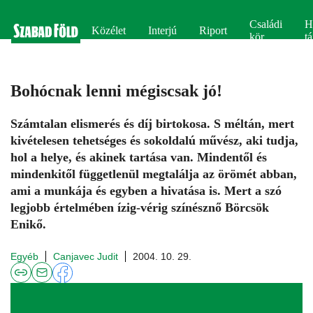
Családi
H
Közélet
Interjú
Riport
kör
tá
Bohócnak lenni mégiscsak jó!
Számtalan elismerés és díj birtokosa. S méltán, mert
kivételesen tehetséges és sokoldalú művész, aki tudja,
hol a helye, és akinek tartása van. Mindentől és
mindenkitől függetlenül megtalálja az örömét abban,
ami a munkája és egyben a hivatása is. Mert a szó
legjobb értelmében ízig-vérig színésznő Börcsök
Enikő.
Egyéb
Canjavec Judit
2004. 10. 29.