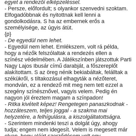
egyet a rendezői elképzeléssel.
- Persze, előfordult; s olyankor szenvedni szoktam.
Elfogadóbbnak és nyitottnak kell lenni a
gondolkodásra. S ha az embernek erős a
személyisége, az úgyis átüt.
{p}
- De egyedül nem lehet.
- Egyedül nem lehet. Emlékszem, volt rá példa,
hogy a nézők felszólaltak a rendezés ellen a
színész védelmében. A Játékszínben játszottuk Parti
Nagy Lajos Ibusár című darabját, a főszereplőt
alakítottam. S az öreg nénik bekiabáltak, felálltak a
székükről, s tiltakozásul elhagyták a nézőteret,
mondván, ez a rendező mit meg nem tett ezzel a
szegény színésznővel, vagyis velem. Pedig én
nagyon jól éreztem magam a színpadon!
- Ritka kivételt képez! Rengetegen panaszkodnak -
hozzáteszem, teljes joggal - a szakma mai
helyzetére, a felhígulásra, a kiszolgáltatottságra.
- Szerintem mindenki teszi a dolgát úgy, ahogy
tudja; engem nem idegesít. Velem is megesett már