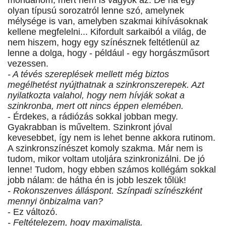
mondanom, mert nem is vagyok az. De ha egy
olyan típusú sorozatról lenne szó, amelynek
mélysége is van, amelyben szakmai kihívásoknak
kellene megfelelni... Kifordult sarkaiból a világ, de
nem hiszem, hogy egy színésznek feltétlenül az
lenne a dolga, hogy - például - egy horgászműsort
vezessen.
- A tévés szereplések mellett még biztos
megélhetést nyújthatnak a szinkronszerepek. Azt
nyilatkozta valahol, hogy nem hívják sokat a
szinkronba, mert ott nincs éppen elemében.
- Érdekes, a rádiózás sokkal jobban megy.
Gyakrabban is műveltem. Szinkront jóval
kevesebbet, így nem is lehet benne akkora rutinom.
A szinkronszínészet komoly szakma. Már nem is
tudom, mikor voltam utoljára szinkronizálni. De jó
lenne! Tudom, hogy ebben számos kollégám sokkal
jobb nálam: de hátha én is jobb leszek tőlük!
- Rokonszenves álláspont. Színpadi színészként
mennyi önbizalma van?
- Ez változó.
- Feltételezem, hogy maximalista.