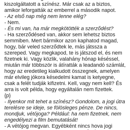
kiszolgáltatott a színész. Már csak az a biztos,
amikor leforgatták az emberrel a második napot.
- Az első nap még nem lenne elég?
- Nem.
- És mi van, ha már megkötötték a szerződést?
- Ha szerződésed van, akkor sem lehetsz biztos
semmiben. Mert bármikor azon kaphatod magad,
hogy, bár veled szerződtek le, más játssza a
szereped. Vagy megkapod, te is játszod el, és nem
fizetnek ki. Vagy közlik, valahány hónap késéssel,
miután már többször is átíratták a leadandó számlát,
hogy az eredetileg kialkudott összegnek, amelyen
már elvileg jókora késedelmi kamat is ketyegne,
csak a felét tudják kifizetni. Kell, vagy nem kell? És
arra is volt példa, hogy egyáltalán nem fizettek.
{p}
- Ilyenkor mit tehet a színész? Gondolom, a jogi útra
terelésre se ideje, se fölösleges pénze. De nincs,
mondjuk, vétójoga? Például: ha nem fizetnek, nem
engedélyezi a film bemutatását!
- A vétójog megvan. Egyébként nincs hova jogi