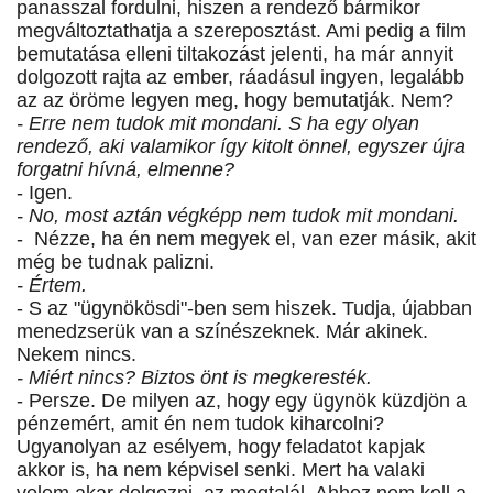
panasszal fordulni, hiszen a rendező bármikor
megváltoztathatja a szereposztást. Ami pedig a film
bemutatása elleni tiltakozást jelenti, ha már annyit
dolgozott rajta az ember, ráadásul ingyen, legalább
az az öröme legyen meg, hogy bemutatják. Nem?
- Erre nem tudok mit mondani. S ha egy olyan
rendező, aki valamikor így kitolt önnel, egyszer újra
forgatni hívná, elmenne?
- Igen.
- No, most aztán végképp nem tudok mit mondani.
- Nézze, ha én nem megyek el, van ezer másik, akit
még be tudnak palizni.
- Értem.
- S az "ügynökösdi"-ben sem hiszek. Tudja, újabban
menedzserük van a színészeknek. Már akinek.
Nekem nincs.
- Miért nincs? Biztos önt is megkeresték.
- Persze. De milyen az, hogy egy ügynök küzdjön a
pénzemért, amit én nem tudok kiharcolni?
Ugyanolyan az esélyem, hogy feladatot kapjak
akkor is, ha nem képvisel senki. Mert ha valaki