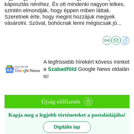
káposztás nénihez. És ott mindenki nagyon lelkes,
szintén elmondják, hogy éppen miben láttak.
Szeretnek érte, hogy megint hozzájuk megyek
vásárolni. Szóval, bohócnak lenni mégiscsak jó...
A legfrissebb hírekért kövess minket
a
Szabadföld
Google News oldalán
is!
Újság előfizetés
Kapja meg a legjobb történeteket a postaládájába!
Digitális lap