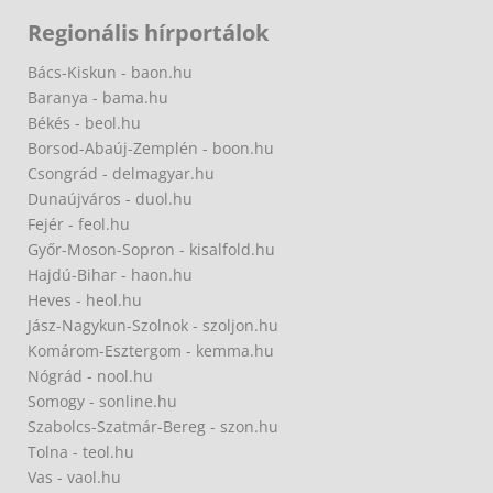
Regionális hírportálok
Bács-Kiskun - baon.hu
Baranya - bama.hu
Békés - beol.hu
Borsod-Abaúj-Zemplén - boon.hu
Csongrád - delmagyar.hu
Dunaújváros - duol.hu
Fejér - feol.hu
Győr-Moson-Sopron - kisalfold.hu
Hajdú-Bihar - haon.hu
Heves - heol.hu
Jász-Nagykun-Szolnok - szoljon.hu
Komárom-Esztergom - kemma.hu
Nógrád - nool.hu
Somogy - sonline.hu
Szabolcs-Szatmár-Bereg - szon.hu
Tolna - teol.hu
Vas - vaol.hu