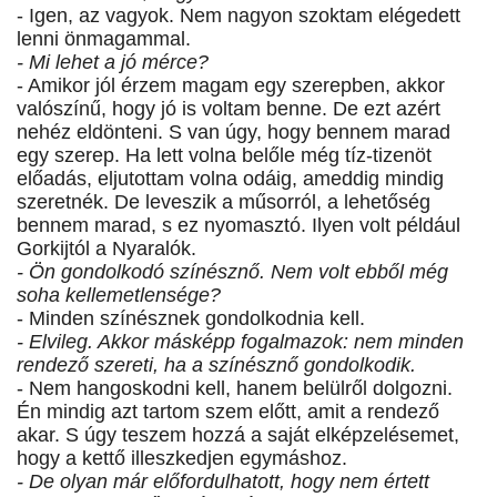
- Igen, az vagyok. Nem nagyon szoktam elégedett
lenni önmagammal.
- Mi lehet a jó mérce?
- Amikor jól érzem magam egy szerepben, akkor
valószínű, hogy jó is voltam benne. De ezt azért
nehéz eldönteni. S van úgy, hogy bennem marad
egy szerep. Ha lett volna belőle még tíz-tizenöt
előadás, eljutottam volna odáig, ameddig mindig
szeretnék. De leveszik a műsorról, a lehetőség
bennem marad, s ez nyomasztó. Ilyen volt például
Gorkijtól a Nyaralók.
- Ön gondolkodó színésznő. Nem volt ebből még
soha kellemetlensége?
- Minden színésznek gondolkodnia kell.
- Elvileg. Akkor másképp fogalmazok: nem minden
rendező szereti, ha a színésznő gondolkodik.
- Nem hangoskodni kell, hanem belülről dolgozni.
Én mindig azt tartom szem előtt, amit a rendező
akar. S úgy teszem hozzá a saját elképzelésemet,
hogy a kettő illeszkedjen egymáshoz.
- De olyan már előfordulhatott, hogy nem értett