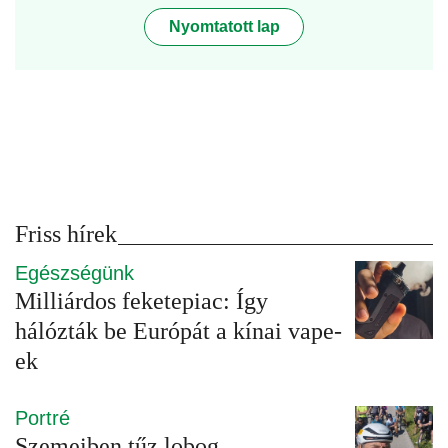
Nyomtatott lap
Friss hírek
Egészségünk
Milliárdos feketepiac: Így
hálózták be Európát a kínai vape-
ek
Portré
Szemeiben tűz lobog