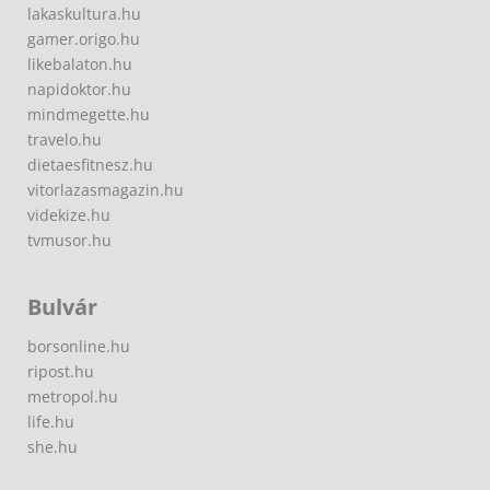
lakaskultura.hu
gamer.origo.hu
likebalaton.hu
napidoktor.hu
mindmegette.hu
travelo.hu
dietaesfitnesz.hu
vitorlazasmagazin.hu
videkize.hu
tvmusor.hu
Bulvár
borsonline.hu
ripost.hu
metropol.hu
life.hu
she.hu