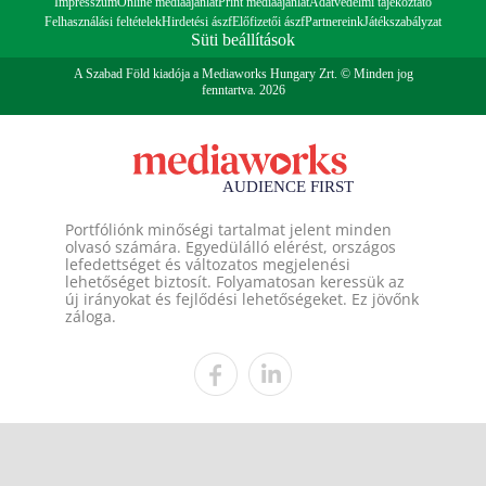
Impresszum
Online médiaajánlat
Print médiaajánlat
Adatvédelmi tájékoztató
Felhasználási feltételek
Hirdetési ászf
Előfizetői ászf
Partnereink
Játékszabályzat
Süti beállítások
A Szabad Föld kiadója a Mediaworks Hungary Zrt. © Minden jog
fenntartva. 2026
Portfóliónk minőségi tartalmat jelent minden
olvasó számára. Egyedülálló elérést, országos
lefedettséget és változatos megjelenési
lehetőséget biztosít. Folyamatosan keressük az
új irányokat és fejlődési lehetőségeket. Ez jövőnk
záloga.