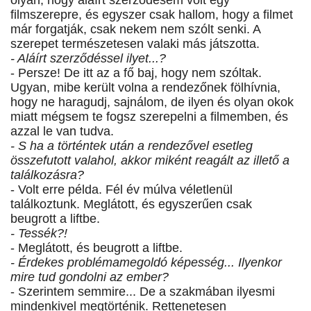
olyan, hogy aláírt szerződésem volt egy
filmszerepre, és egyszer csak hallom, hogy a filmet
már forgatják, csak nekem nem szólt senki. A
szerepet természetesen valaki más játszotta.
- Aláírt szerződéssel ilyet...?
- Persze! De itt az a fő baj, hogy nem szóltak.
Ugyan, mibe került volna a rendezőnek fölhívnia,
hogy ne haragudj, sajnálom, de ilyen és olyan okok
miatt mégsem te fogsz szerepelni a filmemben, és
azzal le van tudva.
- S ha a történtek után a rendezővel esetleg
összefutott valahol, akkor miként reagált az illető a
találkozásra?
- Volt erre példa. Fél év múlva véletlenül
találkoztunk. Meglátott, és egyszerűen csak
beugrott a liftbe.
- Tessék?!
- Meglátott, és beugrott a liftbe.
- Érdekes problémamegoldó képesség... Ilyenkor
mire tud gondolni az ember?
- Szerintem semmire... De a szakmában ilyesmi
mindenkivel megtörténik. Rettenetesen