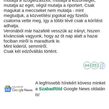
mutatja a szögletzászlót, mutatja a közönséget,
mutatja az eget, végül mutatja a riportert. Csak
magukat a meccseket nem mutatja - mint
megtudjuk, a közvetítési jogokat egy fizetős
csatorna vette meg, így a többi tévé csak a körítést
adhatja.
Veronából már hazafelé vesszük az irányt, hiszen
kíváncsiak vagyunk, hogy az öt nap alatt a hazai
fociban miről is maradtunk le.
Mint kiderül, semmiről.
Csak két edzőváltás történt.
A legfrissebb hírekért kövess minket
a
Szabadföld
Google News oldalán
is!