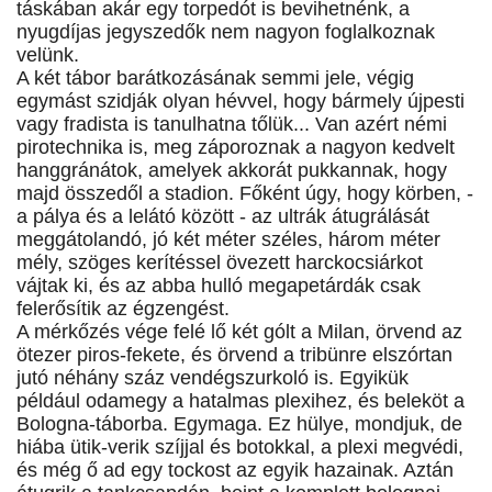
táskában akár egy torpedót is bevihetnénk, a
nyugdíjas jegyszedők nem nagyon foglalkoznak
velünk.
A két tábor barátkozásának semmi jele, végig
egymást szidják olyan hévvel, hogy bármely újpesti
vagy fradista is tanulhatna tőlük... Van azért némi
pirotechnika is, meg záporoznak a nagyon kedvelt
hanggránátok, amelyek akkorát pukkannak, hogy
majd összedől a stadion. Főként úgy, hogy körben, -
a pálya és a lelátó között - az ultrák átugrálását
meggátolandó, jó két méter széles, három méter
mély, szöges kerítéssel övezett harckocsiárkot
vájtak ki, és az abba hulló megapetárdák csak
felerősítik az égzengést.
A mérkőzés vége felé lő két gólt a Milan, örvend az
ötezer piros-fekete, és örvend a tribünre elszórtan
jutó néhány száz vendégszurkoló is. Egyikük
például odamegy a hatalmas plexihez, és beleköt a
Bologna-táborba. Egymaga. Ez hülye, mondjuk, de
hiába ütik-verik szíjjal és botokkal, a plexi megvédi,
és még ő ad egy tockost az egyik hazainak. Aztán