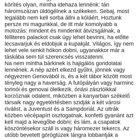
körítés olyan, mintha idehaza lennénk: tán
háromszázan üldögélnek a székeken. Sebaj, most
legalább nem kell sorba állni a kóláért. Hoztunk
persze mi magunkkal, de itt már komolyabb a
motozás: mindent és mindenkit átvizsgálnak, a
félliteres palackot csak úgy lehet bevinni, ha előtte
lecsavarjuk és eldobjuk a kupakját. Világos, így nem
lehet vele senkit hókon dobni, ugyanakkor már a
táskába sem túl szerencsés visszatenni.
Na nem mintha bárkinek is hajigálós gondolatai
lennének. A nép azért elkezd gyűlni, jönnek vagy
négyezren Genovából is, és a két tábor között most
tényleg nagy a haverság. A futópályán vagy harminc
torinói és genovai ölelkezik, óriási zászlóikkal
korzóznak odalent, miközben a kanyarban székelő
társaik nagy egyetértésben szidják a két városi
riválist, a Juventust és a Sampdoriát. Az ultrák
közben vécépapírt osztogatnak, konfetti gyanánt azt
kell majd a levegőbe dobni; és lám, a csapatok
köszöntésekor száll is vagy háromezer tekercs. Az
utóbb bevetett görögtüzek lángra lobbantják a