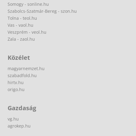
Somogy - sonline.hu
Szabolcs-Szatmár-Bereg - szon.hu
Tolna - teol.hu
Vas - vaol.hu
Veszprém - veol.hu
Zala - zaol.hu
Közélet
magyarnemzet.hu
szabadfold.hu
hirtv.hu
origo.hu
Gazdaság
vg.hu
agrokep.hu