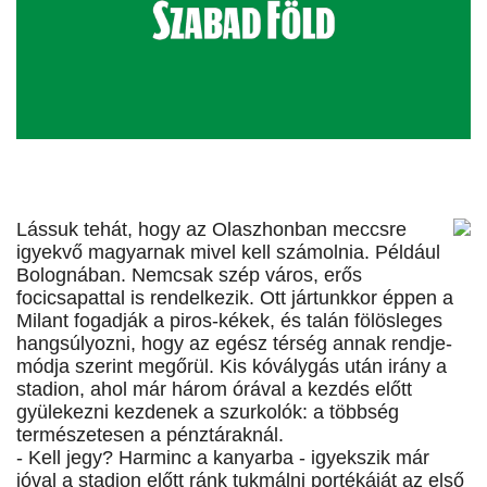
Lássuk tehát, hogy az Olaszhonban meccsre
igyekvő magyarnak mivel kell számolnia. Például
Bolognában. Nemcsak szép város, erős
focicsapattal is rendelkezik. Ott jártunkkor éppen a
Milant fogadják a piros-kékek, és talán fölösleges
hangsúlyozni, hogy az egész térség annak rendje-
módja szerint megőrül. Kis kóválygás után irány a
stadion, ahol már három órával a kezdés előtt
gyülekezni kezdenek a szurkolók: a többség
természetesen a pénztáraknál.
- Kell jegy? Harminc a kanyarba - igyekszik már
jóval a stadion előtt ránk tukmálni portékáját az első