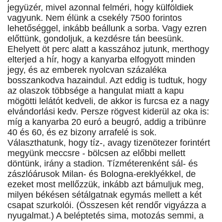
jegyüzér, mivel azonnal felméri, hogy külföldiek
vagyunk. Nem élünk a csekély 7500 forintos
lehetőséggel, inkább beállunk a sorba. Vagy ezren
előttünk, gondoljuk, a kezdésre tán beesünk.
Ehelyett öt perc alatt a kasszához jutunk, merthogy
elterjed a hír, hogy a kanyarba elfogyott minden
jegy, és az emberek nyolcvan százaléka
bosszankodva hazaindul. Azt eddig is tudtuk, hogy
az olaszok többsége a hangulat miatt a kapu
mögötti lelátót kedveli, de akkor is furcsa ez a nagy
elvándorlási kedv. Persze rögvest kiderül az oka is:
míg a kanyarba 20 euró a beugró, addig a tribünre
40 és 60, és ez bizony arrafelé is sok.
Választhatunk, hogy tíz-, avagy tizenötezer forintért
megyünk meccsre - bölcsen az előbbi mellett
döntünk, irány a stadion. Tízméterenként sál- és
zászlóárusok Milan- és Bologna-ereklyékkel, de
ezeket most mellőzzük, inkább azt bámuljuk meg,
milyen békésen sétálgatnak egymás mellett a két
csapat szurkolói. (Összesen két rendőr vigyázza a
nyugalmat.) A beléptetés sima, motozás semmi, a