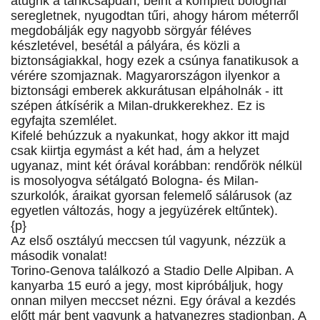
átugrik a tankcsapdán, beint a komplett bolognai
seregletnek, nyugodtan tűri, ahogy három méterről
megdobálják egy nagyobb sörgyár féléves
készletével, besétál a pályára, és közli a
biztonságiakkal, hogy ezek a csúnya fanatikusok a
vérére szomjaznak. Magyarországon ilyenkor a
biztonsági emberek akkurátusan elpáholnák - itt
szépen átkísérik a Milan-drukkerekhez. Ez is
egyfajta szemlélet.
Kifelé behúzzuk a nyakunkat, hogy akkor itt majd
csak kiirtja egymást a két had, ám a helyzet
ugyanaz, mint két órával korábban: rendőrök nélkül
is mosolyogva sétálgató Bologna- és Milan-
szurkolók, áraikat gyorsan felemelő sálárusok (az
egyetlen változás, hogy a jegyüzérek eltűntek).
{p}
Az első osztályú meccsen túl vagyunk, nézzük a
második vonalat!
Torino-Genova találkozó a Stadio Delle Alpiban. A
kanyarba 15 euró a jegy, most kipróbáljuk, hogy
onnan milyen meccset nézni. Egy órával a kezdés
előtt már bent vagyunk a hatvanezres stadionban. A