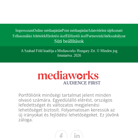
Impresszum
Online médiaajánlat
Print médiaajánlat
Adatvédelmi tájékoztató
Felhasználási feltételek
Hirdetési ászf
Előfizetői ászf
Partnereink
Játékszabályzat
Süti beállítások
A Szabad Föld kiadója a Mediaworks Hungary Zrt. © Minden jog
fenntartva. 2026
Portfóliónk minőségi tartalmat jelent minden
olvasó számára. Egyedülálló elérést, országos
lefedettséget és változatos megjelenési
lehetőséget biztosít. Folyamatosan keressük az
új irányokat és fejlődési lehetőségeket. Ez jövőnk
záloga.