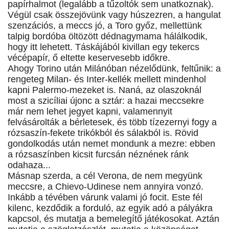
papírhalmot (legalább a tűzoltók sem unatkoznak).
Végül csak összejövünk vagy húszezren, a hangulat
szenzációs, a meccs jó, a Toro győz, mellettünk
talpig bordóba öltözött dédnagymama hálálkodik,
hogy itt lehetett. Táskájából kivillan egy tekercs
vécépapír, ő eltette keservesebb időkre.
Ahogy Torino után Milánóban nézelődünk, feltűnik: a
rengeteg Milan- és Inter-kellék mellett mindenhol
kapni Palermo-mezeket is. Naná, az olaszoknál
most a szicíliai újonc a sztár: a hazai meccsekre
már nem lehet jegyet kapni, valamennyit
felvásárolták a bérletesek, és több tízezernyi fogy a
rózsaszín-fekete trikókból és sálakból is. Rövid
gondolkodás után nemet mondunk a mezre: ebben
a rózsaszínben kicsit furcsán néznének ránk
odahaza...
Másnap szerda, a cél Verona, de nem megyünk
meccsre, a Chievo-Udinese nem annyira vonzó.
Inkább a tévében várunk valami jó focit. Este fél
kilenc, kezdődik a forduló, az egyik adó a pályákra
kapcsol, és mutatja a bemelegítő játékosokat. Aztán