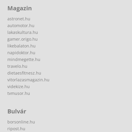
Magazin
astronet.hu
automotor.hu
lakaskultura.hu
gamer.origo.hu
likebalaton.hu
napidoktor.hu
mindmegette.hu
travelo.hu
dietaesfitnesz.hu
vitorlazasmagazin.hu
videkize.hu
tvmusor.hu
Bulvár
borsonline.hu
ripost.hu