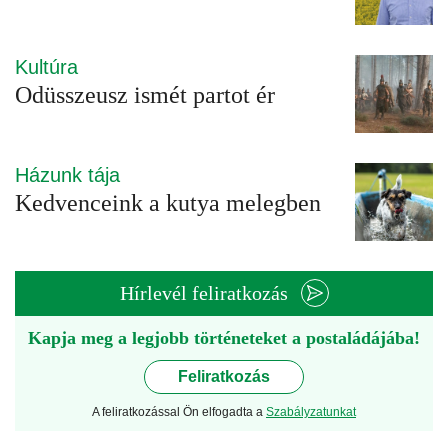
Kultúra
Odüsszeusz ismét partot ér
Házunk tája
Kedvenceink a kutya melegben
Hírlevél feliratkozás
Kapja meg a legjobb történeteket a postaládájába!
Feliratkozás
A feliratkozással Ön elfogadta a
Szabályzatunkat