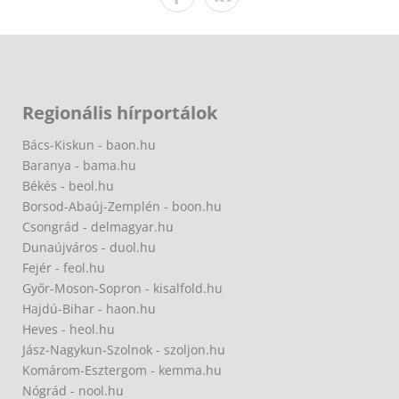
Regionális hírportálok
Bács-Kiskun - baon.hu
Baranya - bama.hu
Békés - beol.hu
Borsod-Abaúj-Zemplén - boon.hu
Csongrád - delmagyar.hu
Dunaújváros - duol.hu
Fejér - feol.hu
Győr-Moson-Sopron - kisalfold.hu
Hajdú-Bihar - haon.hu
Heves - heol.hu
Jász-Nagykun-Szolnok - szoljon.hu
Komárom-Esztergom - kemma.hu
Nógrád - nool.hu