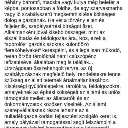
néhány baromfi, macska vagy kutya még belefér a
képbe, pontosabban a földbe, de egy szarvasmarha
vagy ló szabályszerű megsemmisítése költséges
dolog a gazdának. Ha vét a törvény ellen és
feljelentik, szabálysértési bírságot fizet.
Alkalmanként jóval kisebb összeget, mint az
elszállíttatás és feldolgozás ára. Nos, ezek a
"spórolós" gazdák szoktak különböző
"lerakóhelyeket" keresgélni, és a legálisan működő,
netán őrzött tárolóknál némi csúszópénz
lefizetésével általában meg is találják...
Országosan összehangolt tervre, az új
szabályozásnak megfelelő helyi rendeletekre lenne
szükség az állati tetemek ártalmatlanításához.
Kistérségi gyűjtőtelepekre, tárolókra, feldolgozókra,
amelyeknek az építési költségeit az állami és uniós
támogatás mellett az állattartók és az
önkormányzatok közösen viselnék. Az állami
szerepvállalásnak része lehetne az a
hulladékgazdálkodási fejlesztést szolgáló keret is,
amely pályázati támogatással segít felszámolni a