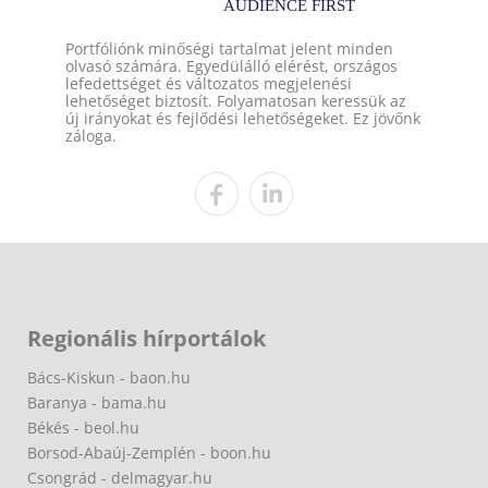
Portfóliónk minőségi tartalmat jelent minden
olvasó számára. Egyedülálló elérést, országos
lefedettséget és változatos megjelenési
lehetőséget biztosít. Folyamatosan keressük az
új irányokat és fejlődési lehetőségeket. Ez jövőnk
záloga.
Regionális hírportálok
Bács-Kiskun - baon.hu
Baranya - bama.hu
Békés - beol.hu
Borsod-Abaúj-Zemplén - boon.hu
Csongrád - delmagyar.hu