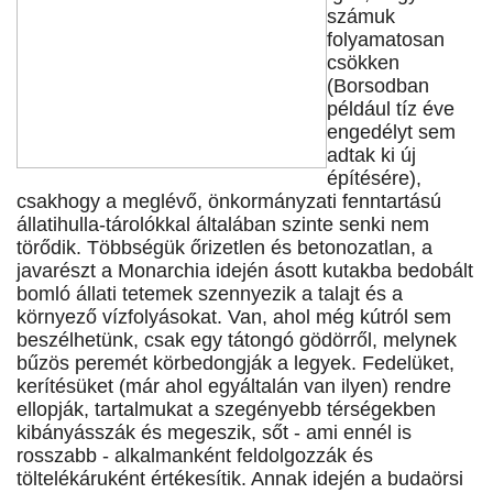
számuk
folyamatosan
csökken
(Borsodban
például tíz éve
engedélyt sem
adtak ki új
építésére),
csakhogy a meglévő, önkormányzati fenntartású
állatihulla-tárolókkal általában szinte senki nem
törődik. Többségük őrizetlen és betonozatlan, a
javarészt a Monarchia idején ásott kutakba bedobált
bomló állati tetemek szennyezik a talajt és a
környező vízfolyásokat. Van, ahol még kútról sem
beszélhetünk, csak egy tátongó gödörről, melynek
bűzös peremét körbedongják a legyek. Fedelüket,
kerítésüket (már ahol egyáltalán van ilyen) rendre
ellopják, tartalmukat a szegényebb térségekben
kibányásszák és megeszik, sőt - ami ennél is
rosszabb - alkalmanként feldolgozzák és
töltelékáruként értékesítik. Annak idején a budaörsi