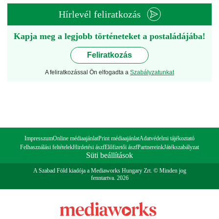
Hírlevél feliratkozás
Kapja meg a legjobb történeteket a postaládájába!
Feliratkozás
A feliratkozással Ön elfogadta a
Szabályzatunkat
Impresszum
Online médiaajánlat
Print médiaajánlat
Adatvédelmi tájékoztató
Felhasználási feltételek
Hirdetési ászf
Előfizetői ászf
Partnereink
Játékszabályzat
Süti beállítások
A Szabad Föld kiadója a Mediaworks Hungary Zrt. © Minden jog
fenntartva. 2026