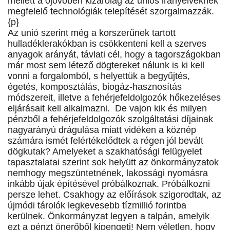
mellett a 0jövőben kizárólag az uniós irányelveknek
megfelelő technológiák telepítését szorgalmazzák.
{p}
Az unió szerint még a korszerűnek tartott
hulladéklerakókban is csökkenteni kell a szerves
anyagok arányát, távlati cél, hogy a tagországokban
már most sem létező dögtereket nálunk is ki kell
vonni a forgalomból, s helyettük a begyűjtés,
égetés, komposztálás, biogáz-hasznosítás
módszereit, illetve a fehérjefeldolgozók hőkezeléses
eljárásait kell alkalmazni. De vajon kik és milyen
pénzből a fehérjefeldolgozók szolgáltatási díjainak
nagyarányú drágulása miatt vidéken a köznép
számára ismét felértékelődtek a régen jól bevált
dögkutak? Amelyeket a szakhatósági felügyelet
tapasztalatai szerint sok helyütt az önkormányzatok
nemhogy megszüntetnének, lakossági nyomásra
inkább újak építésével próbálkoznak. Próbálkozni
persze lehet. Csakhogy az előírások szigorodtak, az
újmódi tárolók legkevesebb tízmillió forintba
kerülnek. Önkormányzat legyen a talpán, amelyik
ezt a pénzt önerőből kipengeti! Nem véletlen, hogy