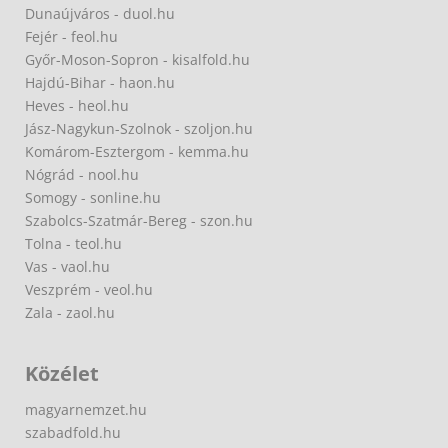
Dunaújváros - duol.hu
Fejér - feol.hu
Győr-Moson-Sopron - kisalfold.hu
Hajdú-Bihar - haon.hu
Heves - heol.hu
Jász-Nagykun-Szolnok - szoljon.hu
Komárom-Esztergom - kemma.hu
Nógrád - nool.hu
Somogy - sonline.hu
Szabolcs-Szatmár-Bereg - szon.hu
Tolna - teol.hu
Vas - vaol.hu
Veszprém - veol.hu
Zala - zaol.hu
Közélet
magyarnemzet.hu
szabadfold.hu