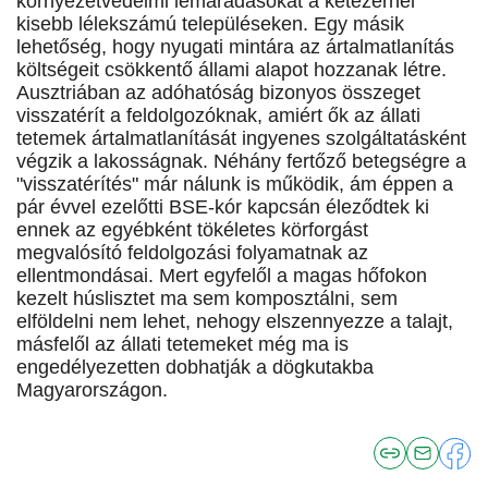
környezetvédelmi lemaradásokat a kétezernél
kisebb lélekszámú településeken. Egy másik
lehetőség, hogy nyugati mintára az ártalmatlanítás
költségeit csökkentő állami alapot hozzanak létre.
Ausztriában az adóhatóság bizonyos összeget
visszatérít a feldolgozóknak, amiért ők az állati
tetemek ártalmatlanítását ingyenes szolgáltatásként
végzik a lakosságnak. Néhány fertőző betegségre a
"visszatérítés" már nálunk is működik, ám éppen a
pár évvel ezelőtti BSE-kór kapcsán éleződtek ki
ennek az egyébként tökéletes körforgást
megvalósító feldolgozási folyamatnak az
ellentmondásai. Mert egyfelől a magas hőfokon
kezelt húslisztet ma sem komposztálni, sem
elföldelni nem lehet, nehogy elszennyezze a talajt,
másfelől az állati tetemeket még ma is
engedélyezetten dobhatják a dögkutakba
Magyarországon.