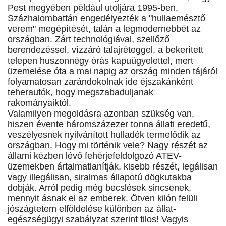
Pest megyében például utoljára 1995-ben,
Százhalombattán engedélyezték a "hullaemésztő
verem" megépítését, talán a legmodernebbét az
országban. Zárt technológiával, szellőző
berendezéssel, vízzáró talajréteggel, a bekerített
telepen huszonnégy órás kapuügyelettel, mert
üzemelése óta a mai napig az ország minden tájáról
folyamatosan zarándokolnak ide éjszakánként
teherautók, hogy megszabaduljanak
rakományaiktól.
Valamilyen megoldásra azonban szükség van,
hiszen évente háromszázezer tonna állati eredetű,
veszélyesnek nyilvánított hulladék termelődik az
országban. Hogy mi történik vele? Nagy részét az
állami kézben lévő fehérjefeldolgozó ATEV-
üzemekben ártalmatlanítják, kisebb részét, legálisan
vagy illegálisan, siralmas állapotú dögkutakba
dobják. Arról pedig még becslések sincsenek,
mennyit ásnak el az emberek. Ötven kilón felüli
jószágtetem elföldelése különben az állat-
egészségügyi szabályzat szerint tilos! Vagyis