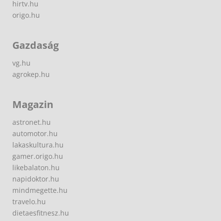
hirtv.hu
origo.hu
Gazdaság
vg.hu
agrokep.hu
Magazin
astronet.hu
automotor.hu
lakaskultura.hu
gamer.origo.hu
likebalaton.hu
napidoktor.hu
mindmegette.hu
travelo.hu
dietaesfitnesz.hu