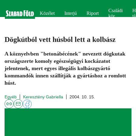
Családi
H
Közélet
Interjú
Riport
kör
tá
Dögkútból vett húsból lett a kolbász
A köznyelvben "betonábécének" nevezett dögkutak
országszerte komoly egészségügyi kockázatot
jelentenek, mert egyes illegális kolbászgyártó
kommandók innen szállítják a gyártáshoz a romlott
húst.
Egyéb
Keresztény Gabriella
2004. 10. 15.