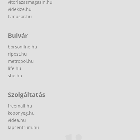
vitorlazasmagazin.hu
videkize.hu
tvmusor.hu
Bulvár
borsonline.hu
ripost.hu
metropol.hu
life.hu
she.hu
Szolgáltatás
freemail.hu
koponyeg.hu
videa.hu
lapcentrum.hu