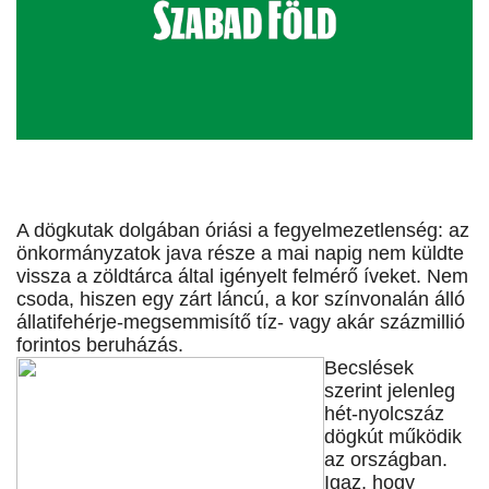
A dögkutak dolgában óriási a fegyelmezetlenség: az
önkormányzatok java része a mai napig nem küldte
vissza a zöldtárca által igényelt felmérő íveket. Nem
csoda, hiszen egy zárt láncú, a kor színvonalán álló
állatifehérje-megsemmisítő tíz- vagy akár százmillió
forintos beruházás.
Becslések
szerint jelenleg
hét-nyolcszáz
dögkút működik
az országban.
Igaz, hogy