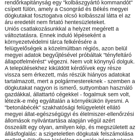
rendőrkapitányság egy "kolbászgyártó kommandót"
csípett fülön, amely a Csongrád és Békés megyei
dögkutakat fosztogatva olcsó kolbásszal látta el az
áru eredetét nem firtató hentesüzleteket.
Uniós csatlakozásunkkal a helyzet megérett a
változtatásra. Ennek induló lépéseként a
környezetvédelmi tárca felkérésére a
felügyelőségek a közelmúltban régiós, azon belül
megyei adatok begyűjtésével próbáltak "tényfeltáró
állapotfelmérést" végezni. Nem volt könynyű dolguk.
A településekhez kiküldött kérdőívek egy része
vissza sem érkezett, más részük hiányos adatokat
tartalmazott, mert a polgármestereknek - szemben a
dögkutakat nagyon is ismerő, suttyomban használó
gazdákkal, állattartó cégekkel - fogalmuk sem volt,
létezik-e még egyáltalán a környékükön ilyesmi. A
"betonábécék" szakhatósági felügyeletét ellátó
megyei állat-egészségügyi és élelmiszer-ellenőrzési
állomások nyilvántartása alapján végül azért
összeállt egy olyan, amilyen kép, és megszületett az
állásfoglalás: a szigeteletlen dögkutak felszámolása