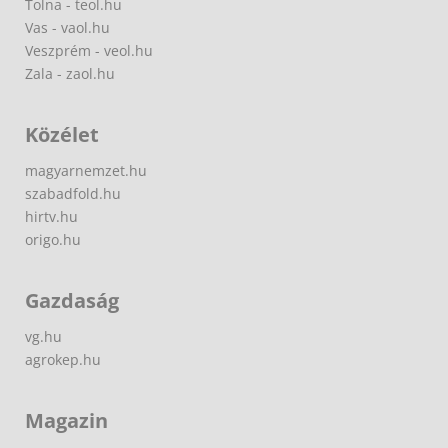
Tolna - teol.hu
Vas - vaol.hu
Veszprém - veol.hu
Zala - zaol.hu
Közélet
magyarnemzet.hu
szabadfold.hu
hirtv.hu
origo.hu
Gazdaság
vg.hu
agrokep.hu
Magazin