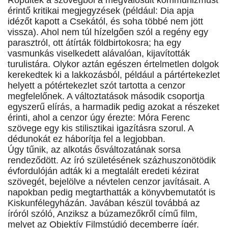
Röpültek a szövegből a megvalósult kommunizmust
érintő kritikai megjegyzések (például: Dia apja
idézőt kapott a Csekától, és soha többé nem jött
vissza). Ahol nem túl hízelgően szól a regény egy
parasztról, ott átírták földbirtokosra; ha egy
vasmunkás viselkedett alávalóan, kijavították
turulistára. Olykor aztán egészen értelmetlen dolgok
kerekedtek ki a lakkozásból, például a pártértekezlet
helyett a pótértekezlet szót tartotta a cenzor
megfelelőnek. A változtatások második csoportja
egyszerű elírás, a harmadik pedig azokat a részeket
érinti, ahol a cenzor úgy érezte: Móra Ferenc
szövege egy kis stilisztikai igazításra szorul. A
dédunokát ez háborítja fel a legjobban.
Úgy tűnik, az alkotás ősváltozatának sorsa
rendeződött. Az író születésének százhuszonötödik
évfordulóján adták ki a megtalált eredeti kézirat
szövegét, bejelölve a névtelen cenzor javításait. A
napokban pedig megtarthatták a könyvbemutatót is
Kiskunfélegyházán. Javában készül továbbá az
íróról szóló, Anziksz a búzamezőkről című film,
melyet az Objektív Filmstúdió decemberre ígér.