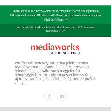
Impresszum
Online médiaajánlat
Print médiaajánlat
Adatvédelmi tájékoztató
Felhasználási feltételek
Hirdetési ászf
Előfizetői ászf
Partnereink
Játékszabályzat
Süti beállítások
A Szabad Föld kiadója a Mediaworks Hungary Zrt. © Minden jog
fenntartva. 2026
Portfóliónk minőségi tartalmat jelent minden
olvasó számára. Egyedülálló elérést, országos
lefedettséget és változatos megjelenési
lehetőséget biztosít. Folyamatosan keressük az
új irányokat és fejlődési lehetőségeket. Ez jövőnk
záloga.