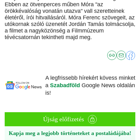
Ebben az ötvenperces műben Móra "az
örökkévalóság vonatán utazva" vall szeretteinek
életéről, írói hitvallásáról. Móra Ferenc szövegeit, az
utókornak szóló üzenetét Jordán Tamás tolmácsolja,
a filmet a nagyközönség a Filmmúzeum
tévécsatornán tekintheti majd meg.
A legfrissebb hírekért kövess minket
a
Szabadföld
Google News oldalán
is!
Újság előfizetés
Kapja meg a legjobb történeteket a postaládájába!