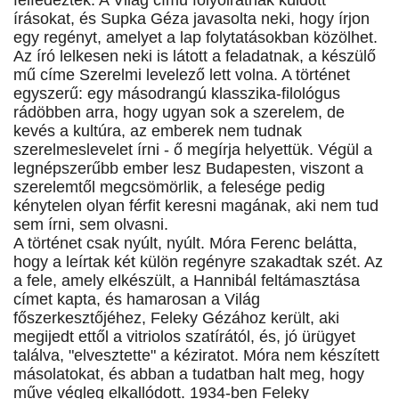
felfedezték. A Világ című folyóiratnak küldött
írásokat, és Supka Géza javasolta neki, hogy írjon
egy regényt, amelyet a lap folytatásokban közölhet.
Az író lelkesen neki is látott a feladatnak, a készülő
mű címe Szerelmi levelező lett volna. A történet
egyszerű: egy másodrangú klasszika-filológus
rádöbben arra, hogy ugyan sok a szerelem, de
kevés a kultúra, az emberek nem tudnak
szerelmeslevelet írni - ő megírja helyettük. Végül a
legnépszerűbb ember lesz Budapesten, viszont a
szerelemtől megcsömörlik, a felesége pedig
kénytelen olyan férfit keresni magának, aki nem tud
sem írni, sem olvasni.
A történet csak nyúlt, nyúlt. Móra Ferenc belátta,
hogy a leírtak két külön regényre szakadtak szét. Az
a fele, amely elkészült, a Hannibál feltámasztása
címet kapta, és hamarosan a Világ
főszerkesztőjéhez, Feleky Gézához került, aki
megijedt ettől a vitriolos szatírától, és, jó ürügyet
találva, "elvesztette" a kéziratot. Móra nem készített
másolatokat, és abban a tudatban halt meg, hogy
műve végleg elkallódott. 1934-ben Feleky