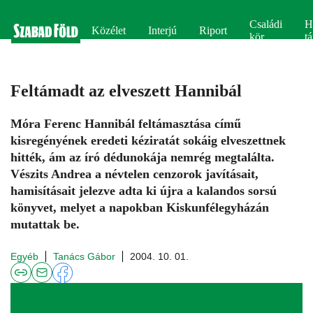
Családi
H
Közélet
Interjú
Riport
kör
tá
Feltámadt az elveszett Hannibál
Móra Ferenc Hannibál feltámasztása című
kisregényének eredeti kéziratát sokáig elveszettnek
hitték, ám az író dédunokája nemrég megtalálta.
Vészits Andrea a névtelen cenzorok javításait,
hamisításait jelezve adta ki újra a kalandos sorsú
könyvet, melyet a napokban Kiskunfélegyházán
mutattak be.
Egyéb
Tanács Gábor
2004. 10. 01.