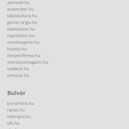
astronet.hu
automotor.hu
lakaskultura.hu
gamer.origo.hu
likebalaton.hu
napidoktor.hu
mindmegette.hu
travelo.hu
dietaesfitnesz.hu
vitorlazasmagazin.hu
videkize.hu
tvmusor.hu
Bulvár
borsonline.hu
ripost.hu
metropol.hu
life.hu