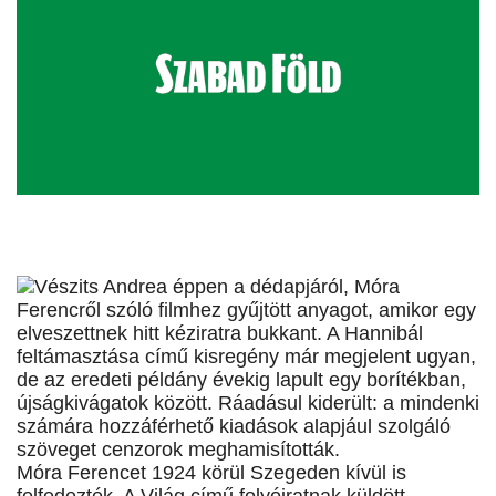
Vészits Andrea éppen a dédapjáról, Móra
Ferencről szóló filmhez gyűjtött anyagot, amikor egy
elveszettnek hitt kéziratra bukkant. A Hannibál
feltámasztása című kisregény már megjelent ugyan,
de az eredeti példány évekig lapult egy borítékban,
újságkivágatok között. Ráadásul kiderült: a mindenki
számára hozzáférhető kiadások alapjául szolgáló
szöveget cenzorok meghamisították.
Móra Ferencet 1924 körül Szegeden kívül is