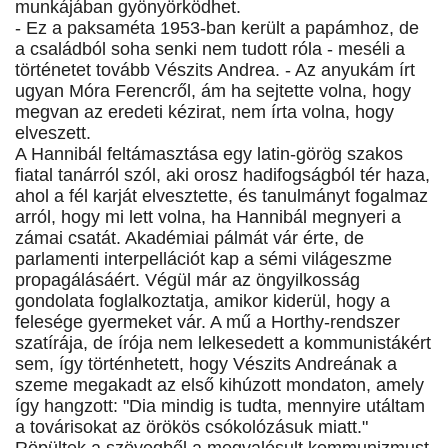
munkájában gyönyörködhet.
- Ez a paksaméta 1953-ban került a papámhoz, de
a családból soha senki nem tudott róla - meséli a
történetet tovább Vészits Andrea. - Az anyukám írt
ugyan Móra Ferencről, ám ha sejtette volna, hogy
megvan az eredeti kézirat, nem írta volna, hogy
elveszett.
A Hannibál feltámasztása egy latin-görög szakos
fiatal tanárról szól, aki orosz hadifogságból tér haza,
ahol a fél karját elvesztette, és tanulmányt fogalmaz
arról, hogy mi lett volna, ha Hannibál megnyeri a
zámai csatát. Akadémiai pálmát vár érte, de
parlamenti interpellációt kap a sémi világeszme
propagálásáért. Végül már az öngyilkosság
gondolata foglalkoztatja, amikor kiderül, hogy a
felesége gyermeket vár. A mű a Horthy-rendszer
szatírája, de írója nem lelkesedett a kommunistákért
sem, így történhetett, hogy Vészits Andreának a
szeme megakadt az első kihúzott mondaton, amely
így hangzott: "Dia mindig is tudta, mennyire utáltam
a továrisokat az örökös csókolózásuk miatt."