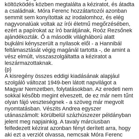
költözködés közben megtalálta a kéziratot, és átadta
a családnak. Móra Ferenc hozzátartozói azonban
semmit sem konyítottak az irodalomhoz, és elég
nagyvonalúak voltak az írói életmű megőrzésében,
ezért a papírokat az író barátjának, Roóz Rezsőnek
ajándékozták. Ő a második világháború alatt
bujkálni kényszerült a nyilasok elől - a Hannibál
feltámasztását végig magánál tartotta -, de amint a
vész elmúlt, visszaszolgáltatta a kéziratot a
leszármazottaknak.
{p}
A kisregény összes eddigi kiadásának alapjául
szolgáló változat 1949-ben látott napvilágot a
Magyar Nemzetben, folytatásokban. Az eredeti nem
sokkal később megint elveszett, de ez már nem tűnt
olyan fájó veszteségnek - a szöveg már megvolt
nyomtatásban. Vészits Andrea egyszer
utánaszámolt: körülbelül százhúszezer példányban
jelent meg napjainkig. A tavaly márciusban
felfedezett kézirat azonban fényt derített arra, hogy
aki ezt a verziót olvassa, nemcsak Móra Ferenc