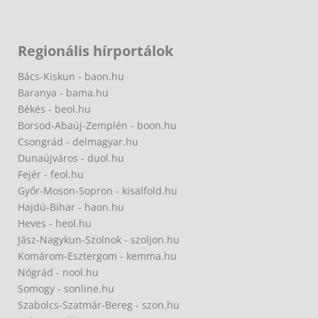
Regionális hírportálok
Bács-Kiskun - baon.hu
Baranya - bama.hu
Békés - beol.hu
Borsod-Abaúj-Zemplén - boon.hu
Csongrád - delmagyar.hu
Dunaújváros - duol.hu
Fejér - feol.hu
Győr-Moson-Sopron - kisalfold.hu
Hajdú-Bihar - haon.hu
Heves - heol.hu
Jász-Nagykun-Szolnok - szoljon.hu
Komárom-Esztergom - kemma.hu
Nógrád - nool.hu
Somogy - sonline.hu
Szabolcs-Szatmár-Bereg - szon.hu