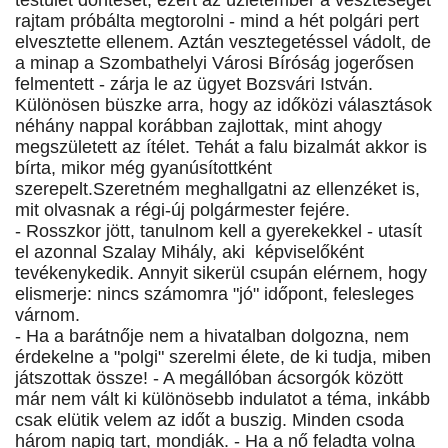
testület döntését, ezért az üzletember a veszteségét
rajtam próbálta megtorolni - mind a hét polgári pert
elvesztette ellenem. Aztán vesztegetéssel vádolt, de
a minap a Szombathelyi Városi Bíróság jogerősen
felmentett - zárja le az ügyet Bozsvári István.
Különösen büszke arra, hogy az időközi választások
néhány nappal korábban zajlottak, mint ahogy
megszületett az ítélet. Tehát a falu bizalmát akkor is
bírta, mikor még gyanúsítottként
szerepelt.Szeretném meghallgatni az ellenzéket is,
mit olvasnak a régi-új polgármester fejére.
- Rosszkor jött, tanulnom kell a gyerekekkel - utasít
el azonnal Szalay Mihály, aki képviselőként
tevékenykedik. Annyit sikerül csupán elérnem, hogy
elismerje: nincs számomra "jó" időpont, felesleges
várnom.
- Ha a barátnője nem a hivatalban dolgozna, nem
érdekelne a "polgi" szerelmi élete, de ki tudja, miben
játszottak össze! - A megállóban ácsorgók között
már nem vált ki különösebb indulatot a téma, inkább
csak elütik velem az időt a buszig. Minden csoda
három napig tart, mondják. - Ha a nő feladta volna