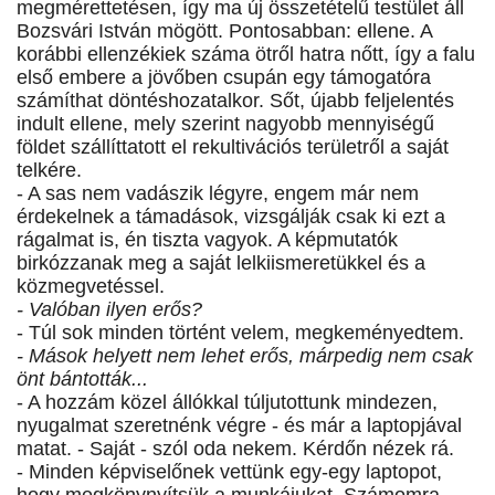
megmérettetésen, így ma új összetételű testület áll
Bozsvári István mögött. Pontosabban: ellene. A
korábbi ellenzékiek száma ötről hatra nőtt, így a falu
első embere a jövőben csupán egy támogatóra
számíthat döntéshozatalkor. Sőt, újabb feljelentés
indult ellene, mely szerint nagyobb mennyiségű
földet szállíttatott el rekultivációs területről a saját
telkére.
- A sas nem vadászik légyre, engem már nem
érdekelnek a támadások, vizsgálják csak ki ezt a
rágalmat is, én tiszta vagyok. A képmutatók
birkózzanak meg a saját lelkiismeretükkel és a
közmegvetéssel.
- Valóban ilyen erős?
- Túl sok minden történt velem, megkeményedtem.
- Mások helyett nem lehet erős, márpedig nem csak
önt bántották...
- A hozzám közel állókkal túljutottunk mindezen,
nyugalmat szeretnénk végre - és már a laptopjával
matat. - Saját - szól oda nekem. Kérdőn nézek rá.
- Minden képviselőnek vettünk egy-egy laptopot,