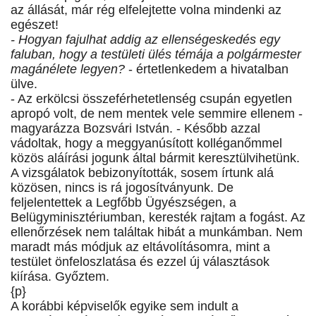
az állását, már rég elfelejtette volna mindenki az
egészet!
- Hogyan fajulhat addig az ellenségeskedés egy
faluban, hogy a testületi ülés témája a polgármester
magánélete legyen?
- értetlenkedem a hivatalban
ülve.
- Az erkölcsi összeférhetetlenség csupán egyetlen
apropó volt, de nem mentek vele semmire ellenem -
magyarázza Bozsvári István. - Később azzal
vádoltak, hogy a meggyanúsított kolléganőmmel
közös aláírási jogunk által bármit keresztülvihetünk.
A vizsgálatok bebizonyították, sosem írtunk alá
közösen, nincs is rá jogosítványunk. De
feljelentettek a Legfőbb Ügyészségen, a
Belügyminisztériumban, keresték rajtam a fogást. Az
ellenőrzések nem találtak hibát a munkámban. Nem
maradt más módjuk az eltávolításomra, mint a
testület önfeloszlatása és ezzel új választások
kiírása. Győztem.
{p}
A korábbi képviselők egyike sem indult a