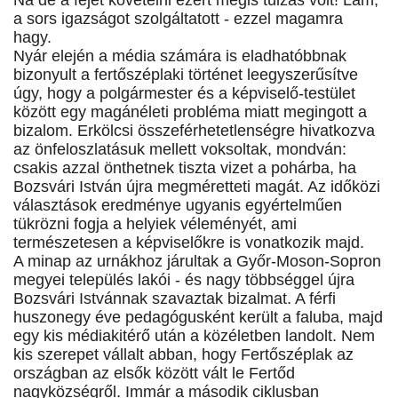
Na de a fejét követelni ezért mégis túlzás volt! Lám,
a sors igazságot szolgáltatott - ezzel magamra
hagy.
Nyár elején a média számára is eladhatóbbnak
bizonyult a fertőszéplaki történet leegyszerűsítve
úgy, hogy a polgármester és a képviselő-testület
között egy magánéleti probléma miatt megingott a
bizalom. Erkölcsi összeférhetetlenségre hivatkozva
az önfeloszlatásuk mellett voksoltak, mondván:
csakis azzal önthetnek tiszta vizet a pohárba, ha
Bozsvári István újra megméretteti magát. Az időközi
választások eredménye ugyanis egyértelműen
tükrözni fogja a helyiek véleményét, ami
természetesen a képviselőkre is vonatkozik majd.
A minap az urnákhoz járultak a Győr-Moson-Sopron
megyei település lakói - és nagy többséggel újra
Bozsvári Istvánnak szavaztak bizalmat. A férfi
huszonegy éve pedagógusként került a faluba, majd
egy kis médiakitérő után a közéletben landolt. Nem
kis szerepet vállalt abban, hogy Fertőszéplak az
országban az elsők között vált le Fertőd
nagyközségről. Immár a második ciklusban