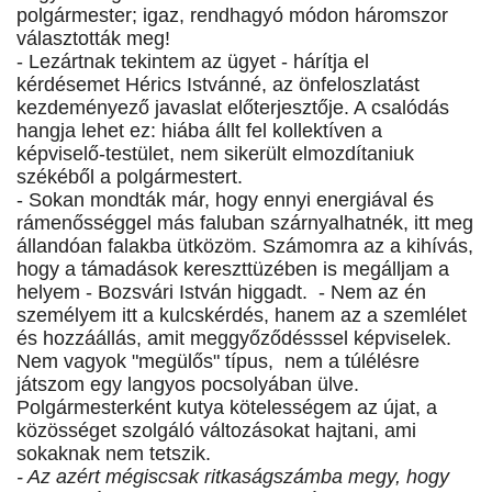
polgármester; igaz, rendhagyó módon háromszor
választották meg!
- Lezártnak tekintem az ügyet - hárítja el
kérdésemet Hérics Istvánné, az önfeloszlatást
kezdeményező javaslat előterjesztője. A csalódás
hangja lehet ez: hiába állt fel kollektíven a
képviselő-testület, nem sikerült elmozdítaniuk
székéből a polgármestert.
- Sokan mondták már, hogy ennyi energiával és
rámenősséggel más faluban szárnyalhatnék, itt meg
állandóan falakba ütközöm. Számomra az a kihívás,
hogy a támadások kereszttüzében is megálljam a
helyem - Bozsvári István higgadt. - Nem az én
személyem itt a kulcskérdés, hanem az a szemlélet
és hozzáállás, amit meggyőződésssel képviselek.
Nem vagyok "megülős" típus, nem a túlélésre
játszom egy langyos pocsolyában ülve.
Polgármesterként kutya kötelességem az újat, a
közösséget szolgáló változásokat hajtani, ami
sokaknak nem tetszik.
- Az azért mégiscsak ritkaságszámba megy, hogy