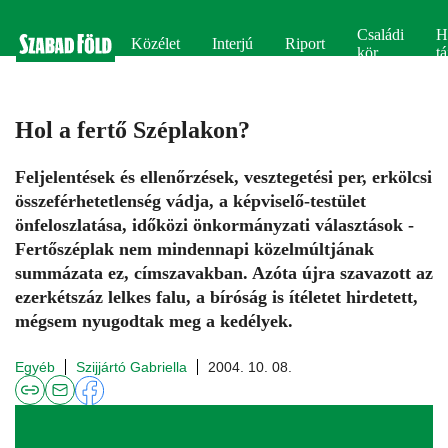
Családi
H
Közélet
Interjú
Riport
kör
tá
Hol a fertő Széplakon?
Feljelentések és ellenőrzések, vesztegetési per, erkölcsi
összeférhetetlenség vádja, a képviselő-testület
önfeloszlatása, időközi önkormányzati választások -
Fertőszéplak nem mindennapi közelmúltjának
summázata ez, címszavakban. Azóta újra szavazott az
ezerkétszáz lelkes falu, a bíróság is ítéletet hirdetett,
mégsem nyugodtak meg a kedélyek.
Egyéb
Szijjártó Gabriella
2004. 10. 08.