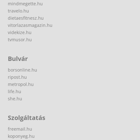
mindmegette.hu
travelo.hu
dietaesfitnesz.hu
vitorlazasmagazin.hu
videkize.hu
tvmusor.hu
Bulvár
borsonline.hu
ripost.hu
metropol.hu
life.hu
she.hu
Szolgáltatás
freemail.hu
koponyeg.hu