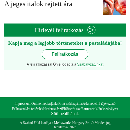
A jeges italok rejtett ára
Hírlevél feliratkozás
Kapja meg a legjobb történeteket a postaládájába!
Feliratkozás
A feliratkozással Ön elfogadta a
Szabályzatunkat
Impresszum
Online médiaajánlat
Print médiaajánlat
Adatvédelmi tájékoztató
Felhasználási feltételek
Hirdetési ászf
Előfizetői ászf
Partnereink
Játékszabályzat
Süti beállítások
A Szabad Föld kiadója a Mediaworks Hungary Zrt. © Minden jog
fenntartva. 2026