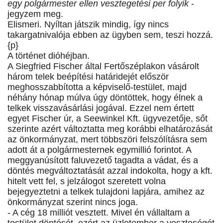
egy polgármester ellen vesztegetési per folyik
-
jegyzem meg.
Elismeri. Nyíltan játszik mindig, így nincs
takargatnivalója ebben az ügyben sem, teszi hozzá.
{p}
A történet dióhéjban.
A Siegfried Fischer által Fertőszéplakon vásárolt
három telek beépítési határidejét először
meghosszabbította a képviselő-testület, majd
néhány hónap múlva úgy döntöttek, hogy élnek a
telkek visszavásárlási jogával. Ezzel nem értett
egyet Fischer úr, a Seewinkel Kft. ügyvezetője, sőt
szerinte azért változtatta meg korábbi elhatározását
az önkormányzat, mert többszöri felszólításra sem
adott át a polgármesternek egymillió forintot. A
meggyanúsított faluvezető tagadta a vádat, és a
döntés megváltoztatását azzal indokolta, hogy a kft.
hitelt vett fel, s jelzálogot szeretett volna
bejegyeztetni a telkek tulajdoni lapjára, amihez az
önkormányzat szerint nincs joga.
- A cég 18 milliót vesztett. Mivel én vállaltam a