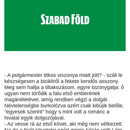
- A polgármester titkos viszonya miatt jött? - száll le
készségesen a bicikliről a fekete kendős asszony.
Meg sem hallja a tiltakozásom, egyre bizonygatja: ő
ugyan nem törődik a falu első emberének
magánéletével, amíg rendben végzi a dolgát.
Névtelenségbe burkolózva azért csak kibújik belőle,
"egyesek szerint" hogy s mint volt a románc a
hivatal egyik dolgozójával.
- Az vesse rá az első követ, aki még nem vétkezett.