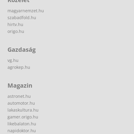
magyarnemzet.hu
szabadfold.hu
hirtv.hu
origo.hu
Gazdaság
vg.hu
agrokep.hu
Magazin
astronet.hu
automotor.hu
lakaskultura.hu
gamer.origo.hu
likebalaton.hu
napidoktor.hu