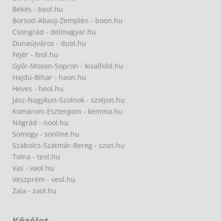
Békés - beol.hu
Borsod-Abaúj-Zemplén - boon.hu
Csongrád - delmagyar.hu
Dunaújváros - duol.hu
Fejér - feol.hu
Győr-Moson-Sopron - kisalfold.hu
Hajdú-Bihar - haon.hu
Heves - heol.hu
Jász-Nagykun-Szolnok - szoljon.hu
Komárom-Esztergom - kemma.hu
Nógrád - nool.hu
Somogy - sonline.hu
Szabolcs-Szatmár-Bereg - szon.hu
Tolna - teol.hu
Vas - vaol.hu
Veszprém - veol.hu
Zala - zaol.hu
Közélet