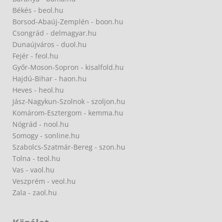
Békés - beol.hu
Borsod-Abaúj-Zemplén - boon.hu
Csongrád - delmagyar.hu
Dunaújváros - duol.hu
Fejér - feol.hu
Győr-Moson-Sopron - kisalfold.hu
Hajdú-Bihar - haon.hu
Heves - heol.hu
Jász-Nagykun-Szolnok - szoljon.hu
Komárom-Esztergom - kemma.hu
Nógrád - nool.hu
Somogy - sonline.hu
Szabolcs-Szatmár-Bereg - szon.hu
Tolna - teol.hu
Vas - vaol.hu
Veszprém - veol.hu
Zala - zaol.hu