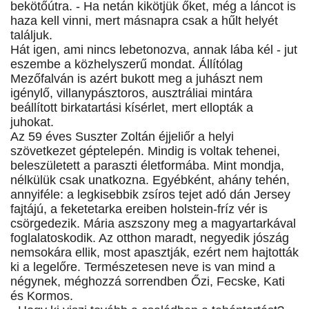
bekötőútra. - Ha netán kikötjük őket, még a láncot is
haza kell vinni, mert másnapra csak a hűlt helyét
találjuk.
Hát igen, ami nincs lebetonozva, annak lába kél - jut
eszembe a közhelyszerű mondat. Állítólag
Mezőfalván is azért bukott meg a juhászt nem
igénylő, villanypásztoros, ausztráliai mintára
beállított birkatartási kísérlet, mert ellopták a
juhokat.
Az 59 éves Suszter Zoltán éjjeliőr a helyi
szövetkezet géptelepén. Mindig is voltak tehenei,
beleszületett a paraszti életformába. Mint mondja,
nélkülük csak unatkozna. Egyébként, ahány tehén,
annyiféle: a legkisebbik zsíros tejet adó dán Jersey
fajtájú, a feketetarka ereiben holstein-fríz vér is
csörgedezik. Mária aszszony meg a magyartarkával
foglalatoskodik. Az otthon maradt, negyedik jószág
nemsokára ellik, most apasztják, ezért nem hajtották
ki a legelőre. Természetesen neve is van mind a
négynek, méghozzá sorrendben Őzi, Fecske, Kati
és Kormos.