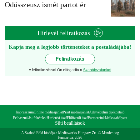
Odüsszeusz ismét partot ér
Hírlevél feliratkozás
Kapja meg a legjobb történeteket a postaládájába!
Feliratkozás
A feliratkozással Ön elfogadta a
Szabályzatunkat
Impresszum
Online médiaajánlat
Print médiaajánlat
Adatvédelmi tájékoztató
Felhasználási feltételek
Hirdetési ászf
Előfizetői ászf
Partnereink
Játékszabályzat
Süti beállítások
A Szabad Föld kiadója a Mediaworks Hungary Zrt. © Minden jog
fenntartva. 2026