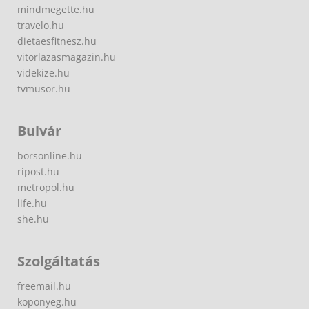
mindmegette.hu
travelo.hu
dietaesfitnesz.hu
vitorlazasmagazin.hu
videkize.hu
tvmusor.hu
Bulvár
borsonline.hu
ripost.hu
metropol.hu
life.hu
she.hu
Szolgáltatás
freemail.hu
koponyeg.hu