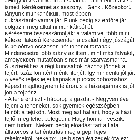
- Hogy ki viszi tovább a családban a tehéntartást? -
ismétli kérdésemet az asszony. - Senki. Középkorú
lányunk munkanélküli, most éppen
cukrásztanfolyamra jár. Fiunk pedig az erdőre jár
dolgozni meg alkalmi munkákból él.
Kérésemre összeszámolják: a valamivel több mint
kétezer lakosú Kerecsenden a család négy jószágát
is beleértve összesen hét tehenet tartanak.
Mindenesetre jobb arány az itteni, mint más falvaké,
amelyekben mutatóban sincs már szarvasmarha.
Suszterékhez a régi kuncsaftok házhoz jönnek a
tejért, száz forintért mérik literjét. Így mindenki jól jár.
A vevők teljes tejet kapnak a puccos dobozoshoz
képest majdhogynem féláron, s a házaspárnak is jól
jön a tejpénz.
- A fene érti ezt - háborog a gazda. - Negyven éve
fejem a teheneket, sok gyermek egészségben
felnőtt a tejükön. Most meg azt hallani, hogy a házi
tejtől meg lehet betegedni. Hogy honnan veszik,
nem tudom. Nekem pedig előadást tart a fiatal
állatorvos a tehéntartás meg a gépi fejés
rejtelmeiről. Nekem?! De hiszen évtizedek óta ezt