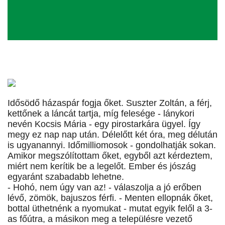
Idősödő házaspár fogja őket. Suszter Zoltán, a férj,
kettőnek a láncát tartja, míg felesége - lánykori
nevén Kocsis Mária - egy pirostarkára ügyel. Így
megy ez nap nap után. Délelőtt két óra, meg délután
is ugyanannyi. Időmilliomosok - gondolhatják sokan.
Amikor megszólítottam őket, egyből azt kérdeztem,
miért nem kerítik be a legelőt. Ember és jószág
egyaránt szabadabb lehetne.
- Hohó, nem úgy van az! - válaszolja a jó erőben
lévő, zömök, bajuszos férfi. - Menten ellopnák őket,
bottal üthetnénk a nyomukat - mutat egyik felől a 3-
as főútra, a másikon meg a településre vezető