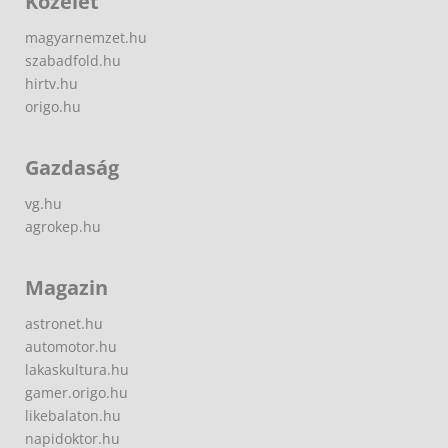
Közélet
magyarnemzet.hu
szabadfold.hu
hirtv.hu
origo.hu
Gazdaság
vg.hu
agrokep.hu
Magazin
astronet.hu
automotor.hu
lakaskultura.hu
gamer.origo.hu
likebalaton.hu
napidoktor.hu