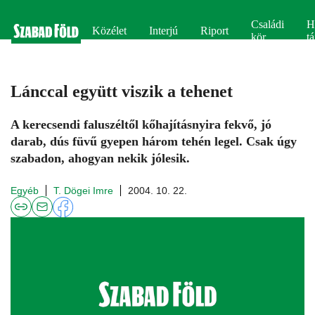
Családi
H
Közélet
Interjú
Riport
kör
tá
Lánccal együtt viszik a tehenet
A kerecsendi faluszéltől kőhajításnyira fekvő, jó
darab, dús füvű gyepen három tehén legel. Csak úgy
szabadon, ahogyan nekik jólesik.
Egyéb
T. Dögei Imre
2004. 10. 22.