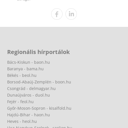
Regionális hírportálok
Bács-Kiskun - baon.hu
Baranya - bama.hu
Békés - beol.hu
Borsod-Abaúj-Zemplén - boon.hu
Csongrád - delmagyar.hu
Dunaújváros - duol.hu
Fejér - feol.hu
Győr-Moson-Sopron - kisalfold.hu
Hajdú-Bihar - haon.hu
Heves - heol.hu
Jász-Nagykun-Szolnok - szoljon.hu