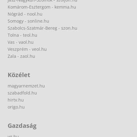
Komárom-Esztergom - kemma.hu
Nógrád - nool.hu
Somogy - sonline.hu
Szabolcs-Szatmár-Bereg - szon.hu
Tolna - teol.hu
Vas - vaol.hu
Veszprém - veol.hu
Zala - zaol.hu
Közélet
magyarnemzet.hu
szabadfold.hu
hirtv.hu
origo.hu
Gazdaság
vg.hu