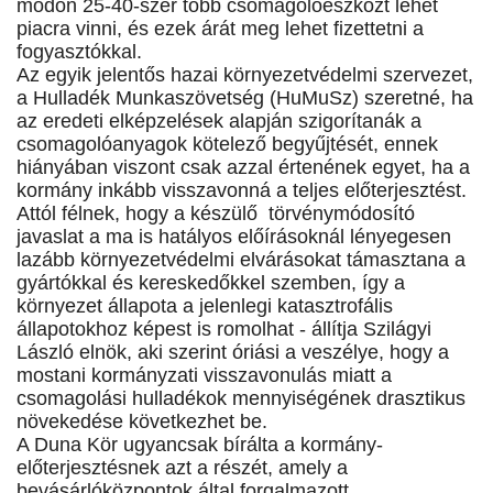
módon 25-40-szer több csomagolóeszközt lehet
piacra vinni, és ezek árát meg lehet fizettetni a
fogyasztókkal.
Az egyik jelentős hazai környezetvédelmi szervezet,
a Hulladék Munkaszövetség (HuMuSz) szeretné, ha
az eredeti elképzelések alapján szigorítanák a
csomagolóanyagok kötelező begyűjtését, ennek
hiányában viszont csak azzal értenének egyet, ha a
kormány inkább visszavonná a teljes előterjesztést.
Attól félnek, hogy a készülő törvénymódosító
javaslat a ma is hatályos előírásoknál lényegesen
lazább környezetvédelmi elvárásokat támasztana a
gyártókkal és kereskedőkkel szemben, így a
környezet állapota a jelenlegi katasztrofális
állapotokhoz képest is romolhat - állítja Szilágyi
László elnök, aki szerint óriási a veszélye, hogy a
mostani kormányzati visszavonulás miatt a
csomagolási hulladékok mennyiségének drasztikus
növekedése következhet be.
A Duna Kör ugyancsak bírálta a kormány-
előterjesztésnek azt a részét, amely a
bevásárlóközpontok által forgalmazott