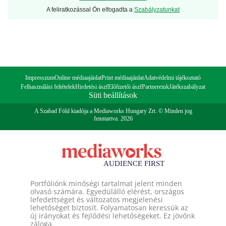
A feliratkozással Ön elfogadta a
Szabályzatunkat
Impresszum
Online médiaajánlat
Print médiaajánlat
Adatvédelmi tájékoztató
Felhasználási feltételek
Hirdetési ászf
Előfizetői ászf
Partnereink
Játékszabályzat
Süti beállítások
A Szabad Föld kiadója a Mediaworks Hungary Zrt. © Minden jog
fenntartva. 2026
Portfóliónk minőségi tartalmat jelent minden
olvasó számára. Egyedülálló elérést, országos
lefedettséget és változatos megjelenési
lehetőséget biztosít. Folyamatosan keressük az
új irányokat és fejlődési lehetőségeket. Ez jövőnk
záloga.