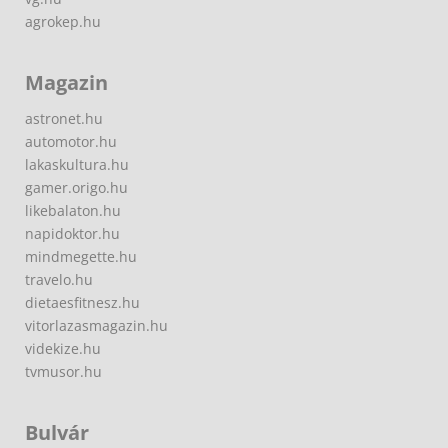
agrokep.hu
Magazin
astronet.hu
automotor.hu
lakaskultura.hu
gamer.origo.hu
likebalaton.hu
napidoktor.hu
mindmegette.hu
travelo.hu
dietaesfitnesz.hu
vitorlazasmagazin.hu
videkize.hu
tvmusor.hu
Bulvár