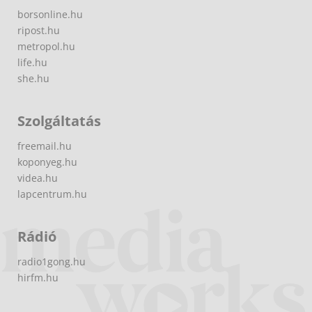
borsonline.hu
ripost.hu
metropol.hu
life.hu
she.hu
Szolgáltatás
freemail.hu
koponyeg.hu
videa.hu
lapcentrum.hu
Rádió
radio1gong.hu
hirfm.hu