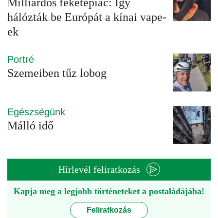
Milliárdos feketepiac: Így
hálózták be Európát a kínai vape-
ek
Portré
Szemeiben tűz lobog
Egészségünk
Málló idő
Hírlevél feliratkozás
Kapja meg a legjobb történeteket a postaládájába!
Feliratkozás