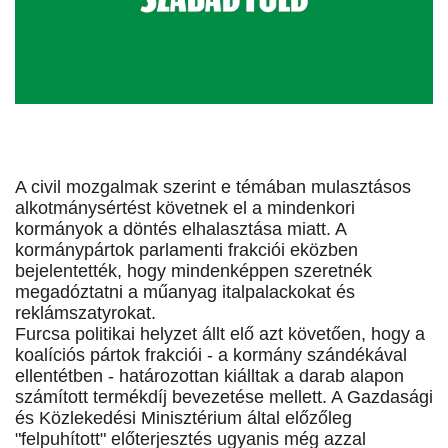
A civil mozgalmak szerint e témában mulasztásos
alkotmánysértést követnek el a mindenkori
kormányok a döntés elhalasztása miatt. A
kormánypártok parlamenti frakciói eközben
bejelentették, hogy mindenképpen szeretnék
megadóztatni a műanyag italpalackokat és
reklámszatyrokat.
Furcsa politikai helyzet állt elő azt követően, hogy a
koalíciós pártok frakciói - a kormány szándékával
ellentétben - határozottan kiálltak a darab alapon
számított termékdíj bevezetése mellett. A Gazdasági
és Közlekedési Minisztérium által előzőleg
"felpuhított" előterjesztés ugyanis még azzal