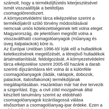
számolt, hogy a termékdíjfizetés kiterjesztésével
ismét visszaállítják a betétdíjas
csomagolórendszert.
A környezetvédelmi tárca elképzelése szerint a
termékdíjakról szóló törvény módosításával
nemcsak uniós kötelezettségeinek tett volna eleget
Magyarország, de jelentősen megnőtt volna a
visszaváltható csomagolóanyagok (műanyag és
üveg italpalackok) köre is.
Az Európai Unióban 1996-tól írják elő a hulladékok
keletkezésének megelőzését, a létrejövő hulladékok
ártalmatlanítását, feldolgozását. A környezetvédelmi
tárca elképzelése szerint 2005-től hazánk a darab
szerinti díjszámításra tért volna át a különféle
csomagolóanyagok (ládák, raklapok, dobozok,
palackok, italosflakonok) termékdíjának
megállapításában. Hazánkban már hat éve tervezik
a szigorítást. Egy, a civil zöld mozgalmak által
készített tanulmány szerint az eldobható
csomagolóanyagok kizárólagossá válása
elsősorban a csomagolóanyag-ipar érdeke. Ezen a