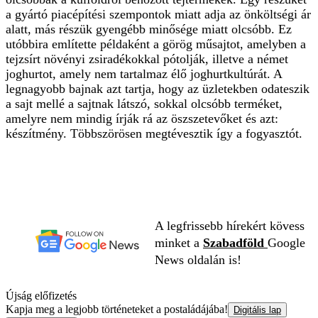
a gyártó piacépítési szempontok miatt adja az önköltségi ár
alatt, más részük gyengébb minősége miatt olcsóbb. Ez
utóbbira említette példaként a görög műsajtot, amelyben a
tejzsírt növényi zsiradékokkal pótolják, illetve a német
joghurtot, amely nem tartalmaz élő joghurtkultúrát. A
legnagyobb bajnak azt tartja, hogy az üzletekben odateszik
a sajt mellé a sajtnak látszó, sokkal olcsóbb terméket,
amelyre nem mindig írják rá az öszszetevőket és azt:
készítmény. Többszörösen megtévesztik így a fogyasztót.
A legfrissebb hírekért kövess
minket a
Szabadföld
Google
News oldalán is!
Újság előfizetés
Kapja meg a legjobb történeteket a postaládájába!
Digitális lap