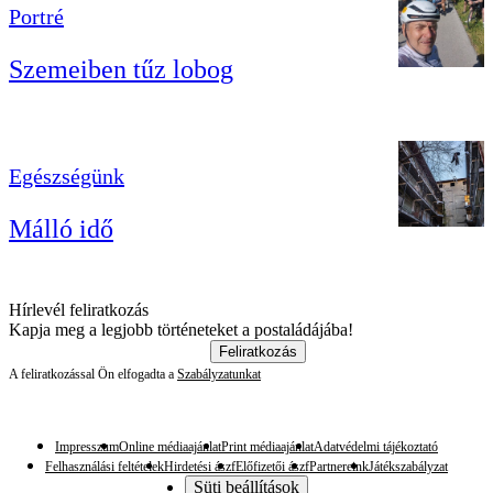
Portré
Szemeiben tűz lobog
Egészségünk
Málló idő
Hírlevél feliratkozás
Kapja meg a legjobb történeteket a postaládájába!
Feliratkozás
A feliratkozással Ön elfogadta a
Szabályzatunkat
Impresszum
Online médiaajánlat
Print médiaajánlat
Adatvédelmi tájékoztató
Felhasználási feltételek
Hirdetési ászf
Előfizetői ászf
Partnereink
Játékszabályzat
Süti beállítások