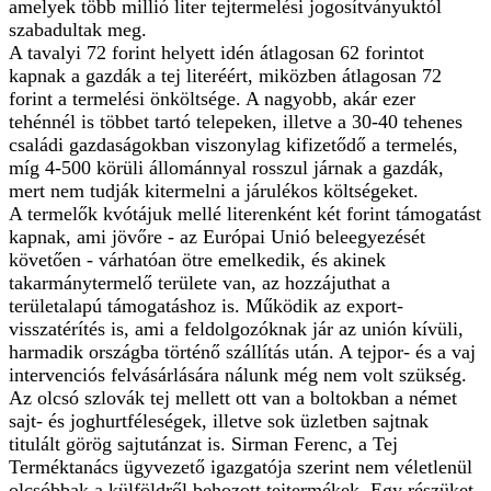
amelyek több millió liter tejtermelési jogosítványuktól
szabadultak meg.
A tavalyi 72 forint helyett idén átlagosan 62 forintot
kapnak a gazdák a tej literéért, miközben átlagosan 72
forint a termelési önköltsége. A nagyobb, akár ezer
tehénnél is többet tartó telepeken, illetve a 30-40 tehenes
családi gazdaságokban viszonylag kifizetődő a termelés,
míg 4-500 körüli állománnyal rosszul járnak a gazdák,
mert nem tudják kitermelni a járulékos költségeket.
A termelők kvótájuk mellé literenként két forint támogatást
kapnak, ami jövőre - az Európai Unió beleegyezését
követően - várhatóan ötre emelkedik, és akinek
takarmánytermelő területe van, az hozzájuthat a
területalapú támogatáshoz is. Működik az export-
visszatérítés is, ami a feldolgozóknak jár az unión kívüli,
harmadik országba történő szállítás után. A tejpor- és a vaj
intervenciós felvásárlására nálunk még nem volt szükség.
Az olcsó szlovák tej mellett ott van a boltokban a német
sajt- és joghurtféleségek, illetve sok üzletben sajtnak
titulált görög sajtutánzat is. Sirman Ferenc, a Tej
Terméktanács ügyvezető igazgatója szerint nem véletlenül
olcsóbbak a külföldről behozott tejtermékek. Egy részüket