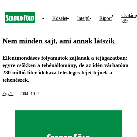
Családi
Közélet
Interjú
Riport
kör
Nem minden sajt, ami annak látszik
Ellentmondásos folyamatok zajlanak a tejágazatban:
egyre csökken a tehénállomány, de az idén várhatóan
230 millió liter idehaza felesleges tejet fejnek a
tehenészek.
Egyéb
2004. 10. 22.