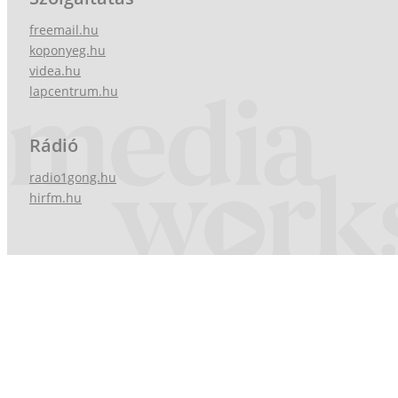
freemail.hu
koponyeg.hu
videa.hu
lapcentrum.hu
Rádió
radio1gong.hu
hirfm.hu