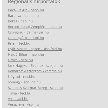
Regionális hírportálok
Bács-Kiskun - baon.hu
Baranya - bama.hu
Békés - beol.hu
Borsod-Abaúj-Zemplén - boon.hu
Csongrád - delmagyar.hu
Dunaújváros - duol.hu
Fejér - feol.hu
Győr-Moson-Sopron - kisalfold.hu
Hajdú-Bihar - haon.hu
Heves - heol.hu
Jász-Nagykun-Szolnok - szoljon.hu
Komárom-Esztergom - kemma.hu
Nógrád - nool.hu
Somogy - sonline.hu
Szabolcs-Szatmár-Bereg - szon.hu
Tolna - teol.hu
Vas - vaol.hu
Veszprém - veol.hu