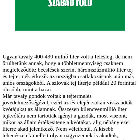
Ugyan tavaly 400-430 millió liter volt a felesleg, de nem
örülhetünk annak, hogy a többletmennyiség csaknem
megfeleződött: becslések szerint háromszázmillió liter tej
és tejtermék érkezik az országba csatlakozásunk után más
uniós országokból. A szlovák tej literje például 20 forinttal
olcsóbb, mint a hazai.
Már tavaly gondok voltak a tejtermelés
jövedelmezőségével, ezért az év elején sokan visszaadták
kvótájukat az államnak. Összesen kilencvenmillió liter
tejkvótára nem tartottak igényt a gazdák, most viszont,
mikor az állam értékesítené a kvótákat, alig néhány ezer
literre akad jelentkező. Nem véletlenül. A kisebb
tehenészetek mellett olyan nagyüzemek is akadtak,