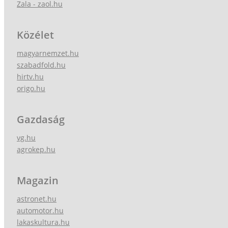
Zala - zaol.hu
Közélet
magyarnemzet.hu
szabadfold.hu
hirtv.hu
origo.hu
Gazdaság
vg.hu
agrokep.hu
Magazin
astronet.hu
automotor.hu
lakaskultura.hu