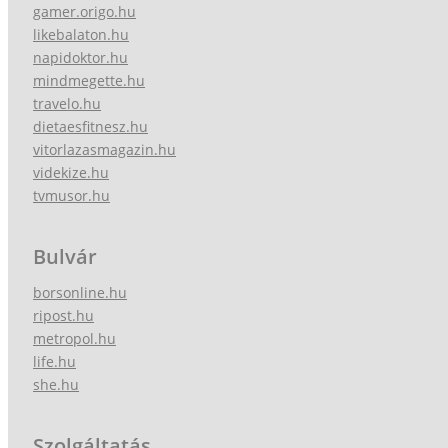
gamer.origo.hu
likebalaton.hu
napidoktor.hu
mindmegette.hu
travelo.hu
dietaesfitnesz.hu
vitorlazasmagazin.hu
videkize.hu
tvmusor.hu
Bulvár
borsonline.hu
ripost.hu
metropol.hu
life.hu
she.hu
Szolgáltatás