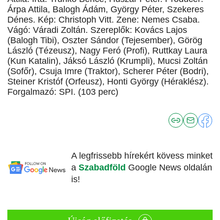
Árpa Attila, Balogh Ádám, György Péter, Szekeres
Dénes. Kép: Christoph Vitt. Zene: Nemes Csaba.
Vágó: Váradi Zoltán. Szereplők: Kovács Lajos
(Balogh Tibi), Oszter Sándor (Tejesember), Görög
László (Tézeusz), Nagy Feró (Profi), Ruttkay Laura
(Kun Katalin), Jáksó László (Krumpli), Mucsi Zoltán
(Sofőr), Csuja Imre (Traktor), Scherer Péter (Bodri),
Steiner Kristóf (Orfeusz), Honti György (Héraklész).
Forgalmazó: SPI. (103 perc)
A legfrissebb hírekért kövess minket
a
Szabadföld
Google News oldalán
is!