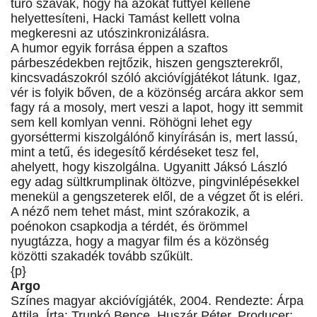
tűrő szavak, hogy ha azokat füttyel kellene
helyettesíteni, Hacki Tamást kellett volna
megkeresni az utószinkronizálásra.
A humor egyik forrása éppen a szaftos
párbeszédekben rejtőzik, hiszen gengszterekről,
kincsvadászokról szóló akcióvígjátékot látunk. Igaz,
vér is folyik bőven, de a közönség arcára akkor sem
fagy rá a mosoly, mert veszi a lapot, hogy itt semmit
sem kell komlyan venni. Röhögni lehet egy
gyorséttermi kiszolgálónő kinyírásán is, mert lassú,
mint a tetű, és idegesítő kérdéseket tesz fel,
ahelyett, hogy kiszolgálna. Ugyanitt Jáksó László
egy adag sültkrumplinak öltözve, pingvinlépésekkel
menekül a gengszeterek elől, de a végzet őt is eléri.
A néző nem tehet mást, mint szórakozik, a
poénokon csapkodja a térdét, és örömmel
nyugtázza, hogy a magyar film és a közönség
közötti szakadék tovább szűkült.
{p}
Argo
Színes magyar akcióvígjáték, 2004. Rendezte: Árpa
Attila. Írta: Trunkó Bence, Huszár Péter. Producer: