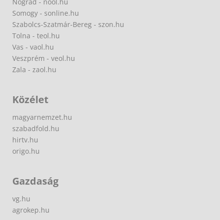
Nógrád - nool.hu
Somogy - sonline.hu
Szabolcs-Szatmár-Bereg - szon.hu
Tolna - teol.hu
Vas - vaol.hu
Veszprém - veol.hu
Zala - zaol.hu
Közélet
magyarnemzet.hu
szabadfold.hu
hirtv.hu
origo.hu
Gazdaság
vg.hu
agrokep.hu