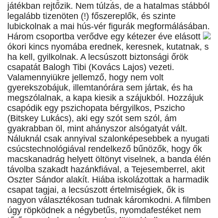
játékban rejtőzik. Nem túlzás, de a hatalmas stábból
legalább tizenöten (!) főszereplők, és szinte
lubickolnak a mai hús-vér figurák megformálásában.
Három csoportba verődve egy kétezer éve elásott
ókori kincs nyomába erednek, keresnek, kutatnak, s
ha kell, gyilkolnak. A lecsúszott biztonsági őrök
csapatát Balogh Tibi (Kovács Lajos) vezeti.
Valamennyiükre jellemző, hogy nem volt
gyerekszobájuk, illemtanórára sem jártak, és ha
megszólalnak, a kapa kiesik a szájukból. Hozzájuk
csapódik egy pszichopata bérgyilkos, Pszicho
(Bitskey Lukács), aki egy szót sem szól, ám
gyakrabban öl, mint ahányszor alsógatyát vált.
Náluknál csak annyival szalonképesebbek a nyugati
csúcstechnológiával rendelkező bűnözők, hogy ők
macskanadrág helyett öltönyt viselnek, a banda élén
távolba szakadt hazánkfiával, a Tejesemberrel, akit
Oszter Sándor alakít. Hiába iskolázottak a harmadik
csapat tagjai, a lecsúszott értelmiségiek, ők is
nagyon választékosan tudnak káromkodni. A filmben
úgy röpködnek a négybetűs, nyomdafestéket nem