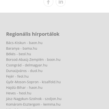
Regionális hírportálok
Bács-Kiskun - baon.hu
Baranya - bama.hu
Békés - beol.hu
Borsod-Abaúj-Zemplén - boon.hu
Csongrád - delmagyar.hu
Dunaújváros - duol.hu
Fejér - feol.hu
Győr-Moson-Sopron - kisalfold.hu
Hajdú-Bihar - haon.hu
Heves - heol.hu
Jász-Nagykun-Szolnok - szoljon.hu
Komárom-Esztergom - kemma.hu