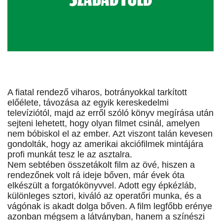
A fiatal rendező viharos, botrányokkal tarkított
előélete, távozása az egyik kereskedelmi
televíziótól, majd az erről szóló könyv megírása után
sejteni lehetett, hogy olyan filmet csinál, amelyen
nem bóbiskol el az ember. Azt viszont talán kevesen
gondolták, hogy az amerikai akciófilmek mintájára
profi munkát tesz le az asztalra.
Nem sebtében összetákolt film az övé, hiszen a
rendezőnek volt rá ideje bőven, már évek óta
elkészült a forgatókönyvvel. Adott egy épkézláb,
különleges sztori, kiváló az operatőri munka, és a
vágónak is akadt dolga bőven. A film legfőbb erénye
azonban mégsem a látványban, hanem a színészi