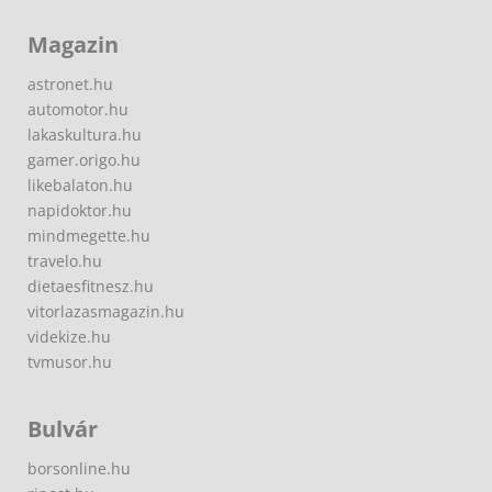
Magazin
astronet.hu
automotor.hu
lakaskultura.hu
gamer.origo.hu
likebalaton.hu
napidoktor.hu
mindmegette.hu
travelo.hu
dietaesfitnesz.hu
vitorlazasmagazin.hu
videkize.hu
tvmusor.hu
Bulvár
borsonline.hu