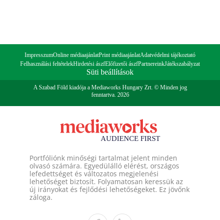
Impresszum
Online médiaajánlat
Print médiaajánlat
Adatvédelmi tájékoztató
Felhasználási feltételek
Hirdetési ászf
Előfizetői ászf
Partnereink
Játékszabályzat
Süti beállítások
A Szabad Föld kiadója a Mediaworks Hungary Zrt. © Minden jog
fenntartva. 2026
Portfóliónk minőségi tartalmat jelent minden
olvasó számára. Egyedülálló elérést, országos
lefedettséget és változatos megjelenési
lehetőséget biztosít. Folyamatosan keressük az
új irányokat és fejlődési lehetőségeket. Ez jövőnk
záloga.