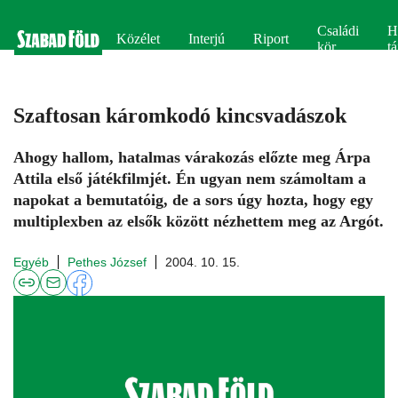
Családi
H
Közélet
Interjú
Riport
kör
tá
Szaftosan káromkodó kincsvadászok
Ahogy hallom, hatalmas várakozás előzte meg Árpa
Attila első játékfilmjét. Én ugyan nem számoltam a
napokat a bemutatóig, de a sors úgy hozta, hogy egy
multiplexben az elsők között nézhettem meg az Argót.
Egyéb
Pethes József
2004. 10. 15.