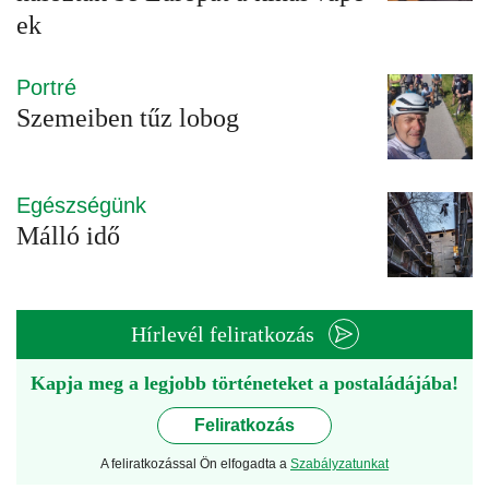
ek
Portré
Szemeiben tűz lobog
Egészségünk
Málló idő
Hírlevél feliratkozás
Kapja meg a legjobb történeteket a postaládájába!
Feliratkozás
A feliratkozással Ön elfogadta a
Szabályzatunkat