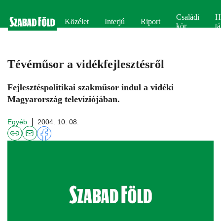
Családi
H
Közélet
Interjú
Riport
kör
tá
Tévéműsor a vidékfejlesztésről
Fejlesztéspolitikai szakműsor indul a vidéki
Magyarország televíziójában.
Egyéb
2004. 10. 08.