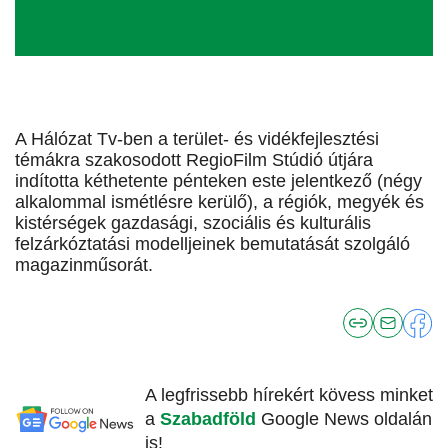
A Hálózat Tv-ben a terület- és vidékfejlesztési
témákra szakosodott RegioFilm Stúdió útjára
indította kéthetente pénteken este jelentkező (négy
alkalommal ismétlésre kerülő), a régiók, megyék és
kistérségek gazdasági, szociális és kulturális
felzárkóztatási modelljeinek bemutatását szolgáló
magazinműsorát.
A legfrissebb hírekért kövess minket
a
Szabadföld
Google News oldalán
is!