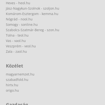
Heves - heol.hu
Jász-Nagykun-Szolnok - szoljon.hu
Komárom-Esztergom - kemma.hu
Nógrád - nool.hu
Somogy - sonline.hu
Szabolcs-Szatmár-Bereg - szon.hu
Tolna - teol.hu
Vas - vaol.hu
Veszprém - veol.hu
Zala - zaol.hu
Közélet
magyarnemzet.hu
szabadfold.hu
hirtv.hu
origo.hu
Gazdaság