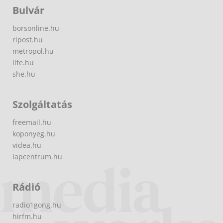
Bulvár
borsonline.hu
ripost.hu
metropol.hu
life.hu
she.hu
Szolgáltatás
freemail.hu
koponyeg.hu
videa.hu
lapcentrum.hu
Rádió
radio1gong.hu
hirfm.hu