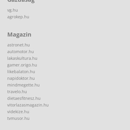
vg.hu
agrokep.hu
Magazin
astronet.hu
automotor.hu
lakaskultura.hu
gamer.origo.hu
likebalaton.hu
napidoktor.hu
mindmegette.hu
travelo.hu
dietaesfitnesz.hu
vitorlazasmagazin.hu
videkize.hu
tvmusor.hu