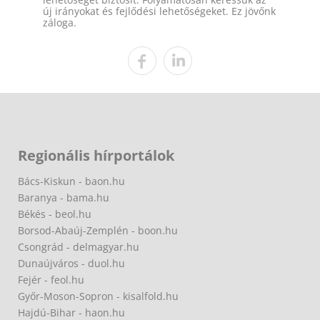
új irányokat és fejlődési lehetőségeket. Ez jövőnk
záloga.
Regionális hírportálok
Bács-Kiskun - baon.hu
Baranya - bama.hu
Békés - beol.hu
Borsod-Abaúj-Zemplén - boon.hu
Csongrád - delmagyar.hu
Dunaújváros - duol.hu
Fejér - feol.hu
Győr-Moson-Sopron - kisalfold.hu
Hajdú-Bihar - haon.hu