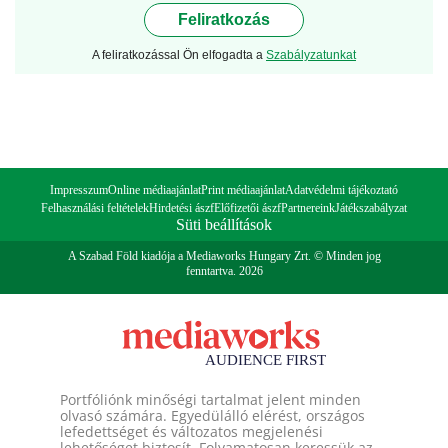
Feliratkozás
A feliratkozással Ön elfogadta a
Szabályzatunkat
Impresszum
Online médiaajánlat
Print médiaajánlat
Adatvédelmi tájékoztató
Felhasználási feltételek
Hirdetési ászf
Előfizetői ászf
Partnereink
Játékszabályzat
Süti beállítások
A Szabad Föld kiadója a Mediaworks Hungary Zrt. © Minden jog
fenntartva. 2026
Portfóliónk minőségi tartalmat jelent minden
olvasó számára. Egyedülálló elérést, országos
lefedettséget és változatos megjelenési
lehetőséget biztosít. Folyamatosan keressük az