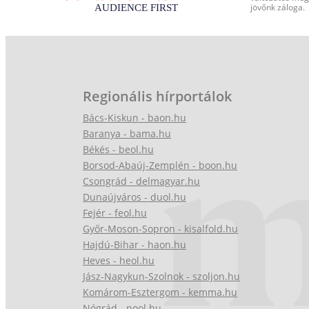
jövőnk záloga.
Regionális hírportálok
Bács-Kiskun - baon.hu
Baranya - bama.hu
Békés - beol.hu
Borsod-Abaúj-Zemplén - boon.hu
Csongrád - delmagyar.hu
Dunaújváros - duol.hu
Fejér - feol.hu
Győr-Moson-Sopron - kisalfold.hu
Hajdú-Bihar - haon.hu
Heves - heol.hu
Jász-Nagykun-Szolnok - szoljon.hu
Komárom-Esztergom - kemma.hu
Nógrád - nool.hu