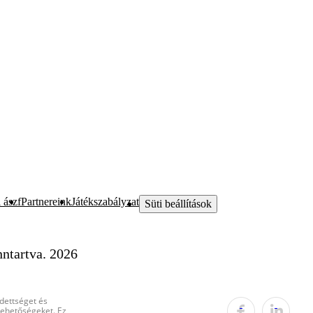
 ászf
Partnereink
Játékszabályzat
Süti beállítások
ntartva. 2026
edettséget és
 lehetőségeket. Ez