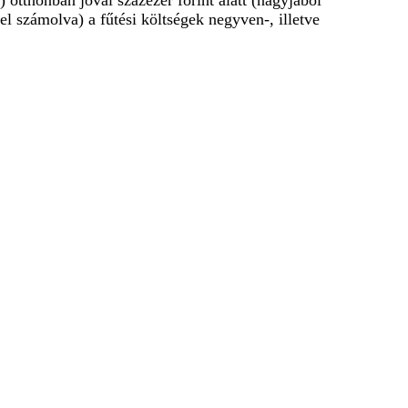
 otthonban jóval százezer forint alatt (nagyjából
l számolva) a fűtési költségek negyven-, illetve