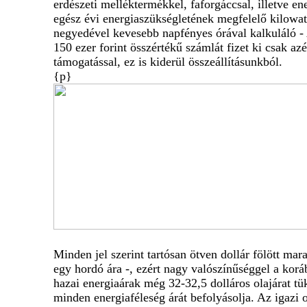
erdészeti melléktermékkel, faforgáccsal, illetve e
egész évi energiaszükségletének megfelelő kilowa
negyedével kevesebb napfényes órával kalkuláló - 
150 ezer forint összértékű számlát fizet ki csak az
támogatással, ez is kiderül összeállításunkból.
{p}
Minden jel szerint tartósan ötven dollár fölött mar
egy hordó ára -, ezért nagy valószínűséggel a kor
hazai energiaárak még 32-32,5 dolláros olajárat tük
minden energiaféleség árát befolyásolja. Az igazi 