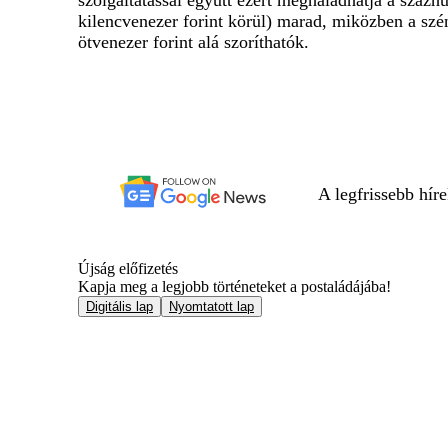
szolgáltatással együtt ezért meghaladhatja a százhú
kilencvenezer forint körül) marad, miközben a szén
ötvenezer forint alá szoríthatók.
A legfrissebb hír
Újság előfizetés
Kapja meg a legjobb történeteket a postaládájába!
Digitális lap
Nyomtatott lap