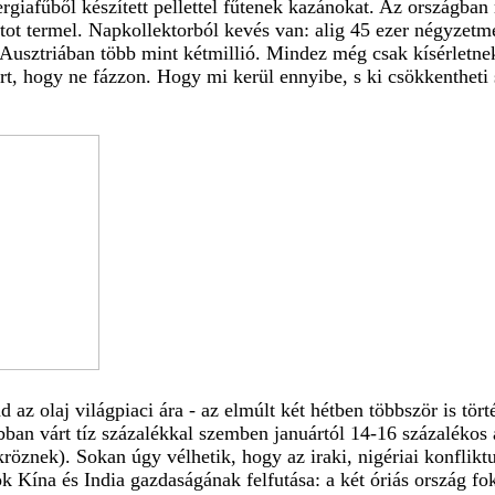
nergiafűből készített pellettel fűtenek kazánokat. Az országba
ttot termel. Napkollektorból kevés van: alig 45 ezer négyzet
Ausztriában több mint kétmillió. Mindez még csak kísérletnek
ért, hogy ne fázzon. Hogy mi kerül ennyibe, s ki csökkentheti
ad az olaj világpiaci ára - az elmúlt két hétben többször is tö
ábban várt tíz százalékkal szemben januártól 14-16 százalékos
röznek). Sokan úgy vélhetik, hogy az iraki, nigériai konfliktu
ok Kína és India gazdaságának felfutása: a két óriás ország fo