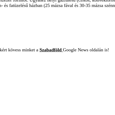
szezer forintot. Ugyanez helyi gázfűtésű (cirkós, konvektoros)
- és fatüzelésű házban (25 mázsa fával és 30-35 mázsa szénne
ekért kövess minket a
Szabadföld
Google News oldalán is!