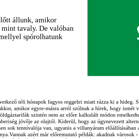
lőtt állunk, amikor
, mint tavaly. De valóban
amellyel spórolhatunk
etkező téli hónapok fagyos reggelei miatt rázza ki a hideg
kkor, amikor egyre-másra arról szólnak a hírek, hogy ismét vi
 földgáztarifák szintén nem az előre kalkulált módon emelkedt
eriség jövője az olajtól. Kiderül, hogy az úgynevezett alter
n sok tennivalója van, ugyanis a villanyáram előállításában 
ránya.Vannak azért már előremutató példák: akadnak városok - 