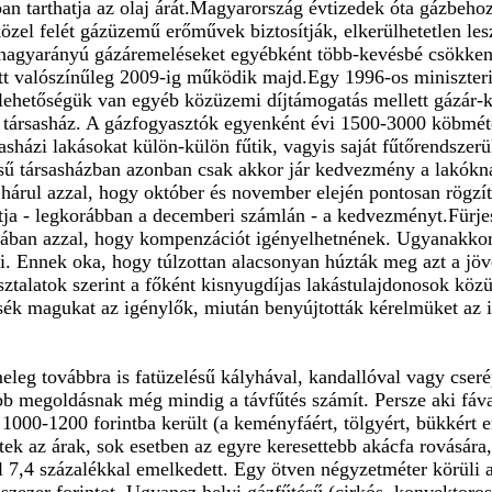
n tarthatja az olaj árát.Magyarország évtizedek óta gázbehoz
zel felét gázüzemű erőművek biztosítják, elkerülhetetlen les
ő nagyarányú gázáremeléseket egyébként több-kevésbé csökkent
tt valószínűleg 2009-ig működik majd.Egy 1996-os miniszteri 
lehetőségük van egyéb közüzemi díjtámogatás mellett gázár-k
 társasház. A gázfogyasztók egyenként évi 1500-3000 köbméter 
házi lakásokat külön-külön fűtik, vagyis saját fűtőrendszer
ésű társasházban azonban csak akkor jár kedvezmény a lakókna
hárul azzal, hogy október és november elején pontosan rögzíts
ósítja - legkorábban a decemberi számlán - a kedvezményt.Für
ztában azzal, hogy kompenzációt igényelhetnének. Ugyanakkor
 Ennek oka, hogy túlzottan alacsonyan húzták meg azt a jöve
sztalatok szerint a főként kisnyugdíjas lakástulajdonosok kö
ssék magukat az igénylők, miután benyújtották kérelmüket az i
g továbbra is fatüzelésű kályhával, kandallóval vagy cserépk
ább megoldásnak még mindig a távfűtés számít. Persze aki fáva
1000-1200 forintba került (a keményfáért, tölgyért, bükkért e
tek az árak, sok esetben az egyre keresettebb akácfa rovására
l 7,4 százalékkal emelkedett. Egy ötven négyzetméter körüli a