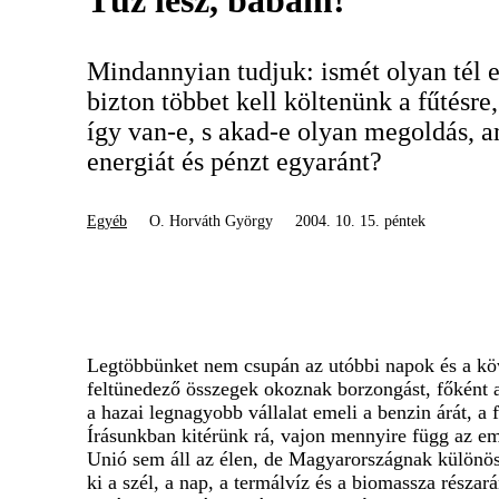
Tűz lesz, babám!
Mindannyian tudjuk: ismét olyan tél e
bizton többet kell költenünk a fűtésre
így van-e, s akad-e olyan megoldás, 
energiát és pénzt egyaránt?
Egyéb
O. Horváth György
2004. 10. 15. péntek
Legtöbbünket nem csupán az utóbbi napok és a köv
feltünedező összegek okoznak borzongást, főként a
a hazai legnagyobb vállalat emeli a benzin árát, a
Írásunkban kitérünk rá, vajon mennyire függ az emb
Unió sem áll az élen, de Magyarországnak különöse
ki a szél, a nap, a termálvíz és a biomassza résza