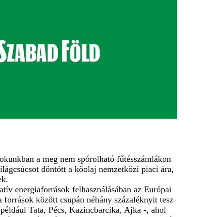
. Sokunkban a meg nem spórolható fűtésszámlákon
lágcsúcsot döntött a kőolaj nemzetközi piaci ára,
ek.
natív energiaforrások felhasználásában az Európai
a források között csupán néhány százaléknyit tesz
például Tata, Pécs, Kazincbarcika, Ajka -, ahol