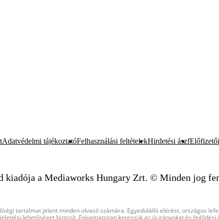
t
Adatvédelmi tájékoztató
Felhasználási feltételek
Hirdetési ászf
Előfizetői
d kiadója a Mediaworks Hungary Zrt. © Minden jog fen
őségi tartalmat jelent minden olvasó számára. Egyedülálló elérést, országos lef
elenési lehetőséget biztosít. Folyamatosan keressük az új irányokat és fejlődési