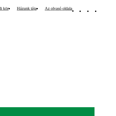
di kör
Házunk tája
Az olvasó oldala