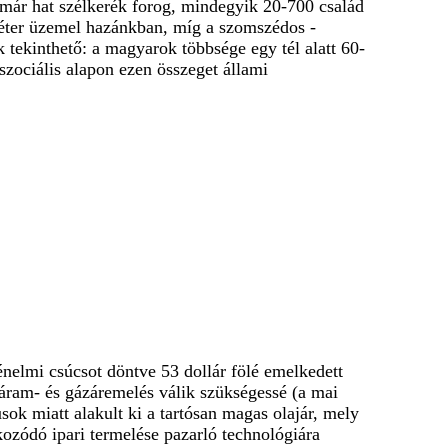
n már hat szélkerék forog, mindegyik 20-700 család
méter üzemel hazánkban, míg a szomszédos -
 tekinthető: a magyarok többsége egy tél alatt 60-
 szociális alapon ezen összeget állami
rténelmi csúcsot döntve 53 dollár fölé emelkedett
 áram- és gázáremelés válik szükségessé (a mai
sok miatt alakult ki a tartósan magas olajár, mely
kozódó ipari termelése pazarló technológiára