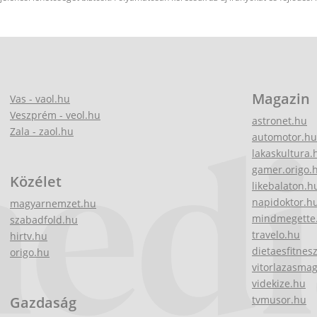
Magazin
Vas - vaol.hu
Veszprém - veol.hu
astronet.hu
Zala - zaol.hu
automotor.hu
lakaskultura.
gamer.origo.
Közélet
likebalaton.h
napidoktor.h
magyarnemzet.hu
mindmegette
szabadfold.hu
travelo.hu
hirtv.hu
dietaesfitnes
origo.hu
vitorlazasma
videkize.hu
Gazdaság
tvmusor.hu