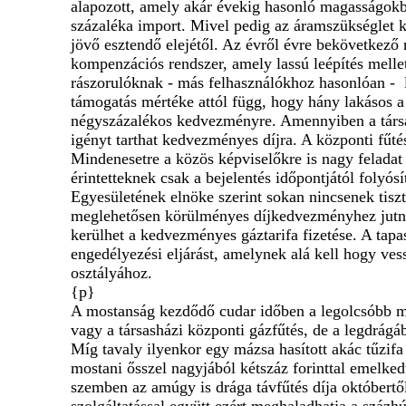
alapozott, amely akár évekig hasonló magasságokba
százaléka import. Mivel pedig az áramszükséglet kö
jövő esztendő elejétől. Az évről évre bekövetkez
kompenzációs rendszer, amely lassú leépítés melle
rászorulóknak - más felhasználókhoz hasonlóan - 
támogatás mértéke attól függ, hogy hány lakásos a
négyszázalékos kedvezményre. Amennyiben a társas
igényt tarthat kedvezményes díjra. A központi fűt
Mindenesetre a közös képviselőkre is nagy feladat 
érintetteknek csak a bejelentés időpontjától foly
Egyesületének elnöke szerint sokan nincsenek tis
meglehetősen körülményes díjkedvezményhez jutni.
kerülhet a kedvezményes gáztarifa fizetése. A tapa
engedélyezési eljárást, amelynek alá kell hogy ve
osztályához.
{p}
A mostanság kezdődő cudar időben a legolcsóbb mele
vagy a társasházi központi gázfűtés, de a legdrág
Míg tavaly ilyenkor egy mázsa hasított akác tűzifa 
mostani ősszel nagyjából kétszáz forinttal emelked
szemben az amúgy is drága távfűtés díja októbertő