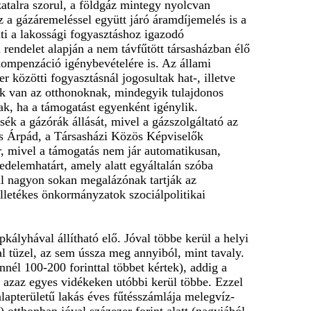
atalra szorul, a földgáz mintegy nyolcvan
z a gázáremeléssel együtt járó áramdíjemelés is a
i a lakossági fogyasztáshoz igazodó
rendelet alapján a nem távfűtött társasházban élő
ompenzáció igénybevételére is. Az állami
közötti fogyasztásnál jogosultak hat-, illetve
ük van az otthonoknak, mindegyik tulajdonos
k, ha a támogatást egyenként igénylik.
ék a gázórák állását, mivel a gázszolgáltató az
jes Árpád, a Társasházi Közös Képviselők
, mivel a támogatás nem jár automatikusan,
delemhatárt, amely alatt egyáltalán szóba
zül nagyon sokan megalázónak tartják az
lletékes önkormányzatok szociálpolitikai
ályhával állítható elő. Jóval többe kerül a helyi
l tüzel, az sem ússza meg annyiból, mint tavaly.
nnél 100-200 forinttal többet kértek), addig a
, azaz egyes vidékeken utóbbi kerül többe. Ezzel
lapterületű lakás éves fűtésszámlája melegvíz-