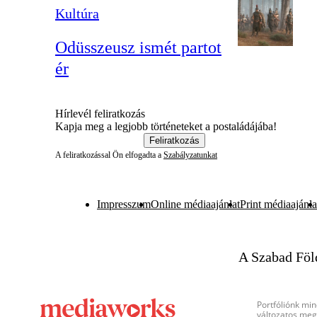
Kultúra
Odüsszeusz ismét partot
ér
Hírlevél feliratkozás
Kapja meg a legjobb történeteket a postaládájába!
Feliratkozás
A feliratkozással Ön elfogadta a
Szabályzatunkat
Impresszum
Online médiaajánlat
Print médiaajánla
A Szabad Föl
Portfóliónk min
változatos megj