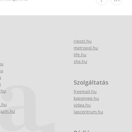
ripost.hu
metropol.hu
life.hu
she.hu
hu
hu
u
Szolgáltatás
u
.hu
freemail.hu
koponyeg.hu
z.hu
videa.hu
gazin.hu
lapcentrum.hu