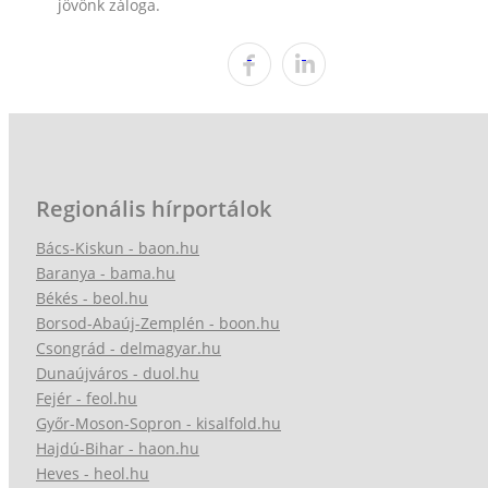
jövőnk záloga.
Regionális hírportálok
Bács-Kiskun - baon.hu
Baranya - bama.hu
Békés - beol.hu
Borsod-Abaúj-Zemplén - boon.hu
Csongrád - delmagyar.hu
Dunaújváros - duol.hu
Fejér - feol.hu
Győr-Moson-Sopron - kisalfold.hu
Hajdú-Bihar - haon.hu
Heves - heol.hu