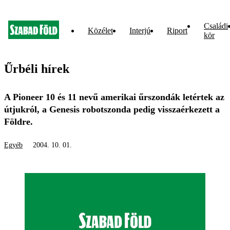
Családi
Közélet
Interjú
Riport
kör
Űrbéli hírek
A Pioneer 10 és 11 nevű amerikai űrszondák letértek az
útjukról, a Genesis robotszonda pedig visszaérkezett a
Földre.
Egyéb
2004. 10. 01.