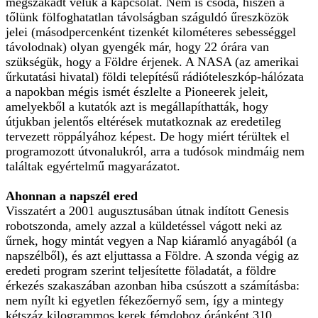
megszakadt velük a kapcsolat. Nem is csoda, hiszen a
tőlünk fölfoghatatlan távolságban száguldó űreszközök
jelei (másodpercenként tizenkét kilométeres sebességgel
távolodnak) olyan gyengék már, hogy 22 órára van
szükségük, hogy a Földre érjenek. A NASA (az amerikai
űrkutatási hivatal) földi telepítésű rádióteleszkóp-hálózata
a napokban mégis ismét észlelte a Pioneerek jeleit,
amelyekből a kutatók azt is megállapíthatták, hogy
útjukban jelentős eltérések mutatkoznak az eredetileg
tervezett röppályához képest. De hogy miért térültek el
programozott útvonalukról, arra a tudósok mindmáig nem
találtak egyértelmű magyarázatot.
Ahonnan a napszél ered
Visszatért a 2001 augusztusában útnak indított Genesis
robotszonda, amely azzal a küldetéssel vágott neki az
űrnek, hogy mintát vegyen a Nap kiáramló anyagából (a
napszélből), és azt eljuttassa a Földre. A szonda végig az
eredeti program szerint teljesítette föladatát, a földre
érkezés szakaszában azonban hiba csúszott a számításba:
nem nyílt ki egyetlen fékezőernyő sem, így a mintegy
kétszáz kilogrammos kerek fémdoboz óránként 310