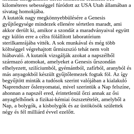
kilométeres sebességgel fúródott az USA Utah államában a
sivatag homokjába.
A kutatók nagy megkönnyebbülésére a Genesis
gyűjtőegysége mindezek ellenére sértetlen maradt, ami
akkor derült ki, amikor a szondát a maradványaival együtt
egy külön erre a célra fölállított laboratórium
sterilkamrájába vitték. A sok munkával és még több
költséggel végrehajtott űrmiszszió tehát nem volt
hiábavaló. A kutatók vizsgálják azokat a napszélből
származó atomokat, amelyeket a Genesis űrszondán
elhelyezett, szilíciumból, gyémántból, zafírból, aranyból és
más anyagokból készült gyűjtőlemezek fogtak föl. Az így
begyűjtött minták a tudósok szerint valójában a kialakuló
Naprendszer őslenyomatai, mivel szerintük a Nap felszíne,
ahonnan a napszél ered, érintetlenül őrzi annak az ősi
anyagfelhőnek a fizikai-kémiai öszszetételét, amelyből a
Nap, a bolygók, a kisbolygók és az üstökösök születtek
négy és fél milliárd évvel ezelőtt.