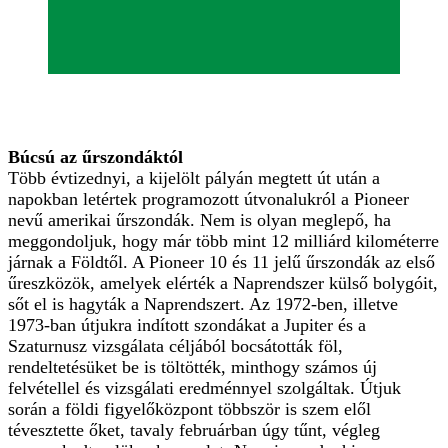
Búcsú az űrszondáktól
Több évtizednyi, a kijelölt pályán megtett út után a
napokban letértek programozott útvonalukról a Pioneer
nevű amerikai űrszondák. Nem is olyan meglepő, ha
meggondoljuk, hogy már több mint 12 milliárd kilométerre
járnak a Földtől. A Pioneer 10 és 11 jelű űrszondák az első
űreszközök, amelyek elérték a Naprendszer külső bolygóit,
sőt el is hagyták a Naprendszert. Az 1972-ben, illetve
1973-ban útjukra indított szondákat a Jupiter és a
Szaturnusz vizsgálata céljából bocsátották föl,
rendeltetésüket be is töltötték, minthogy számos új
felvétellel és vizsgálati eredménnyel szolgáltak. Útjuk
során a földi figyelőközpont többször is szem elől
tévesztette őket, tavaly februárban úgy tűnt, végleg