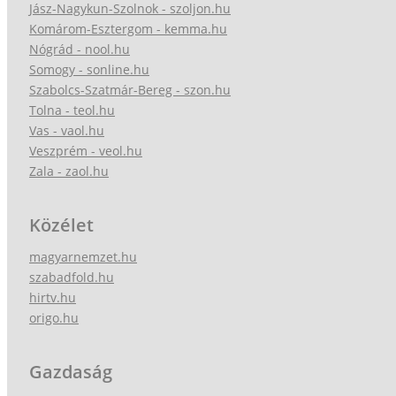
Jász-Nagykun-Szolnok - szoljon.hu
Komárom-Esztergom - kemma.hu
Nógrád - nool.hu
Somogy - sonline.hu
Szabolcs-Szatmár-Bereg - szon.hu
Tolna - teol.hu
Vas - vaol.hu
Veszprém - veol.hu
Zala - zaol.hu
Közélet
magyarnemzet.hu
szabadfold.hu
hirtv.hu
origo.hu
Gazdaság