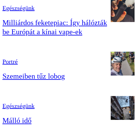
Egészségünk
Milliárdos feketepiac: Így hálózták
be Európát a kínai vape-ek
Portré
Szemeiben tűz lobog
Egészségünk
Málló idő