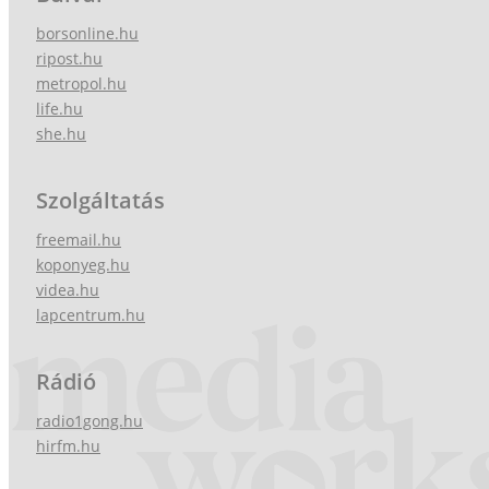
borsonline.hu
ripost.hu
metropol.hu
life.hu
she.hu
Szolgáltatás
freemail.hu
koponyeg.hu
videa.hu
lapcentrum.hu
Rádió
radio1gong.hu
hirfm.hu