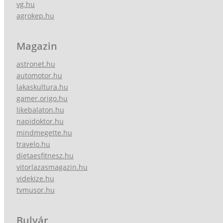
vg.hu
agrokep.hu
Magazin
astronet.hu
automotor.hu
lakaskultura.hu
gamer.origo.hu
likebalaton.hu
napidoktor.hu
mindmegette.hu
travelo.hu
dietaesfitnesz.hu
vitorlazasmagazin.hu
videkize.hu
tvmusor.hu
Bulvár