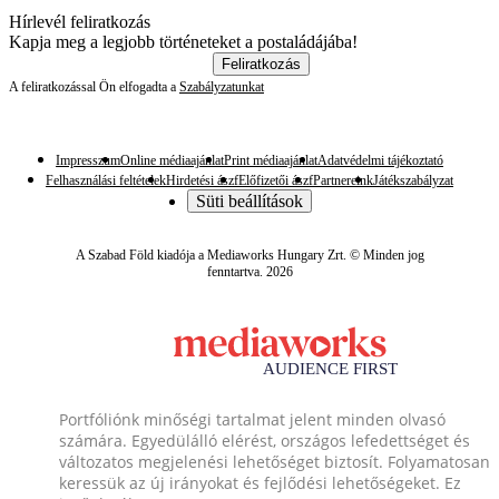
Hírlevél feliratkozás
Kapja meg a legjobb történeteket a postaládájába!
Feliratkozás
A feliratkozással Ön elfogadta a
Szabályzatunkat
Impresszum
Online médiaajánlat
Print médiaajánlat
Adatvédelmi tájékoztató
Felhasználási feltételek
Hirdetési ászf
Előfizetői ászf
Partnereink
Játékszabályzat
Süti beállítások
A Szabad Föld kiadója a Mediaworks Hungary Zrt. © Minden jog
fenntartva. 2026
Portfóliónk minőségi tartalmat jelent minden olvasó
számára. Egyedülálló elérést, országos lefedettséget és
változatos megjelenési lehetőséget biztosít. Folyamatosan
keressük az új irányokat és fejlődési lehetőségeket. Ez