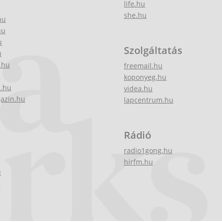
life.hu
she.hu
hu
hu
u
Szolgáltatás
u
.hu
freemail.hu
koponyeg.hu
z.hu
videa.hu
gazin.hu
lapcentrum.hu
Rádió
radio1gong.hu
hirfm.hu
u