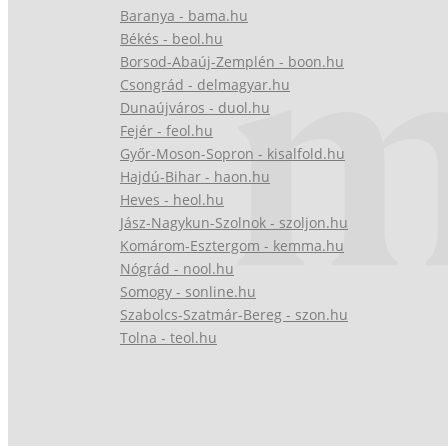
Baranya - bama.hu
Békés - beol.hu
Borsod-Abaúj-Zemplén - boon.hu
Csongrád - delmagyar.hu
Dunaújváros - duol.hu
Fejér - feol.hu
Győr-Moson-Sopron - kisalfold.hu
Hajdú-Bihar - haon.hu
Heves - heol.hu
Jász-Nagykun-Szolnok - szoljon.hu
Komárom-Esztergom - kemma.hu
Nógrád - nool.hu
Somogy - sonline.hu
Szabolcs-Szatmár-Bereg - szon.hu
Tolna - teol.hu