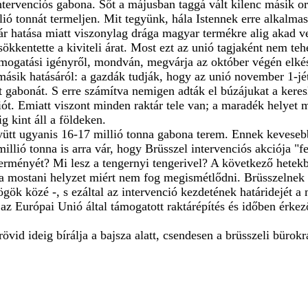
ntervenciós gabona. Sőt a májusban taggá vált kilenc másik o
llió tonnát termeljen. Mit tegyünk, hála Istennek erre alkalm
s ár hatása miatt viszonylag drága magyar termékre alig akad
ökkentette a kiviteli árat. Most ezt az unió tagjaként nem teh
mogatási igényről, mondván, megvárja az október végén elké
g másik hatásáról: a gazdák tudják, hogy az unió november 1-j
tt gabonát. S erre számítva nemigen adták el búzájukat a keres
ciót. Emiatt viszont minden raktár tele van; a maradék helyet 
ig kint áll a földeken.
gyütt ugyanis 16-17 millió tonna gabona terem. Ennek kevesebb
millió tonna is arra vár, hogy Brüsszel intervenciós akciója 
terményét? Mi lesz a tengernyi tengerivel? A következő hetekb
e a mostani helyzet miért nem fog megismétlődni. Brüsszelnek 
rögök közé -, s ezáltal az intervenció kezdetének határidejét 
 az Európai Unió által támogatott raktárépítés és időben érk
övid ideig bírálja a bajsza alatt, csendesen a brüsszeli bürokr