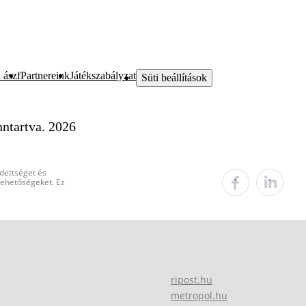
 ászf
Partnereink
Játékszabályzat
Süti beállítások
ntartva. 2026
edettséget és
 lehetőségeket. Ez
ripost.hu
metropol.hu