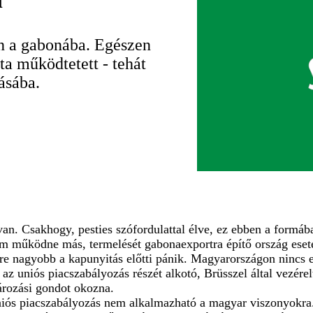
l
an a gabonába. Egészen
a működtetett - tehát
ásába.
n. Csakhogy, pesties szófordulattal élve, ez ebben a formáb
 működne más, termelését gabonaexportra építő ország eset
re nagyobb a kapunyitás előtti pánik. Magyarországon nincs e
z uniós piacszabályozás részét alkotó, Brüsszel által vezérelt
ározási gondot okozna.
 uniós piacszabályozás nem alkalmazható a magyar viszonyokra