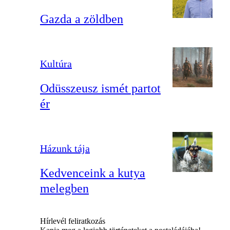
Gazda a zöldben
Kultúra
Odüsszeusz ismét partot
ér
Házunk tája
Kedvenceink a kutya
melegben
Hírlevél feliratkozás