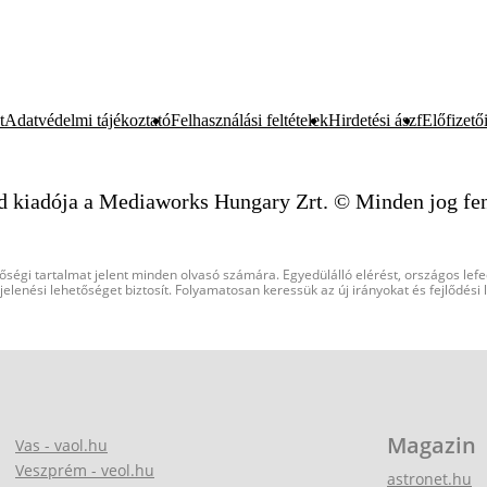
t
Adatvédelmi tájékoztató
Felhasználási feltételek
Hirdetési ászf
Előfizetői
d kiadója a Mediaworks Hungary Zrt. © Minden jog fen
őségi tartalmat jelent minden olvasó számára. Egyedülálló elérést, országos lef
elenési lehetőséget biztosít. Folyamatosan keressük az új irányokat és fejlődési
Magazin
Vas - vaol.hu
Veszprém - veol.hu
astronet.hu