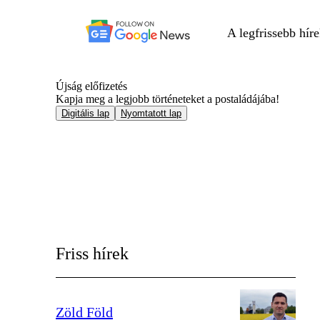
A legfrissebb hír
Újság előfizetés
Kapja meg a legjobb történeteket a postaládájába!
Digitális lap
Nyomtatott lap
Friss hírek
Zöld Föld