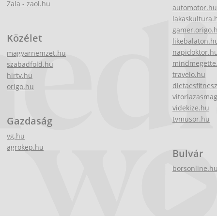
Zala - zaol.hu
automotor.hu
lakaskultura.
gamer.origo.
Közélet
likebalaton.h
napidoktor.h
magyarnemzet.hu
mindmegette
szabadfold.hu
travelo.hu
hirtv.hu
dietaesfitnes
origo.hu
vitorlazasma
videkize.hu
Gazdaság
tvmusor.hu
vg.hu
agrokep.hu
Bulvár
borsonline.h