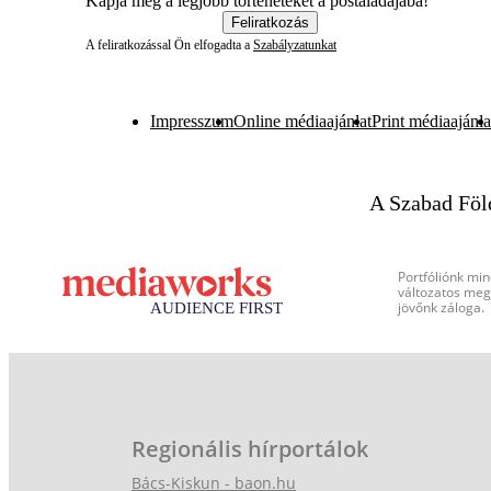
Kapja meg a legjobb történeteket a postaládájába!
Feliratkozás
A feliratkozással Ön elfogadta a
Szabályzatunkat
Impresszum
Online médiaajánlat
Print médiaajánla
A Szabad Föl
Portfóliónk min
változatos megj
jövőnk záloga.
Regionális hírportálok
Bács-Kiskun - baon.hu