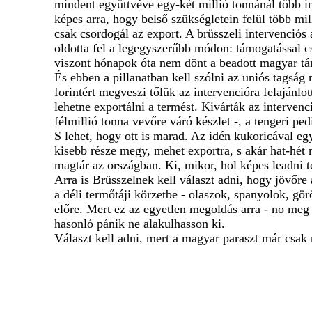
mindent együttvéve egy-két millió tonnánál több i
képes arra, hogy belső szükségletein felül több mi
csak csordogál az export. A brüsszeli intervenció
oldotta fel a legegyszerűbb módon: támogatással cs
viszont hónapok óta nem dönt a beadott magyar tá
És ebben a pillanatban kell szólni az uniós tagsá
forintért megveszi tőlük az intervencióra felajánlo
lehetne exportálni a termést. Kivárták az interven
félmillió tonna vevőre váró készlet -, a tengeri ped
S lehet, hogy ott is marad. Az idén kukoricával e
kisebb része megy, mehet exportra, s akár hat-hét 
magtár az országban. Ki, mikor, hol képes leadni 
Arra is Brüsszelnek kell választ adni, hogy jövőr
a déli termőtáji körzetbe - olaszok, spanyolok, gö
előre. Mert ez az egyetlen megoldás arra - no meg
hasonló pánik ne alakulhasson ki.
Választ kell adni, mert a magyar paraszt már csak r