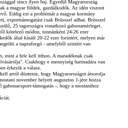
rszággal sincs ilyen baj. Egyedül Magyarország
asak a magyar földek, gazdálkodók. Az idén viszont
 vevő. Eddig ezt a problémát a magyar kormány
eti, exporttámogatást csak Brüsszel adhat. Brüsszel
szülő, 25 tagországra vonatkozó gabonamérleget.
étől kötelező módon, tonnánként 24-26 ezer
kedők által kínált 20-22 ezer forintért, melyen már
megtölti a napraforgó - amelyből szintén van
, mint a fele kell itthon. A maradéknak csak
"felvásárolja". Csakhogy e mennyiség harmadára van
en érkezik a válasz.
kell arról döntenie, hogy Magyarországot átsorolja
a mostani november helyett augusztus 1-jére hozza
ező gabonaexport-támogatás -, hogy a mostanihoz
áciát.