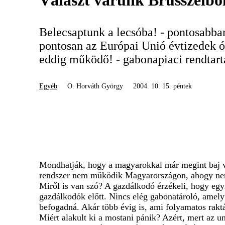
Választ várunk Brüsszelbő
Belecsaptunk a lecsóba! - pontosabb
pontosan az Európai Unió évtizedek ót
eddig működő! - gabonapiaci rendtart
Egyéb
O. Horváth György
2004. 10. 15. péntek
Mondhatják, hogy a magyarokkal már megint baj va
rendszer nem működik Magyarországon, ahogy nem
Miről is van szó? A gazdálkodó érzékeli, hogy egy
gazdálkodók előtt. Nincs elég gabonatároló, amely a
befogadná. Akár több évig is, ami folyamatos rakt
Miért alakult ki a mostani pánik? Azért, mert az