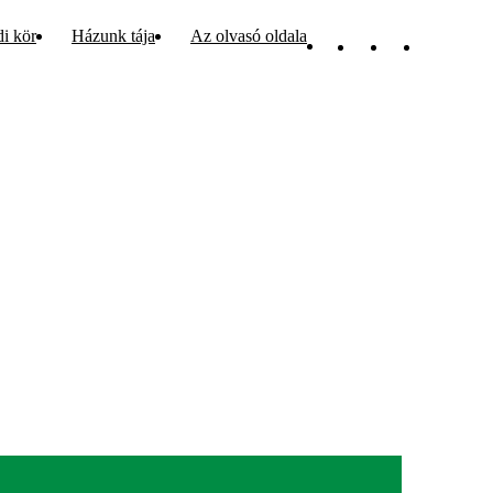
di kör
Házunk tája
Az olvasó oldala