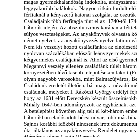
magas gyermekhalandóság indokolta, arányszáma nem
leggyakoribb halálokok. Nagyon ritkán fordult elő
férfiaknál a kényszerű katonai szolgálat az osztrák
Családjaink több férfitagja tűnt el az 1740-től 17
háborúk idején. Az abszolutizmus korában a féktel
súlyos veszteségeket. Az anyakönyvek olvasása köz
német nyelvet, az anyakönyvezés nyelve latinra vál
Nem kis veszélyt hozott családfánkra az elnőiese
nyolcvan százalékában először leánygyermekek szü
kétgyermekes családjainál is. Ahol az első gyermek
Megannyi veszély ellenére családfánk túlélt három
környezetében lévő kisebb településeken lakott (F
olyan nagyobb városokba, mint Balmazújváros, Be
Családunk eredetét illetően, bár maga a névadó més
családnak, melyeket I. Rákóczi György erdélyi fej
hogy az 1631 előtt Derecskén készült összeírásokb
Mihály 1647-ben adományozott az egyháznak, azt 
A betelepítést követően alig telt el két-három em
háborúkban eladósodott bécsi udvar, több más biha
Sajnos korábbi időkből nincsenek írott dokumentu
óta általános az anyakönyvezés. Rendelet ugyan vo
Mészáros János Gyula
(Derecske)