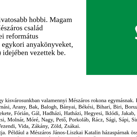
divatosabb hobbi. Magam
észáros család
ei református
z egykori anyakönyveket,
 idejében vezettek be.
ogy kisvárosunkban valamennyi Mészáros rokona egymásnak. 
lmási, Arany, Bak, Balogh, Bányai, Békési, Bihari, Biri, Boru
ekete, Fórián, Gál, Hadházi, Hatházi, Hegyesi, Iklódi, Jakab
i, Molnár, Móré, Nagy, Pető, Porkoláb, Rácz, Sági, Sápi, Sim
Vezendi, Vida, Zákány, Zöld, Zsákai.
atja. Például a Mészáros János-Liszkai Katalin házaspárnak ös