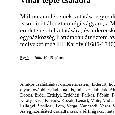
Vihar tépte családfa
Múltunk emlékeinek kutatása egyre 
is sok időt áldoztam régi vágyam, a M
eredetének felkutatására, és a derecsk
egyházközség irattárában átnéztem a
melyeket még III. Károly (1685-1740)
Egyéb
2004. 10. 15. péntek
Amikor családfánkat összerendeztem, kiderült, h
olyan további családoknak is, mint az alábbiak: A
Dobos, Erdei, Erdélyi, Erdőháti, Farkas, Fábián, F
Király, Kiss, Kovács, Kozák, Lénárt, Máté, Mohács
Szilágyi, Szőllősi, Tóth, Varga, Váncsodi, Veres, 
Az egyszerűsített családfa csak a férfi ágakat mut