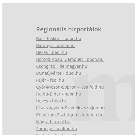
Regionális hírportálok
Bács-Kiskun - baon.hu
Baranya - bama.hu
Békés - beol.hu
Borsod-Abaúj-Zemplén - boon.hu
Csongrád - delmagyar.hu
Dunaújváros - duol.hu
Fejér - feol.hu
Győr-Moson-Sopron - kisalfold.hu
Hajdú-Bihar - haon.hu
Heves - heol.hu
Jász-Nagykun-Szolnok - szoljon.hu
Komárom-Esztergom - kemma.hu
Nógrád - nool.hu
Somogy - sonline.hu