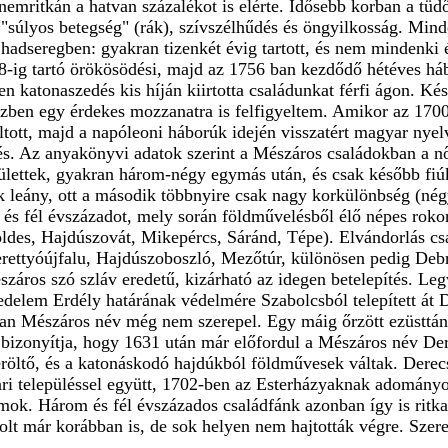
ritkán a hatvan százalékot is elérte. Idősebb korban a tüdő 
 "súlyos betegség" (rák), szívszélhűdés és öngyilkosság. Min
 hadseregben: gyakran tizenkét évig tartott, és nem mindenki 
48-ig tartó örökösödési, majd az 1756 ban kezdődő hétéves há
en katonaszedés kis híján kiirtotta családunkat férfi ágon. K
ben egy érdekes mozzanatra is felfigyeltem. Amikor az 1700-
tott, majd a napóleoni háborúk idején visszatért magyar nyel
dés. Az anyakönyvi adatok szerint a Mészáros családokban a n
lettek, gyakran három-négy egymás után, és csak később fiúk
 leány, ott a második többnyire csak nagy korkülönbség (négy-
 és fél évszázadot, mely során földművelésből élő népes rok
öldes, Hajdúszovát, Mikepércs, Sáránd, Tépe). Elvándorlás c
rettyóújfalu, Hajdúszoboszló, Mezőtúr, különösen pedig Deb
záros szó szláv eredetű, kizárható az idegen betelepítés. Le
edelem Erdély határának védelmére Szabolcsból telepített át D
an Mészáros név még nem szerepel. Egy máig őrzött ezüsttányé
bizonyítja, hogy 1631 után már előfordul a Mészáros név De
beröltő, és a katonáskodó hajdúkból földművesek váltak. Der
ri településsel együtt, 1702-ben az Esterházyaknak adományozt
mok. Három és fél évszázados családfánk azonban így is rit
lt már korábban is, de sok helyen nem hajtották végre. Szer