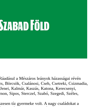
Ráadásul a Mészáros leányok házasságai révén
zs, Börcsök, Csalánosi, Cseh, Csetreki, Csizmadia,
, Jenei, Kalmár, Kaszás, Katona, Kerecsenyi,
on, Sipos, Sterczel, Szabó, Szegedi, Széles,
szesen tíz gyermeke volt. A nagy családokat a