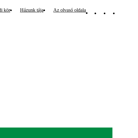
di kör
Házunk tája
Az olvasó oldala