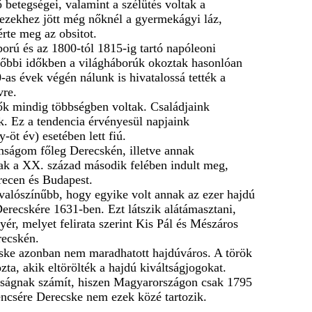
betegségei, valamint a szélütés voltak a
dezekhez jött még nőknél a gyermekágyi láz,
érte meg az obsitot.
ború és az 1800-tól 1815-ig tartó napóleoni
ésőbbi időkben a világháborúk okoztak hasonlóan
as évek végén nálunk is hivatalossá tették a
vre.
ők mindig többségben voltak. Családjaink
. Ez a tendencia érvényesül napjaink
öt év) esetében lett fiú.
onságom főleg Derecskén, illetve annak
sak a XX. század második felében indult meg,
recen és Budapest.
gvalószínűbb, hogy egyike volt annak az ezer hajdú
erecskére 1631-ben. Ezt látszik alátámasztani,
r, melyet felirata szerint Kis Pál és Mészáros
recskén.
ecske azonban nem maradhatott hajdúváros. A török
a, akik eltörölték a hajdú kiváltságjogokat.
kaságnak számít, hiszen Magyarországon csak 1795
encsére Derecske nem ezek közé tartozik.