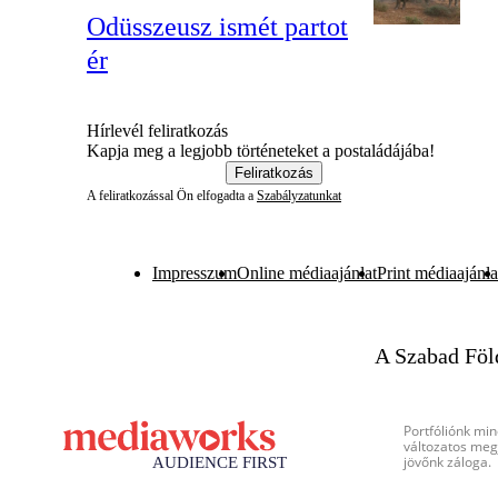
Odüsszeusz ismét partot
ér
Hírlevél feliratkozás
Kapja meg a legjobb történeteket a postaládájába!
Feliratkozás
A feliratkozással Ön elfogadta a
Szabályzatunkat
Impresszum
Online médiaajánlat
Print médiaajánla
A Szabad Föl
Portfóliónk min
változatos megj
jövőnk záloga.