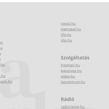
ripost.hu
metropol.hu
life.hu
she.hu
hu
hu
u
Szolgáltatás
u
.hu
freemail.hu
koponyeg.hu
z.hu
videa.hu
gazin.hu
lapcentrum.hu
Rádió
radio1gong.hu