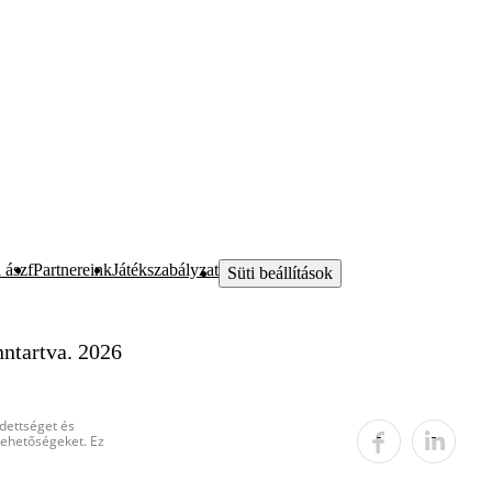
 ászf
Partnereink
Játékszabályzat
Süti beállítások
ntartva. 2026
edettséget és
 lehetőségeket. Ez