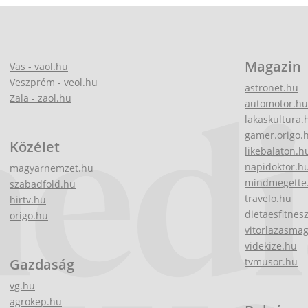
Magazin
Vas - vaol.hu
Veszprém - veol.hu
astronet.hu
Zala - zaol.hu
automotor.hu
lakaskultura.
gamer.origo.
Közélet
likebalaton.h
napidoktor.h
magyarnemzet.hu
mindmegette
szabadfold.hu
travelo.hu
hirtv.hu
dietaesfitnes
origo.hu
vitorlazasma
videkize.hu
Gazdaság
tvmusor.hu
vg.hu
agrokep.hu