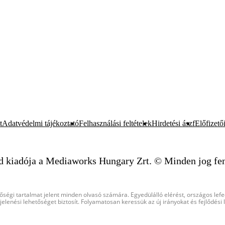
t
Adatvédelmi tájékoztató
Felhasználási feltételek
Hirdetési ászf
Előfizetői
d kiadója a Mediaworks Hungary Zrt. © Minden jog fen
őségi tartalmat jelent minden olvasó számára. Egyedülálló elérést, országos lef
elenési lehetőséget biztosít. Folyamatosan keressük az új irányokat és fejlődési