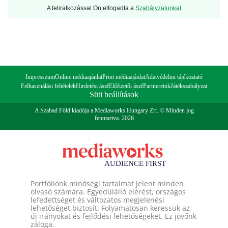
A feliratkozással Ön elfogadta a
Szabályzatunkat
Impresszum
Online médiaajánlat
Print médiaajánlat
Adatvédelmi tájékoztató
Felhasználási feltételek
Hirdetési ászf
Előfizetői ászf
Partnereink
Játékszabályzat
Süti beállítások
A Szabad Föld kiadója a Mediaworks Hungary Zrt. © Minden jog
fenntartva. 2026
Portfóliónk minőségi tartalmat jelent minden
olvasó számára. Egyedülálló elérést, országos
lefedettséget és változatos megjelenési
lehetőséget biztosít. Folyamatosan keressük az
új irányokat és fejlődési lehetőségeket. Ez jövőnk
záloga.