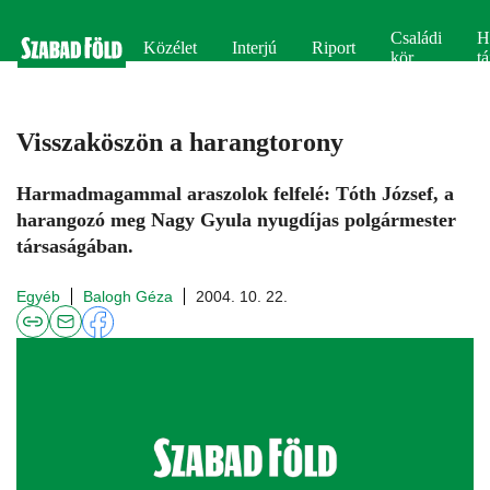
Családi
H
Közélet
Interjú
Riport
kör
tá
Visszaköszön a harangtorony
Harmadmagammal araszolok felfelé: Tóth József, a
harangozó meg Nagy Gyula nyugdíjas polgármester
társaságában.
Egyéb
Balogh Géza
2004. 10. 22.