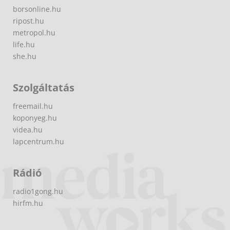
borsonline.hu
ripost.hu
metropol.hu
life.hu
she.hu
Szolgáltatás
freemail.hu
koponyeg.hu
videa.hu
lapcentrum.hu
Rádió
radio1gong.hu
hirfm.hu