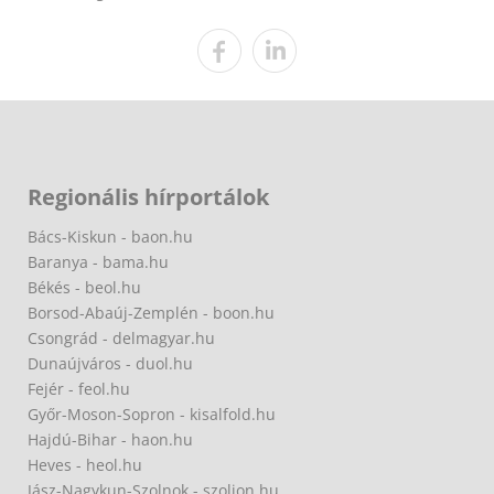
Regionális hírportálok
Bács-Kiskun - baon.hu
Baranya - bama.hu
Békés - beol.hu
Borsod-Abaúj-Zemplén - boon.hu
Csongrád - delmagyar.hu
Dunaújváros - duol.hu
Fejér - feol.hu
Győr-Moson-Sopron - kisalfold.hu
Hajdú-Bihar - haon.hu
Heves - heol.hu
Jász-Nagykun-Szolnok - szoljon.hu