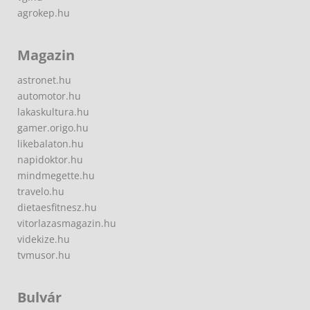
agrokep.hu
Magazin
astronet.hu
automotor.hu
lakaskultura.hu
gamer.origo.hu
likebalaton.hu
napidoktor.hu
mindmegette.hu
travelo.hu
dietaesfitnesz.hu
vitorlazasmagazin.hu
videkize.hu
tvmusor.hu
Bulvár