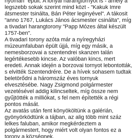
nyomán" épült. A lónyai harangtornyot is - amely a
legszebb sokak szerint mind közt - "Kakuk Imre
átsmester tsinálta, Bán Péter leginyével". A tákosit
"anno 1767, Lukács János ácsmester csinálta", míg
a tivadari harangtorony "Papp Mózes által készült
1757-ben".
A tivadari torony azóta már a nyíregyházi
múzeumfaluban épült újjá, míg egy másik, a
nemesborzovai a szentendrei skanzen talán
legértékesebb kincse. Az valóban kincs, mert
eredeti. Annak idején a borzovai tornyot lebontották,
s elvitték Szentendrére. De a hívek sohasem tudtak
beletörődni a háromszáz éves tornyuk
elvesztésébe. Nagy Zsigmond polgármester
vezetésével addig kilincseltek, míg össze nem
gyűjtötték a milliókat, s fel nem építették a régi
pontos mását.
Az avatás után fent könyököltünk a galérián,
gyönyörködtünk a tájban, az alig több mint száz
lelkes faluban, amikor megkérdeztem a
polgármestert, hogy miért volt olyan fontos ez a
torony a községnek.