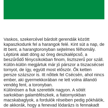
Vaskos, szekercével bárdolt gerendák között
kapaszkodunk fel a harangok felé. Kint süt a nap, de
itt bent, a harangtoronyban sejtelmes félhomály.
Léptünk alatt döng az öreg deszkalépcső, a
beszűrődő fénycsíkokban finom, lisztszerű por száll.
Külön-külön megjártuk már jó párszor a tiszacsécsei
tornyot, de így, együtt most először. Ők ketten
persze százszor is. Itt nőttek fel Csécsén, ahol nincs
ember, aki gyermekkorában ne lett volna állandó
vendég fent, a toronyban.
Különösen a fiuk szerették nagyon. A sötét
sarkokban galambfészkek, a fiatornyokban
macskabaglyok, a fordulók réseiben pedig pókhálók,
de akkorák, hogy a fenevad lódarázs is fennakadt