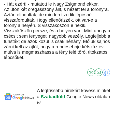
- Hát ezért! - mutatott le Nagy Zsigmond ekkor.
Az úton két öregasszony állt, s nézett fel a toronyra.
Aztán elindultak, de minden tizedik lépésnél
visszafordultak. Hogy ellenőrizzék, ott van-e a
torony a helyén. S visszaköszön-e nekik.
Visszaköszön persze, és a helyén van. Mint ahogy a
csécsit sem fenyegeti nagyobb veszély. Legfeljebb a
turisták; de azok közül is csak néhány. Előlük sajnos
zárni kell az ajtót, hogy a rendesebbje kétszáz év
múlva is megmászhassa a fény felé törő, titokzatos
lépcsőket.
A legfrissebb hírekért kövess minket
a
Szabadföld
Google News oldalán
is!