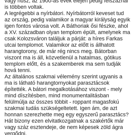
vagy húsz, az 1900-as évek elején pedig félszáznál
is többen voltak.
A legrégebbi a nyírbátori. Nyírbátorról keveset tud
az ország, pedig valamikor a magyar királyság egyik
igen fontos városa volt. A Báthoriak ősi fészke, ahol
a XV. században olyan templom épült, amelynek ma
csak Kolozsváron találjuk a párját: a híres Farkas
utcai templomot. Valamikor az előtt is állhatott
harangtorony, de már rég nincs meg. Bátorban
viszont ma is áll, közvetlenül a hatalmas, gótikus
templom előtt, és a szakemberek ma sem tudják
hová tenni.
Az általános szakmai vélemény szerint ugyanis a
ma is látható harangtornyokat parasztácsok
építették. A bátori megalkotásához viszont - mely
mind díszítésben, mind monumentalitásban
felülmúlja az összes többit - roppant magasfokú
szakmai tudás szükségeltetett. Igen ám, de azt
honnan szerezhette meg egy egyszerű parasztács?
Hát bizony ezen elvitatkozgatnak a szakértők már
vagy száz esztendeje, de nem képesek zöld ágra
vergődni.