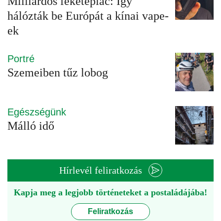
Milliárdos feketepiac: Így
hálózták be Európát a kínai vape-
ek
Portré
Szemeiben tűz lobog
Egészségünk
Málló idő
Hírlevél feliratkozás
Kapja meg a legjobb történeteket a postaládájába!
Feliratkozás