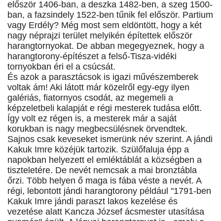
először 1406-ban, a deszka 1482-ben, a szeg 1500-
ban, a fazsindely 1522-ben tűnik fel először. Partium
vagy Erdély? Még most sem eldöntött, hogy a két
nagy néprajzi terület melyikén építettek először
harangtornyokat. De abban megegyeznek, hogy a
harangtorony-építészet a felső-Tisza-vidéki
tornyokban éri el a csúcsát.
És azok a parasztácsok is igazi művészemberek
voltak ám! Aki látott már közelről egy-egy ilyen
galériás, fiatornyos csodát, az megemeli a
képzeletbeli kalapját e régi mesterek tudása előtt.
Így volt ez régen is, a mesterek már a saját
korukban is nagy megbecsülésnek örvendtek.
Sajnos csak keveseket ismerünk név szerint. A jándi
Kakuk Imre közéjük tartozik. Szülőfaluja épp a
napokban helyezett el emléktáblát a községben a
tiszteletére. De nevét nemcsak a mai bronztábla
őrzi. Több helyen ő maga is fába véste a nevét. A
régi, lebontott jándi harangtorony például "1791-ben
Kakuk Imre jándi paraszt lakos kezelése és
vezetése alatt Kancza József ácsmester utasítása