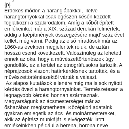
{p}
Érdekes módon a haranglábakkal, illetve
harangtornyokkal csak egészen későn kezdett
foglalkozni a szakirodalom. Amíg a kőből épített
emlékeinket már a XIX. század derekán felmérték,
addig a faépítmények összegzésére majd' száz évet
kellett még várni. Pedig az első híradások már az
1860-as években megjelentek róluk; de aztán
hosszú csend következett. Valószínűleg az lehetett
ennek az oka, hogy a művészettörténészek úgy
gondolták, ez a terület az etnográfusokra tartozik. A
néprajzosok viszont határkérdésnek tartották, és a
művészettörténészektől várták a választ.
Az alapos kutatások ellenére még ma is sok nyitott
kérdés övezi a harangtornyainkat. Természetesen a
legnagyobb kérdés: honnan származnak.
Magyarságunk az ácsmesterséget már az
őshazában megismerhette. Középkori adataink
gyakran emlegetik az ács- és molnármestereket,
akik az építész munkáját is elvégezték. Írott
emlékeinkben például a berena, borona neve