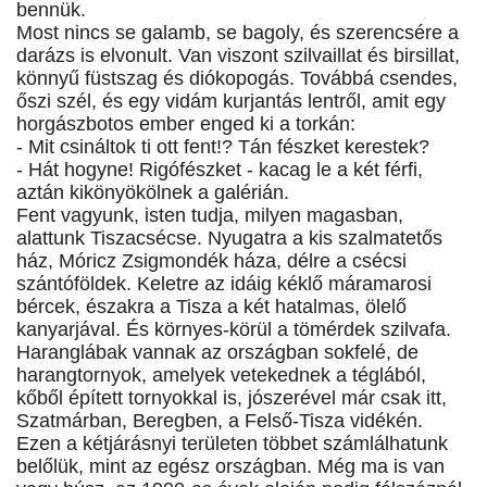
bennük.
Most nincs se galamb, se bagoly, és szerencsére a
darázs is elvonult. Van viszont szilvaillat és birsillat,
könnyű füstszag és diókopogás. Továbbá csendes,
őszi szél, és egy vidám kurjantás lentről, amit egy
horgászbotos ember enged ki a torkán:
- Mit csináltok ti ott fent!? Tán fészket kerestek?
- Hát hogyne! Rigófészket - kacag le a két férfi,
aztán kikönyökölnek a galérián.
Fent vagyunk, isten tudja, milyen magasban,
alattunk Tiszacsécse. Nyugatra a kis szalmatetős
ház, Móricz Zsigmondék háza, délre a csécsi
szántóföldek. Keletre az idáig kéklő máramarosi
bércek, északra a Tisza a két hatalmas, ölelő
kanyarjával. És környes-körül a tömérdek szilvafa.
Haranglábak vannak az országban sokfelé, de
harangtornyok, amelyek vetekednek a téglából,
kőből épített tornyokkal is, jószerével már csak itt,
Szatmárban, Beregben, a Felső-Tisza vidékén.
Ezen a kétjárásnyi területen többet számlálhatunk
belőlük, mint az egész országban. Még ma is van