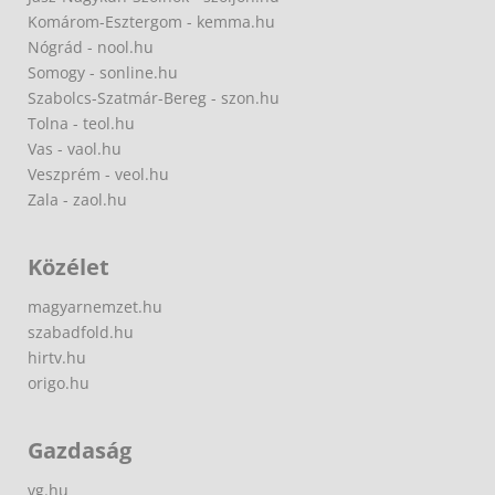
Komárom-Esztergom - kemma.hu
Nógrád - nool.hu
Somogy - sonline.hu
Szabolcs-Szatmár-Bereg - szon.hu
Tolna - teol.hu
Vas - vaol.hu
Veszprém - veol.hu
Zala - zaol.hu
Közélet
magyarnemzet.hu
szabadfold.hu
hirtv.hu
origo.hu
Gazdaság
vg.hu