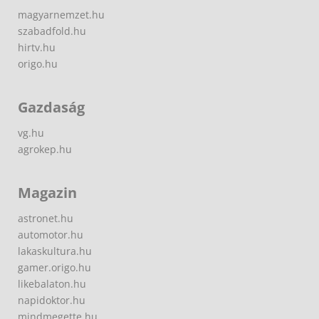
magyarnemzet.hu
szabadfold.hu
hirtv.hu
origo.hu
Gazdaság
vg.hu
agrokep.hu
Magazin
astronet.hu
automotor.hu
lakaskultura.hu
gamer.origo.hu
likebalaton.hu
napidoktor.hu
mindmegette.hu