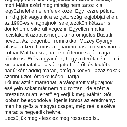
mert Málta azért még mindig nem tartozik a
legyőzhetetlen ellenfelek közé. Egy ikszre például
mindig jók vagyunk a szigetország legjobbjai ellen,
az 1990-es világbajnoki selejtezőkön kétszer is
döntetlenre sikerült végezni. Egyetlen máltai
focistaként azóta ismerjük a háromgólos Busuttil
nevét... Az idegenbeli remi akkor Mezey György
állásába került, most alighanem hasonló sors várna
Lothar Matthäusra, ha nem ő lenne saját maga
főnöke is. Erős a gyanúnk, hogy a derék német már
kirobbanthatatlan a válogatott éléről, és legfőbb
hadúrként addig marad, amíg a kedve - azaz sokak
szerint üzleti érdekeltsége - tartja.
Tőlünk aztán maradhat, a válogatott világbajnoki
esélyein sokat már nem tud rontani, de azért a
presztízs miatt lehetőleg verjük meg Máltát. Sőt,
jobban belegondolva, igenis fontos az eredmény:
mert ha győz a magyar csapat, még reális esélye
marad a negyedik helyre.
Becsüljük meg - lesz ez még rosszabb is...