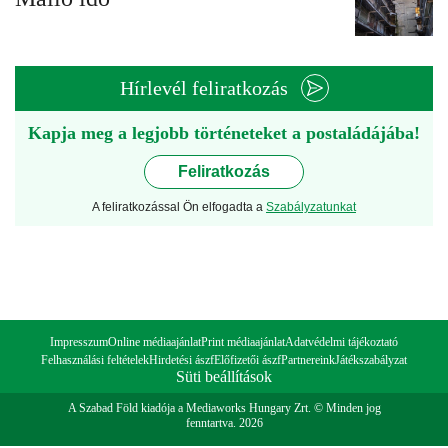
Hírlevél feliratkozás
Kapja meg a legjobb történeteket a postaládájába!
Feliratkozás
A feliratkozással Ön elfogadta a
Szabályzatunkat
Impresszum
Online médiaajánlat
Print médiaajánlat
Adatvédelmi tájékoztató
Felhasználási feltételek
Hirdetési ászf
Előfizetői ászf
Partnereink
Játékszabályzat
Süti beállítások
A Szabad Föld kiadója a Mediaworks Hungary Zrt. © Minden jog
fenntartva. 2026