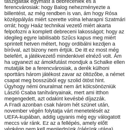
taszigálták egymást a debreceniek és a
ferencvárosiak: hogy Balog nehezményezte a
billentést, az még rendben is van, ám hogy Rósa
középpályás miért szerette volna leharapni Szatmári
orrát; hogy Haáz technikai vezető miért akarta
felpofozni a komplett debreceni lakosságot; hogy az
idegileg egyre labilisabb Szűcs kapus meg miért
sprintelt hetven métert, hogy ordibálni kezdjen a
bíróval, azt bizony nem értjük. De itt ez most még
belefért, a játékvezető mindenkivel elnéző volt. Ám
ha ugyanezt az ámokfutást mondjuk a Schalke ellen
mutatják be a ferencvárosiak, a derék külhoni
sporttárs három játékost zavar az öltözőbe, a német
csapat meg bosszúból egy szolid ötöst hint.
Úgyhogy némi önuralmat nem árt kölcsönözniük
László Csaba tanítványainak, mert ami itthon
megengedett, azt odakint kevésbé díjazzák.
A Fradi azonban csak három hét szünet után,
november végén folytatja várt menetelését az
UEFA-kupában, addig ugyanis még egy válogatott
meccs vár ránk. Ez az a fellépés, amely előtt
végképp nem kell megijednünk (ráérünk utána),