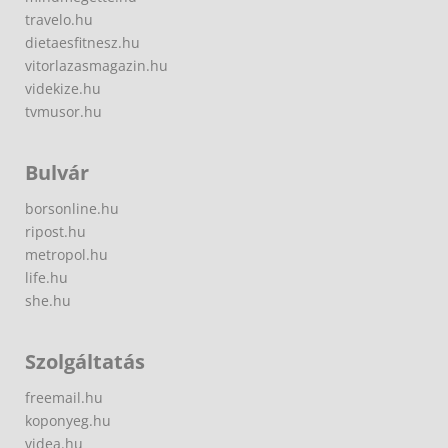
travelo.hu
dietaesfitnesz.hu
vitorlazasmagazin.hu
videkize.hu
tvmusor.hu
Bulvár
borsonline.hu
ripost.hu
metropol.hu
life.hu
she.hu
Szolgáltatás
freemail.hu
koponyeg.hu
videa.hu