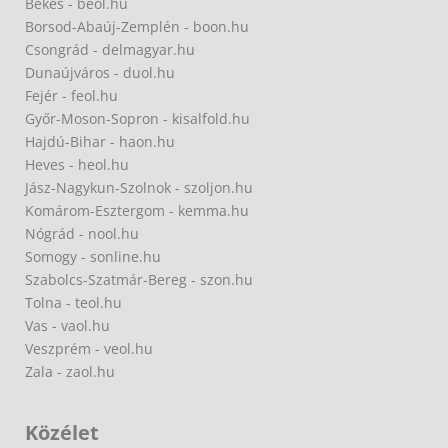
Békés - beol.hu
Borsod-Abaúj-Zemplén - boon.hu
Csongrád - delmagyar.hu
Dunaújváros - duol.hu
Fejér - feol.hu
Győr-Moson-Sopron - kisalfold.hu
Hajdú-Bihar - haon.hu
Heves - heol.hu
Jász-Nagykun-Szolnok - szoljon.hu
Komárom-Esztergom - kemma.hu
Nógrád - nool.hu
Somogy - sonline.hu
Szabolcs-Szatmár-Bereg - szon.hu
Tolna - teol.hu
Vas - vaol.hu
Veszprém - veol.hu
Zala - zaol.hu
Közélet