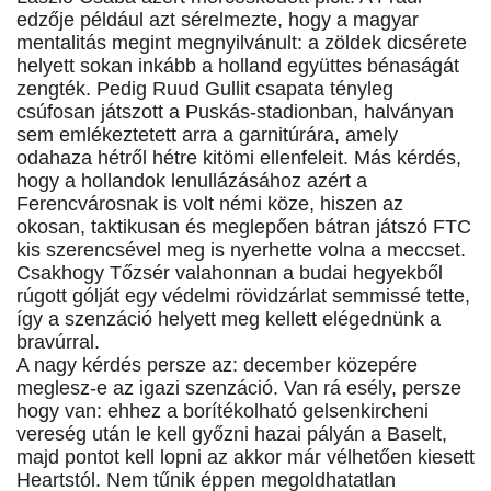
edzője például azt sérelmezte, hogy a magyar
mentalitás megint megnyilvánult: a zöldek dicsérete
helyett sokan inkább a holland együttes bénaságát
zengték. Pedig Ruud Gullit csapata tényleg
csúfosan játszott a Puskás-stadionban, halványan
sem emlékeztetett arra a garnitúrára, amely
odahaza hétről hétre kitömi ellenfeleit. Más kérdés,
hogy a hollandok lenullázásához azért a
Ferencvárosnak is volt némi köze, hiszen az
okosan, taktikusan és meglepően bátran játszó FTC
kis szerencsével meg is nyerhette volna a meccset.
Csakhogy Tőzsér valahonnan a budai hegyekből
rúgott gólját egy védelmi rövidzárlat semmissé tette,
így a szenzáció helyett meg kellett elégednünk a
bravúrral.
A nagy kérdés persze az: december közepére
meglesz-e az igazi szenzáció. Van rá esély, persze
hogy van: ehhez a borítékolható gelsenkircheni
vereség után le kell győzni hazai pályán a Baselt,
majd pontot kell lopni az akkor már vélhetően kiesett
Heartstól. Nem tűnik éppen megoldhatatlan