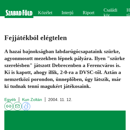
Családi
H
Közélet
Interjú
Riport
kör
tá
Fejjátékból elégtelen
A hazai bajnokságban labdarúgócsapataink szürke,
agyonmosott mezekben lépnek pályára. Ilyen "szürke
szerelésben" játszott Debrecenben a Ferencváros is.
Ki is kapott, ahogy illik, 2-0-ra a DVSC-től. Aztán a
nemzetközi porondon, ünneplőben, úgy látszik, már
ki tudnak tenni magukért játékosaink.
Egyéb
Kun Zoltán
2004. 11. 12.