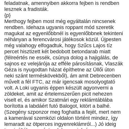
feladatnak, amennyiben akkorra fejben is rendben
lesznek a fradisták.
{p}
Merthogy fejben most még egyáltalán nincsenek
rendben. Idehaza ugyanis roppant mód szeretik
magukat az egyenlőbbnél is egyenlőbbnek tekinteni
néhányan a ferencvárosi játékosok közül. Újpesten
még valahogy elfogadtuk, hogy Szűcs Lajos tíz
percet hisztizett két bedobott betondarab miatt
(félreértés ne essék, csúnya dolog a hajigálás, de
sajnos ez velejárója az efféle párosításnak, Vlaszák
Géza is nyugodtan házat építhetne az Üllői úton
neki szánt terméskövekből), ám amit Debrecenben
művelt a fél FTC, az már igencsak mosolyogtató
volt. A Loki ugyanis éppen készült agyonverni a
zöldeket, amit az értelemszerűen picit nehezen
viselt el, és amikor Szatmári egy reklámtáblába
borította a labdáért futó Balogot, kitört a balhé.
(Szegény szponzor meg foghatta a fejét, mert nem
a kamerával szemközi oldalon történt mindez, így
lemaradt az ötperces ingyenreklámról...) Jó ideig