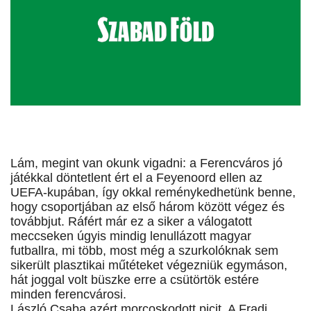
Lám, megint van okunk vigadni: a Ferencváros jó
játékkal döntetlent ért el a Feyenoord ellen az
UEFA-kupában, így okkal reménykedhetünk benne,
hogy csoportjában az első három között végez és
továbbjut. Ráfért már ez a siker a válogatott
meccseken úgyis mindig lenullázott magyar
futballra, mi több, most még a szurkolóknak sem
sikerült plasztikai műtéteket végezniük egymáson,
hát joggal volt büszke erre a csütörtök estére
minden ferencvárosi.
László Csaba azért morcoskodott picit. A Fradi