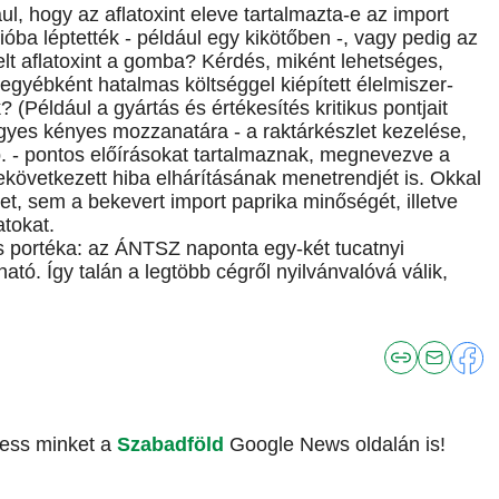
, hogy az aflatoxint eleve tartalmazta-e az import
ióba léptették - például egy kikötőben -, vagy pedig az
melt aflatoxint a gomba? Kérdés, miként lehetséges,
gyébként hatalmas költséggel kiépített élelmiszer-
(Például a gyártás és értékesítés kritikus pontjait
yes kényes mozzanatára - a raktárkészlet kezelése,
 - pontos előírásokat tartalmaznak, megnevezve a
ekövetkezett hiba elhárításának menetrendjét is. Okkal
ket, sem a bekevert import paprika minőségét, illetve
tokat.
 portéka: az ÁNTSZ naponta egy-két tucatnyi
tó. Így talán a legtöbb cégről nyilvánvalóvá válik,
vess minket a
Szabadföld
Google News oldalán is!