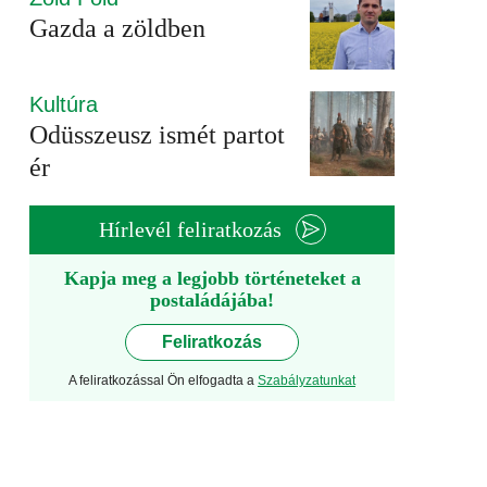
Gazda a zöldben
Kultúra
Odüsszeusz ismét partot
ér
Hírlevél feliratkozás
Kapja meg a legjobb történeteket a
postaládájába!
Feliratkozás
A feliratkozással Ön elfogadta a
Szabályzatunkat