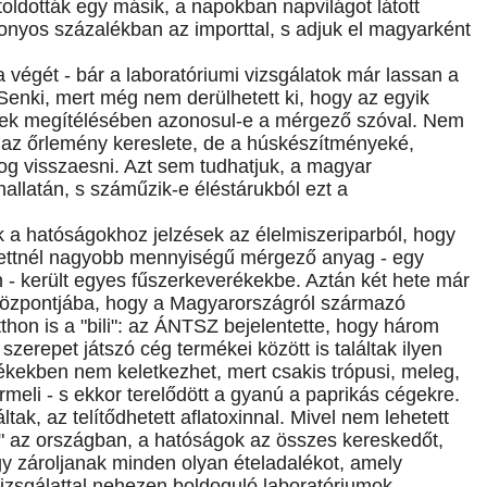
toldották egy másik, a napokban napvilágot látott
zonyos százalékban az importtal, s adjuk el magyarként
a végét - bár a laboratóriumi vizsgálatok már lassan a
enki, mert még nem derülhetett ki, hogy az egyik
diek megítélésében azonosul-e a mérgező szóval. Nem
 az őrlemény kereslete, de a húskészítményeké,
og visszaesni. Azt sem tudhatjuk, a magyar
allatán, s száműzik-e éléstárukból ezt a
k a hatóságokhoz jelzések az élelmiszeriparból, hogy
ettnél nagyobb mennyiségű mérgező anyag - egy
n - került egyes fűszerkeverékekbe. Aztán két hete már
ó központjába, hogy a Magyarországról származó
itthon is a "bili": az ÁNTSZ bejelentette, hogy három
erepet játszó cég termékei között is találtak ilyen
ékekben nem keletkezhet, mert csakis trópusi, meleg,
eli - s ekkor terelődött a gyanú a paprikás cégekre.
tak, az telítődhetett aflatoxinnal. Mivel nem lehetett
ét" az országban, a hatóságok az összes kereskedőt,
gy zároljanak minden olyan ételadalékot, amely
vizsgálattal nehezen boldoguló laboratóriumok