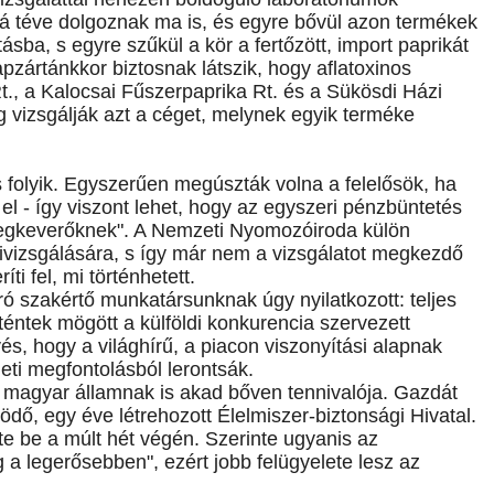
pá téve dolgoznak ma is, és egyre bővül azon termékek
sba, s egyre szűkül a kör a fertőzött, import paprikát
pzártánkkor biztosnak látszik, hogy aflatoxinos
t., a Kalocsai Fűszerpaprika Rt. és a Sükösdi Házi
ég vizsgálják azt a céget, melynek egyik terméke
folyik. Egyszerűen megúszták volna a felelősök, ha
el - így viszont lehet, hogy az egyszeri pénzbüntetés
méregkeverőknek". A Nemzeti Nyomozóiroda külön
ivizsgálására, s így már nem a vizsgálatot megkezdő
i fel, mi történhetett.
szakértő munkatársunknak úgy nyilatkozott: teljes
éntek mögött a külföldi konkurencia szervezett
s, hogy a világhírű, a piacon viszonyítási alapnak
eti megfontolásból lerontsák.
a magyar államnak is akad bőven tennivalója. Gazdát
ödő, egy éve létrehozott Élelmiszer-biztonsági Hivatal.
te be a múlt hét végén. Szerinte ugyanis az
 a legerősebben", ezért jobb felügyelete lesz az