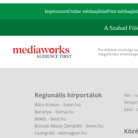
Impresszum
Online médiaajánlat
Print médiaajánl
A Szabad Föl
Portfóliónk minőségi ta
megjelenési lehetőséget
Regionális hírportálok
Vas - v
Veszpr
Bács-Kiskun - baon.hu
Zala - 
Baranya - bama.hu
Békés - beol.hu
Borsod-Abaúj-Zemplén - boon.hu
Közé
Csongrád - delmagyar.hu