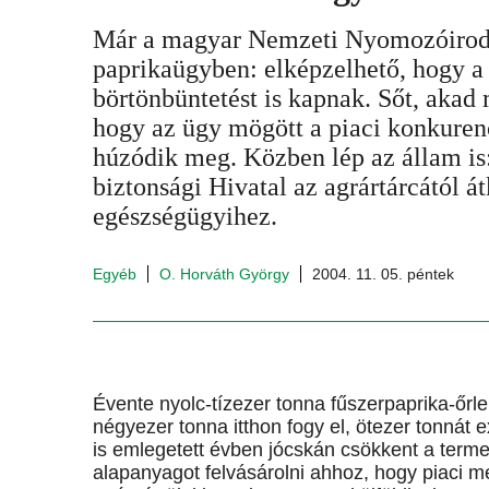
Már a magyar Nemzeti Nyomozóiroda
paprikaügyben: elképzelhető, hogy a 
börtönbüntetést is kapnak. Sőt, akad
hogy az ügy mögött a piaci konkurenc
húzódik meg. Közben lép az állam is:
biztonsági Hivatal az agrártárcától át
egészségügyihez.
Egyéb
O. Horváth György
2004. 11. 05. péntek
Évente nyolc-tízezer tonna fűszerpaprika-őrle
négyezer tonna itthon fogy el, ötezer tonnát
is emlegetett évben jócskán csökkent a terme
alapanyagot felvásárolni ahhoz, hogy piaci me