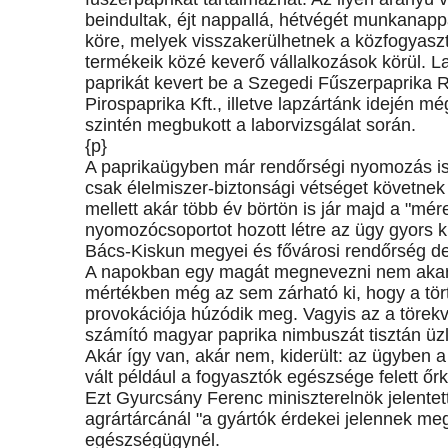
beindultak, éjt nappallá, hétvégét munkanap
köre, melyek visszakerülhetnek a közfogyasztá
termékeik közé keverő vállalkozások körül. La
paprikát kevert be a Szegedi Fűszerpaprika R
Pirospaprika Kft., illetve lapzártánk idején m
szintén megbukott a laborvizsgálat során.
{p}
A paprikaügyben már rendőrségi nyomozás is 
csak élelmiszer-biztonsági vétséget követnek 
mellett akár több év börtön is jár majd a "
nyomozócsoportot hozott létre az ügy gyors k
Bács-Kiskun megyei és fővárosi rendőrség derít
A napokban egy magát megnevezni nem akaró 
mértékben még az sem zárható ki, hogy a tört
provokációja húzódik meg. Vagyis az a törekvé
számító magyar paprika nimbuszát tisztán üzl
Akár így van, akár nem, kiderült: az ügyben 
vált például a fogyasztók egészsége felett őrk
Ezt Gyurcsány Ferenc miniszterelnök jelentet
agrártárcánál "a gyártók érdekei jelennek meg
egészségügynél.