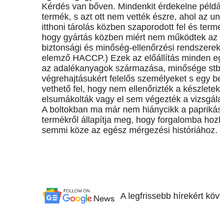
Kérdés van bőven. Mindenkit érdekelne például
termék, s azt ott nem vették észre, ahol az un
itthoni tárolás közben szaporodott fel és ter
hogy gyártás közben miért nem működtek az e
biztonsági és minőség-ellenőrzési rendszerek? 
elemző HACCP.) Ezek az előállítás minden eg
az adalékanyagok származása, minősége stb.
végrehajtásukért felelős személyeket s egy b
vethető fel, hogy nem ellenőrizték a készlete
elsumákolták vagy el sem végezték a vizsgála
A boltokban ma már nem hiánycikk a paprikás
termékről állapítja meg, hogy forgalomba hozha
semmi köze az egész mérgezési históriához.
A legfrissebb hírekért kö