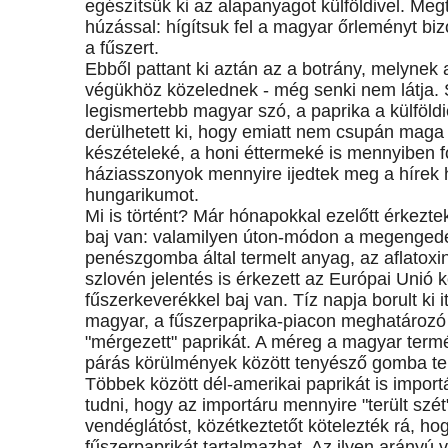
egészítsük ki az alapanyagot külföldivel. Meg
húzással: hígítsuk fel a magyar őrleményt bi
a fűszert.
Ebből pattant ki aztán az a botrány, melynek 
végükhöz közelednek - még senki nem látja. S
legismertebb magyar szó, a paprika a külföl
derülhetett ki, hogy emiatt nem csupán maga
készételeké, a honi éttermeké is mennyiben f
háziasszonyok mennyire ijedtek meg a hírek h
hungarikumot.
Mi is történt? Már hónapokkal ezelőtt érkezte
baj van: valamilyen úton-módon a megenged
penészgomba által termelt anyag, az aflatoxi
szlovén jelentés is érkezett az Európai Uni
fűszerkeverékkel baj van. Tíz napja borult ki 
magyar, a fűszerpaprika-piacon meghatározó sz
"mérgezett" paprikát. A méreg a magyar term
párás körülmények között tenyésző gomba term
Többek között dél-amerikai paprikát is importál
tudni, hogy az importáru mennyire "terült sz
vendéglátóst, közétkeztetőt kötelezték rá, ho
fűszerpaprikát tartalmazhat. Az ilyen arányú 