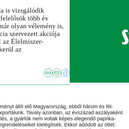
 is vizsgálódik
felelősök több év
 már olyan vélemény is,
ia szervezett akciója
 az Élelmiszer-
kerül az
ményt állít elő Magyarország, ebből három és fél-
 exportálunk. Tavaly azonban, az évszázad aszályaként
lés, a gyártók nem voltak képes elegendő paprika-
grendeléseiket kielégítsék. Ekkor adódott az ötlet: