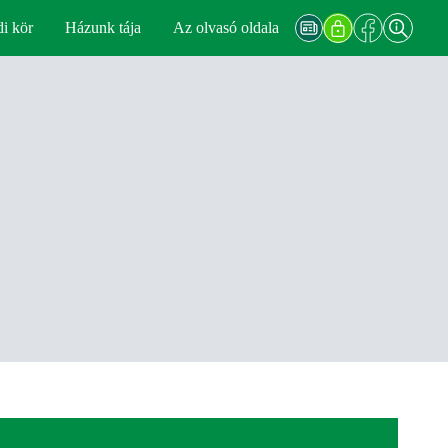
di kör
Házunk tája
Az olvasó oldala