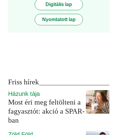
Digitális lap
Nyomtatott lap
Friss hírek
Házunk tája
Most éri meg feltölteni a
fagyasztót: akció a SPAR-
ban
Zöld Föld