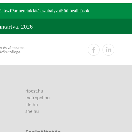
ői ászf
Partnereink
Játékszabályzat
Süti beállítások
ntartva. 2026
t és változatos
övőnk záloga.
ripost.hu
metropol.hu
life.hu
she.hu