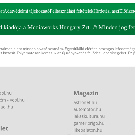
at
Adatvédelmi tájékoztató
Felhasználási feltételek
Hirdetési ászf
Előfizet
d kiadója a Mediaworks Hungary Zrt. © Minden jog fen
rtalmat jelent minden olvasó számára. Egyedülálló elérést, országos lefedettsége
 biztosít. Folyamatosan keressük az új irányokat és fejlődési lehetőségeket. Ez j
Magazin
aol.hu
ém - veol.hu
astronet.hu
zaol.hu
automotor.hu
lakaskultura.hu
gamer.origo.hu
let
likebalaton.hu