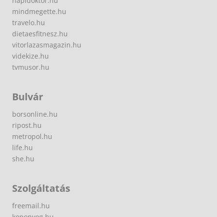
napidoktor.hu
mindmegette.hu
travelo.hu
dietaesfitnesz.hu
vitorlazasmagazin.hu
videkize.hu
tvmusor.hu
Bulvár
borsonline.hu
ripost.hu
metropol.hu
life.hu
she.hu
Szolgáltatás
freemail.hu
koponyeg.hu