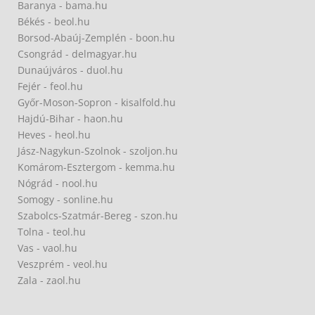
Baranya - bama.hu
Békés - beol.hu
Borsod-Abaúj-Zemplén - boon.hu
Csongrád - delmagyar.hu
Dunaújváros - duol.hu
Fejér - feol.hu
Győr-Moson-Sopron - kisalfold.hu
Hajdú-Bihar - haon.hu
Heves - heol.hu
Jász-Nagykun-Szolnok - szoljon.hu
Komárom-Esztergom - kemma.hu
Nógrád - nool.hu
Somogy - sonline.hu
Szabolcs-Szatmár-Bereg - szon.hu
Tolna - teol.hu
Vas - vaol.hu
Veszprém - veol.hu
Zala - zaol.hu