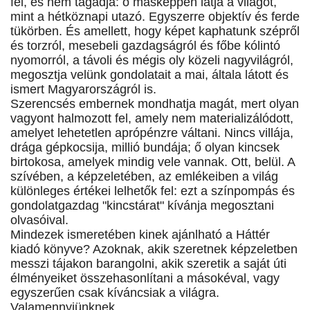
fel, és nem tagadja: ő másképpen látja a világot,
mint a hétköznapi utazó. Egyszerre objektív és ferde
tükörben. És amellett, hogy képet kaphatunk szépről
és torzról, mesebeli gazdagságról és főbe kólintó
nyomorról, a távoli és mégis oly közeli nagyvilágról,
megosztja velünk gondolatait a mai, általa látott és
ismert Magyarországról is.
Szerencsés embernek mondhatja magát, mert olyan
vagyont halmozott fel, amely nem materializálódott,
amelyet lehetetlen aprópénzre váltani. Nincs villája,
drága gépkocsija, millió bundája; ő olyan kincsek
birtokosa, amelyek mindig vele vannak. Ott, belül. A
szívében, a képzeletében, az emlékeiben a világ
különleges értékei lelhetők fel: ezt a színpompás és
gondolatgazdag "kincstárat" kívánja megosztani
olvasóival.
Mindezek ismeretében kinek ajánlható a Háttér
kiadó könyve? Azoknak, akik szeretnek képzeletben
messzi tájakon barangolni, akik szeretik a saját úti
élményeiket összehasonlítani a másokéval, vagy
egyszerűen csak kíváncsiak a világra.
Valamennyiünknek.