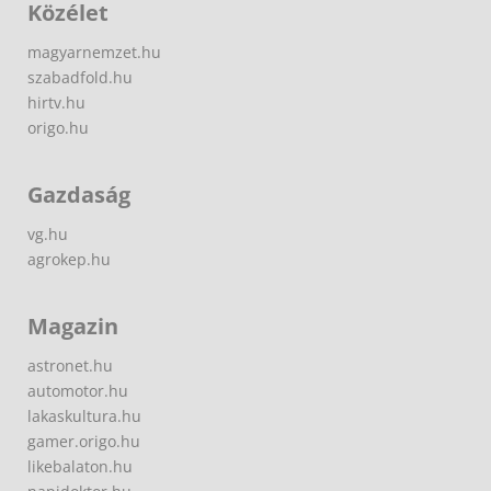
Közélet
magyarnemzet.hu
szabadfold.hu
hirtv.hu
origo.hu
Gazdaság
vg.hu
agrokep.hu
Magazin
astronet.hu
automotor.hu
lakaskultura.hu
gamer.origo.hu
likebalaton.hu