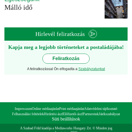
Málló idő
Hírlevél feliratkozás
Kapja meg a legjobb történeteket a postaládájába!
Feliratkozás
A feliratkozással Ön elfogadta a
Szabályzatunkat
Impresszum
Online médiaajánlat
Print médiaajánlat
Adatvédelmi tájékoztató
Felhasználási feltételek
Hirdetési ászf
Előfizetői ászf
Partnereink
Játékszabályzat
Süti beállítások
A Szabad Föld kiadója a Mediaworks Hungary Zrt. © Minden jog