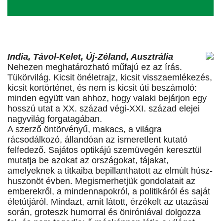
India, Távol-Kelet, Új-Zéland, Ausztrália
Nehezen meghatározható műfajú ez az írás.
Tükörvilág. Kicsit önéletrajz, kicsit visszaemlékezés,
kicsit kortörténet, és nem is kicsit úti beszámoló:
minden együtt van ahhoz, hogy valaki bejárjon egy
hosszú utat a XX. század végi-XXI. század elejei
nagyvilág forgatagában.
A szerző öntörvényű, makacs, a világra
rácsodálkozó, állandóan az ismeretlent kutató
felfedező. Sajátos optikájú szemüvegén keresztül
mutatja be azokat az országokat, tájakat,
amelyeknek a titkaiba bepillanthatott az elmúlt húsz-
huszonöt évben. Megismerhetjük gondolatait az
emberekről, a mindennapokról, a politikáról és saját
életútjáról. Mindazt, amit látott, érzékelt az utazásai
során, groteszk humorral és öniróniával dolgozza