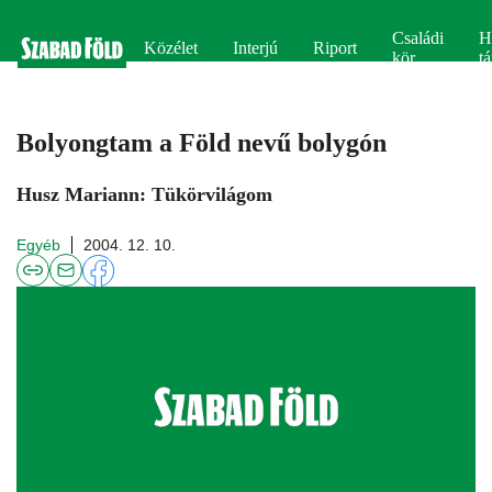
Családi
H
Közélet
Interjú
Riport
kör
tá
Bolyongtam a Föld nevű bolygón
Husz Mariann: Tükörvilágom
Egyéb
2004. 12. 10.