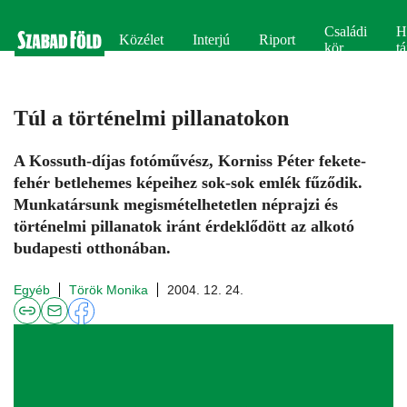
Családi
H
Közélet
Interjú
Riport
kör
tá
Túl a történelmi pillanatokon
A Kossuth-díjas fotóművész, Korniss Péter fekete-
fehér betlehemes képeihez sok-sok emlék fűződik.
Munkatársunk megismételhetetlen néprajzi és
történelmi pillanatok iránt érdeklődött az alkotó
budapesti otthonában.
Egyéb
Török Monika
2004. 12. 24.