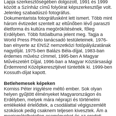
Lapja szerkesztőségében dolgozott, 1991 és 1999
között a Színház című folyóirat képszerkesztője volt.
Jelenleg szabadúszó fotográfus.
Dokumentarista fotográfusként lett ismert. Több mint
három évtizedet szentelt az eltűnőben lévő paraszti
életforma és kultúra megörökítésének, főleg
Erdélyben. Több fotóalbuma jelent meg. Tagja a
World Press Photo tanácsadó testületeinek. 1976-
ban elnyerte az ENSZ nemzetközi fotópályázatának
nagydíját. 1975-ben Balázs Béla-díjjal, 1983-ban
érdemes művész címmel, 1995-ben A Magyar
Művészetért Díjjal, 1996-ban a Magyar Köztársasági
Érdemrend Középkeresztjével tüntették ki. 1999-ben
Kossuth-díjat kapott.
Betlehemesek képeken
Korniss Péter irigylésre méltó ember. Sok olyan
helyen gyűjtött élményeket Magyarországon és
Erdélyben, melyek mára néprajzi és történelmi
emlékekké érlelődtek, a csodálattal végigszemlélt
szokások pedig csaknem teljesen kivesztek. Ám a