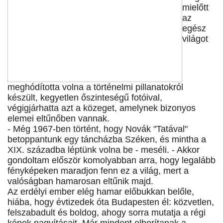
mielőtt
az
egész
világot
meghódította volna a történelmi pillanatokról
készült, kegyetlen őszinteségű fotóival,
végigjárhatta azt a közeget, amelynek bizonyos
elemei eltűnőben vannak.
- Még 1967-ben történt, hogy Novák "Tatával"
betoppantunk egy táncházba Széken, és mintha a
XIX. századba léptünk volna be - meséli. - Akkor
gondoltam először komolyabban arra, hogy legalább
fényképeken maradjon fenn ez a világ, mert a
valóságban hamarosan eltűnik majd.
Az erdélyi ember elég hamar előbukkan belőle,
hiába, hogy évtizedek óta Budapesten él: közvetlen,
felszabadult és boldog, ahogy sorra mutatja a régi