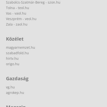
Szabolcs-Szatmár-Bereg - szon.hu
Tolna - teol.hu
Vas - vaol.hu
Veszprém - veol.hu
Zala - zaol.hu
Közélet
magyarnemzet.hu
szabadfold.hu
hirtv.hu
origo.hu
Gazdaság
vg.hu
agrokep.hu