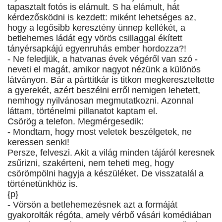
tapasztalt fotós is elámult. S ha elámult, hát
kérdezősködni is kezdett: miként lehetséges az,
hogy a legősibb keresztény ünnep kellékét, a
betlehemes ládát egy vörös csillaggal ékített
tányérsapkájú egyenruhás ember hordozza?!
- Ne feledjük, a hatvanas évek végéről van szó -
neveti el magát, amikor nagyot nézünk a különös
látványon. Bár a párttitkár is titkon megkereszteltette
a gyerekét, azért beszélni erről nemigen lehetett,
nemhogy nyilvánosan megmutatkozni. Azonnal
láttam, történelmi pillanatot kaptam el.
Csörög a telefon. Megmérgesedik:
- Mondtam, hogy most veletek beszélgetek, ne
keressen senki!
Persze, felveszi. Akit a világ minden tájáról keresnek
zsűrizni, szakérteni, nem teheti meg, hogy
csörömpölni hagyja a készüléket. De visszatalál a
történetünkhöz is.
{p}
- Vörsön a betlehemezésnek azt a formáját
gyakorolták régóta, amely vérbő vásári komédiában