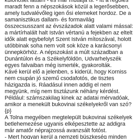
különöset láttam - és már mutatja is. - Itt a regölés
maradt fenn a népszokások közül a legerősebben,
amely tudvalévőleg igen ősi elemeket hordoz. De a
samanisztikus dallam- és formavilág
összecsusszant az évszázadok alatt valami mással:
a mártírhalált halt István vértanú a fejekben az eltelt
idők alatt egybefolyt Szent István mítoszával, holott
utóbbinak soha nem volt sok köze a karácsonyi
ünnepkörhöz. A népszokást a múlt században a
Dunántúlon és a Székelyföldön, Udvarhelyszék
egyes falvaiban még ismerték, gyakorolták.
Kávé kerül elő a jelenben, s kiderül, hogy Korniss
nem csupán jó szemű csodafotós, de tisztes
házigazda is. Ráadásul innen addig el nem
megyünk, míg nem tisztázunk néhány kérdést.
Például: számszakilag kinek az adatai mérvadóak,
amikor a menekült bukovinai székelyekről van szó?
{p}
A Tolna megyében megtelepült bukovinai székelyek
betlehemezése ugyanis elképesztette az addigra
már amatőr néprajzossá avanzsált fotóst.
- Mert hogyan kerül a nemzeti büszkeség minden