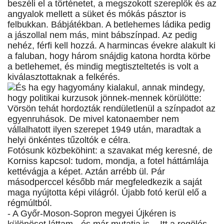
beszéli el a történetet, a megszokott szereplők és az
angyalok mellett a süket és mókás pásztor is
felbukkan. Bábjátékban. A betlehemes ládika pedig
a jászollal nem más, mint bábszínpad. Az pedig
nehéz, férfi kell hozzá. A harmincas évekre alakult ki
a faluban, hogy három snájdig katona hordta körbe
a betlehemet, és mindig megtiszteltetés is volt a
kiválasztottaknak a felkérés.
És ha egy hagyomány kialakul, annak mindegy,
hogy politikai kurzusok jönnek-mennek körülötte:
Vörsön tehát hordozták rendületlenül a színpadot az
egyenruhások. De mivel katonaember nem
vállalhatott ilyen szerepet 1949 után, maradtak a
helyi önkéntes tűzoltók e célra.
Fotósunk közbeköhint: a szavakat még keresné, de
Korniss kapcsol: tudom, mondja, a fotel háttámlája
kettévágja a képet. Aztán arrébb ül. Pár
másodperccel később már megfeledkezik a saját
maga nyújtotta képi világról. Újabb fotó kerül elő a
régmúltból.
- A Győr-Moson-Sopron megyei Újkéren is