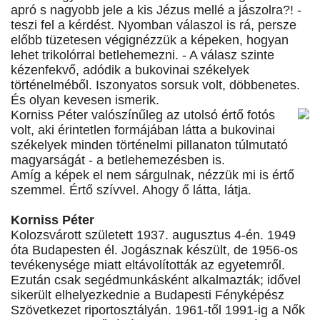
apró s nagyobb jele a kis Jézus mellé a jászolra?! -
teszi fel a kérdést. Nyomban válaszol is rá, persze
előbb tüzetesen végignézzük a képeken, hogyan
lehet trikolórral betlehemezni. - A válasz szinte
kézenfekvő, adódik a bukovinai székelyek
történelméből. Iszonyatos sorsuk volt, döbbenetes.
És olyan kevesen ismerik.
Korniss Péter valószínűleg az utolsó értő fotós
volt, aki érintetlen formájában látta a bukovinai
székelyek minden történelmi pillanaton túlmutató
magyarságát - a betlehemezésben is.
Amíg a képek el nem sárgulnak, nézzük mi is értő
szemmel. Értő szívvel. Ahogy ő látta, látja.
Korniss Péter
Kolozsvárott született 1937. augusztus 4-én. 1949
óta Budapesten él. Jogásznak készült, de 1956-os
tevékenysége miatt eltávolították az egyetemről.
Ezután csak segédmunkásként alkalmazták; idővel
sikerült elhelyezkednie a Budapesti Fényképész
Szövetkezet riportosztályán. 1961-től 1991-ig a Nők