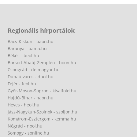
Regionális hírportálok
Bács-Kiskun - baon.hu
Baranya - bama.hu
Békés - beol.hu
Borsod-Abaúj-Zemplén - boon.hu
Csongrád - delmagyar.hu
Dunaújváros - duol.hu
Fejér - feol.hu
Győr-Moson-Sopron - kisalfold.hu
Hajdú-Bihar - haon.hu
Heves - heol.hu
Jász-Nagykun-Szolnok - szoljon.hu
Komárom-Esztergom - kemma.hu
Nógrád - nool.hu
Somogy - sonline.hu