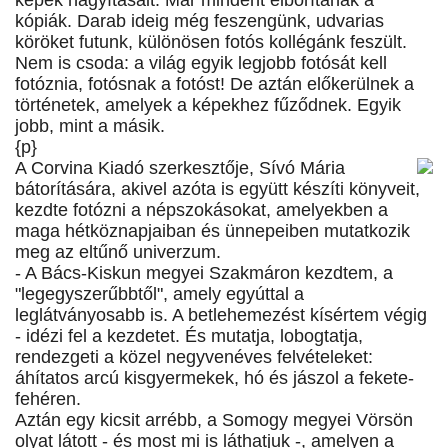
képek nagyításait. Már mindent elborítanak a
kópiák. Darab ideig még feszengünk, udvarias
köröket futunk, különösen fotós kollégánk feszült.
Nem is csoda: a világ egyik legjobb fotósát kell
fotóznia, fotósnak a fotóst! De aztán előkerülnek a
történetek, amelyek a képekhez fűződnek. Egyik
jobb, mint a másik.
{p}
A Corvina Kiadó szerkesztője, Sívó Mária
bátorítására, akivel azóta is együtt készíti könyveit,
kezdte fotózni a népszokásokat, amelyekben a
maga hétköznapjaiban és ünnepeiben mutatkozik
meg az eltűnő univerzum.
- A Bács-Kiskun megyei Szakmáron kezdtem, a
"legegyszerűbbtől", amely egyúttal a
leglátványosabb is. A betlehemezést kísértem végig
- idézi fel a kezdetet. És mutatja, lobogtatja,
rendezgeti a közel negyvenéves felvételeket:
áhítatos arcú kisgyermekek, hó és jászol a fekete-
fehéren.
Aztán egy kicsit arrébb, a Somogy megyei Vörsön
olyat látott - és most mi is láthatjuk -, amelyen a