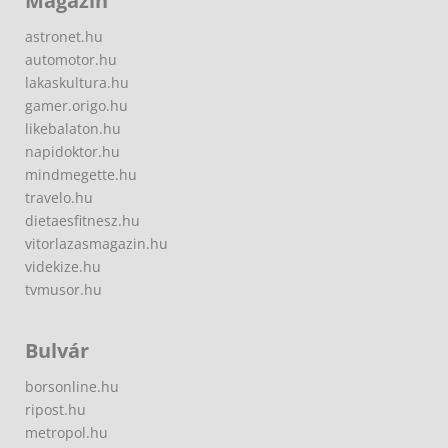
Magazin
astronet.hu
automotor.hu
lakaskultura.hu
gamer.origo.hu
likebalaton.hu
napidoktor.hu
mindmegette.hu
travelo.hu
dietaesfitnesz.hu
vitorlazasmagazin.hu
videkize.hu
tvmusor.hu
Bulvár
borsonline.hu
ripost.hu
metropol.hu