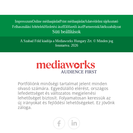
Impresszum
Online médiaajánlat
Print médiaajánlat
Adatvédelmi tájékoztató
Felhasználási feltételek
Hirdetési ászf
Előfizetői ászf
Partnereink
Játékszabályzat
Süti beállítások
A Szabad Föld kiadója a Mediaworks Hungary Zrt. © Minden jog
fenntartva. 2026
Portfóliónk minőségi tartalmat jelent minden
olvasó számára. Egyedülálló elérést, országos
lefedettséget és változatos megjelenési
lehetőséget biztosít. Folyamatosan keressük az
új irányokat és fejlődési lehetőségeket. Ez jövőnk
záloga.