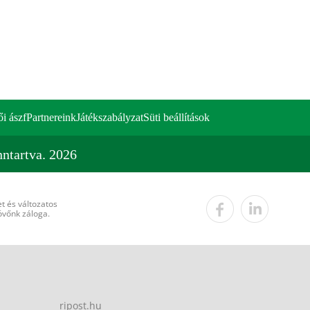
ői ászf
Partnereink
Játékszabályzat
Süti beállítások
ntartva. 2026
t és változatos
övőnk záloga.
ripost.hu