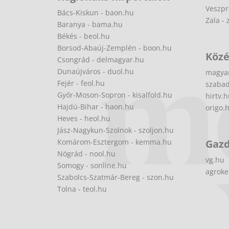
Veszpr
Bács-Kiskun - baon.hu
Zala - 
Baranya - bama.hu
Békés - beol.hu
Borsod-Abaúj-Zemplén - boon.hu
Közé
Csongrád - delmagyar.hu
Dunaújváros - duol.hu
magya
Fejér - feol.hu
szabad
Győr-Moson-Sopron - kisalfold.hu
hirtv.
Hajdú-Bihar - haon.hu
origo.
Heves - heol.hu
Jász-Nagykun-Szolnok - szoljon.hu
Komárom-Esztergom - kemma.hu
Gaz
Nógrád - nool.hu
vg.hu
Somogy - sonline.hu
agroke
Szabolcs-Szatmár-Bereg - szon.hu
Tolna - teol.hu