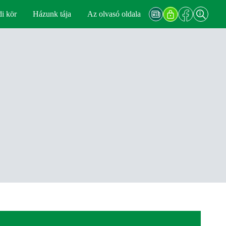
di kör
Házunk tája
Az olvasó oldala