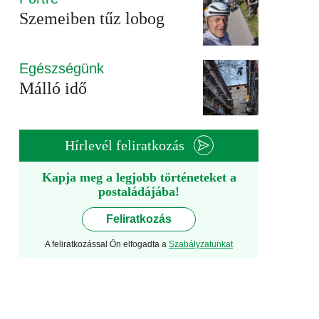
Szemeiben tűz lobog
Egészségünk
Málló idő
Hírlevél feliratkozás
Kapja meg a legjobb történeteket a
postaládájába!
Feliratkozás
A feliratkozással Ön elfogadta a
Szabályzatunkat