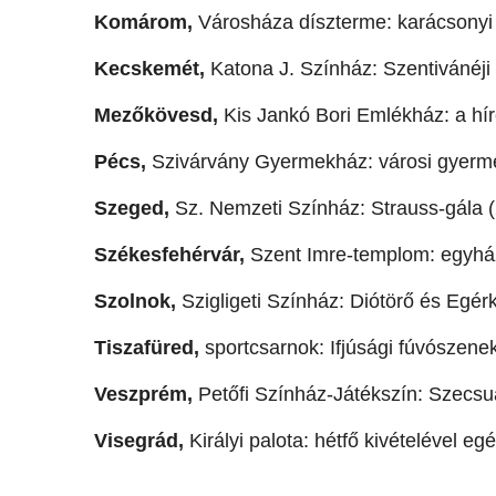
Komárom,
Városháza díszterme: karácsonyi 
Kecskemét,
Katona J. Színház: Szentivánéji
Mezőkövesd,
Kis Jankó Bori Emlékház: a híre
Pécs,
Szivárvány Gyermekház: városi gyerme
Szeged,
Sz. Nemzeti Színház: Strauss-gála (2
Székesfehérvár,
Szent Imre-templom: egyház
Szolnok,
Szigligeti Színház: Diótörő és Egérk
Tiszafüred,
sportcsarnok: Ifjúsági fúvószenek
Veszprém,
Petőfi Színház-Játékszín: Szecsuán
Visegrád,
Királyi palota: hétfő kivételével eg