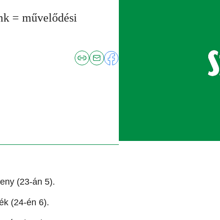
mk = művelődési
eny (23-án 5).
ék (24-én 6).