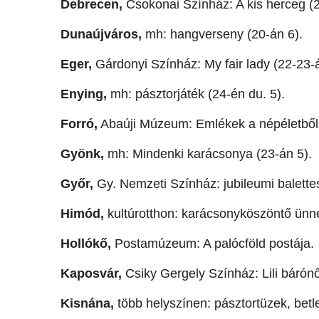
Debrecen,
Csokonai Színház: A kis herceg (2
Dunaújváros,
mh: hangverseny (20-án 6).
Eger,
Gárdonyi Színház: My fair lady (22-23-á
Enying,
mh: pásztorjáték (24-én du. 5).
Forró,
Abaúji Múzeum: Emlékek a népéletből
Gyönk,
mh: Mindenki karácsonya (23-án 5).
Győr,
Gy. Nemzeti Színház: jubileumi balettes
Himód,
kultúrotthon: karácsonyköszöntő ünn
Hollókő,
Postamúzeum: A palócföld postája.
Kaposvár,
Csiky Gergely Színház: Lili bárónő
Kisnána,
több helyszínen: pásztortüzek, betl