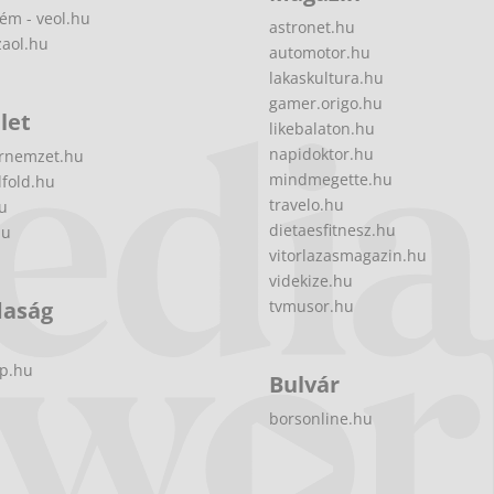
ém - veol.hu
astronet.hu
zaol.hu
automotor.hu
lakaskultura.hu
gamer.origo.hu
let
likebalaton.hu
napidoktor.hu
rnemzet.hu
mindmegette.hu
fold.hu
travelo.hu
hu
dietaesfitnesz.hu
hu
vitorlazasmagazin.hu
videkize.hu
daság
tvmusor.hu
p.hu
Bulvár
borsonline.hu