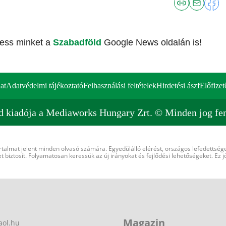
vess minket a
Szabadföld
Google News oldalán is!
at
Adatvédelmi tájékoztató
Felhasználási feltételek
Hirdetési ászf
Előfizet
d kiadója a Mediaworks Hungary Zrt. © Minden jog fen
rtalmat jelent minden olvasó számára. Egyedülálló elérést, országos lefedettsége
 biztosít. Folyamatosan keressük az új irányokat és fejlődési lehetőségeket. Ez j
Magazin
aol.hu