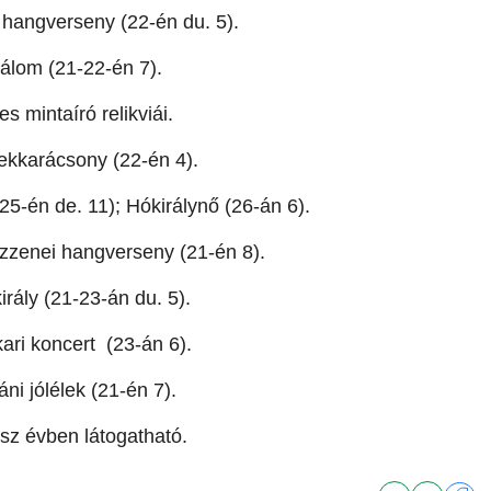
hangverseny (22-én du. 5).
 álom (21-22-én 7).
s mintaíró relikviái.
kkarácsony (22-én 4).
5-én de. 11); Hókirálynő (26-án 6).
zenei hangverseny (21-én 8).
irály (21-23-án du. 5).
ari koncert (23-án 6).
i jólélek (21-én 7).
ész évben látogatható.