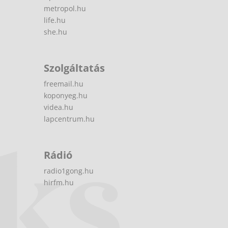
metropol.hu
life.hu
she.hu
Szolgáltatás
freemail.hu
koponyeg.hu
videa.hu
lapcentrum.hu
Rádió
radio1gong.hu
hirfm.hu