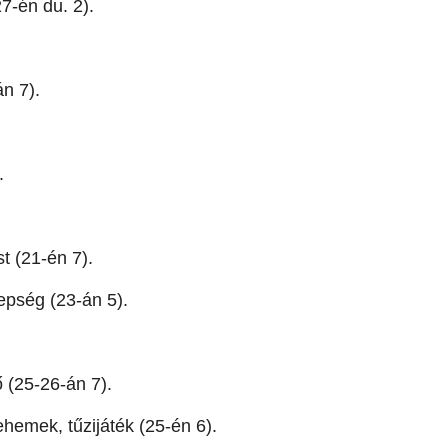
7-én du. 2).
n 7).
.
t (21-én 7).
epség (23-án 5).
 (25-26-án 7).
ehemek, tűzijáték (25-én 6).