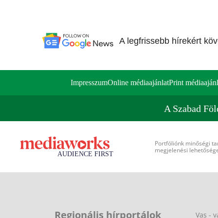
A legfrissebb hírekért kö
Impresszum
Online médiaajánlat
Print médiaajánl
A Szabad Föl
Portfóliónk minőségi ta
megjelenési lehetőséget
Regionális hírportálok
Vas - v