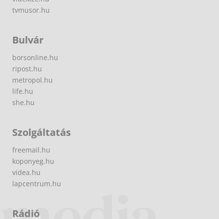
tvmusor.hu
Bulvár
borsonline.hu
ripost.hu
metropol.hu
life.hu
she.hu
Szolgáltatás
freemail.hu
koponyeg.hu
videa.hu
lapcentrum.hu
Rádió