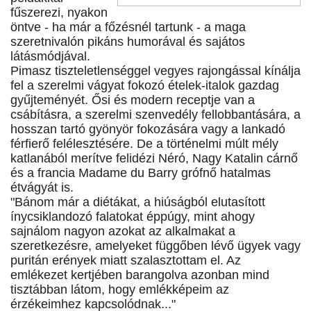
fűszerezi, nyakon
öntve - ha már a főzésnél tartunk - a maga
szeretnivalón pikáns humorával és sajátos
látásmódjával.
Pimasz tiszteletlenséggel vegyes rajongással kínálja
fel a szerelmi vágyat fokozó ételek-italok gazdag
gyűjteményét. Ősi és modern receptje van a
csábításra, a szerelmi szenvedély fellobbantására, a
hosszan tartó gyönyör fokozására vagy a lankadó
férfierő felélesztésére. De a történelmi múlt mély
katlanából merítve felidézi Néró, Nagy Katalin cárnő
és a francia Madame du Barry grófnő hatalmas
étvágyát is.
"Bánom már a diétákat, a hiúságból elutasított
ínycsiklandozó falatokat éppúgy, mint ahogy
sajnálom nagyon azokat az alkalmakat a
szeretkezésre, amelyeket függőben lévő ügyek vagy
puritán erények miatt szalasztottam el. Az
emlékezet kertjében barangolva azonban mind
tisztábban látom, hogy emlékképeim az
érzékeimhez kapcsolódnak..."