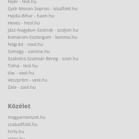
Fejér - feol.hu
Győr-Moson-Sopron - kisalfold.hu
Hajdú-Bihar - haon.hu
Heves - heol.hu
Jász-Nagykun-Szolnok - szoljon.hu
Komárom-Esztergom - kemma.hu
Nógrád - nool.hu
Somogy - sonline.hu
Szabolcs-Szatmár-Bereg - szon.hu
Tolna - teol.hu
Vas - vaol.hu
Veszprém - veol.hu
Zala - zaol.hu
Közélet
magyarnemzet.hu
szabadfold.hu
hirtv.hu
origo.hu