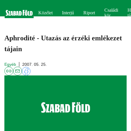
Családi
H
Közélet
Interjú
Riport
kör
tá
Aphrodité - Utazás az érzéki emlékezet
tájain
Egyéb
2007. 05. 25.