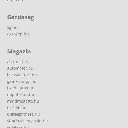
Gazdaság
vg.hu
agrokep.hu
Magazin
astronet.hu
automotor.hu
lakaskultura.hu
gamer.origo.hu
likebalaton.hu
napidoktor.hu
mindmegette.hu
travelo.hu
dietaesfitnesz.hu
vitorlazasmagazin.hu
videkize.hu