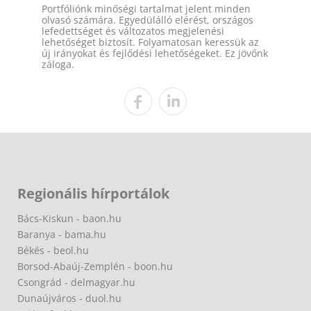
Portfóliónk minőségi tartalmat jelent minden
olvasó számára. Egyedülálló elérést, országos
lefedettséget és változatos megjelenési
lehetőséget biztosít. Folyamatosan keressük az
új irányokat és fejlődési lehetőségeket. Ez jövőnk
záloga.
Regionális hírportálok
Bács-Kiskun - baon.hu
Baranya - bama.hu
Békés - beol.hu
Borsod-Abaúj-Zemplén - boon.hu
Csongrád - delmagyar.hu
Dunaújváros - duol.hu