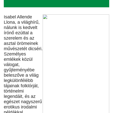
Isabel Allende
Llona, a világhírű,
nálunk is kedvelt
írónő ezúttal a
szerelem és az
asztal örömeinek
művészetét dicséri.
Személyes
emlékek közül
válogat,
gyűjteményébe
beleszőve a világ
legkülönfélébb
tájainak folklórját,
történelmi
legendáit, és az
egészet nagyszerű
erotikus irodalmi
példákkal