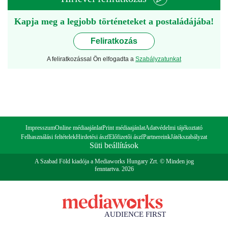
Kapja meg a legjobb történeteket a postaládájába!
Feliratkozás
A feliratkozással Ön elfogadta a
Szabályzatunkat
Impresszum
Online médiaajánlat
Print médiaajánlat
Adatvédelmi tájékoztató
Felhasználási feltételek
Hirdetési ászf
Előfizetői ászf
Partnereink
Játékszabályzat
Süti beállítások
A Szabad Föld kiadója a Mediaworks Hungary Zrt. © Minden jog
fenntartva. 2026