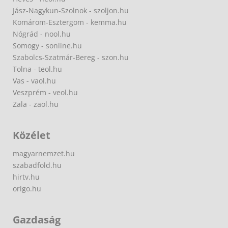
Jász-Nagykun-Szolnok - szoljon.hu
Komárom-Esztergom - kemma.hu
Nógrád - nool.hu
Somogy - sonline.hu
Szabolcs-Szatmár-Bereg - szon.hu
Tolna - teol.hu
Vas - vaol.hu
Veszprém - veol.hu
Zala - zaol.hu
Közélet
magyarnemzet.hu
szabadfold.hu
hirtv.hu
origo.hu
Gazdaság