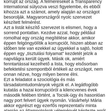
korrupt az ország. A felméréseket a Transparency
International súlyozva veszi figyelembe, és ebből
kihozza azt a számot, amely alapján az országot
besorolják. Magyarországról nyolc szervezet
készített felmérést.
Azt a listát készítő szervezet is elismeri, hogy a
sorrend pontatlan. Kezdve azzal, hogy például
romolhat egy ország megítélése akkor, amikor
éppen felgöngyölítik a korrupciót, hiszen abban az
időben tele van ezekkel az ügyekkel a sajtó, holott
éppen egy „tisztulási folyamat” kezdetét jelzik a
napvilágra került ügyek. Másik ok, amiért
fenntartással kezelhető a lista, hogy elsősorban
befektetési szempontból értékeli az országot, nem
onnan nézve, hogy milyen benne élni.
Ezt a feladatot a szociológia és más
társadalomtudományok végzik el. A legátfogóbb
kutatás a hazai korrupcióról a kilencvenes évek
második felében történt, a Tocsik-ügy és hasonlóan
nagy port felvert ügyek nyomán. Vásárhelyi Mária
akkor egyrészt egy ezerfős reprezentatív minta
alapján az állampolgárok véleményét kérdezte arról,