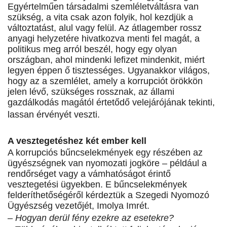
Egyértelműen társadalmi szemléletváltásra van
szükség, a vita csak azon folyik, hol kezdjük a
változtatást, alul vagy felül. Az átlagember rossz
anyagi helyzetére hivatkozva menti fel magát, a
politikus meg arról beszél, hogy egy olyan
országban, ahol mindenki lefizet mindenkit, miért
legyen éppen ő tisztességes. Ugyanakkor világos,
hogy az a szemlélet, amely a korrupciót örökkön
jelen lévő, szükséges rossznak, az állami
gazdálkodás magától értetődő velejárójának tekinti,
lassan érvényét veszti.
A vesztegetéshez két ember kell
A korrupciós bűncselekmények egy részében az
ügyészségnek van nyomozati jogköre – például a
rendőrséget vagy a vámhatóságot érintő
vesztegetési ügyekben. E bűncselekmények
felderíthetőségéről kérdeztük a Szegedi Nyomozó
Ügyészség vezetőjét, Imolya Imrét.
– Hogyan derül fény ezekre az esetekre?