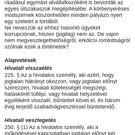
ráadásul egymást alvállalkozóként is bevonták az
egyes útszakaszok megépítésébe. A körbenyeréses
módszernek köszönhetően minden pályázó nyert
egy szeletet a tortából.
Ne nevezzük az ehhez hasonló ügyeket
korrupciónak, hiszen (jogilag) nem az. De vajon
nem megvesztegethetőségről, erkölcsi romlottságról
szólnak ezek a történetek?
Alapvetések
Hivatali visszaélés
225. § Az a hivatalos személy, aki azért, hogy
jogtalan hátrányt okozzon, vagy jogtalan előnyt
szerezzen, hivatali kötelességét megszegi,
hatáskörét túllépi, vagy hivatali helyzetével
egyébként visszaél, bűntettet követ el, és három
évig terjedő szabadságvesztéssel büntetendő.
Hivatali vesztegetés
250. § (1) Az a hivatalos személy, aki a
működésével kapcsolatban jogtalan előnyt kér,