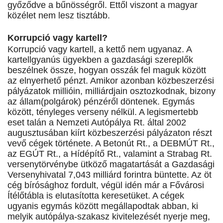
győződve a bűnösségről. Ettől viszont a magyar
közélet nem lesz tisztább.
Korrupció vagy kartell?
Korrupció vagy kartell, a kettő nem ugyanaz. A
kartellgyanús ügyekben a gazdasági szereplők
beszélnek össze, hogyan osszák fel maguk között
az elnyerhető pénzt. Amikor azonban közbeszerzési
pályázatok millióin, milliárdjain osztozkodnak, bizony
az állam(polgárok) pénzéről döntenek. Egymás
között, tényleges verseny nélkül. A legismertebb
eset talán a Nemzeti Autópálya Rt. által 2002
augusztusában kiírt közbeszerzési pályázaton részt
vevő cégek története. A Betonút Rt., a DEBMÚT Rt.,
az EGÚT Rt., a Hídépítő Rt., valamint a Strabag Rt.
versenytörvénybe ütköző magatartását a Gazdasági
Versenyhivatal 7,043 milliárd forintra büntette. Az öt
cég bírósághoz fordult, végül idén már a Fővárosi
Ítélőtábla is elutasította keresetüket. A cégek
ugyanis egymás között megállapodtak abban, ki
melyik autópálya-szakasz kivitelezését nyerje meg,