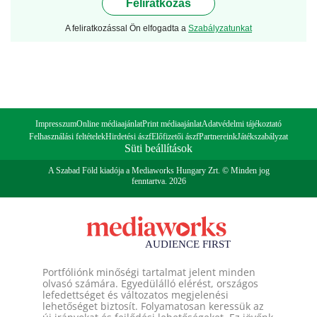
Feliratkozás
A feliratkozással Ön elfogadta a
Szabályzatunkat
Impresszum
Online médiaajánlat
Print médiaajánlat
Adatvédelmi tájékoztató
Felhasználási feltételek
Hirdetési ászf
Előfizetői ászf
Partnereink
Játékszabályzat
Süti beállítások
A Szabad Föld kiadója a Mediaworks Hungary Zrt. © Minden jog
fenntartva. 2026
Portfóliónk minőségi tartalmat jelent minden
olvasó számára. Egyedülálló elérést, országos
lefedettséget és változatos megjelenési
lehetőséget biztosít. Folyamatosan keressük az