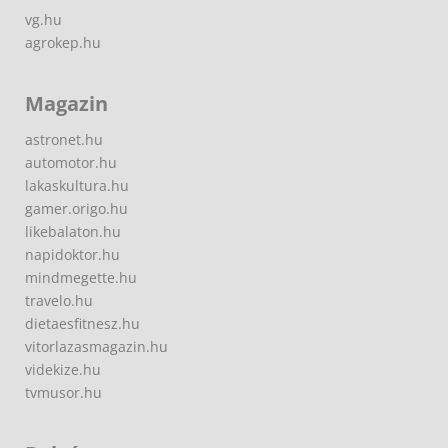
vg.hu
agrokep.hu
Magazin
astronet.hu
automotor.hu
lakaskultura.hu
gamer.origo.hu
likebalaton.hu
napidoktor.hu
mindmegette.hu
travelo.hu
dietaesfitnesz.hu
vitorlazasmagazin.hu
videkize.hu
tvmusor.hu