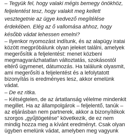
– Tegyük fel, hogy valaki mégis bemegy önökhöz,
feljelentést tesz, hogy valakit meg kellett
vesztegetnie az ügye kedvező megítélése
érdekében. Elég az ő vallomása ahhoz, hogy
később vádat lehessen emelni?
– Ilyenkor nyomozást indítunk, és az alapügy iratai
között megpróbálunk olyan jeleket találni, amelyek
megerősítik a feljelentést: menet közbeni
megmagyarázhatatlan változtatás, szokásostól
eltérő ügymenet, dátumozás. Ha találunk olyasmit,
ami megerősíti a feljelentést és a lefolytatott
bizonyítás is eredményes lesz, akkor emelünk
vádat.
– De ez ritka.
– Kétségtelen, de az ártatlanság vélelme mindenkit
megillet. Ha az állampolgárok – feljelentő, tanúk –
az eljárásban nem partnerek, akkor a bizonyítékok
szorgos „gyűjtögetése” következik, de ez nem
mindig hozza meg a kívánt eredményt. Csak olyan
ügyben emelünk vádat, amelyben meg vagyunk