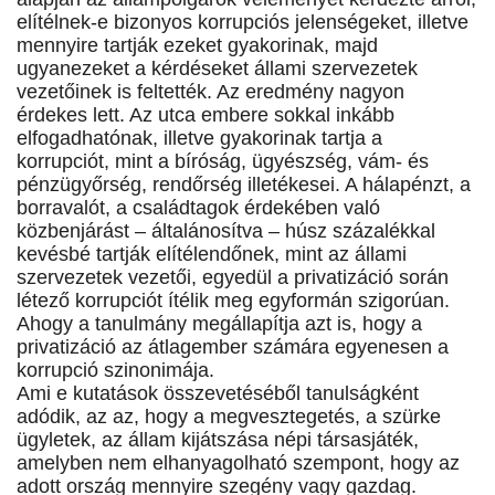
elítélnek-e bizonyos korrupciós jelenségeket, illetve
mennyire tartják ezeket gyakorinak, majd
ugyanezeket a kérdéseket állami szervezetek
vezetőinek is feltették. Az eredmény nagyon
érdekes lett. Az utca embere sokkal inkább
elfogadhatónak, illetve gyakorinak tartja a
korrupciót, mint a bíróság, ügyészség, vám- és
pénzügyőrség, rendőrség illetékesei. A hálapénzt, a
borravalót, a családtagok érdekében való
közbenjárást – általánosítva – húsz százalékkal
kevésbé tartják elítélendőnek, mint az állami
szervezetek vezetői, egyedül a privatizáció során
létező korrupciót ítélik meg egyformán szigorúan.
Ahogy a tanulmány megállapítja azt is, hogy a
privatizáció az átlagember számára egyenesen a
korrupció szinonimája.
Ami e kutatások összevetéséből tanulságként
adódik, az az, hogy a megvesztegetés, a szürke
ügyletek, az állam kijátszása népi társasjáték,
amelyben nem elhanyagolható szempont, hogy az
adott ország mennyire szegény vagy gazdag.