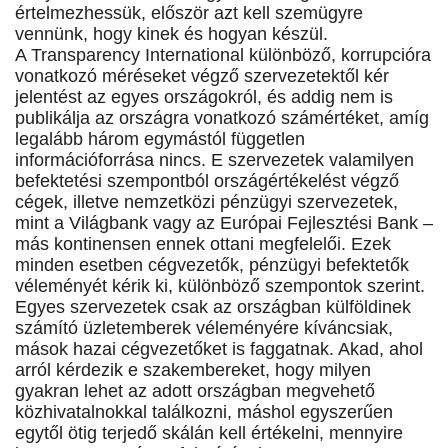
értelmezhessük, először azt kell szemügyre
vennünk, hogy kinek és hogyan készül.
A Transparency International különböző, korrupcióra
vonatkozó méréseket végző szervezetektől kér
jelentést az egyes országokról, és addig nem is
publikálja az országra vonatkozó számértéket, amíg
legalább három egymástól független
információforrása nincs. E szervezetek valamilyen
befektetési szempontból országértékelést végző
cégek, illetve nemzetközi pénzügyi szervezetek,
mint a Világbank vagy az Európai Fejlesztési Bank –
más kontinensen ennek ottani megfelelői. Ezek
minden esetben cégvezetők, pénzügyi befektetők
véleményét kérik ki, különböző szempontok szerint.
Egyes szervezetek csak az országban külföldinek
számító üzletemberek véleményére kíváncsiak,
mások hazai cégvezetőket is faggatnak. Akad, ahol
arról kérdezik e szakembereket, hogy milyen
gyakran lehet az adott országban megvehető
közhivatalnokkal találkozni, máshol egyszerűen
egytől ötig terjedő skálán kell értékelni, mennyire