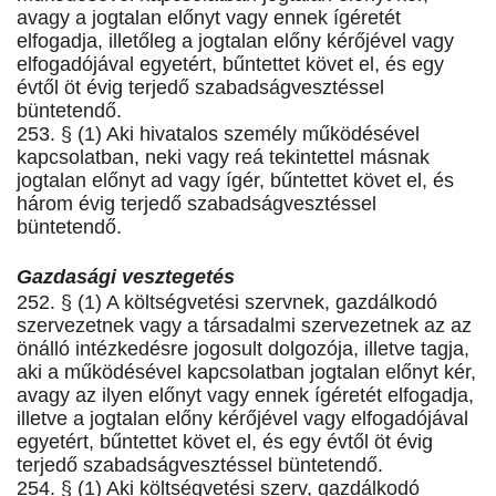
avagy a jogtalan előnyt vagy ennek ígéretét
elfogadja, illetőleg a jogtalan előny kérőjével vagy
elfogadójával egyetért, bűntettet követ el, és egy
évtől öt évig terjedő szabadságvesztéssel
büntetendő.
253. § (1) Aki hivatalos személy működésével
kapcsolatban, neki vagy reá tekintettel másnak
jogtalan előnyt ad vagy ígér, bűntettet követ el, és
három évig terjedő szabadságvesztéssel
büntetendő.
Gazdasági vesztegetés
252. § (1) A költségvetési szervnek, gazdálkodó
szervezetnek vagy a társadalmi szervezetnek az az
önálló intézkedésre jogosult dolgozója, illetve tagja,
aki a működésével kapcsolatban jogtalan előnyt kér,
avagy az ilyen előnyt vagy ennek ígéretét elfogadja,
illetve a jogtalan előny kérőjével vagy elfogadójával
egyetért, bűntettet követ el, és egy évtől öt évig
terjedő szabadságvesztéssel büntetendő.
254. § (1) Aki költségvetési szerv, gazdálkodó