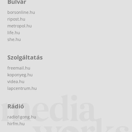
Bulvár
borsonline.hu
ripost.hu
metropol.hu
life.hu
she.hu
Szolgáltatás
freemail.hu
koponyeg.hu
videa.hu
lapcentrum.hu
Rádió
radio1gong.hu
hirfm.hu