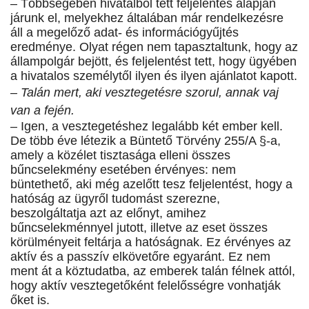
– Többségében hivatalból tett feljelentés alapján
járunk el, melyekhez általában már rendelkezésre
áll a megelőző adat- és információgyűjtés
eredménye. Olyat régen nem tapasztaltunk, hogy az
állampolgár bejött, és feljelentést tett, hogy ügyében
a hivatalos személytől ilyen és ilyen ajánlatot kapott.
– Talán mert, aki vesztegetésre szorul, annak vaj
van a fején.
– Igen, a vesztegetéshez legalább két ember kell.
De több éve létezik a Büntető Törvény 255/A §-a,
amely a közélet tisztasága elleni összes
bűncselekmény esetében érvényes: nem
büntethető, aki még azelőtt tesz feljelentést, hogy a
hatóság az ügyről tudomást szerezne,
beszolgáltatja azt az előnyt, amihez
bűncselekménnyel jutott, illetve az eset összes
körülményeit feltárja a hatóságnak. Ez érvényes az
aktív és a passzív elkövetőre egyaránt. Ez nem
ment át a köztudatba, az emberek talán félnek attól,
hogy aktív vesztegetőként felelősségre vonhatják
őket is.