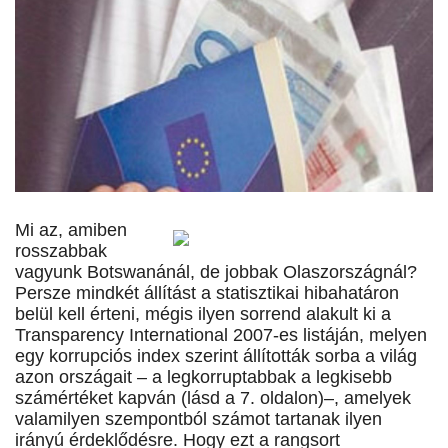
Mi az, amiben
rosszabbak
vagyunk Botswanánál, de jobbak Olaszországnál?
Persze mindkét állítást a statisztikai hibahatáron
belül kell érteni, mégis ilyen sorrend alakult ki a
Transparency International 2007-es listáján, melyen
egy korrupciós index szerint állították sorba a világ
azon országait – a legkorruptabbak a legkisebb
számértéket kapván (lásd a 7. oldalon)–, amelyek
valamilyen szempontból számot tartanak ilyen
irányú érdeklődésre. Hogy ezt a rangsort