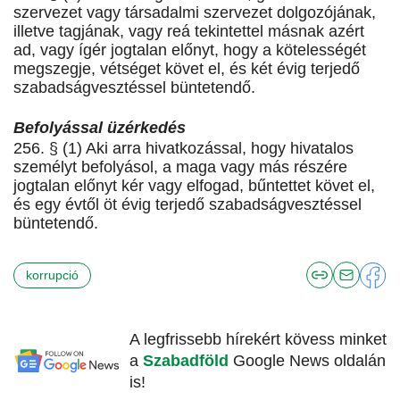
szervezet vagy társadalmi szervezet dolgozójának,
illetve tagjának, vagy reá tekintettel másnak azért
ad, vagy ígér jogtalan előnyt, hogy a kötelességét
megszegje, vétséget követ el, és két évig terjedő
szabadságvesztéssel büntetendő.
Befolyással üzérkedés
256. § (1) Aki arra hivatkozással, hogy hivatalos
személyt befolyásol, a maga vagy más részére
jogtalan előnyt kér vagy elfogad, bűntettet követ el,
és egy évtől öt évig terjedő szabadságvesztéssel
büntetendő.
korrupció
A legfrissebb hírekért kövess minket
a
Szabadföld
Google News oldalán
is!