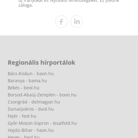
új irányokat és fejlődési lehetőségeket. Ez jövőnk
záloga.
Regionális hírportálok
Bács-Kiskun - baon.hu
Baranya - bama.hu
Békés - beol.hu
Borsod-Abaúj-Zemplén - boon.hu
Csongrád - delmagyar.hu
Dunaújváros - duol.hu
Fejér - feol.hu
Győr-Moson-Sopron - kisalfold.hu
Hajdú-Bihar - haon.hu
Heves - heol.hu