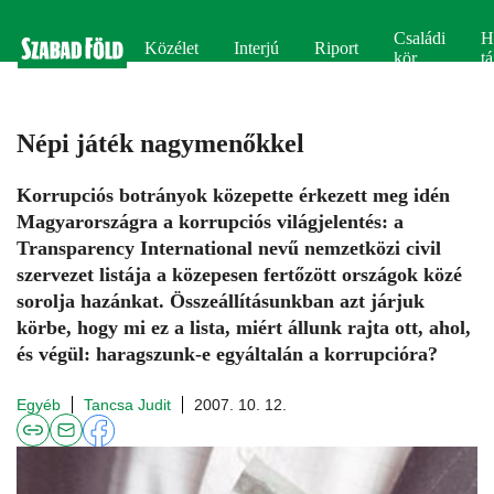
Családi
H
Közélet
Interjú
Riport
kör
tá
Népi játék nagymenőkkel
Korrupciós botrányok közepette érkezett meg idén
Magyarországra a korrupciós világjelentés: a
Transparency International nevű nemzetközi civil
szervezet listája a közepesen fertőzött országok közé
sorolja hazánkat. Összeállításunkban azt járjuk
körbe, hogy mi ez a lista, miért állunk rajta ott, ahol,
és végül: haragszunk-e egyáltalán a korrupcióra?
Egyéb
Tancsa Judit
2007. 10. 12.