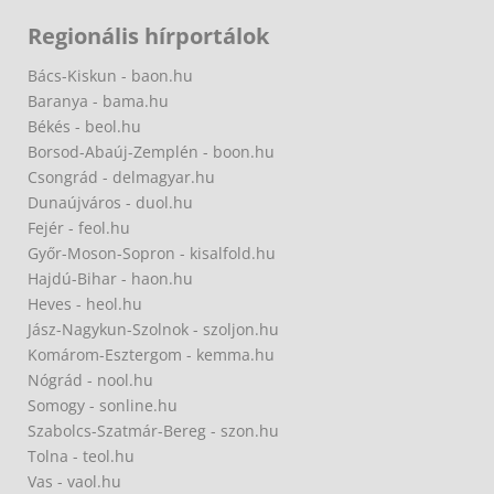
Regionális hírportálok
Bács-Kiskun - baon.hu
Baranya - bama.hu
Békés - beol.hu
Borsod-Abaúj-Zemplén - boon.hu
Csongrád - delmagyar.hu
Dunaújváros - duol.hu
Fejér - feol.hu
Győr-Moson-Sopron - kisalfold.hu
Hajdú-Bihar - haon.hu
Heves - heol.hu
Jász-Nagykun-Szolnok - szoljon.hu
Komárom-Esztergom - kemma.hu
Nógrád - nool.hu
Somogy - sonline.hu
Szabolcs-Szatmár-Bereg - szon.hu
Tolna - teol.hu
Vas - vaol.hu