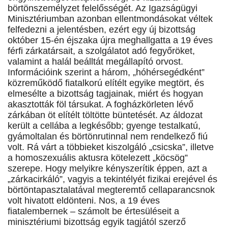
börtönszemélyzet felelősségét. Az Igazságügyi
Minisztériumban azonban ellentmondásokat véltek
felfedezni a jelentésben, ezért egy új bizottság
október 15-én éjszaka újra meghallgatta a 19 éves
férfi zárkatársait, a szolgálatot adó fegyőröket,
valamint a halál beálltát megállapító orvost.
Információink szerint a három, „hóhérsegédként”
közreműködő fiatalkorú elítélt egyike megtört, és
elmesélte a bizottság tagjainak, miért és hogyan
akasztották föl társukat. A fogházkörleten lévő
zárkában öt elítélt töltötte büntetését. Az áldozat
került a cellába a legkésőbb; gyenge testalkatú,
gyámoltalan és börtönrutinnal nem rendelkező fiú
volt. Rá várt a többieket kiszolgáló „csicska”, illetve
a homoszexuális aktusra kötelezett „köcsög”
szerepe. Hogy melyikre kényszerítik éppen, azt a
„zárkacirkáló”, vagyis a tekintélyét fizikai erejével és
börtöntapasztalatával megteremtő cellaparancsnok
volt hivatott eldönteni. Nos, a 19 éves
fiatalembernek – számolt be értesüléseit a
minisztériumi bizottság egyik tagjától szerző