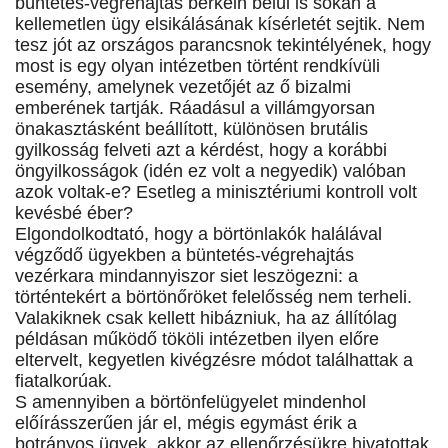
büntetés-végrehajtás berkein belül is sokan a
kellemetlen ügy elsikálásának kísérletét sejtik. Nem
tesz jót az országos parancsnok tekintélyének, hogy
most is egy olyan intézetben történt rendkívüli
esemény, amelynek vezetőjét az ő bizalmi
emberének tartják. Ráadásul a villámgyorsan
önakasztásként beállított, különösen brutális
gyilkosság felveti azt a kérdést, hogy a korábbi
öngyilkosságok (idén ez volt a negyedik) valóban
azok voltak-e? Esetleg a minisztériumi kontroll volt
kevésbé éber?
Elgondolkodtató, hogy a börtönlakók halálával
végződő ügyekben a büntetés-végrehajtás
vezérkara mindannyiszor siet leszögezni: a
történtekért a börtönőröket felelősség nem terheli.
Valakiknek csak kellett hibázniuk, ha az állítólag
példásan működő tököli intézetben ilyen előre
eltervelt, kegyetlen kivégzésre módot találhattak a
fiatalkorúak.
S amennyiben a börtönfelügyelet mindenhol
előírásszerűen jár el, mégis egymást érik a
botrányos ügyek, akkor az ellenőrzésükre hivatottak