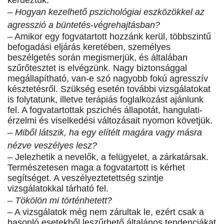
kérdeztük.
– Hogyan kezelhető pszichológiai eszközökkel az
agresszió a büntetés-végrehajtásban?
– Amikor egy fogvatartott hozzánk kerül, többszintű
befogadási eljárás keretében, személyes
beszélgetés során megismerjük, és általában
szűrőtesztet is elvégzünk. Nagy biztonsággal
megállapítható, van-e szó nagyobb fokú agresszív
késztetésről. Szükség esetén további vizsgálatokat
is folytatunk, illetve terápiás foglalkozást ajánlunk
fel. A fogvatartottak pszichés állapotát, hangulati-
érzelmi és viselkedési változásait nyomon követjük.
– Miből látszik, ha egy elítélt magára vagy másra
nézve veszélyes lesz?
– Jelezhetik a nevelők, a felügyelet, a zárkatársak.
Természetesen maga a fogvatartott is kérhet
segítséget. A veszélyeztetettség szintje
vizsgálatokkal tárható fel.
– Tökölön mi történhetett?
– A vizsgálatok még nem zárultak le, ezért csak a
hasonló esetekből leszűrhető általános tendenciákat