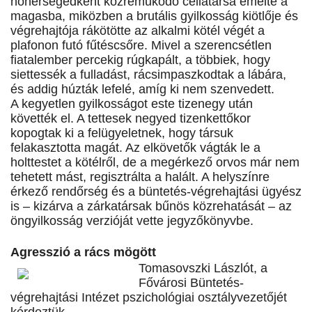
hóhérsegédként közreműködő cellatársa emelte a
magasba, miközben a brutális gyilkosság kiötlője és
végrehajtója rákötötte az alkalmi kötél végét a
plafonon futó fűtéscsőre. Mivel a szerencsétlen
fiatalember percekig rúgkapált, a többiek, hogy
siettessék a fulladást, rácsimpaszkodtak a lábára,
és addig húzták lefelé, amíg ki nem szenvedett.
A kegyetlen gyilkosságot este tizenegy után
követték el. A tettesek negyed tizenkettőkor
kopogtak ki a felügyeletnek, hogy társuk
felakasztotta magát. Az elkövetők vágták le a
holttestet a kötélről, de a megérkező orvos már nem
tehetett mást, regisztrálta a halált. A helyszínre
érkező rendőrség és a büntetés-végrehajtási ügyész
is – kizárva a zárkatársak bűnös közrehatását – az
öngyilkosság verzióját vette jegyzőkönyvbe.
Agresszió a rács mögött
Tomasovszki Lászlót, a
Fővárosi Büntetés-
végrehajtási Intézet pszichológiai osztályvezetőjét