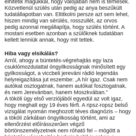
elhitetik magukkal, hogy valójában nem is terhesek.
Közvetlenül szülés után pedig az anya beszűkült
tudatállapotban van. Eltitkolni persze azt sem lehet,
hiszen mindig van sérülés, rosszullét, az orvos
pedig azonnal megállapítja, hogy szülés történt. A
mostani esetben azonban a szülőknek tudatában
kellett lenniük annak, hogy mit tettek.
Hiba vagy elsikálás?
Arról, ahogy a büntetés-végrehajtás egy laza
csuklómozdulattal öngyilkosságnak minősített egy
gyilkosságot, a viccbeli jereváni rádió legendás
helyreigazítása jut eszembe: „A hír igaz. Csak nem
autókat osztogatnak, hanem autókat fosztogatnak,
és nem Jerevánban, hanem Moszkvában.”
A tököli ügy első verziójából egyedül az volt igaz,
hogy meghalt egy 19 éves férfi. A ripsz-ropsz belső
vizsgálat nyomán meghozott téves diagnózis – hogy
a tököli zárkában öngyilkosság történt, ami az
ellenőrzést előírásszerűen végző
börtönszemélyzetnek nem róható fel – mögött a