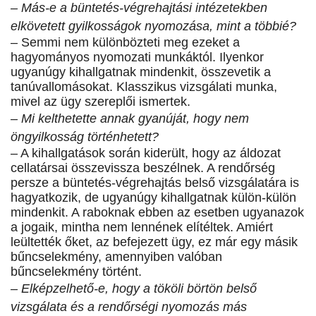
– Más-e a büntetés-végrehajtási intézetekben
elkövetett gyilkosságok nyomozása, mint a többié?
– Semmi nem különbözteti meg ezeket a
hagyományos nyomozati munkáktól. Ilyenkor
ugyanúgy kihallgatnak mindenkit, összevetik a
tanúvallomásokat. Klasszikus vizsgálati munka,
mivel az ügy szereplői ismertek.
– Mi kelthetette annak gyanúját, hogy nem
öngyilkosság történhetett?
– A kihallgatások során kiderült, hogy az áldozat
cellatársai összevissza beszélnek. A rendőrség
persze a büntetés-végrehajtás belső vizsgálatára is
hagyatkozik, de ugyanúgy kihallgatnak külön-külön
mindenkit. A raboknak ebben az esetben ugyanazok
a jogaik, mintha nem lennének elítéltek. Amiért
leültették őket, az befejezett ügy, ez már egy másik
bűncselekmény, amennyiben valóban
bűncselekmény történt.
– Elképzelhető-e, hogy a tököli börtön belső
vizsgálata és a rendőrségi nyomozás más