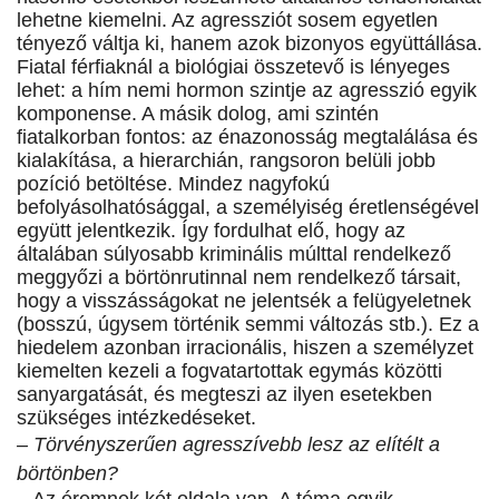
lehetne kiemelni. Az agressziót sosem egyetlen
tényező váltja ki, hanem azok bizonyos együttállása.
Fiatal férfiaknál a biológiai összetevő is lényeges
lehet: a hím nemi hormon szintje az agresszió egyik
komponense. A másik dolog, ami szintén
fiatalkorban fontos: az énazonosság megtalálása és
kialakítása, a hierarchián, rangsoron belüli jobb
pozíció betöltése. Mindez nagyfokú
befolyásolhatósággal, a személyiség éretlenségével
együtt jelentkezik. Így fordulhat elő, hogy az
általában súlyosabb kriminális múlttal rendelkező
meggyőzi a börtönrutinnal nem rendelkező társait,
hogy a visszásságokat ne jelentsék a felügyeletnek
(bosszú, úgysem történik semmi változás stb.). Ez a
hiedelem azonban irracionális, hiszen a személyzet
kiemelten kezeli a fogvatartottak egymás közötti
sanyargatását, és megteszi az ilyen esetekben
szükséges intézkedéseket.
– Törvényszerűen agresszívebb lesz az elítélt a
börtönben?