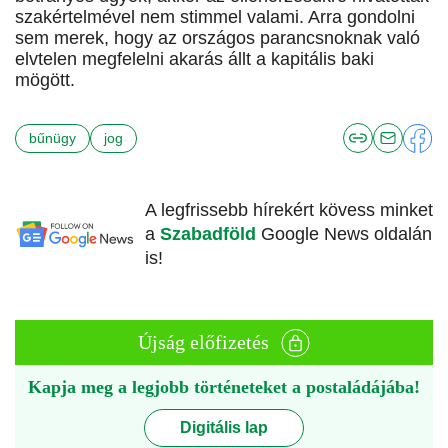
szakértelmével nem stimmel valami. Arra gondolni
sem merek, hogy az országos parancsnoknak való
elvtelen megfelelni akarás állt a kapitális baki
mögött.
bűnügy
jog
A legfrissebb hírekért kövess minket
a
Szabadföld
Google News oldalán
is!
Újság előfizetés
Kapja meg a legjobb történeteket a postaládájába!
Digitális lap