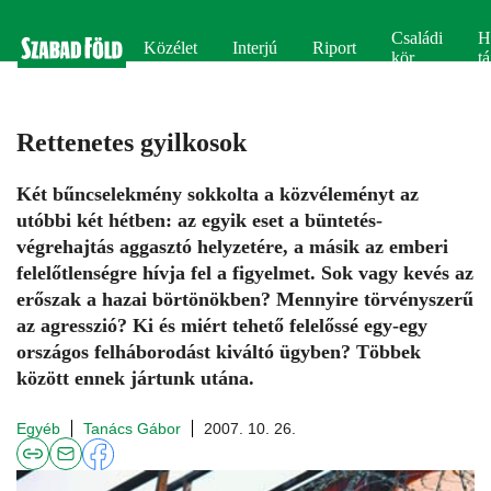
Családi
H
Közélet
Interjú
Riport
kör
tá
Rettenetes gyilkosok
Két bűncselekmény sokkolta a közvéleményt az
utóbbi két hétben: az egyik eset a büntetés-
végrehajtás aggasztó helyzetére, a másik az emberi
felelőtlenségre hívja fel a figyelmet. Sok vagy kevés az
erőszak a hazai börtönökben? Mennyire törvényszerű
az agresszió? Ki és miért tehető felelőssé egy-egy
országos felháborodást kiváltó ügyben? Többek
között ennek jártunk utána.
Egyéb
Tanács Gábor
2007. 10. 26.