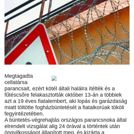
Megtagadta
cellatársa
parancsait, ezért kötél általi halálra ítélték és a
fűtéscsőre felakasztották október 13-án a többiek
azt a 19 éves fiatalembert, aki lopás és garázdaság
miatt töltötte fogházbüntetését a fiatalkorúak tököli
fegyintézetében.
A büntetés-végrehajtás országos parancsnoka által
elrendelt vizsgálat alig 24 órával a történtek után
öngyilkosságot állapított meg, és kizárta a