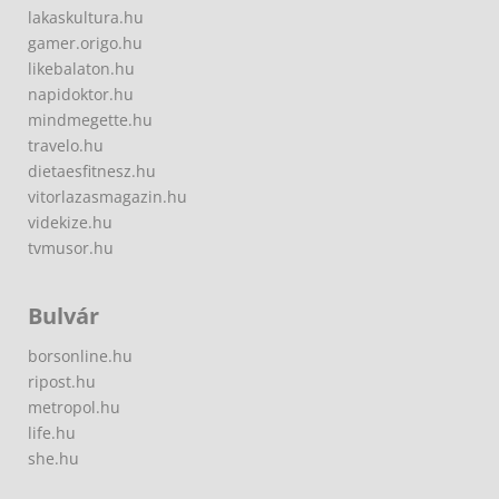
lakaskultura.hu
gamer.origo.hu
likebalaton.hu
napidoktor.hu
mindmegette.hu
travelo.hu
dietaesfitnesz.hu
vitorlazasmagazin.hu
videkize.hu
tvmusor.hu
Bulvár
borsonline.hu
ripost.hu
metropol.hu
life.hu
she.hu