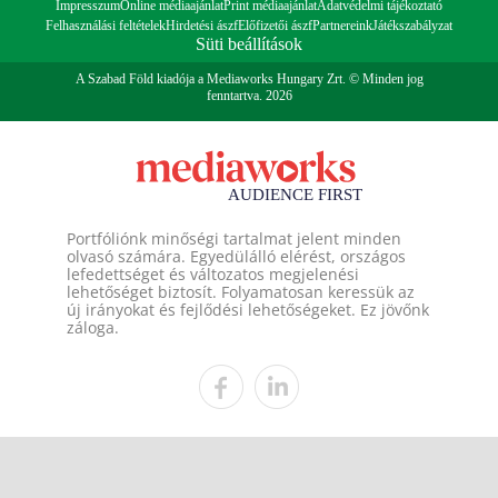
Impresszum
Online médiaajánlat
Print médiaajánlat
Adatvédelmi tájékoztató
Felhasználási feltételek
Hirdetési ászf
Előfizetői ászf
Partnereink
Játékszabályzat
Süti beállítások
A Szabad Föld kiadója a Mediaworks Hungary Zrt. © Minden jog
fenntartva. 2026
Portfóliónk minőségi tartalmat jelent minden
olvasó számára. Egyedülálló elérést, országos
lefedettséget és változatos megjelenési
lehetőséget biztosít. Folyamatosan keressük az
új irányokat és fejlődési lehetőségeket. Ez jövőnk
záloga.