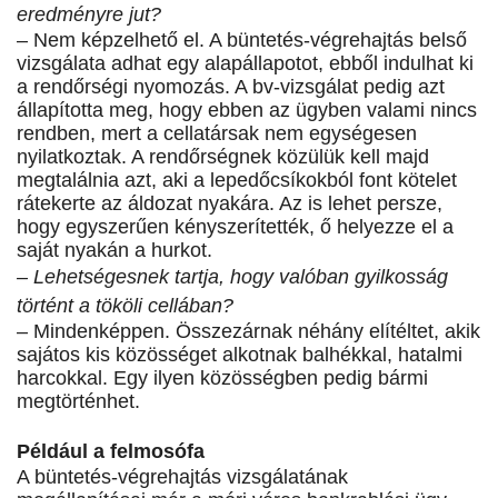
eredményre jut?
– Nem képzelhető el. A büntetés-végrehajtás belső
vizsgálata adhat egy alapállapotot, ebből indulhat ki
a rendőrségi nyomozás. A bv-vizsgálat pedig azt
állapította meg, hogy ebben az ügyben valami nincs
rendben, mert a cellatársak nem egységesen
nyilatkoztak. A rendőrségnek közülük kell majd
megtalálnia azt, aki a lepedőcsíkokból font kötelet
rátekerte az áldozat nyakára. Az is lehet persze,
hogy egyszerűen kényszerítették, ő helyezze el a
saját nyakán a hurkot.
– Lehetségesnek tartja, hogy valóban gyilkosság
történt a tököli cellában?
– Mindenképpen. Összezárnak néhány elítéltet, akik
sajátos kis közösséget alkotnak balhékkal, hatalmi
harcokkal. Egy ilyen közösségben pedig bármi
megtörténhet.
Például a felmosófa
A büntetés-végrehajtás vizsgálatának