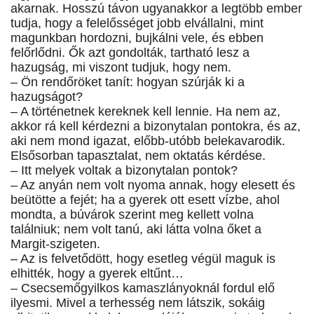
akarnak. Hosszú távon ugyanakkor a legtöbb ember
tudja, hogy a felelősséget jobb elvállalni, mint
magunkban hordozni, bujkálni vele, és ebben
felőrlődni. Ők azt gondolták, tartható lesz a
hazugság, mi viszont tudjuk, hogy nem.
– Ön rendőröket tanít: hogyan szúrják ki a
hazugságot?
– A történetnek kereknek kell lennie. Ha nem az,
akkor rá kell kérdezni a bizonytalan pontokra, és az,
aki nem mond igazat, előbb-utóbb belekavarodik.
Elsősorban tapasztalat, nem oktatás kérdése.
– Itt melyek voltak a bizonytalan pontok?
– Az anyán nem volt nyoma annak, hogy elesett és
beütötte a fejét; ha a gyerek ott esett vízbe, ahol
mondta, a búvárok szerint meg kellett volna
találniuk; nem volt tanú, aki látta volna őket a
Margit-szigeten.
– Az is felvetődött, hogy esetleg végül maguk is
elhitték, hogy a gyerek eltűnt…
– Csecsemőgyilkos kamaszlányoknál fordul elő
ilyesmi. Mivel a terhesség nem látszik, sokáig