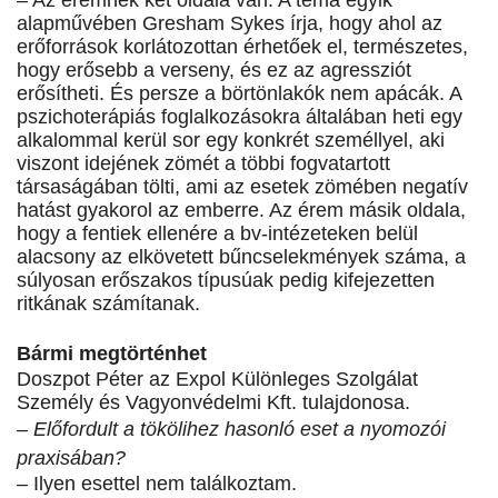
– Az éremnek két oldala van. A téma egyik
alapművében Gresham Sykes írja, hogy ahol az
erőforrások korlátozottan érhetőek el, természetes,
hogy erősebb a verseny, és ez az agressziót
erősítheti. És persze a börtönlakók nem apácák. A
pszichoterápiás foglalkozásokra általában heti egy
alkalommal kerül sor egy konkrét személlyel, aki
viszont idejének zömét a többi fogvatartott
társaságában tölti, ami az esetek zömében negatív
hatást gyakorol az emberre. Az érem másik oldala,
hogy a fentiek ellenére a bv-intézeteken belül
alacsony az elkövetett bűncselekmények száma, a
súlyosan erőszakos típusúak pedig kifejezetten
ritkának számítanak.
Bármi megtörténhet
Doszpot Péter az Expol Különleges Szolgálat
Személy és Vagyonvédelmi Kft. tulajdonosa.
– Előfordult a tökölihez hasonló eset a nyomozói
praxisában?
– Ilyen esettel nem találkoztam.