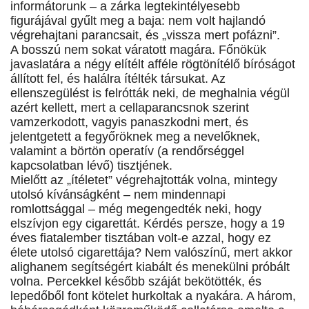
informátorunk – a zárka legtekintélyesebb
figurájával gyűlt meg a baja: nem volt hajlandó
végrehajtani parancsait, és „vissza mert pofázni”.
A bosszú nem sokat váratott magára. Főnökük
javaslatára a négy elítélt afféle rögtönítélő bíróságot
állított fel, és halálra ítélték társukat. Az
ellenszegülést is felrótták neki, de meghalnia végül
azért kellett, mert a cellaparancsnok szerint
vamzerkodott, vagyis panaszkodni mert, és
jelentgetett a fegyőröknek meg a nevelőknek,
valamint a börtön operatív (a rendőrséggel
kapcsolatban lévő) tisztjének.
Mielőtt az „ítéletet” végrehajtották volna, mintegy
utolsó kívánságként – nem mindennapi
romlottsággal – még megengedték neki, hogy
elszívjon egy cigarettát. Kérdés persze, hogy a 19
éves fiatalember tisztában volt-e azzal, hogy ez
élete utolsó cigarettája? Nem valószínű, mert akkor
alighanem segítségért kiabált és menekülni próbált
volna. Percekkel később száját bekötötték, és
lepedőből font kötelet hurkoltak a nyakára. A három,