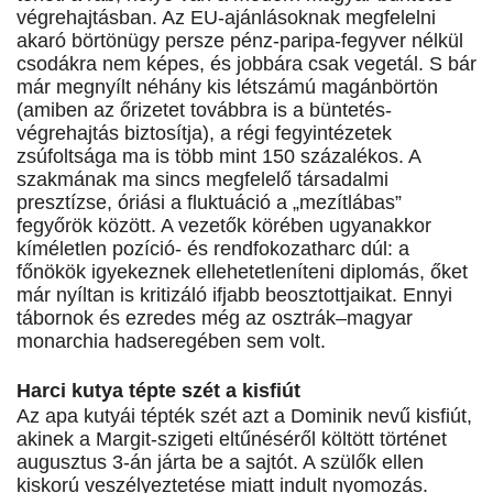
végrehajtásban. Az EU-ajánlásoknak megfelelni
akaró börtönügy persze pénz-paripa-fegyver nélkül
csodákra nem képes, és jobbára csak vegetál. S bár
már megnyílt néhány kis létszámú magánbörtön
(amiben az őrizetet továbbra is a büntetés-
végrehajtás biztosítja), a régi fegyintézetek
zsúfoltsága ma is több mint 150 százalékos. A
szakmának ma sincs megfelelő társadalmi
presztízse, óriási a fluktuáció a „mezítlábas”
fegyőrök között. A vezetők körében ugyanakkor
kíméletlen pozíció- és rendfokozatharc dúl: a
főnökök igyekeznek ellehetetleníteni diplomás, őket
már nyíltan is kritizáló ifjabb beosztottjaikat. Ennyi
tábornok és ezredes még az osztrák–magyar
monarchia hadseregében sem volt.
Harci kutya tépte szét a kisfiút
Az apa kutyái tépték szét azt a Dominik nevű kisfiút,
akinek a Margit-szigeti eltűnéséről költött történet
augusztus 3-án járta be a sajtót. A szülők ellen
kiskorú veszélyeztetése miatt indult nyomozás.