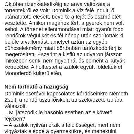
Október tizenkettedikéig az anya változata a
történtekről ez volt: Dominik a víz felé indult, ő
utánafutott, elesett, beverte a fejét és eszméletét
vesztette. Amikor magához tért, a gyerek nem volt
sehol. A történet ellentmondásai miatt gyanút fogó
rendőrök végül két és fél hónap után szorították ki
belőle a vallomást, amelyet aztán az egyéb
bűncselekmény miatt börtönben tartózkodó férj is
megerősített. Eszerint a kisfiú az udvaron játszott
miközben senki nem figyelt rá, és bement a kutyák
ketrecébe. A holttestet a szülők együtt földelték el
Monorierdő külterületén.
Nem tartható a hazugság
Dominik esetével kapcsolatos kérdéseinkre Németh
Zsolt, a rendőrtiszti főiskola tanszékvezető tanára
válaszolt.
– Mi játszódik le hasonló esetben az elkövető
fejében?
– A szülők nyilván érzik a felelősséget, mert nem
vigyáztak eléggé a gyermekükre, és menekülni