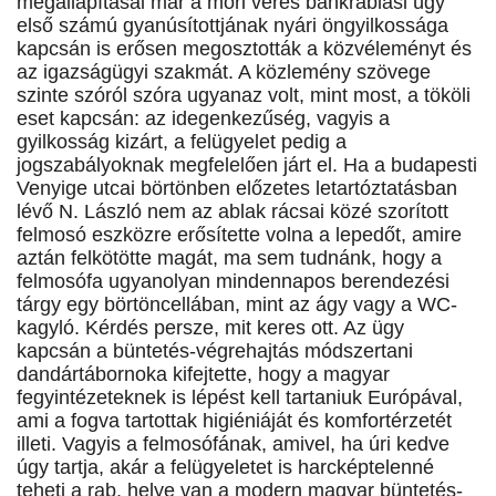
megállapításai már a móri véres bankrablási ügy
első számú gyanúsítottjának nyári öngyilkossága
kapcsán is erősen megosztották a közvéleményt és
az igazságügyi szakmát. A közlemény szövege
szinte szóról szóra ugyanaz volt, mint most, a tököli
eset kapcsán: az idegenkezűség, vagyis a
gyilkosság kizárt, a felügyelet pedig a
jogszabályoknak megfelelően járt el. Ha a budapesti
Venyige utcai börtönben előzetes letartóztatásban
lévő N. László nem az ablak rácsai közé szorított
felmosó eszközre erősítette volna a lepedőt, amire
aztán felkötötte magát, ma sem tudnánk, hogy a
felmosófa ugyanolyan mindennapos berendezési
tárgy egy börtöncellában, mint az ágy vagy a WC-
kagyló. Kérdés persze, mit keres ott. Az ügy
kapcsán a büntetés-végrehajtás módszertani
dandártábornoka kifejtette, hogy a magyar
fegyintézeteknek is lépést kell tartaniuk Európával,
ami a fogva tartottak higiéniáját és komfortérzetét
illeti. Vagyis a felmosófának, amivel, ha úri kedve
úgy tartja, akár a felügyeletet is harcképtelenné
teheti a rab, helye van a modern magyar büntetés-