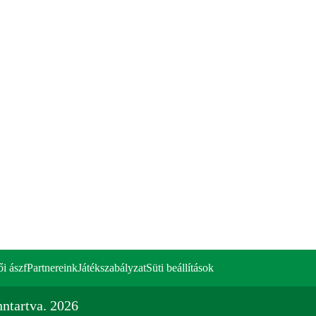
ői ászf
Partnereink
Játékszabályzat
Süti beállítások
ntartva. 2026