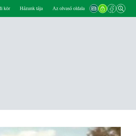
di kör
Házunk tája
Az olvasó oldala