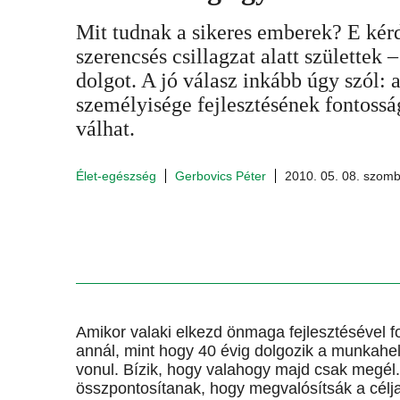
Mit tudnak a sikeres emberek? E kér
szerencsés csillagzat alatt születtek –
dolgot. A jó válasz inkább úgy szól: a
személyisége fejlesztésének fontosság
válhat.
Élet-egészség
Gerbovics Péter
2010. 05. 08. szomb
Amikor valaki elkezd önmaga fejlesztésével fo
annál, mint hogy 40 évig dolgozik a munkahel
vonul. Bízik, hogy valahogy majd csak megél
összpontosítanak, hogy megvalósítsák a célja