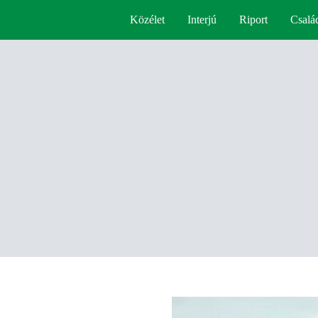
Közélet
Interjú
Riport
Csalá