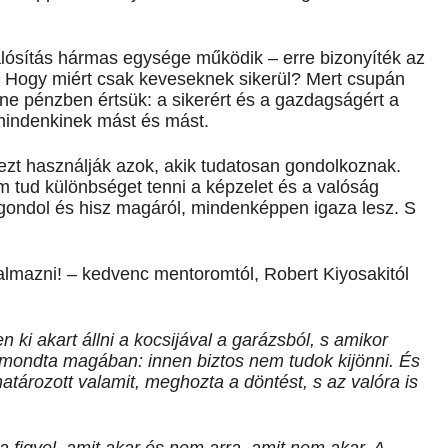
alósítás hármas egysége működik – erre bizonyíték az
. Hogy miért csak keveseknek sikerül? Mert csupán
 ne pénzben értsük: a sikerért és a gazdagságért a
 mindenkinek mást és mást.
 ezt használják azok, akik tudatosan gondolkoznak.
em tud különbséget tenni a képzelet és a valóság
t gondol és hisz magáról, mindenképpen igaza lesz. S
kalmazni! – kedvenc mentoromtól, Robert Kiyosakitól
 ki akart állni a kocsijával a garázsból, s amikor
t mondta magában: innen biztos nem tudok kijönni. És
határozott valamit, meghozta a döntést, s az valóra is