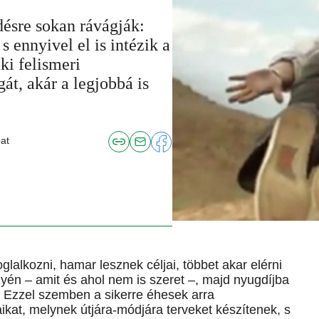
désre sokan rávágják:
 s ennyivel el is intézik a
ki felismeri
át, akár a legjobbá is
at
glalkozni, hamar lesznek céljai, többet akar elérni
yén – amit és ahol nem is szeret –, majd nyugdíjba
. Ezzel szemben a sikerre éhesek arra
ikat, melynek útjára-módjára terveket készítenek, s