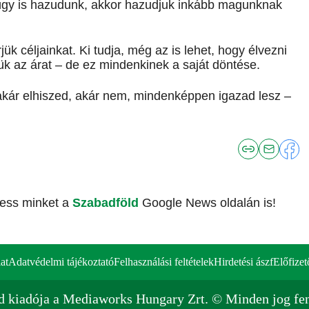
, úgy is hazudunk, akkor hazudjuk inkább magunknak
ük céljainkat. Ki tudja, még az is lehet, hogy élvezni
ük az árat – de ez mindenkinek a saját döntése.
kár elhiszed, akár nem, mindenképpen igazad lesz –
vess minket a
Szabadföld
Google News oldalán is!
at
Adatvédelmi tájékoztató
Felhasználási feltételek
Hirdetési ászf
Előfizet
d kiadója a Mediaworks Hungary Zrt. © Minden jog fen