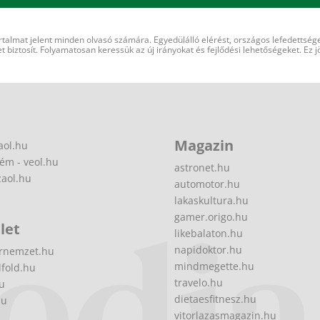
rtalmat jelent minden olvasó számára. Egyedülálló elérést, országos lefedettsége
 biztosít. Folyamatosan keressük az új irányokat és fejlődési lehetőségeket. Ez j
Magazin
aol.hu
ém - veol.hu
astronet.hu
zaol.hu
automotor.hu
lakaskultura.hu
gamer.origo.hu
let
likebalaton.hu
napidoktor.hu
rnemzet.hu
mindmegette.hu
fold.hu
travelo.hu
hu
dietaesfitnesz.hu
hu
vitorlazasmagazin.hu