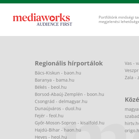
Portfóliónk minőségi ta
megjelenési lehetőséget
Regionális hírportálok
Vas - v
Veszpr
Bács-Kiskun - baon.hu
Zala - 
Baranya - bama.hu
Békés - beol.hu
Borsod-Abaúj-Zemplén - boon.hu
Közé
Csongrád - delmagyar.hu
Dunaújváros - duol.hu
magya
Fejér - feol.hu
szabad
Győr-Moson-Sopron - kisalfold.hu
hirtv.
Hajdú-Bihar - haon.hu
origo.
Heves - heol.hu