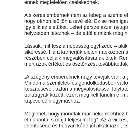
ennek megfelelően cselekednek.
A sikeres embernek nem az lebeg a szeme előtt
hogy otthon leüljön a tévé elé. Ez se nem iga
így élik az életüket. Lehet persze azzal nyu
helyzetben léteznek – de ettől a miénk még 
Lássuk, mit tesz a népesség egytizede – akik
sikeressé. Ha a karrierjük elején napközben
részében céljaik megvalósításának éltek. Re
mert azok értéket és ösztönzést továbbítottak
„A szegény embereknek nagy tévéjük van, a
Minden a szemlélet- és gondolkodásbeli válto
készítésével, aztán a megvalósítással folytat
tantárgyak között, ezért meg kell tanulni e „m
kapcsolódik egymáshoz.
Meglehet, hogy mondtak már nekünk ehhez hason
el naponta, s majd teljesülni fog”. Az a vicces
jelentősége és hogyan kéne jól alkalmazni, c