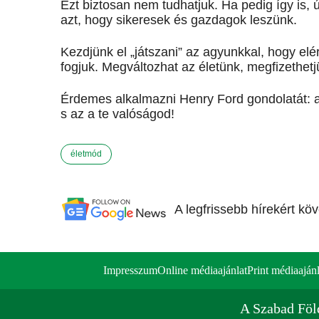
Ezt biztosan nem tudhatjuk. Ha pedig így is
azt, hogy sikeresek és gazdagok leszünk.
Kezdjünk el „játszani” az agyunkkal, hogy elérj
fogjuk. Megváltozhat az életünk, megfizethetj
Érdemes alkalmazni Henry Ford gondolatát: a
s az a te valóságod!
életmód
A legfrissebb hírekért kö
Impresszum
Online médiaajánlat
Print médiaajánl
A Szabad Föl