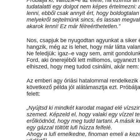
Próbálja ki, változik–e az élete, ha ezentúl ar
tudatalatti egy dolgot nem képes értelmezni:
lenni, ebből csak annyit ért, hogy boldogtala
melyekről sejtelmünk sincs, és lassan megval
akarok lenni! Ez már félreérthetetlen.”
Nos, csapjuk be nyugodtan agyunkat a siker é
hangzik, még az is lehet, hogy már látta valam
Ne feledjük: igaz–e vagy sem, amit gondolun
Ford, aki önerejéből lett milliomos, ugyanezt
elhiszed, hogy meg tudod csinálni, akár nem
Az emberi agy óriási hatalommal rendelkezik 
következő példa jól alátámasztja ezt. Próbálj
felett:
„Nyújtsd ki mindkét karodat magad elé vízs
szemed. Képzeld el, hogy valaki egy vízzel te
erőlködnöd, hogy meg tudd tartani. A másik
egy gázzal töltött lufi húzza felfelé.
Ahogy a lufi emelkedne, finoman emeli a kez