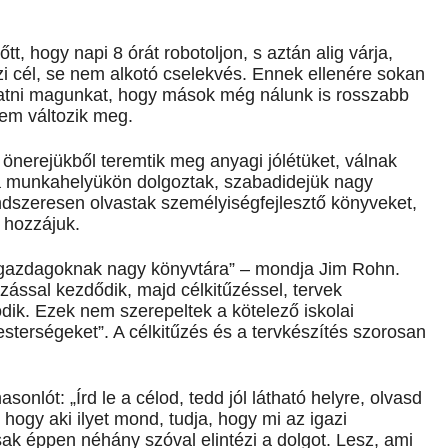
, hogy napi 8 órát robotoljon, s aztán alig várja,
zi cél, se nem alkotó cselekvés. Ennek ellenére sokan
gtatni magunkat, hogy mások még nálunk is rosszabb
nem változik meg.
 önerejükből teremtik meg anyagi jólétüket, válnak
 a munkahelyükön dolgoztak, szabadidejük nagy
ndszeresen olvastak személyiségfejlesztő könyveket,
 hozzájuk.
 gazdagoknak nagy könyvtára” – mondja Jim Rohn.
zással kezdődik, majd célkitűzéssel, tervek
ódik. Ezek nem szerepeltek a kötelező iskolai
esterségeket”. A célkitűzés és a tervkészítés szorosan
lót: „Írd le a célod, tedd jól látható helyre, olvasd
, hogy aki ilyet mond, tudja, hogy mi az igazi
sak éppen néhány szóval elintézi a dolgot. Lesz, ami