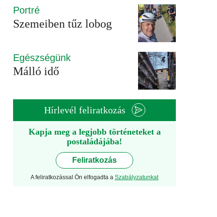
Portré
Szemeiben tűz lobog
Egészségünk
Málló idő
Hírlevél feliratkozás
Kapja meg a legjobb történeteket a
postaládájába!
Feliratkozás
A feliratkozással Ön elfogadta a
Szabályzatunkat