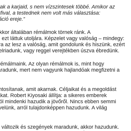
k a karjaid, s nem vízszintesek többé. Amikor az
ufival, a testednek nem volt más választása:
áció ereje.”
 akkor általában rémálmok törnek ránk. A
el ezt láttuk utoljára. Képzelet vagy valóság – mindegy:
 az lesz a valóság, amit gondolunk és hiszünk, ezért
felriadunk, vagy reggel verejtékben úszva ébredünk.
rémálmaink. Az olyan rémálmok is, mint hogy
radunk, mert nem vagyunk hajlandóak megfizetni a
tosítanak, amit akarnak. Céljaikat és a megoldást
at. Robert Kiyosaki állítja: a sikeres emberek
ól mindenki hazudik a jövőről. Nincs ebben semmi
elünk, arról tulajdonképpen hazudunk. A világ
 változik és szegények maradunk, akkor hazudunk.