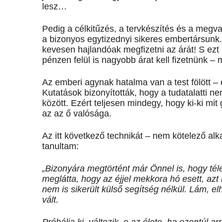
lesz…
Pedig a célkitűzés, a tervkészítés és a megv
a bizonyos egytizednyi sikeres embertársunk
kevesen hajlandóak megfizetni az árát! S ezt
pénzen felül is nagyobb árat kell fizetnünk –
Az emberi agynak hatalma van a test fölött –
Kutatások bizonyították, hogy a tudatalatti n
között. Ezért teljesen mindegy, hogy ki-ki mi
az az ő valósága.
Az itt következő technikát – nem kötelező al
tanultam:
„Bizonyára megtörtént már Önnel is, hogy télen
meglátta, hogy az éjjel mekkora hó esett, az
nem is sikerült külső segítség nélkül. Lám, el
vált.