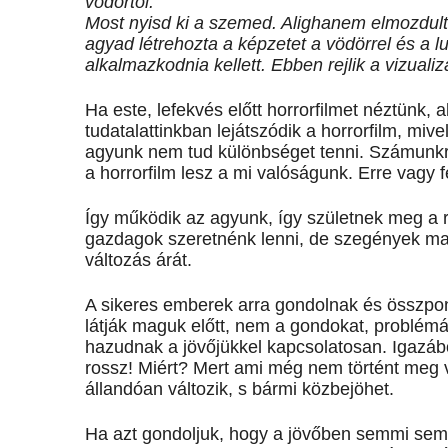
vödörtől.
Most nyisd ki a szemed. Alighanem elmozdulta
agyad létrehozta a képzetet a vödörrel és a l
alkalmazkodnia kellett. Ebben rejlik a vizualiz
Ha este, lefekvés előtt horrorfilmet néztünk,
tudatalattinkban lejátszódik a horrorfilm, miv
agyunk nem tud különbséget tenni. Számunkra
a horrorfilm lesz a mi valóságunk. Erre vagy 
Így működik az agyunk, így születnek meg a 
gazdagok szeretnénk lenni, de szegények ma
változás árát.
A sikeres emberek arra gondolnak és összpon
látják maguk előtt, nem a gondokat, problémák
hazudnak a jövőjükkel kapcsolatosan. Igazáb
rossz! Miért? Mert ami még nem történt meg v
állandóan változik, s bármi közbejöhet.
Ha azt gondoljuk, hogy a jövőben semmi sem