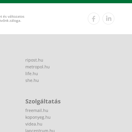
t és változatos
övőnk záloga.
ripost.hu
metropol.hu
life.hu
she.hu
Szolgáltatás
freemail.hu
koponyeg.hu
videa.hu
lapcentrum.hu