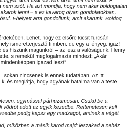
ra figyel, amit akar és nem arra, amit nem akar. A
 a nem szót. Ha azt mondja, hogy nem akar boldogtalan
n akarok lenni – s ez kavarog olyan gondolatokban,
ósul. Ehelyett arra gondoljunk, amit akarunk. Boldog
rdekében. Lehet, hogy ez elsőre kicsit furcsán
ely ismeretterjesztő filmben, de egy a lényeg: igaz!
k és hiszünk magunkról – az lesz a valóságunk. Henry
 tette, s remekül megfogalmazta mindezt: „Akár
: mindenképpen igazad lesz!”
– sokan nincsenek is ennek tudatában. Az itt
a ki és meglátja, hogy agyának hatalma van a teste
zintesen, egymással párhuzamosan. Csukd be a
li vödröt adott az egyik kezedbe. Rettenetesen kell
 kezedbe pedig kapsz egy madzagot, aminek a végét
ed, miközben a másik karod majd’ leszakad a nehéz