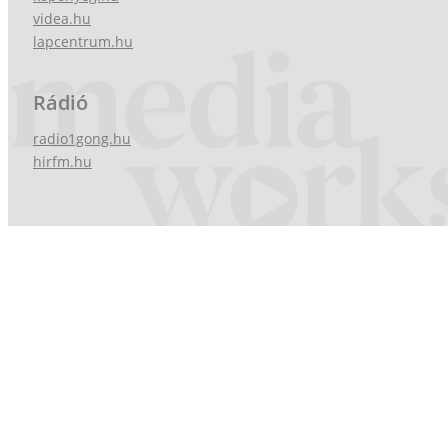
videa.hu
lapcentrum.hu
Rádió
radio1gong.hu
hirfm.hu