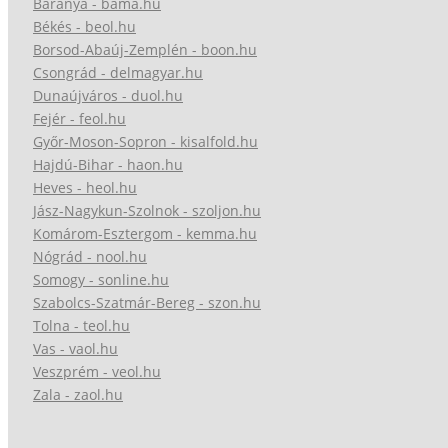
Baranya - bama.hu
Békés - beol.hu
Borsod-Abaúj-Zemplén - boon.hu
Csongrád - delmagyar.hu
Dunaújváros - duol.hu
Fejér - feol.hu
Győr-Moson-Sopron - kisalfold.hu
Hajdú-Bihar - haon.hu
Heves - heol.hu
Jász-Nagykun-Szolnok - szoljon.hu
Komárom-Esztergom - kemma.hu
Nógrád - nool.hu
Somogy - sonline.hu
Szabolcs-Szatmár-Bereg - szon.hu
Tolna - teol.hu
Vas - vaol.hu
Veszprém - veol.hu
Zala - zaol.hu