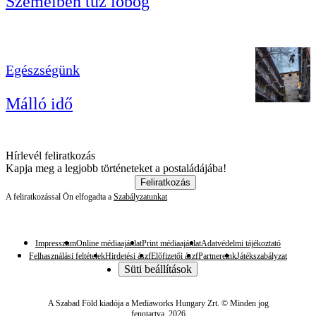
Szemeiben tűz lobog
Egészségünk
Málló idő
Hírlevél feliratkozás
Kapja meg a legjobb történeteket a postaládájába!
Feliratkozás
A feliratkozással Ön elfogadta a
Szabályzatunkat
Impresszum
Online médiaajánlat
Print médiaajánlat
Adatvédelmi tájékoztató
Felhasználási feltételek
Hirdetési ászf
Előfizetői ászf
Partnereink
Játékszabályzat
Süti beállítások
A Szabad Föld kiadója a Mediaworks Hungary Zrt. © Minden jog
fenntartva. 2026