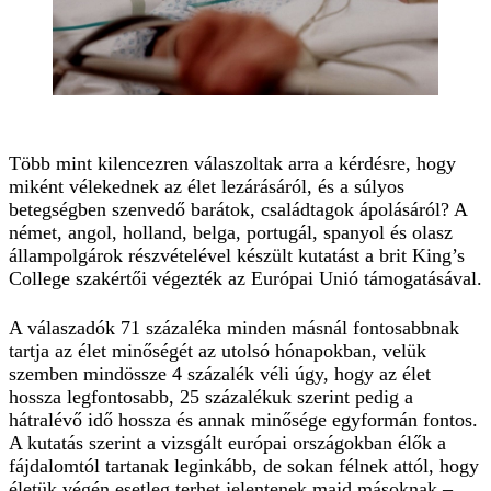
Több mint kilencezren válaszoltak arra a kérdésre, hogy
miként vélekednek az élet lezárásáról, és a súlyos
betegségben szenvedő barátok, családtagok ápolásáról? A
német, angol, holland, belga, portugál, spanyol és olasz
állampolgárok részvételével készült kutatást a brit King’s
College szakértői végezték az Európai Unió támogatásával.
A válaszadók 71 százaléka minden másnál fontosabbnak
tartja az élet minőségét az utolsó hónapokban, velük
szemben mindössze 4 százalék véli úgy, hogy az élet
hossza legfontosabb, 25 százalékuk szerint pedig a
hátralévő idő hossza és annak minősége egyformán fontos.
A kutatás szerint a vizsgált európai országokban élők a
fájdalomtól tartanak leginkább, de sokan félnek attól, hogy
életük végén esetleg terhet jelentenek majd másoknak –