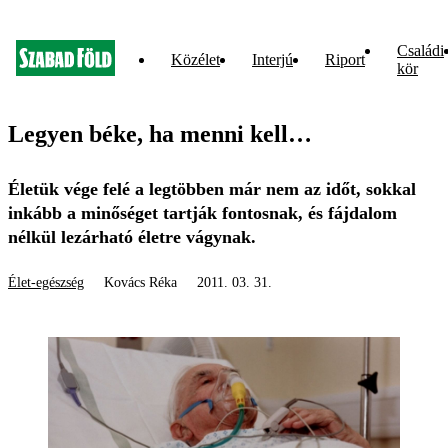
Családi
Közélet
Interjú
Riport
kör
Legyen béke, ha menni kell…
Életük vége felé a legtöbben már nem az időt, sokkal
inkább a minőséget tartják fontosnak, és fájdalom
nélkül lezárható életre vágynak.
Élet-egészség
Kovács Réka
2011. 03. 31.