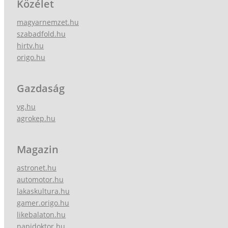
Közélet
magyarnemzet.hu
szabadfold.hu
hirtv.hu
origo.hu
Gazdaság
vg.hu
agrokep.hu
Magazin
astronet.hu
automotor.hu
lakaskultura.hu
gamer.origo.hu
likebalaton.hu
napidoktor.hu