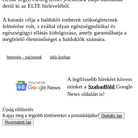
derül ki az ELTE hírleveléből.
A kutatás célja a haldokló emberek szükségleteinek
felmérése volt, s ezáltal olyan egészségpolitikai és
egészségügyi ellátás kidolgozása, amely garantálhatja a
megfelelő életminőséget a haldoklók számára.
betegség - páciensek
idős korban
A legfrissebb hírekért kövess
minket a
Szabadföld
Google
News oldalán is!
Újság előfizetés
Kapja meg a legjobb történeteket a postaládájába!
Digitális lap
Nyomtatott lap