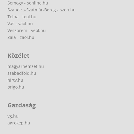
Somogy - sonline.hu
Szabolcs-Szatmár-Bereg - szon.hu
Tolna - teol.hu
Vas - vaol.hu
Veszprém - veol.hu
Zala - zaol.hu
Közélet
magyarnemzet.hu
szabadfold.hu
hirtv.hu
origo.hu
Gazdaság
vg.hu
agrokep.hu