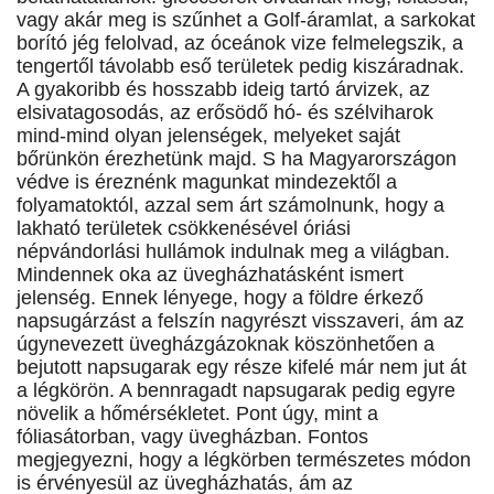
vagy akár meg is szűnhet a Golf-áramlat, a sarkokat
borító jég felolvad, az óceánok vize felmelegszik, a
tengertől távolabb eső területek pedig kiszáradnak.
A gyakoribb és hosszabb ideig tartó árvizek, az
elsivatagosodás, az erősödő hó- és szélviharok
mind-mind olyan jelenségek, melyeket saját
bőrünkön érezhetünk majd. S ha Magyarországon
védve is éreznénk magunkat mindezektől a
folyamatoktól, azzal sem árt számolnunk, hogy a
lakható területek csökkenésével óriási
népvándorlási hullámok indulnak meg a világban.
Mindennek oka az üvegházhatásként ismert
jelenség. Ennek lényege, hogy a földre érkező
napsugárzást a felszín nagyrészt visszaveri, ám az
úgynevezett üvegházgázoknak köszönhetően a
bejutott napsugarak egy része kifelé már nem jut át
a légkörön. A bennragadt napsugarak pedig egyre
növelik a hőmérsékletet. Pont úgy, mint a
fóliasátorban, vagy üvegházban. Fontos
megjegyezni, hogy a légkörben természetes módon
is érvényesül az üvegházhatás, ám az