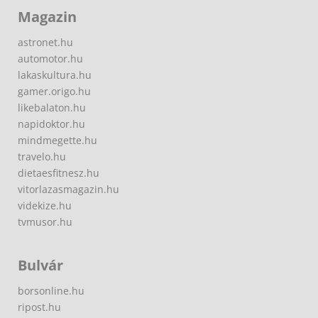
Magazin
astronet.hu
automotor.hu
lakaskultura.hu
gamer.origo.hu
likebalaton.hu
napidoktor.hu
mindmegette.hu
travelo.hu
dietaesfitnesz.hu
vitorlazasmagazin.hu
videkize.hu
tvmusor.hu
Bulvár
borsonline.hu
ripost.hu