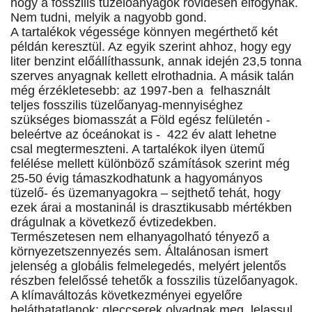
hogy a fosszilis tüzelőanyagok rövidesen elfogynak.
Nem tudni, melyik a nagyobb gond.
A tartalékok végessége könnyen megérthető két
példán keresztül. Az egyik szerint ahhoz, hogy egy
liter benzint előállíthassunk, annak idején 23,5 tonna
szerves anyagnak kellett elrothadnia. A másik talán
még érzékletesebb: az 1997-ben a felhasznált
teljes fosszilis tüzelőanyag-mennyiséghez
szükséges biomasszát a Föld egész felületén -
beleértve az óceánokat is - 422 év alatt lehetne
csal megtermeszteni. A tartalékok ilyen ütemű
felélése mellett különböző számítások szerint még
25-50 évig támaszkodhatunk a hagyományos
tüzelő- és üzemanyagokra – sejthető tehát, hogy
ezek árai a mostaninál is drasztikusabb mértékben
drágulnak a következő évtizedekben.
Természetesen nem elhanyagolható tényező a
környezetszennyezés sem. Általánosan ismert
jelenség a globális felmelegedés, melyért jelentős
részben felelőssé tehetők a fosszilis tüzelőanyagok.
A klímaváltozás következményei egyelőre
beláthatatlanok: gleccserek olvadnak meg, lelassul,