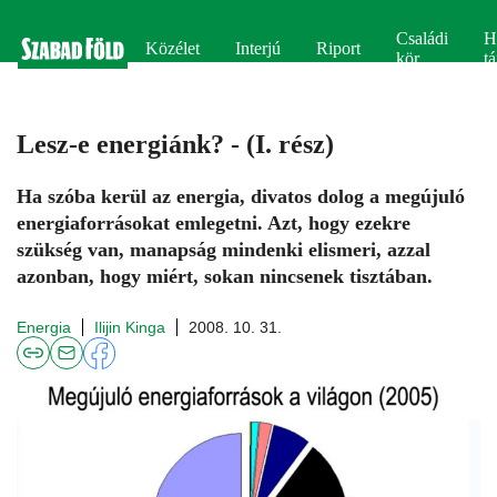
Családi
H
Közélet
Interjú
Riport
kör
tá
Lesz-e energiánk? - (I. rész)
Ha szóba kerül az energia, divatos dolog a megújuló
energiaforrásokat emlegetni. Azt, hogy ezekre
szükség van, manapság mindenki elismeri, azzal
azonban, hogy miért, sokan nincsenek tisztában.
Energia
Ilijin Kinga
2008. 10. 31.