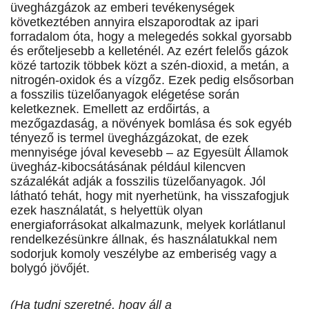
üvegházgázok az emberi tevékenységek
következtében annyira elszaporodtak az ipari
forradalom óta, hogy a melegedés sokkal gyorsabb
és erőteljesebb a kelleténél. Az ezért felelős gázok
közé tartozik többek közt a szén-dioxid, a metán, a
nitrogén-oxidok és a vízgőz. Ezek pedig elsősorban
a fosszilis tüzelőanyagok elégetése során
keletkeznek. Emellett az erdőirtás, a
mezőgazdaság, a növények bomlása és sok egyéb
tényező is termel üvegházgázokat, de ezek
mennyisége jóval kevesebb – az Egyesült Államok
üvegház-kibocsátásának például kilencven
százalékát adják a fosszilis tüzelőanyagok. Jól
látható tehát, hogy mit nyerhetünk, ha visszafogjuk
ezek használatát, s helyettük olyan
energiaforrásokat alkalmazunk, melyek korlátlanul
rendelkezésünkre állnak, és használatukkal nem
sodorjuk komoly veszélybe az emberiség vagy a
bolygó jövőjét.
(Ha tudni szeretné, hogy áll a