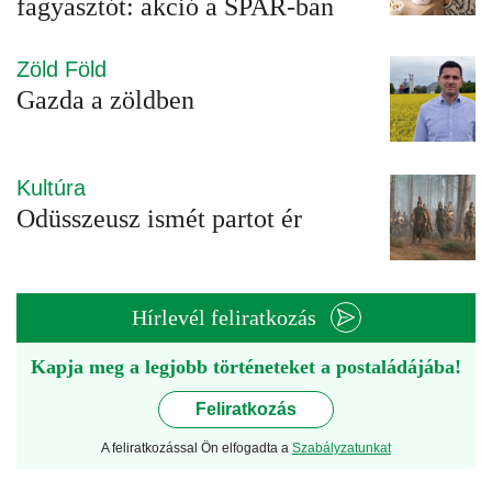
fagyasztót: akció a SPAR-ban
Zöld Föld
Gazda a zöldben
Kultúra
Odüsszeusz ismét partot ér
Hírlevél feliratkozás
Kapja meg a legjobb történeteket a postaládájába!
Feliratkozás
A feliratkozással Ön elfogadta a
Szabályzatunkat