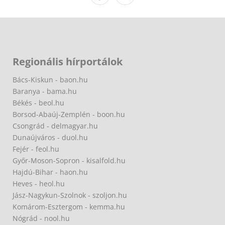
Regionális hírportálok
Bács-Kiskun - baon.hu
Baranya - bama.hu
Békés - beol.hu
Borsod-Abaúj-Zemplén - boon.hu
Csongrád - delmagyar.hu
Dunaújváros - duol.hu
Fejér - feol.hu
Győr-Moson-Sopron - kisalfold.hu
Hajdú-Bihar - haon.hu
Heves - heol.hu
Jász-Nagykun-Szolnok - szoljon.hu
Komárom-Esztergom - kemma.hu
Nógrád - nool.hu