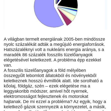
A világban termelt energiának 2005-ben mindössze
nyolc százalékát adták a megújuló energiaforrások.
Hatszázaléknyi volt a nukleáris energia aránya, s a
maradék 86 százalék fosszilis tüzelőanyagok
elégetésével keletkezett. A probléma épp ezekkel
van.
A fosszilis tüzelőanyagok a föld mélyében
összegyűlt lebomlott állatokból és növényekből
keletkeznek hosszú évmilliók alatt. Ide sorolható a
kőolaj, földgáz, szén – ezek elégetése ma a
leggyakoribb módszer, amivel hőt nyernek,
elektromosságot fejlesztenek és motorokat
hajtanak. De mi ezzel a probléma? Az egyik, hogy a
keletkező gázok szennyezik a környezetet, a másik,