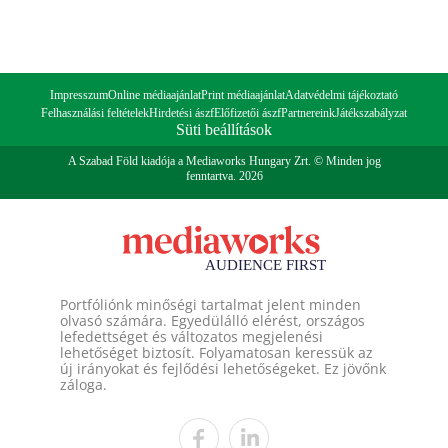
Impresszum
Online médiaajánlat
Print médiaajánlat
Adatvédelmi tájékoztató
Felhasználási feltételek
Hirdetési ászf
Előfizetői ászf
Partnereink
Játékszabályzat
Süti beállítások
A Szabad Föld kiadója a Mediaworks Hungary Zrt. © Minden jog
fenntartva. 2026
Portfóliónk minőségi tartalmat jelent minden
olvasó számára. Egyedülálló elérést, országos
lefedettséget és változatos megjelenési
lehetőséget biztosít. Folyamatosan keressük az
új irányokat és fejlődési lehetőségeket. Ez jövőnk
záloga.