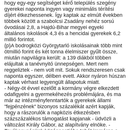
hogy egy-egy segítséget kérő település szegény
gyerekei naponta ingyen vagy minimális térítési
díjért étkezhessenek. Így kaptak az elmúlt években
többek között a szabolcsi Zsadány nehéz sorsú
óvodásai 2,8, a Hajdú-Bihar megyei egyeki
általános iskolások 4,3 és a hencidai gyerekek 6,2
millió forintot.
{p}A bodrogközi Györgytarló iskolásainak több mint
ötmillió forint és két tonna élelmiszer gyűlt össze,
miután napvilágra került: a 139 diákból többen
elájultak a tanévnyitó ünnepségen. Mert nem
reggeliztek - nem volt mit. Sokuk rendszeresen csak
naponta egyszer, délben evett. Akkor nyáron húszan
kaptak vérhast legyengült állapotuk miatt.
- Négy-öt évvel ezelőtt a kormány végre elkezdett
odafigyelni a gyermekéhezés problémájára, és ma
már az intézményfenntartók a gyerekek állami
"fejpénzének" bizonyos százalékát azért kapják,
hogy a rászorulók a napközis étkezésben
százszázalékos támogatást kapjanak - üdvözli a
változást Király Gábor, az alapítvány elnöke. -