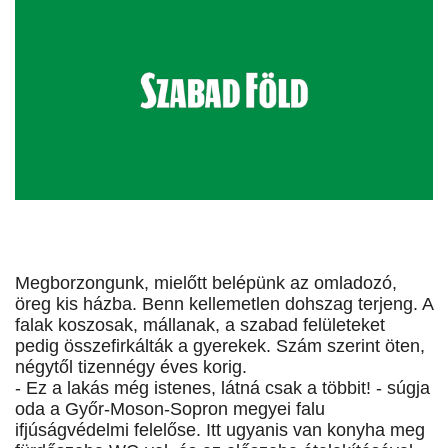
Megborzongunk, mielőtt belépünk az omladozó,
öreg kis házba. Benn kellemetlen dohszag terjeng. A
falak koszosak, mállanak, a szabad felületeket
pedig összefirkálták a gyerekek. Szám szerint öten,
négytől tizennégy éves korig.
- Ez a lakás még istenes, látná csak a többit! - súgja
oda a Győr-Moson-Sopron megyei falu
ifjúságvédelmi felelőse. Itt ugyanis van konyha meg