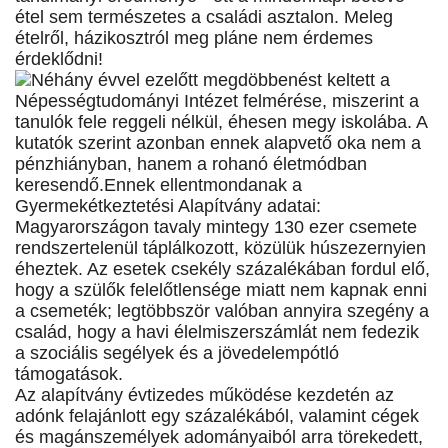
étel sem természetes a családi asztalon. Meleg
ételről, házikosztról meg pláne nem érdemes
érdeklődni!
Néhány évvel ezelőtt megdöbbenést keltett a
Népességtudományi Intézet felmérése, miszerint a
tanulók fele reggeli nélkül, éhesen megy iskolába. A
kutatók szerint azonban ennek alapvető oka nem a
pénzhiányban, hanem a rohanó életmódban
keresendő.Ennek ellentmondanak a
Gyermekétkeztetési Alapítvány adatai:
Magyarországon tavaly mintegy 130 ezer csemete
rendszertelenül táplálkozott, közülük húszezernyien
éheztek. Az esetek csekély százalékában fordul elő,
hogy a szülők felelőtlensége miatt nem kapnak enni
a csemeték; legtöbbször valóban annyira szegény a
család, hogy a havi élelmiszerszámlát nem fedezik
a szociális segélyek és a jövedelempótló
támogatások.
Az alapítvány évtizedes működése kezdetén az
adónk felajánlott egy százalékából, valamint cégek
és magánszemélyek adományaiból arra törekedett,