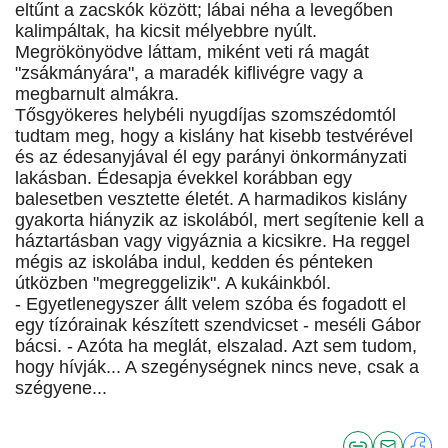
eltűnt a zacskók között; lábai néha a levegőben
kalimpáltak, ha kicsit mélyebbre nyúlt.
Megrökönyödve láttam, miként veti rá magát
"zsákmányára", a maradék kiflivégre vagy a
megbarnult almákra.
Tősgyökeres helybéli nyugdíjas szomszédomtól
tudtam meg, hogy a kislány hat kisebb testvérével
és az édesanyjával él egy parányi önkormányzati
lakásban. Édesapja évekkel korábban egy
balesetben vesztette életét. A harmadikos kislány
gyakorta hiányzik az iskolából, mert segítenie kell a
háztartásban vagy vigyáznia a kicsikre. Ha reggel
mégis az iskolába indul, kedden és pénteken
útközben "megreggelizik". A kukáinkból.
- Egyetlenegyszer állt velem szóba és fogadott el
egy tízórainak készített szendvicset - meséli Gábor
bácsi. - Azóta ha meglát, elszalad. Azt sem tudom,
hogy hívják... A szegénységnek nincs neve, csak a
szégyene...