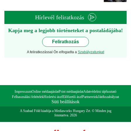
Hírlevél feliratkozás
Kapja meg a legjobb történeteket a postaládájába!
Feliratkozás
A feliratkozással Ön elfogadta a
Szabályzatunkat
Impresszum
Online médiaajánlat
Print médiaajánlat
Adatvédelmi tájékoztató
Felhasználási feltételek
Hirdetési ászf
Előfizetői ászf
Partnereink
Játékszabályzat
Süti beállítások
A Szabad Föld kiadója a Mediaworks Hungary Zrt. © Minden jog
fenntartva. 2026