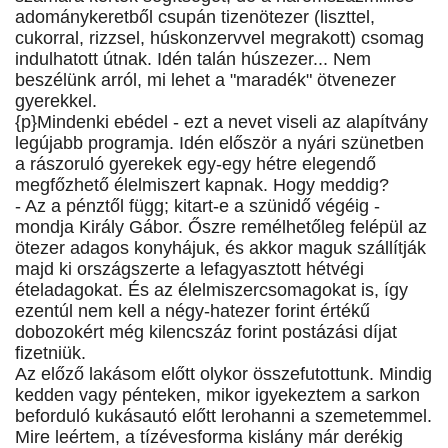
adománykeretből csupán tizenötezer (liszttel,
cukorral, rizzsel, húskonzervvel megrakott) csomag
indulhatott útnak. Idén talán húszezer... Nem
beszélünk arról, mi lehet a "maradék" ötvenezer
gyerekkel.
{p}Mindenki ebédel - ezt a nevet viseli az alapítvány
legújabb programja. Idén először a nyári szünetben
a rászoruló gyerekek egy-egy hétre elegendő
megfőzhető élelmiszert kapnak. Hogy meddig?
- Az a pénztől függ; kitart-e a szünidő végéig -
mondja Király Gábor. Őszre remélhetőleg felépül az
ötezer adagos konyhájuk, és akkor maguk szállítják
majd ki országszerte a lefagyasztott hétvégi
ételadagokat. És az élelmiszercsomagokat is, így
ezentúl nem kell a négy-hatezer forint értékű
dobozokért még kilencszáz forint postázási díjat
fizetniük.
Az előző lakásom előtt olykor összefutottunk. Mindig
kedden vagy pénteken, mikor igyekeztem a sarkon
beforduló kukásautó előtt lerohanni a szemetemmel.
Mire leértem, a tízévesforma kislány már derékig