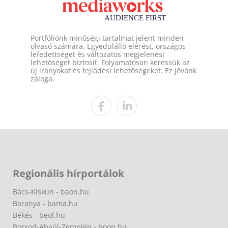
Portfóliónk minőségi tartalmat jelent minden
olvasó számára. Egyedülálló elérést, országos
lefedettséget és változatos megjelenési
lehetőséget biztosít. Folyamatosan keressük az
új irányokat és fejlődési lehetőségeket. Ez jövőnk
záloga.
Regionális hírportálok
Bács-Kiskun - baon.hu
Baranya - bama.hu
Békés - beol.hu
Borsod-Abaúj-Zemplén - boon.hu