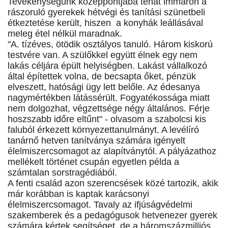
Tevékenységünk középpontjába tehát immáron a
rászoruló gyerekek hétvégi és tanítási szünetbeli
étkeztetése került, hiszen a konyhák leállásával
meleg étel nélkül maradnak.
"A. tízéves, ötödik osztályos tanuló. Három kiskorú
testvére van. A szülőkkel együtt élnek egy nem
lakás céljára épült helyiségben. Lakást vállalkozó
által építettek volna, de becsapta őket, pénzük
elveszett, hatósági ügy lett belőle. Az édesanya
nagymértékben látássérült. Fogyatékossága miatt
nem dolgozhat, végzettsége négy általános. Férje
hoszszabb időre eltűnt" - olvasom a szabolcsi kis
faluból érkezett környezettanulmányt. A levélíró
tanárnő hetven tanítványa számára igényelt
élelmiszercsomagot az alapítványtól. A pályázathoz
mellékelt történet csupán egyetlen példa a
számtalan sorstragédiából.
A fenti család azon szerencsések közé tartozik, akik
már korábban is kaptak karácsonyi
élelmiszercsomagot. Tavaly az ifjúságvédelmi
szakemberek és a pedagógusok hetvenezer gyerek
számára kértek segítséget, de a háromszázmilliós