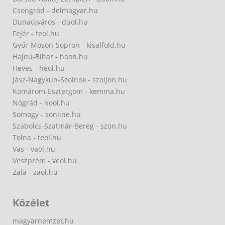
Csongrád - delmagyar.hu
Dunaújváros - duol.hu
Fejér - feol.hu
Győr-Moson-Sopron - kisalfold.hu
Hajdú-Bihar - haon.hu
Heves - heol.hu
Jász-Nagykun-Szolnok - szoljon.hu
Komárom-Esztergom - kemma.hu
Nógrád - nool.hu
Somogy - sonline.hu
Szabolcs-Szatmár-Bereg - szon.hu
Tolna - teol.hu
Vas - vaol.hu
Veszprém - veol.hu
Zala - zaol.hu
Közélet
magyarnemzet.hu