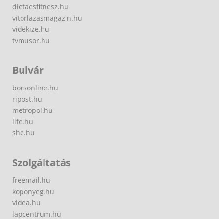
dietaesfitnesz.hu
vitorlazasmagazin.hu
videkize.hu
tvmusor.hu
Bulvár
borsonline.hu
ripost.hu
metropol.hu
life.hu
she.hu
Szolgáltatás
freemail.hu
koponyeg.hu
videa.hu
lapcentrum.hu