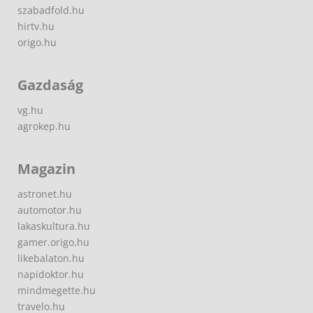
szabadfold.hu
hirtv.hu
origo.hu
Gazdaság
vg.hu
agrokep.hu
Magazin
astronet.hu
automotor.hu
lakaskultura.hu
gamer.origo.hu
likebalaton.hu
napidoktor.hu
mindmegette.hu
travelo.hu