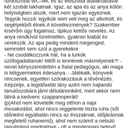
fürdőszoba WC-vel, és az előszoba átalakításával
két szobát lakhatnak. Igaz, az apa és az anya külön
helyiségben alszik, mert nem igazán egyeznek.
Tegyük hozzá: egyikük sem veti meg az alkoholt, és
segélyekből élnek.A következmények? Szakember
kísérőm úgy fogalmaz, tipikus kettős nevelés. Az
anya rendkívül türelmetlen, gyakran kiabál és
verekszik. Az apa pedig mindent megenged,
semmiért sem szól a gyerekekre
- Ne csodálkozzunk hát, ha a lurkók
szófogadatlanok! Mitől is lennének másmilyenek?! -
nevet kényszeredetten a fiatal pedagógus, aki maga
is kétgyermekes édesanya. - Játékaik, könyveik
nincsenek, egyetlen szórakozásuk a tévénézés.
Képzelje, a legidősebb lány azért nem hajlandó
tanulószobára járni délutánonként, mert akkor nem
látná a kedvenc szappanoperáit!
{p}Ahol nem követelik meg otthon a napi
mosakodást, ahol nincs reggelente tiszta ruha (sőt
időnként egyáltalán nincs az évszaknak, időjárásnak
megfelelő ruhanemű), ahol nem számít a nebuló
tanulmányi eredménye - ott a mindennapi betevő