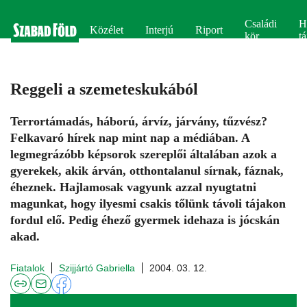
Családi
H
Közélet
Interjú
Riport
kör
tá
Reggeli a szemeteskukából
Terrortámadás, háború, árvíz, járvány, tűzvész?
Felkavaró hírek nap mint nap a médiában. A
legmegrázóbb képsorok szereplői általában azok a
gyerekek, akik árván, otthontalanul sírnak, fáznak,
éheznek. Hajlamosak vagyunk azzal nyugtatni
magunkat, hogy ilyesmi csakis tőlünk távoli tájakon
fordul elő. Pedig éhező gyermek idehaza is jócskán
akad.
Fiatalok
Szijjártó Gabriella
2004. 03. 12.