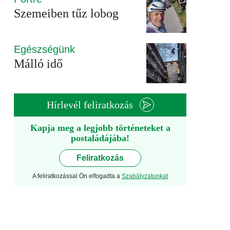
Szemeiben tűz lobog
Egészségünk
Málló idő
Hírlevél feliratkozás
Kapja meg a legjobb történeteket a
postaládájába!
Feliratkozás
A feliratkozással Ön elfogadta a
Szabályzatunkat