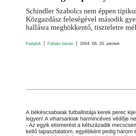
Schindler Szabolcs nem éppen tipikus
Közgazdász feleségével második gye
hallásra meghökkentő, tiszteletre mél
Fiatalok
Fábián István
2004. 06. 25. péntek
A békéscsabaiak futballistája kerek perec kije
legyen! A viharsarkiak harmincéves védője ne
- Az egyik elismerést a kétszázadik mecscsem
kellő tapasztalatom, egyébként pedig három 