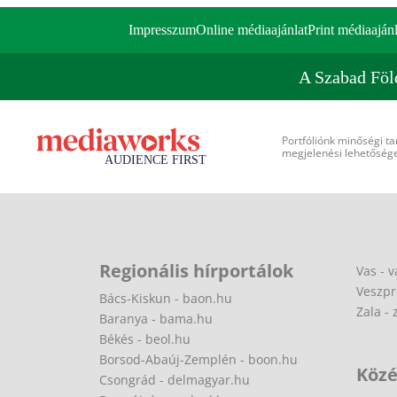
Impresszum
Online médiaajánlat
Print médiaajánl
A Szabad Föl
Portfóliónk minőségi ta
megjelenési lehetőséget
Regionális hírportálok
Vas - v
Veszpr
Bács-Kiskun - baon.hu
Zala - 
Baranya - bama.hu
Békés - beol.hu
Borsod-Abaúj-Zemplén - boon.hu
Közé
Csongrád - delmagyar.hu