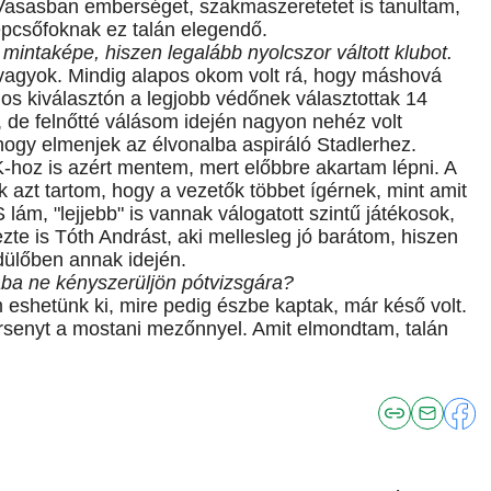
 a Vasasban emberséget, szakmaszeretetet is tanultam,
épcsőfoknak ez talán elegendő.
mintaképe, hiszen legalább nyolcszor váltott klubot.
vagyok. Mindig alapos okom volt rá, hogy máshová
gos kiválasztón a legjobb védőnek választottak 14
, de felnőtté válásom idején nagyon nehéz volt
 hogy elmenjek az élvonalba aspiráló Stadlerhez.
hoz is azért mentem, mert előbbre akartam lépni. A
 azt tartom, hogy a vezetők többet ígérnek, mint amit
 lám, "lejjebb" is vannak válogatott szintű játékosok,
zte is Tóth Andrást, aki mellesleg jó barátom, hiszen
dülőben annak idején.
aba ne kényszerüljön pótvizsgára?
m eshetünk ki, mire pedig észbe kaptak, már késő volt.
ersenyt a mostani mezőnnyel. Amit elmondtam, talán