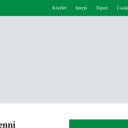
Közélet
Interjú
Riport
Csalá
enni