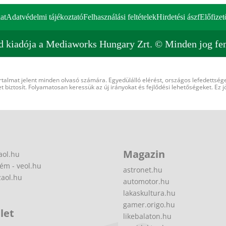
at
Adatvédelmi tájékoztató
Felhasználási feltételek
Hirdetési ászf
Előfizet
d kiadója a Mediaworks Hungary Zrt. © Minden jog fen
rtalmat jelent minden olvasó számára. Egyedülálló elérést, országos lefedettsége
 biztosít. Folyamatosan keressük az új irányokat és fejlődési lehetőségeket. Ez j
Magazin
aol.hu
ém - veol.hu
astronet.hu
zaol.hu
automotor.hu
lakaskultura.hu
gamer.origo.hu
let
likebalaton.hu