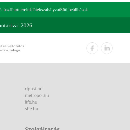
ői ászf
Partnereink
Játékszabályzat
Süti beállítások
ntartva. 2026
t és változatos
övőnk záloga.
ripost.hu
metropol.hu
life.hu
she.hu
Szolgáltatás