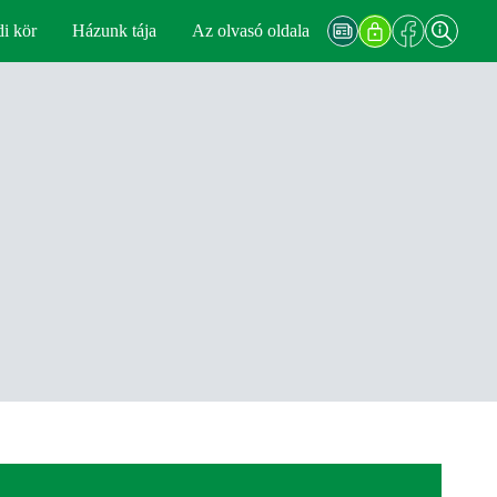
di kör
Házunk tája
Az olvasó oldala