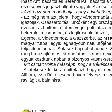
Ihász Anti bácsitól és Berendi Pali bácsitól
és elsőéves jogászhallgató vagyok. Az első l
- Azért azt nem mondhatja, hogy a klubhűség 
- Ez még nem azt jelenti, hogy vándormadár 
igazoljak. Császártöltési lurkóként egy orszá
évesen, azt hittem, életem végéig ott játszom
bekerülni a csapatba, és logikusnak látszott,
Egerbe, a Videotonhoz, a Gázszerbe, az MTK-
magyar futball egyik legnagyobb hátulütőjének
teljesíteni tudnak. Sok-sok baj ebből adódik. S
még ha a sajtó most strandfutballistának neve
együtt kezdtünk abban a bizonyos Vasas-ser
- Mit csinált volna másképp, hogy a Békéscs
- A játékosok túl korán hitték azt, hogy mi ne
Állítom, ez a Békéscsaba bőven felveszi a v
rávilágít a bajainkra.