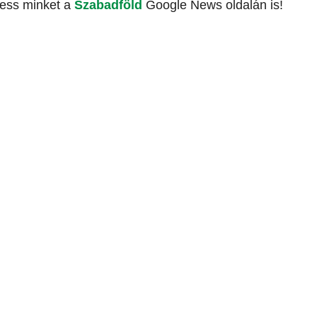
vess minket a
Szabadföld
Google News oldalán is!