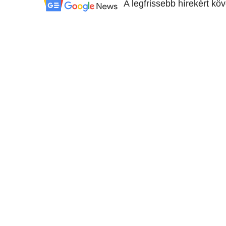
A legfrissebb hírekért kö