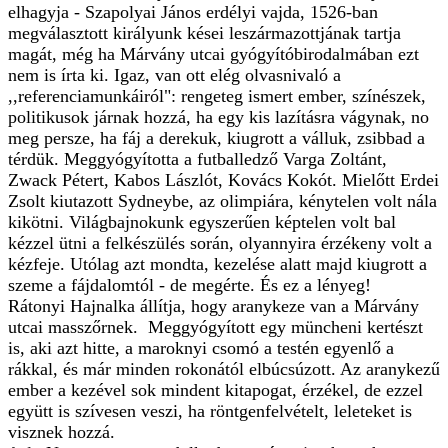
elhagyja - Szapolyai János erdélyi vajda, 1526-ban
megválasztott királyunk kései leszármazottjának tartja
magát, még ha Márvány utcai gyógyítóbirodalmában ezt
nem is írta ki. Igaz, van ott elég olvasnivaló a
,,referenciamunkáiról": rengeteg ismert ember, színészek,
politikusok járnak hozzá, ha egy kis lazításra vágynak, no
meg persze, ha fáj a derekuk, kiugrott a válluk, zsibbad a
térdük. Meggyógyította a futballedző Varga Zoltánt,
Zwack Pétert, Kabos Lászlót, Kovács Kokót. Mielőtt Erdei
Zsolt kiutazott Sydneybe, az olimpiára, kénytelen volt nála
kikötni. Világbajnokunk egyszerűen képtelen volt bal
kézzel ütni a felkészülés során, olyannyira érzékeny volt a
kézfeje. Utólag azt mondta, kezelése alatt majd kiugrott a
szeme a fájdalomtól - de megérte. És ez a lényeg!
Rátonyi Hajnalka állítja, hogy aranykeze van a Márvány
utcai masszőrnek. Meggyógyított egy müncheni kertészt
is, aki azt hitte, a maroknyi csomó a testén egyenlő a
rákkal, és már minden rokonától elbúcsúzott. Az aranykezű
ember a kezével sok mindent kitapogat, érzékel, de ezzel
együtt is szívesen veszi, ha röntgenfelvételt, leleteket is
visznek hozzá.