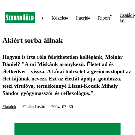
Családi
Közélet
Interjú
Riport
kör
Akiért sorba állnak
Hogyan is írta róla felejthetetlen kollégánk, Molnár
Dániel? "A mi Miskánk aranykezű. Életet ad és
életkedvet - vissza. A kínai bölcselet a gerincoszlopot az
élet fájának nevezi. Ezt az életfát ápolja, gondozza,
teszi virulóvá, termékennyé Liszai-Kocsik Mihály
Sándor gyógymasszőr és reflexológus."
Fiatalok
Fábián István
2004. 07. 30.