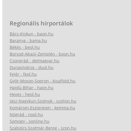
Regionális hírportálok
Bács-Kiskun - baon.hu
Baranya - bama.hu
Békés - beol.hu
Borsod-Abaúj-Zemplén - boon.hu
Csongrád - delmagyar.hu
Dunaújváros - duol.hu
Fejér - feol.hu
Győr-Moson-Sopron - kisalfold.hu
Hajdú-Bihar - haon.hu
Heves - heol.hu
Jász-Nagykun-Szolnok - szoljon.hu
Komárom-Esztergom - kemma.hu
Nógrád - nool.hu
Somogy - sonline.hu
Szabolcs-Szatmár-Bereg - szon.hu