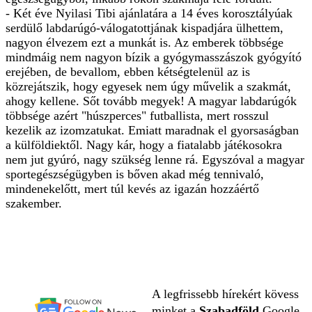
- Két éve Nyilasi Tibi ajánlatára a 14 éves korosztályúak
serdülő labdarúgó-válogatottjának kispadjára ülhettem,
nagyon élvezem ezt a munkát is. Az emberek többsége
mindmáig nem nagyon bízik a gyógymasszászok gyógyító
erejében, de bevallom, ebben kétségtelenül az is
közrejátszik, hogy egyesek nem úgy művelik a szakmát,
ahogy kellene. Sőt tovább megyek! A magyar labdarúgók
többsége azért "húszperces" futballista, mert rosszul
kezelik az izomzatukat. Emiatt maradnak el gyorsaságban
a külföldiektől. Nagy kár, hogy a fiatalabb játékosokra
nem jut gyúró, nagy szükség lenne rá. Egyszóval a magyar
sportegészségügyben is bőven akad még tennivaló,
mindenekelőtt, mert túl kevés az igazán hozzáértő
szakember.
A legfrissebb hírekért kövess
minket a
Szabadföld
Google