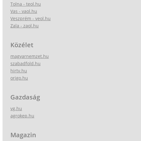
Tolna - teol.hu
Vas - vaol.hu
Veszprém - veol.hu
Zala - zaol.hu
Közélet
magyarnemzet.hu
szabadfold.hu
hirtv.hu
origo.hu
Gazdaság
vg.hu
agrokep.hu
Magazin