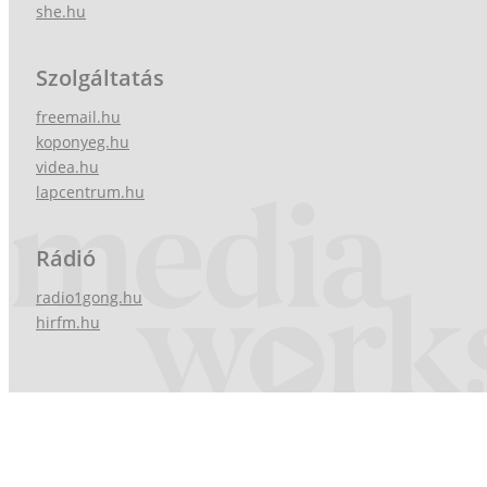
she.hu
Szolgáltatás
freemail.hu
koponyeg.hu
videa.hu
lapcentrum.hu
Rádió
radio1gong.hu
hirfm.hu