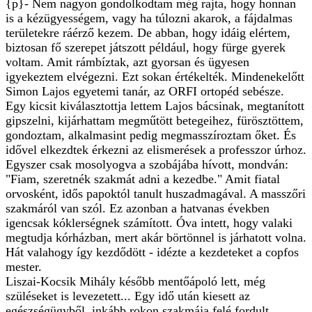
{p}- Nem nagyon gondolkodtam még rajta, hogy honnan
is a kézügyességem, vagy ha túlozni akarok, a fájdalmas
területekre ráérző kezem. De abban, hogy idáig elértem,
biztosan fő szerepet játszott például, hogy fürge gyerek
voltam. Amit rámbíztak, azt gyorsan és ügyesen
igyekeztem elvégezni. Ezt sokan értékelték. Mindenekelőtt
Simon Lajos egyetemi tanár, az ORFI ortopéd sebésze.
Egy kicsit kiválasztottja lettem Lajos bácsinak, megtanított
gipszelni, kijárhattam megműtött betegeihez, fürösztöttem,
gondoztam, alkalmasint pedig megmasszíroztam őket. És
idővel elkezdtek érkezni az elismerések a professzor úrhoz.
Egyszer csak mosolyogva a szobájába hívott, mondván:
"Fiam, szeretnék szakmát adni a kezedbe." Amit fiatal
orvosként, idős papoktól tanult huszadmagával. A masszőri
szakmáról van szól. Ez azonban a hatvanas években
igencsak kóklerségnek számított. Óva intett, hogy valaki
megtudja kórházban, mert akár börtönnel is járhatott volna.
Hát valahogy így kezdődött - idézte a kezdeteket a copfos
mester.
Liszai-Kocsik Mihály később mentőápoló lett, még
szüléseket is levezetett... Egy idő után kiesett az
egészségügyből, inkább rokon szakmája felé fordult.