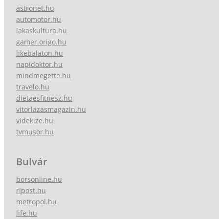
astronet.hu
automotor.hu
lakaskultura.hu
gamer.origo.hu
likebalaton.hu
napidoktor.hu
mindmegette.hu
travelo.hu
dietaesfitnesz.hu
vitorlazasmagazin.hu
videkize.hu
tvmusor.hu
Bulvár
borsonline.hu
ripost.hu
metropol.hu
life.hu