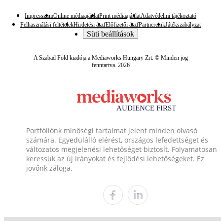
Impresszum
Online médiaajánlat
Print médiaajánlat
Adatvédelmi tájékoztató
Felhasználási feltételek
Hirdetési ászf
Előfizetői ászf
Partnereink
Játékszabályzat
Süti beállítások
A Szabad Föld kiadója a Mediaworks Hungary Zrt. © Minden jog
fenntartva. 2026
Portfóliónk minőségi tartalmat jelent minden olvasó
számára. Egyedülálló elérést, országos lefedettséget és
változatos megjelenési lehetőséget biztosít. Folyamatosan
keressük az új irányokat és fejlődési lehetőségeket. Ez
jövőnk záloga.