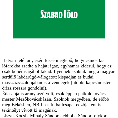
Hatvan felé tart, ezért kissé meglepő, hogy csinos kis
lófarokba szedte a haját; igaz, egyhamar kiderül, hogy ez
csak bohémságából fakad. Ilyennek szokták meg a magyar
serdülő labdarúgó-válogatott kispadján és budai
masszázsszalonjában is a vendégek (utóbbi kapcsán isten
őrizz rosszra gondolni).
Édesapja is aranykezű volt, csak éppen patkolókovács-
mester Mezőkovácsházán. Szolnok megyében, de előbb
még Békésben, NB II-es futballcsapat edzőjeként is
tekintélyt vívott ki magának.
Liszai-Kocsik Mihály Sándor - ebből a Sándort olykor