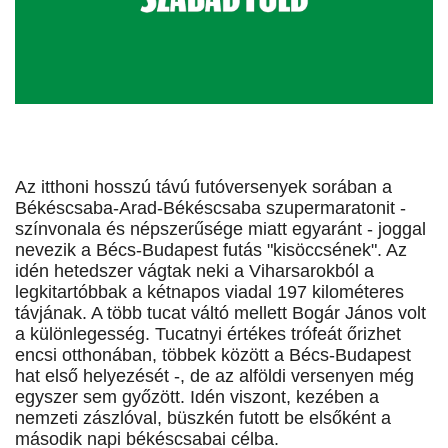
Az itthoni hosszú távú futóversenyek sorában a
Békéscsaba-Arad-Békéscsaba szupermaratonit -
színvonala és népszerűsége miatt egyaránt - joggal
nevezik a Bécs-Budapest futás "kisöccsének". Az
idén hetedszer vágtak neki a Viharsarokból a
legkitartóbbak a kétnapos viadal 197 kilométeres
távjának. A több tucat váltó mellett Bogár János volt
a különlegesség. Tucatnyi értékes trófeát őrizhet
encsi otthonában, többek között a Bécs-Budapest
hat első helyezését -, de az alföldi versenyen még
egyszer sem győzött. Idén viszont, kezében a
nemzeti zászlóval, büszkén futott be elsőként a
második napi békéscsabai célba.