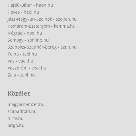
Hajdú-Bihar - haon.hu
Heves - heol.hu
Jász-Nagykun-Szolnok - szoljon.hu
Komárom-Esztergom - kemma.hu
Nógrád - nool.hu
Somogy - sonline.hu
Szabolcs-Szatmár-Bereg - szon.hu
Tolna - teol.hu
Vas - vaol.hu
Veszprém - veol.hu
Zala - zaol.hu
Közélet
magyarnemzet.hu
szabadfold.hu
hirtv.hu
origo.hu