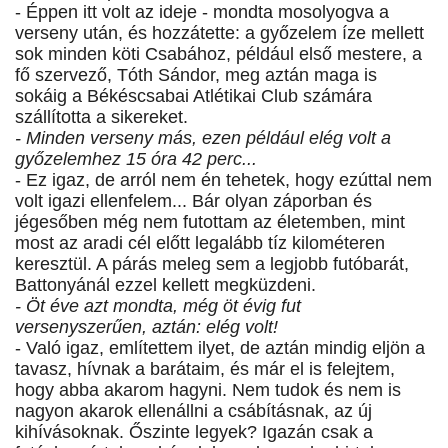
- Éppen itt volt az ideje - mondta mosolyogva a
verseny után, és hozzátette: a győzelem íze mellett
sok minden köti Csabához, például első mestere, a
fő szervező, Tóth Sándor, meg aztán maga is
sokáig a Békéscsabai Atlétikai Club számára
szállította a sikereket.
- Minden verseny más, ezen például elég volt a
győzelemhez 15 óra 42 perc...
- Ez igaz, de arról nem én tehetek, hogy ezúttal nem
volt igazi ellenfelem... Bár olyan záporban és
jégesőben még nem futottam az életemben, mint
most az aradi cél előtt legalább tíz kilométeren
keresztül. A párás meleg sem a legjobb futóbarát,
Battonyánál ezzel kellett megküzdeni.
- Öt éve azt mondta, még öt évig fut
versenyszerűen, aztán: elég volt!
- Való igaz, említettem ilyet, de aztán mindig eljön a
tavasz, hívnak a barátaim, és már el is felejtem,
hogy abba akarom hagyni. Nem tudok és nem is
nagyon akarok ellenállni a csábításnak, az új
kihívásoknak. Őszinte legyek? Igazán csak a