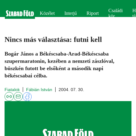
Családi
H
Közélet
Interjú
Riport
kör
tá
Nincs más választása: futni kell
Bogár János a Békéscsaba-Arad-Békéscsaba
szupermaratonin, kezében a nemzeti zászlóval,
büszkén futott be elsőként a második napi
békéscsabai célba.
Fiatalok
Fábián István
2004. 07. 30.