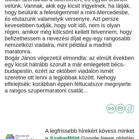
velünk. Vannak, akik egy kicsit irigyelnek, ha látják,
hogy beülünk a feleségemmel a mini-Mercedesbe,
és elutazunk valamelyik versenyre. Azt persze
kevesebben tudják, hogy volt idő, nem is olyan
régen, amikor még kölcsönt kellett felvennem, hogy
befizethessem a nevezési díjat egy-egy rangosabb
nemzetközi viadalra, mint például a madridi
maratonra.
Bogár János végezetül elmondta: az elmúlt években
egy kicsit hátrább szorult a már emlegetett bécs-
budapestin, ezért az októberi viadalon ismét
szeretne ott lenni a legjobbak között. Nehogy
elfelejtsék: korábban éppen féltucatszor megnyerte
a rangos szupermaratoni csatát...
A legfrissebb hírekért kövess minket
a
Szabadföld
Google News oldalán