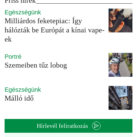
Friss hírek
Egészségünk
Milliárdos feketepiac: Így
hálózták be Európát a kínai vape-
ek
Portré
Szemeiben tűz lobog
Egészségünk
Málló idő
Hírlevél feliratkozás