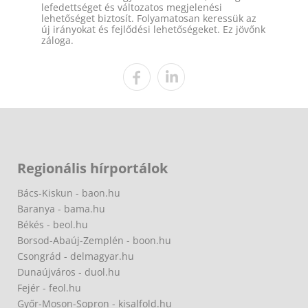
lefedettséget és változatos megjelenési
lehetőséget biztosít. Folyamatosan keressük az
új irányokat és fejlődési lehetőségeket. Ez jövőnk
záloga.
Regionális hírportálok
Bács-Kiskun - baon.hu
Baranya - bama.hu
Békés - beol.hu
Borsod-Abaúj-Zemplén - boon.hu
Csongrád - delmagyar.hu
Dunaújváros - duol.hu
Fejér - feol.hu
Győr-Moson-Sopron - kisalfold.hu