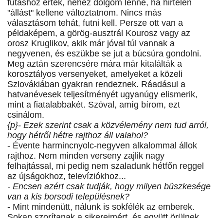
futáshoz értek, nehéz dolgom lenne, ha hirtelen
"állást" kellene változtatnom. Nincs más
választásom tehát, futni kell. Persze ott van a
példaképem, a görög-ausztrál Kourosz vagy az
orosz Kruglikov, akik már jóval túl vannak a
negyvenen, és eszükbe se jut a búcsúra gondolni.
Meg aztán szerencsére mára már kitalálták a
korosztályos versenyeket, amelyeket a közeli
Szlovákiában gyakran rendeznek. Ráadásul a
hatvanévesek teljesítményét ugyanúgy elismerik,
mint a fiatalabbakét. Szóval, amíg bírom, ezt
csinálom.
{p}- Ezek szerint csak a közvélemény nem tud arról,
hogy hétről hétre rajthoz áll valahol?
- Évente harmincnyolc-negyven alkalommal állok
rajthoz. Nem minden verseny zajlik nagy
felhajtással, mi pedig nem szaladunk hétfőn reggel
az újságokhoz, televíziókhoz...
- Encsen azért csak tudják, hogy milyen büszkesége
van a kis borsodi településnek?
- Mint mindenütt, nálunk is sokfélék az emberek.
Sokan szorítanak a sikereimért, és együtt örülnek