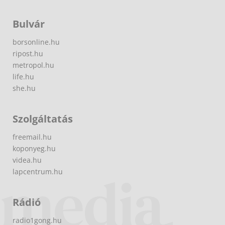
Bulvár
borsonline.hu
ripost.hu
metropol.hu
life.hu
she.hu
Szolgáltatás
freemail.hu
koponyeg.hu
videa.hu
lapcentrum.hu
Rádió
radio1gong.hu