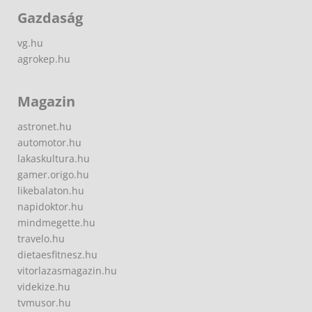
Gazdaság
vg.hu
agrokep.hu
Magazin
astronet.hu
automotor.hu
lakaskultura.hu
gamer.origo.hu
likebalaton.hu
napidoktor.hu
mindmegette.hu
travelo.hu
dietaesfitnesz.hu
vitorlazasmagazin.hu
videkize.hu
tvmusor.hu