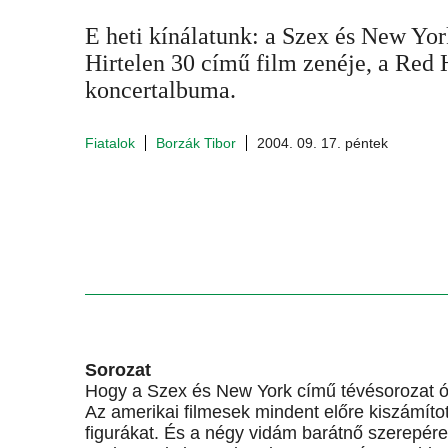
E heti kínálatunk: a Szex és New York
Hirtelen 30 című film zenéje, a Red 
koncertalbuma.
Fiatalok
Borzák Tibor
2004. 09. 17. péntek
Sorozat
Hogy a Szex és New York című tévésorozat ór
Az amerikai filmesek mindent előre kiszámíto
figurákat. És a négy vidám barátnő szerepére 