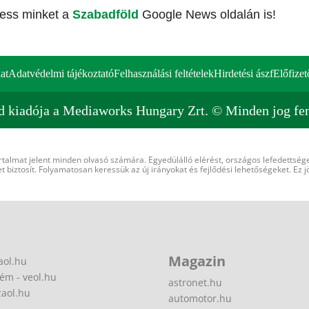
vess minket a
Szabadföld
Google News oldalán is!
at
Adatvédelmi tájékoztató
Felhasználási feltételek
Hirdetési ászf
Előfizet
d kiadója a Mediaworks Hungary Zrt. © Minden jog fen
rtalmat jelent minden olvasó számára. Egyedülálló elérést, országos lefedettsége
 biztosít. Folyamatosan keressük az új irányokat és fejlődési lehetőségeket. Ez j
Magazin
aol.hu
ém - veol.hu
astronet.hu
zaol.hu
automotor.hu