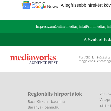
A legfrissebb hírekért kö
Impresszum
Online médiaajánlat
Print médiaajánl
A Szabad Föl
Portfóliónk minőségi ta
megjelenési lehetőséget
Regionális hírportálok
Vas - v
Veszpr
Bács-Kiskun - baon.hu
Zala - 
Baranya - bama.hu