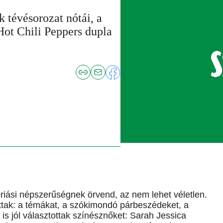
 tévésorozat nótái, a
Hot Chili Peppers dupla
iási népszerűségnek örvend, az nem lehet véletlen.
ttak: a témákat, a szókimondó párbeszédeket, a
is jól választottak színésznőket: Sarah Jessica