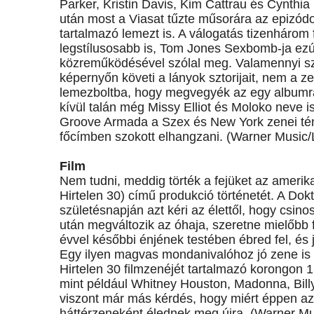
Parker, Kristin Davis, Kim Cattrau és Cynth
után most a Viasat tűzte műsorára az epizódok
tartalmazó lemezt is. A válogatás tizenhárom f
legstílusosabb is, Tom Jones Sexbomb-ja ez
közreműködésével szólal meg. Valamennyi szá
képernyőn követi a lányok sztorijait, nem a z
lemezboltba, hogy megvegyék az egy albumra 
kívül talán még Missy Elliot és Moloko neve
Groove Armada a Szex és New York zenei témáj
főcímben szokott elhangzani. (Warner Music
Film
Nem tudni, meddig törték a fejüket az amerika
Hirtelen 30) című produkció történetét. A Dok
születésnapján azt kéri az élettől, hogy csi
után megváltozik az óhaja, szeretne mielőbb f
évvel későbbi énjének testében ébred fel, és 
Egy ilyen magvas mondanivalóhoz jó zene is ke
Hirtelen 30 filmzenéjét tartalmazó korongon 
mint például Whitney Houston, Madonna, Billy 
viszont már más kérdés, hogy miért éppen azo
háttérzeneként élednek meg újra. (Warner M