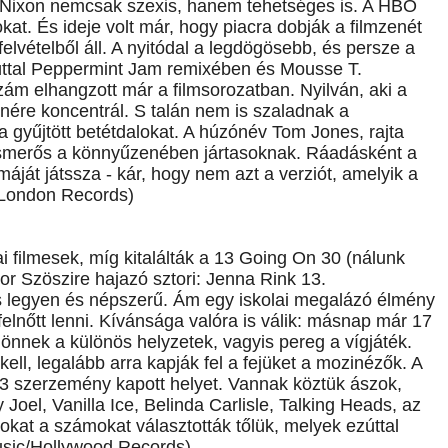
ia Nixon nemcsak szexis, hanem tehetséges is. A HBO
at. És ideje volt már, hogy piacra dobják a filmzenét
elvételből áll. A nyitódal a legdögösebb, és persze a
úttal Peppermint Jam remixében és Mousse T.
m elhangzott már a filmsorozatban. Nyilván, aki a
enére koncentrál. S talán nem is szaladnak a
gyűjtött betétdalokat. A húzónév Tom Jones, rajta
 ismerős a könnyűzenében jártasoknak. Ráadásként a
át játssza - kár, hogy nem azt a verziót, amelyik a
/London Records)
i filmesek, míg kitalálták a 13 Going On 30 (nálunk
tor Szöszire hajazó sztori: Jenna Rink 13.
nos legyen és népszerű. Ám egy iskolai megalázó élmény
elnőtt lenni. Kívánsága valóra is válik: másnap már 17
jönnek a különös helyzetek, vagyis pereg a vígjáték.
ll, legalább arra kapják fel a fejüket a mozinézők. A
13 szerzemény kapott helyet. Vannak köztük ászok,
Joel, Vanilla Ice, Belinda Carlisle, Talking Heads, az
kat a számokat választották tőlük, melyek ezúttal
usic/Hollywood Records)