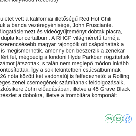
tet vett a kaliforniai illetőségű Red Hot Chili
ájuk a banda vezéregyénisége, John Frusciante.
álogatáslemezt és videógyűjteményt dobtak piacra,
 a dupla koncertalbum. A RHCP világméretű turnéja
szerencsésebb magyar rajongóik ott csápolhattak a
k is megismerhetik, amennyiben beszerzik a zenekar
fért fel, mégpedig a londoni Hyde Parkban rögzítettek
 számot játszottak, s talán nem meglepő módon inkább
zpontosítottak. Így a sok tekintetben csúcsalbumnak
26 nóta között két vadonatúj is felfedezhető: a Rolling
leges zenei csemegének számítanak feldolgozásaik,
kósikere John előadásában, illetve a 45 Grave Black
szlet a dobokra, illetve a trombitára komponált