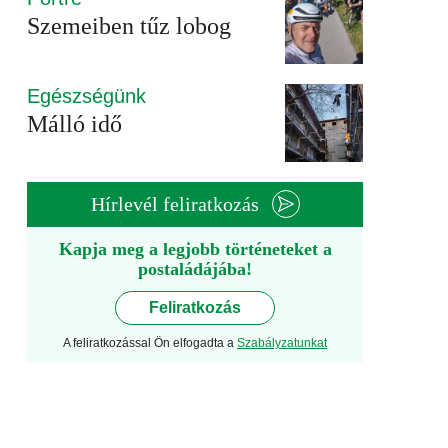
Szemeiben tűz lobog
Egészségünk
Málló idő
Hírlevél feliratkozás
Kapja meg a legjobb történeteket a
postaládájába!
Feliratkozás
A feliratkozással Ön elfogadta a
Szabályzatunkat