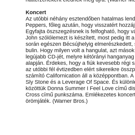
Koncert
Az utóbbi néhány esztendőben hatalmas lendüle
Peppers, főleg azután, hogy visszatért hozz
Egyfajta öszszegzésnek is felfogható, hogy v
John szólólemezt is készített, most pedig itt
során egészen Bécsújhelyig elmerészkedett, 
bulin. Hogy milyen volt a hangulat, azt máso
legújabb CD-jét, melyre kétórányi hanganyag 
alapján. Érdekes, hogy a fiúk kevesebb régi
az utóbbi fél évtizedben elért sikereikre öss
számító Californication áll a középpontban. A 
Sly Stone és a Leverage Of Space. És külön
közöttük Donna Summer I Feel Love című disz
Cross című punkszáma. Emlékezetes koncertré
örömjáték. (Warner Bros.)