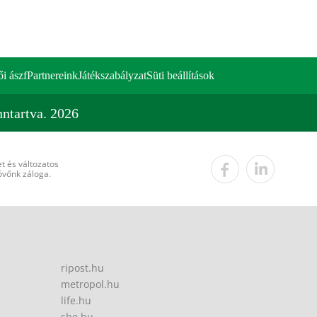
ői ászf
Partnereink
Játékszabályzat
Süti beállítások
ntartva. 2026
t és változatos
övőnk záloga.
ripost.hu
metropol.hu
life.hu
she.hu