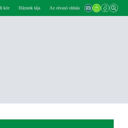
di kör
Házunk tája
Az olvasó oldala