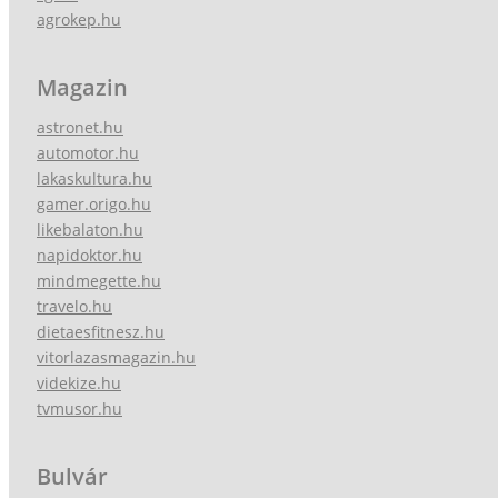
agrokep.hu
Magazin
astronet.hu
automotor.hu
lakaskultura.hu
gamer.origo.hu
likebalaton.hu
napidoktor.hu
mindmegette.hu
travelo.hu
dietaesfitnesz.hu
vitorlazasmagazin.hu
videkize.hu
tvmusor.hu
Bulvár