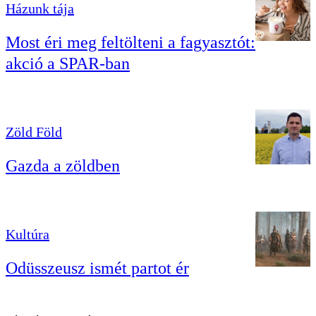
Házunk tája
Most éri meg feltölteni a fagyasztót:
akció a SPAR-ban
Zöld Föld
Gazda a zöldben
Kultúra
Odüsszeusz ismét partot ér