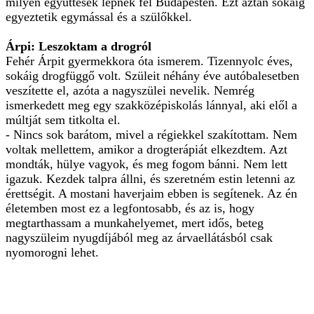
milyen együttesek lépnek fel Budapesten. Ezt aztán sokáig
egyeztetik egymással és a szülőkkel.
Árpi: Leszoktam a drogról
Fehér Árpit gyermekkora óta ismerem. Tizennyolc éves,
sokáig drogfüggő volt. Szüleit néhány éve autóbalesetben
veszítette el, azóta a nagyszülei nevelik. Nemrég
ismerkedett meg egy szakközépiskolás lánnyal, aki elől a
múltját sem titkolta el.
- Nincs sok barátom, mivel a régiekkel szakítottam. Nem
voltak mellettem, amikor a drogterápiát elkezdtem. Azt
mondták, hülye vagyok, és meg fogom bánni. Nem lett
igazuk. Kezdek talpra állni, és szeretném estin letenni az
érettségit. A mostani haverjaim ebben is segítenek. Az én
életemben most ez a legfontosabb, és az is, hogy
megtarthassam a munkahelyemet, mert idős, beteg
nagyszüleim nyugdíjából meg az árvaellátásból csak
nyomorogni lehet.