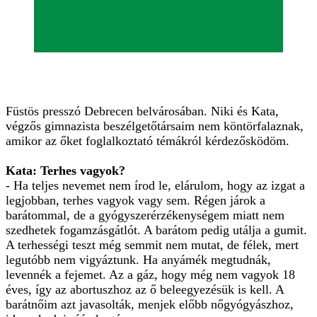
Füstös presszó Debrecen belvárosában. Niki és Kata,
végzős gimnazista beszélgetőtársaim nem köntörfalaznak,
amikor az őket foglalkoztató témákról kérdezősködöm.
Kata: Terhes vagyok?
- Ha teljes nevemet nem írod le, elárulom, hogy az izgat a
legjobban, terhes vagyok vagy sem. Régen járok a
barátommal, de a gyógyszerérzékenységem miatt nem
szedhetek fogamzásgátlót. A barátom pedig utálja a gumit.
A terhességi teszt még semmit nem mutat, de félek, mert
legutóbb nem vigyáztunk. Ha anyámék megtudnák,
levennék a fejemet. Az a gáz, hogy még nem vagyok 18
éves, így az abortuszhoz az ő beleegyezésük is kell. A
barátnőim azt javasolták, menjek előbb nőgyógyászhoz,