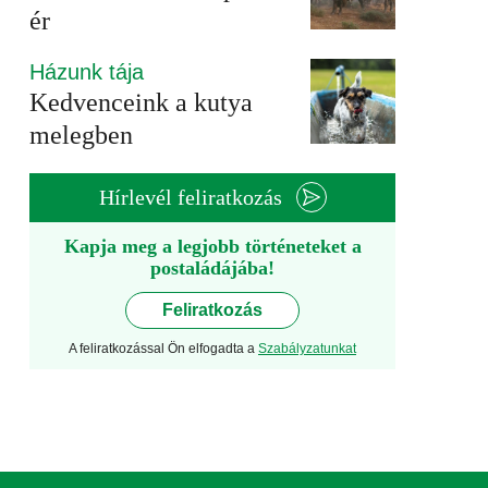
ér
Házunk tája
Kedvenceink a kutya
melegben
Hírlevél feliratkozás
Kapja meg a legjobb történeteket a
postaládájába!
Feliratkozás
A feliratkozással Ön elfogadta a
Szabályzatunkat