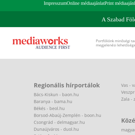
Impresszum
Online médiaajánlat
Print médiaajánl
A Szabad Föl
Portfóliónk minőségi ta
megjelenési lehetőséget
Regionális hírportálok
Vas - v
Veszpr
Bács-Kiskun - baon.hu
Zala - 
Baranya - bama.hu
Békés - beol.hu
Borsod-Abaúj-Zemplén - boon.hu
Közé
Csongrád - delmagyar.hu
Dunaújváros - duol.hu
magya