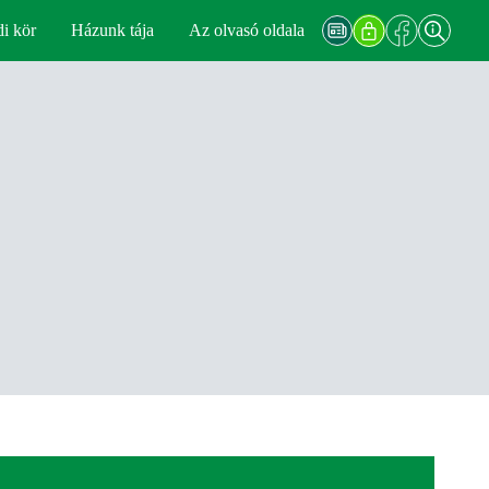
di kör
Házunk tája
Az olvasó oldala