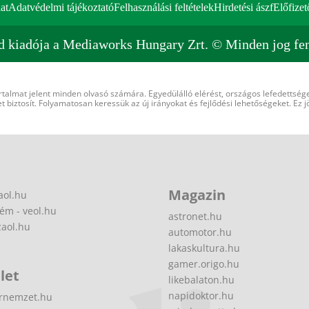
at
Adatvédelmi tájékoztató
Felhasználási feltételek
Hirdetési ászf
Előfizet
d kiadója a Mediaworks Hungary Zrt. © Minden jog fen
rtalmat jelent minden olvasó számára. Egyedülálló elérést, országos lefedettsége
 biztosít. Folyamatosan keressük az új irányokat és fejlődési lehetőségeket. Ez j
Magazin
aol.hu
ém - veol.hu
astronet.hu
zaol.hu
automotor.hu
lakaskultura.hu
gamer.origo.hu
let
likebalaton.hu
napidoktor.hu
rnemzet.hu