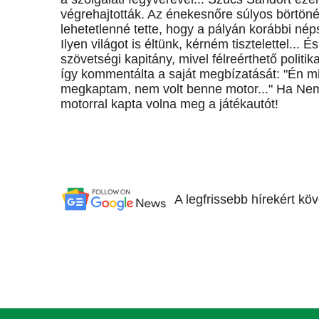
végrehajtották. Az énekesnőre súlyos börtönév
lehetetlenné tette, hogy a pályán korábbi n
Ilyen világot is éltünk, kérném tisztelettel...
szövetségi kapitány, mivel félreérthető politi
így kommentálta a saját megbízatását: "Én mi
megkaptam, nem volt benne motor..." Ha Nem
motorral kapta volna meg a játékautót!
A legfrissebb hírekért kö