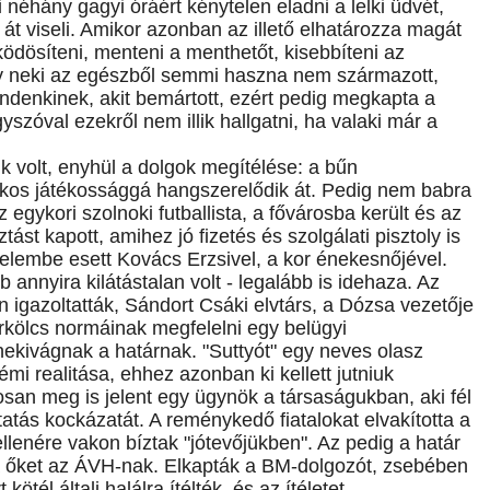
 néhány gagyi óráért kénytelen eladni a lelki üdvét,
t viseli. Amikor azonban az illető elhatározza magát
ködösíteni, menteni a menthetőt, kisebbíteni az
ogy neki az egészből semmi haszna nem származott,
ndenkinek, akit bemártott, ezért pedig megkapta a
yszóval ezekről nem illik hallgatni, ha valaki már a
k volt, enyhül a dolgok megítélése: a bűn
ajkos játékossággá hangszerelődik át. Pedig nem babra
 egykori szolnoki futballista, a fővárosba került és az
tást kapott, amihez jó fizetés és szolgálati pisztoly is
erelembe esett Kovács Erzsivel, a kor énekesnőjével.
 annyira kilátástalan volt - legalább is idehaza. Az
igazoltatták, Sándort Csáki elvtárs, a Dózsa vezetője
 erkölcs normáinak megfelelni egy belügyi
nekivágnak a határnak. "Suttyót" egy neves olasz
némi realitása, ehhez azonban ki kellett jutniuk
san meg is jelent egy ügynök a társaságukban, aki fél
uttatás kockázatát. A reménykedő fiatalokat elvakította a
ellenére vakon bíztak "jótevőjükben". Az pedig a határ
a őket az ÁVH-nak. Elkapták a BM-dolgozót, zsebében
ötél általi halálra ítélték, és az ítéletet