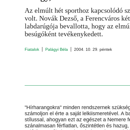
Az elmúlt hét sporthoz kapcsolódó s
volt. Novák Dezső, a Ferencváros két
labdarúgója bevallotta, hogy az elmú
besúgóként tevékenykedett.
Fiatalok
Palágyi Béla
2004. 10. 29. péntek
"Hírharangokra" minden rendszernek szüksége l
számoljon el érte a saját lelkiismeretével. 
stílussal, ahogyan ezt az egészet a Nemere 
szánalmasan férfiatlan, őszintétlen és hazug