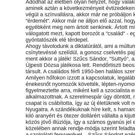
Adódhat az életben olyan helyzet, hogy valaki
aminek aztán a következményeit évtizedeken á
végül a színvallásra, akkor már ne próbáljon 
"érdemét". Akkor már ne álljon elő azzal, h
egyébként meg nem ártott senkinek. Ártott mi
válogatott mezt, kapott borozót a "család" - eg
gyóntatószék elé térdepel.
Ahogy távolodunk a diktatúrától, ami a múltun
csínytevéssé szelídül, a gonosz cselvetés p
ment akkor a játék! Szűcs Sándor, "Suttyó", az
Újpesti Dózsa játékosa lett. Rendőrtiszti beosz
társult. A családos férfi 1950-ben halálos sz
Amilyen hőfokon izzott a kapcsolatuk, legalább
énekesnőt nyomozók követték, lépten-nyomon 
figyelmeztette arra, miként kell a szocialista
alkalmazottnak. A szerelmespár úgy döntött, 
csapat is csábította, így az új életüknek volt 
Nyugatra. A szándékuknak híre kelt, s hamaro
kiló aranyért és ötezer dollárért vállalta a kij
közös jövő illúziója, így a számos gyanús jel 
közelében annak rendje-módja szerint feladt
a szolgálati fegyverével... Szűcs Sándort ezért k