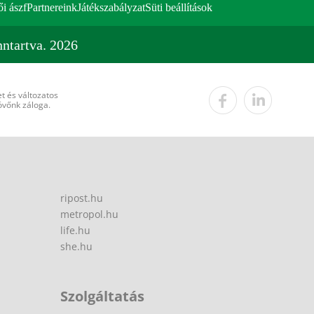
ői ászf
Partnereink
Játékszabályzat
Süti beállítások
ntartva. 2026
t és változatos
övőnk záloga.
ripost.hu
metropol.hu
life.hu
she.hu
Szolgáltatás