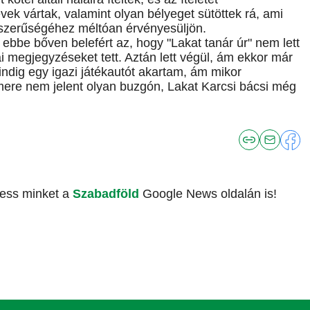
ek vártak, valamint olyan bélyeget sütöttek rá, ami
épszerűségéhez méltóan érvényesüljön.
 És ebbe bőven belefért az, hogy "Lakat tanár úr" nem lett
kai megjegyzéseket tett. Aztán lett végül, ám ekkor már
ndig egy igazi játékautót akartam, ám mikor
ere nem jelent olyan buzgón, Lakat Karcsi bácsi még
vess minket a
Szabadföld
Google News oldalán is!