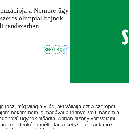
zenzációja a Nemere-ügy
szeres olimpiai bajnok
lt rendszerben
esz, míg világ a világ, aki vállalja ezt a szerepet,
A bajom nekem nem is magával a ténnyel volt, hanem a
fedőnevű ügynök előadta. Abban bizony volt valami
, ami mindenképp méltatlan a kétszer öt karikához.