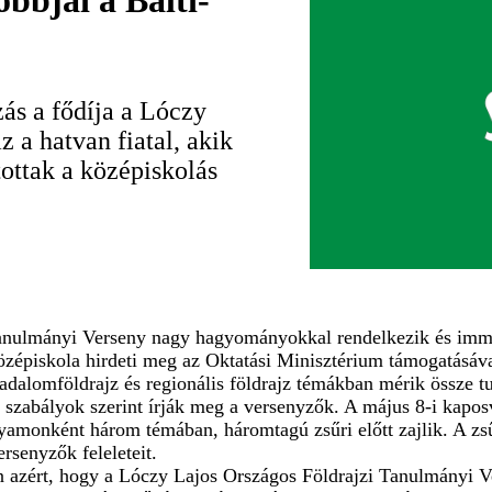
bbjai a Balti-
ás a fődíja a Lóczy
z a hatvan fiatal, akik
ottak a középiskolás
anulmányi Verseny nagy hagyományokkal rendelkezik és immár
piskola hirdeti meg az Oktatási Minisztérium támogatásával
sadalomföldrajz és regionális földrajz témákban mérik össze t
s szabályok szerint írják meg a versenyzők. A május 8-i kapos
yamonként három témában, háromtagú zsűri előtt zajlik. A zsű
rsenyzők feleleteit.
an azért, hogy a Lóczy Lajos Országos Földrajzi Tanulmányi 