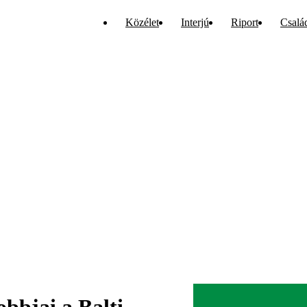
Közélet
Interjú
Riport
Csalá