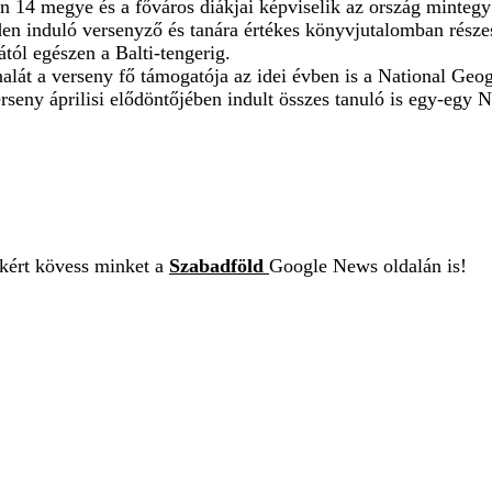
en 14 megye és a főváros diákjai képviselik az ország minte
 induló versenyző és tanára értékes könyvjutalomban részes
tól egészen a Balti-tengerig.
lát a verseny fő támogatója az idei évben is a National Geo
rseny áprilisi elődöntőjében indult összes tanuló is egy-egy
ekért kövess minket a
Szabadföld
Google News oldalán is!