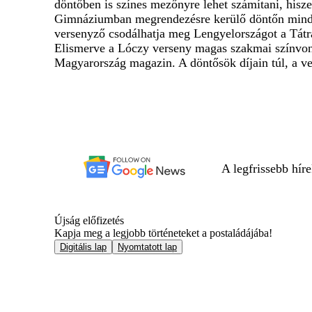
döntőben is színes mezőnyre lehet számítani, hisz
Gimnáziumban megrendezésre kerülő döntőn minden
versenyző csodálhatja meg Lengyelországot a Tátrá
Elismerve a Lóczy verseny magas szakmai színvona
Magyarország magazin. A döntősök díjain túl, a ve
A legfrissebb hír
Újság előfizetés
Kapja meg a legjobb történeteket a postaládájába!
Digitális lap
Nyomtatott lap