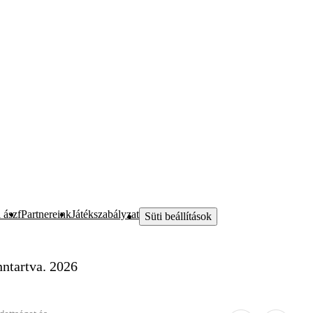
 ászf
Partnereink
Játékszabályzat
Süti beállítások
ntartva. 2026