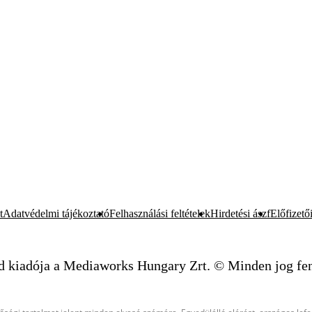
t
Adatvédelmi tájékoztató
Felhasználási feltételek
Hirdetési ászf
Előfizetői
d kiadója a Mediaworks Hungary Zrt. © Minden jog fen