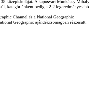
gy 35 középiskoláját. A kaposvári Munkácsy Mihály
ül, kategóriánként pedig a 2-2 legeredményesebb
graphic Channel és a National Geographic
 National Geographic ajándékcsomagban részesült.