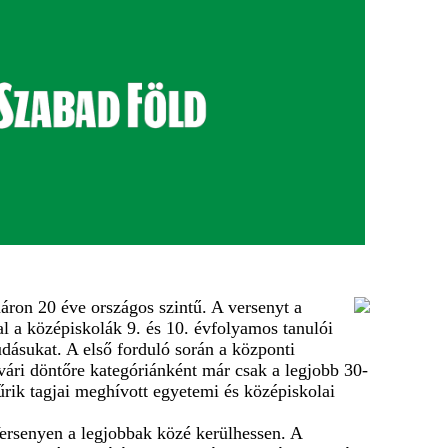
on 20 éve országos szintű. A versenyt a
 a középiskolák 9. és 10. évfolyamos tanulói
udásukat. A első forduló során a központi
vári döntőre kategóriánként már csak a legjobb 30-
rik tagjai meghívott egyetemi és középiskolai
Versenyen a legjobbak közé kerülhessen. A