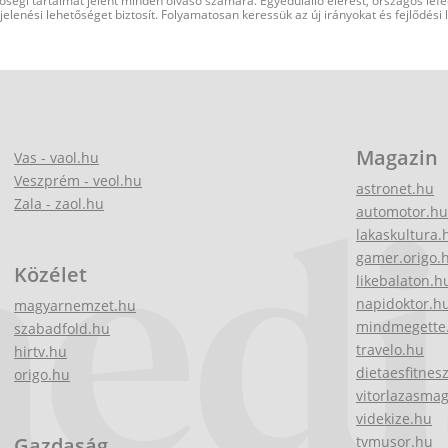
őségi tartalmat jelent minden olvasó számára. Egyedülálló elérést, országos lef
elenési lehetőséget biztosít. Folyamatosan keressük az új irányokat és fejlődési
Magazin
Vas - vaol.hu
Veszprém - veol.hu
astronet.hu
Zala - zaol.hu
automotor.hu
lakaskultura.
gamer.origo.
Közélet
likebalaton.h
napidoktor.h
magyarnemzet.hu
mindmegette
szabadfold.hu
travelo.hu
hirtv.hu
dietaesfitnes
origo.hu
vitorlazasma
videkize.hu
Gazdaság
tvmusor.hu