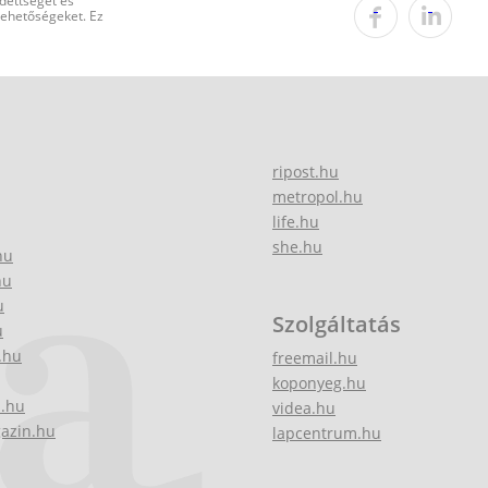
edettséget és
 lehetőségeket. Ez
ripost.hu
metropol.hu
life.hu
she.hu
hu
hu
u
Szolgáltatás
u
.hu
freemail.hu
koponyeg.hu
z.hu
videa.hu
gazin.hu
lapcentrum.hu