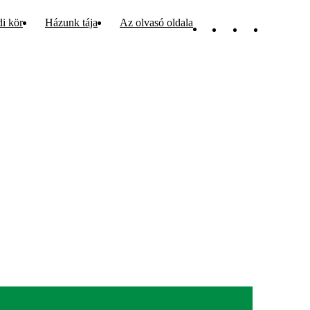
di kör
Házunk tája
Az olvasó oldala