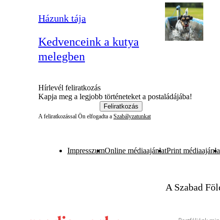
Házunk tája
Kedvenceink a kutya
melegben
Hírlevél feliratkozás
Kapja meg a legjobb történeteket a postaládájába!
Feliratkozás
A feliratkozással Ön elfogadta a
Szabályzatunkat
Impresszum
Online médiaajánlat
Print médiaajánla
A Szabad Föl