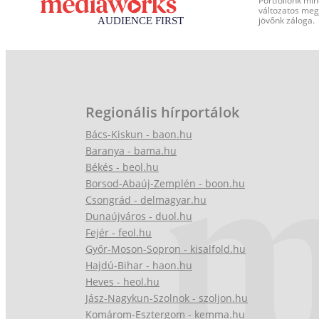
Portfóliónk min
változatos megj
jövőnk záloga.
Regionális hírportálok
Bács-Kiskun - baon.hu
Baranya - bama.hu
Békés - beol.hu
Borsod-Abaúj-Zemplén - boon.hu
Csongrád - delmagyar.hu
Dunaújváros - duol.hu
Fejér - feol.hu
Győr-Moson-Sopron - kisalfold.hu
Hajdú-Bihar - haon.hu
Heves - heol.hu
Jász-Nagykun-Szolnok - szoljon.hu
Komárom-Esztergom - kemma.hu