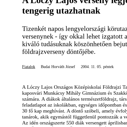
A Lóczy Lajos verseny legjo
tengerig utazhatnak
Tizenkét napos lengyelországi körutaz
versenynek - így okkal lehet izgatott a
kiváló tudásuknak köszönhetően bejut
földrajzverseny döntőjébe.
Fiatalok
Budai Horváth József
2004. 11. 05. péntek
A Lóczy Lajos Országos Középiskolai Földrajzi T
kaposvári Munkácsy Mihály Gimnázium és Szakközé
számára. A diákok általános természetföldrajz, tár
feladatlapot az iskolákban, egységes időpontban é
30 fő kap meghívást. A döntő szóbeli, amely évfol
tanárok, akik egymástól függetlenül pontozzák a ve
Az idén országszerte 550 diák versengett áprilisb