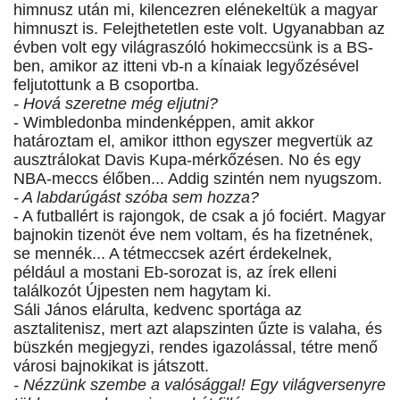
himnusz után mi, kilencezren elénekeltük a magyar
himnuszt is. Felejthetetlen este volt. Ugyanabban az
évben volt egy világraszóló hokimeccsünk is a BS-
ben, amikor az itteni vb-n a kínaiak legyőzésével
feljutottunk a B csoportba.
- Hová szeretne még eljutni?
- Wimbledonba mindenképpen, amit akkor
határoztam el, amikor itthon egyszer megvertük az
ausztrálokat Davis Kupa-mérkőzésen. No és egy
NBA-meccs élőben... Addig szintén nem nyugszom.
- A labdarúgást szóba sem hozza?
- A futballért is rajongok, de csak a jó fociért. Magyar
bajnokin tizenöt éve nem voltam, és ha fizetnének,
se mennék... A tétmeccsek azért érdekelnek,
például a mostani Eb-sorozat is, az írek elleni
találkozót Újpesten nem hagytam ki.
Sáli János elárulta, kedvenc sportága az
asztalitenisz, mert azt alapszinten űzte is valaha, és
büszkén megjegyzi, rendes igazolással, tétre menő
városi bajnokikat is játszott.
- Nézzünk szembe a valósággal! Egy világversenyre