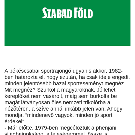
A békéscsabai sportrajongó ugyanis akkor, 1982-
ben határozta el, hogy ezután, ha csak ideje engedi,
minden jelentősebb hazai sporteseményt megnéz.
Mit megnéz? Szurkol a magyaroknak. Jóllehet
kereplőket nem vásárolt, máig sem burkolta be
magát látványosan öles nemzeti trikolórba a
nézőtéren, a szíve annál inkább jelen van. Ahogy
mondja, "mindenevő vagyok, minden jó sport
érdekel".
- Már előtte, 1979-ben megcéloztuk a phenjani
világbajnokságot a feleségemmel, össze is