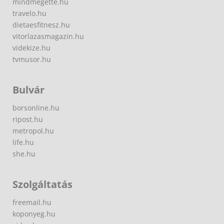
mindmegette.hu
travelo.hu
dietaesfitnesz.hu
vitorlazasmagazin.hu
videkize.hu
tvmusor.hu
Bulvár
borsonline.hu
ripost.hu
metropol.hu
life.hu
she.hu
Szolgáltatás
freemail.hu
koponyeg.hu