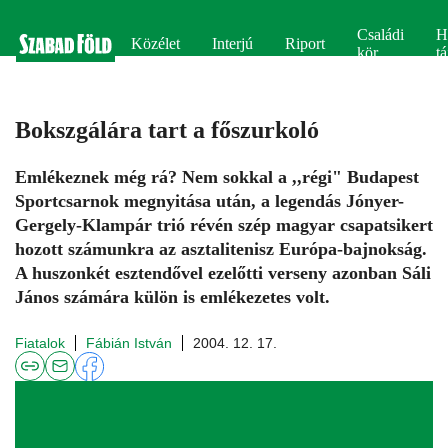
Családi
H
Közélet
Interjú
Riport
kör
tá
Bokszgálára tart a főszurkoló
Emlékeznek még rá? Nem sokkal a ,,régi" Budapest
Sportcsarnok megnyitása után, a legendás Jónyer-
Gergely-Klampár trió révén szép magyar csapatsikert
hozott számunkra az asztalitenisz Európa-bajnokság.
A huszonkét esztendővel ezelőtti verseny azonban Sáli
János számára külön is emlékezetes volt.
Fiatalok
Fábián István
2004. 12. 17.