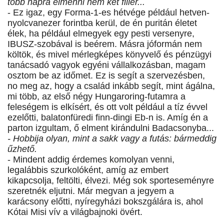
több napra elmenni nem két fillér...
- Ez igaz, egy Forma-1-es hétvége például hetven-
nyolcvanezer forintba kerül, de én puritán életet
élek, ha például elmegyek egy pesti versenyre,
IBUSZ-szobával is beérem. Másra jóformán nem
költök, és mivel mérlegképes könyvelő és pénzügyi
tanácsadó vagyok egyéni vállalkozásban, magam
osztom be az időmet. Ez is segít a szervezésben,
no meg az, hogy a család inkább segít, mint ágálna,
mi több, az első négy Hungaroring-futamra a
feleségem is elkísért, és ott volt például a tíz évvel
ezelőtti, balatonfüredi finn-dingi Eb-n is. Amíg én a
parton izgultam, ő elment kirándulni Badacsonyba...
- Hobbija olyan, mint a sakk vagy a futás: bármeddig
űzhető.
- Mindent addig érdemes komolyan venni,
legalábbis szurkolóként, amíg az embert
kikapcsolja, feltölti, élvezi. Még sok sporteseményre
szeretnék eljutni. Már megvan a jegyem a
karácsony előtti, nyíregyházi bokszgálára is, ahol
Kótai Misi vív a világbajnoki övért.