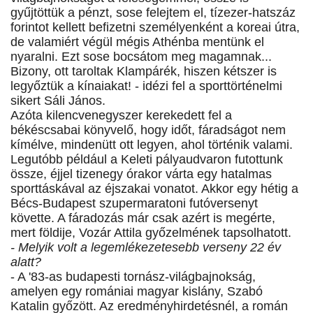
gyűjtöttük a pénzt, sose felejtem el, tízezer-hatszáz
forintot kellett befizetni személyenként a koreai útra,
de valamiért végül mégis Athénba mentünk el
nyaralni. Ezt sose bocsátom meg magamnak...
Bizony, ott taroltak Klampárék, hiszen kétszer is
legyőztük a kínaiakat! - idézi fel a sporttörténelmi
sikert Sáli János.
Azóta kilencvenegyszer kerekedett fel a
békéscsabai könyvelő, hogy időt, fáradságot nem
kímélve, mindenütt ott legyen, ahol történik valami.
Legutóbb például a Keleti pályaudvaron futottunk
össze, éjjel tizenegy órakor várta egy hatalmas
sporttáskával az éjszakai vonatot. Akkor egy hétig a
Bécs-Budapest szupermaratoni futóversenyt
követte. A fáradozás már csak azért is megérte,
mert földije, Vozár Attila győzelmének tapsolhatott.
- Melyik volt a legemlékezetesebb verseny 22 év
alatt?
- A '83-as budapesti tornász-világbajnokság,
amelyen egy romániai magyar kislány, Szabó
Katalin győzött. Az eredményhirdetésnél, a román