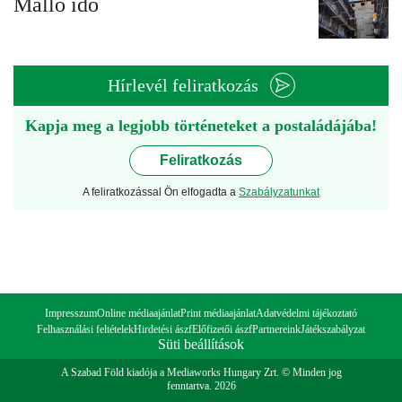
Málló idő
Hírlevél feliratkozás
Kapja meg a legjobb történeteket a postaládájába!
Feliratkozás
A feliratkozással Ön elfogadta a
Szabályzatunkat
Impresszum
Online médiaajánlat
Print médiaajánlat
Adatvédelmi tájékoztató
Felhasználási feltételek
Hirdetési ászf
Előfizetői ászf
Partnereink
Játékszabályzat
Süti beállítások
A Szabad Föld kiadója a Mediaworks Hungary Zrt. © Minden jog
fenntartva. 2026