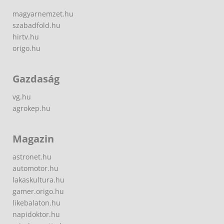
magyarnemzet.hu
szabadfold.hu
hirtv.hu
origo.hu
Gazdaság
vg.hu
agrokep.hu
Magazin
astronet.hu
automotor.hu
lakaskultura.hu
gamer.origo.hu
likebalaton.hu
napidoktor.hu