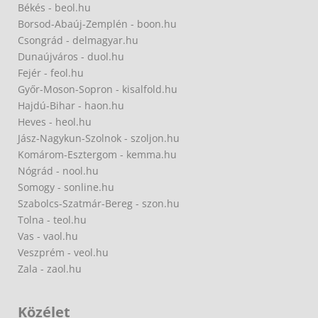
Békés - beol.hu
Borsod-Abaúj-Zemplén - boon.hu
Csongrád - delmagyar.hu
Dunaújváros - duol.hu
Fejér - feol.hu
Győr-Moson-Sopron - kisalfold.hu
Hajdú-Bihar - haon.hu
Heves - heol.hu
Jász-Nagykun-Szolnok - szoljon.hu
Komárom-Esztergom - kemma.hu
Nógrád - nool.hu
Somogy - sonline.hu
Szabolcs-Szatmár-Bereg - szon.hu
Tolna - teol.hu
Vas - vaol.hu
Veszprém - veol.hu
Zala - zaol.hu
Közélet