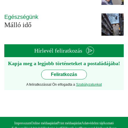
Egészségünk
Málló idő
Hírlevél feliratkozás
Kapja meg a legjobb történeteket a postaládájába!
Feliratkozás
A feliratkozással Ön elfogadta a
Szabályzatunkat
Impresszum
Online médiaajánlat
Print médiaajánlat
Adatvédelmi tájékoztató