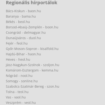
Regionális hírportálok
Bács-Kiskun - baon.hu
Baranya - bama.hu
Békés - beol.hu
Borsod-Abaúj-Zemplén - boon.hu
Csongrád - delmagyar.hu
Dunaújváros - duol.hu
Fejér - feol.hu
Győr-Moson-Sopron - kisalfold.hu
Hajdú-Bihar - haon.hu
Heves - heol.hu
Jász-Nagykun-Szolnok - szoljon.hu
Komárom-Esztergom - kemma.hu
Nógrád - nool.hu
Somogy - sonline.hu
Szabolcs-Szatmár-Bereg - szon.hu
Tolna - teol.hu
Vas - vaol.hu
Veszprém - veol.hu