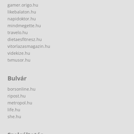
gamer.origo.hu
likebalaton.hu
napidoktor.hu
mindmegette.hu
travelo.hu
dietaesfitnesz.hu
vitorlazasmagazin.hu
videkize.hu
tvmusor.hu
Bulvár
borsonline.hu
ripost.hu
metropol.hu
life.hu
she.hu