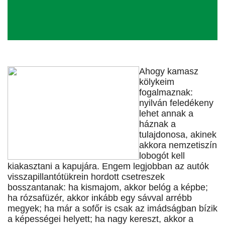
Ahogy kamasz
kölykeim
fogalmaznak:
nyilván feledékeny
lehet annak a
háznak a
tulajdonosa, akinek
akkora nemzetiszín
lobogót kell
kiakasztani a kapujára. Engem legjobban az autók
visszapillantótükrein hordott csetreszek
bosszantanak: ha kismajom, akkor belóg a képbe;
ha rózsafüzér, akkor inkább egy sávval arrébb
megyek; ha már a sofőr is csak az imádságban bízik
a képességei helyett; ha nagy kereszt, akkor a