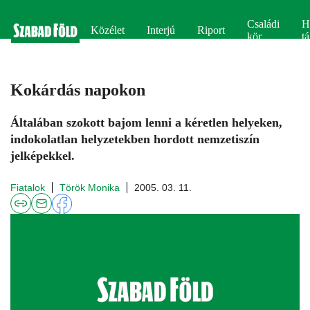
Családi
H
Közélet
Interjú
Riport
kör
tá
Kokárdás napokon
Általában szokott bajom lenni a kéretlen helyeken,
indokolatlan helyzetekben hordott nemzetiszín
jelképekkel.
Fiatalok
Török Monika
2005. 03. 11.