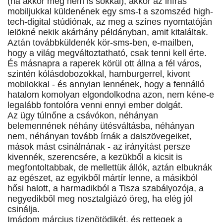
(ha akkor még nem is sokkal), akkor az infrás
mobiljukkal küldenének egy sms-t a szomszéd high-
tech-digital stúdiónak, az meg a színes nyomtatóján
lelökné nekik akárhány példányban, amit kitaláltak.
Aztán továbbküldenék kör-sms-ben, e-mailben,
hogy a világ megváltoztatható, csak tenni kell érte.
És másnapra a raperek körül ott állna a fél város,
szintén kólásdobozokkal, hamburgerrel, kivont
mobilokkal - és annyian lennének, hogy a fennálló
hatalom komolyan elgondolkodna azon, nem kéne-e
legalább fontolóra venni ennyi ember dolgát.
Az ügy túlnőne a csávókon, néhányan
belemennének néhány ütésváltásba, néhányan
nem, néhányan tovább írnák a dalszövegeiket,
mások mást csinálnának - az irányítást persze
kivennék, szerencsére, a kezükből a kicsit is
megfontoltabbak, de mellettük állók, aztán elbuknák
az egészet, az egyikből mártír lenne, a másikból
hősi halott, a harmadikból a Tisza szabályozója, a
negyedikből meg nosztalgiázó öreg, ha elég jól
csinálja.
Imádom március tizenötödikét, és rettegek a