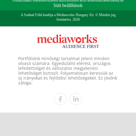
Felhasználási feltételek
Hirdetési ászf
Előfizetői ászf
Partnereink
Játékszabályzat
Süti beállítások
A Szabad Föld kiadója a Mediaworks Hungary Zrt. © Minden jog
fenntartva. 2026
Portfóliónk minőségi tartalmat jelent minden
olvasó számára. Egyedülálló elérést, országos
lefedettséget és változatos megjelenési
lehetőséget biztosít. Folyamatosan keressük az
új irányokat és fejlődési lehetőségeket. Ez jövőnk
záloga.