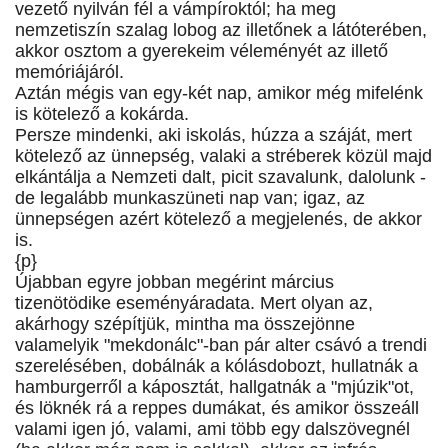
vezető nyilván fél a vámpíroktól; ha meg
nemzetiszín szalag lobog az illetőnek a látóterében,
akkor osztom a gyerekeim véleményét az illető
memóriájáról.
Aztán mégis van egy-két nap, amikor még mifelénk
is kötelező a kokárda.
Persze mindenki, aki iskolás, húzza a száját, mert
kötelező az ünnepség, valaki a stréberek közül majd
elkántálja a Nemzeti dalt, picit szavalunk, dalolunk -
de legalább munkaszüneti nap van; igaz, az
ünnepségen azért kötelező a megjelenés, de akkor
is.
{p}
Újabban egyre jobban megérint március
tizenötödike eseményáradata. Mert olyan az,
akárhogy szépítjük, mintha ma összejönne
valamelyik "mekdonálc"-ban pár alter csávó a trendi
szerelésében, dobálnák a kólásdobozt, hullatnák a
hamburgerről a káposztát, hallgatnák a "mjúzik"ot,
és löknék rá a reppes dumákat, és amikor összeáll
valami igen jó, valami, ami több egy dalszövegnél