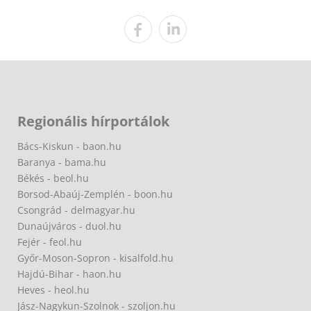
Regionális hírportálok
Bács-Kiskun - baon.hu
Baranya - bama.hu
Békés - beol.hu
Borsod-Abaúj-Zemplén - boon.hu
Csongrád - delmagyar.hu
Dunaújváros - duol.hu
Fejér - feol.hu
Győr-Moson-Sopron - kisalfold.hu
Hajdú-Bihar - haon.hu
Heves - heol.hu
Jász-Nagykun-Szolnok - szoljon.hu