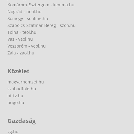
Komárom-Esztergom - kemma.hu
Nógrád - nool.hu
Somogy - sonline.hu
Szabolcs-Szatmár-Bereg - szon.hu
Tolna - teol.hu
Vas - vaol.hu
Veszprém - veol.hu
Zala - zaol.hu
Közélet
magyarnemzet.hu
szabadfold.hu
hirtv.hu
origo.hu
Gazdaság
vg.hu