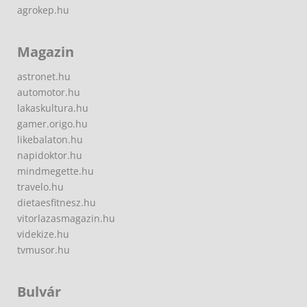
agrokep.hu
Magazin
astronet.hu
automotor.hu
lakaskultura.hu
gamer.origo.hu
likebalaton.hu
napidoktor.hu
mindmegette.hu
travelo.hu
dietaesfitnesz.hu
vitorlazasmagazin.hu
videkize.hu
tvmusor.hu
Bulvár