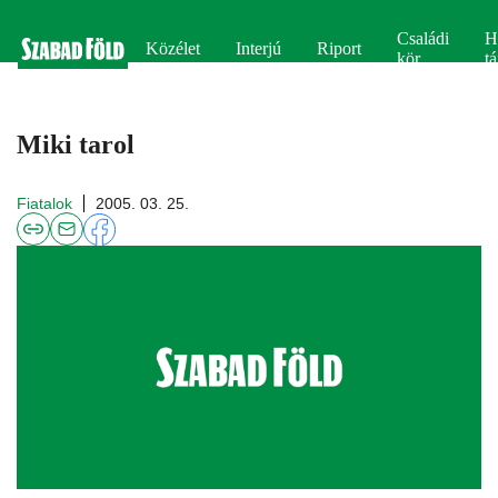
Családi
H
Közélet
Interjú
Riport
kör
tá
Miki tarol
Fiatalok
2005. 03. 25.