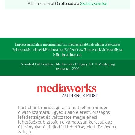
A feliratkozással Ön elfogadta a
Szabályzatunkat
Impresszum
Online médiaajánlat
Print médiaajánlat
Adatvédelmi tájékoztató
Felhasználási feltételek
Hirdetési ászf
Előfizetői ászf
Partnereink
Játékszabályzat
Süti beállítások
A Szabad Föld kiadója a Mediaworks Hungary Zrt. © Minden jog
fenntartva. 2026
Portfóliónk minőségi tartalmat jelent minden
olvasó számára. Egyedülálló elérést, országos
lefedettséget és változatos megjelenési
lehetőséget biztosít. Folyamatosan keressük az
új irányokat és fejlődési lehetőségeket. Ez jövőnk
záloga.