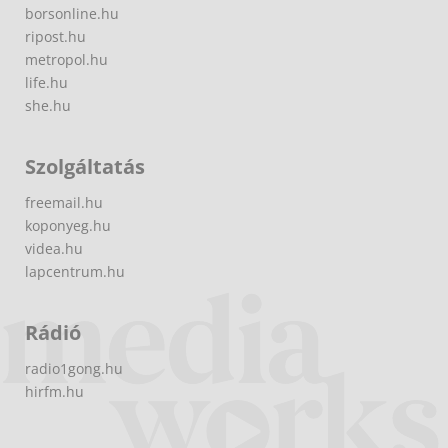
borsonline.hu
ripost.hu
metropol.hu
life.hu
she.hu
Szolgáltatás
freemail.hu
koponyeg.hu
videa.hu
lapcentrum.hu
Rádió
radio1gong.hu
hirfm.hu